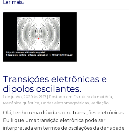
Ler mais»
Transições eletrônicas e
dipolos oscilantes.
1 de junho, 2020 às 21:17 | Postado em
Estrutura da matéria
,
Mecânica quântica
,
Ondas eletromagnéticas
,
Radiação
Olá, tenho uma dúvida sobre transições eletrônicas.
Eu li que uma transição eletrônica pode ser
interpretada em termos de oscilações da densidade