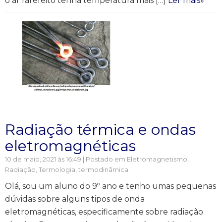
o ar rarefeito tenha temperatura mais […]
Ler mais»
Radiação térmica e ondas
eletromagnéticas
10 de maio, 2021 às 16:49 | Postado em
Eletromagnetismo
,
Radiação
,
Termologia, termodinâmica
Olá, sou um aluno do 9º ano e tenho umas pequenas
dúvidas sobre alguns tipos de onda
eletromagnéticas, especificamente sobre radiação