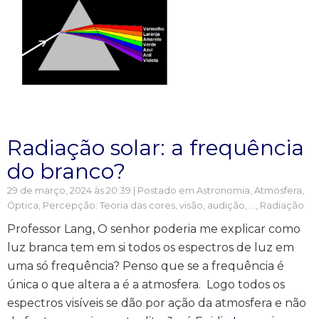
Radiação solar: a frequência
do branco?
29 de março, 2024 às 20:39 | Postado em
Astronomia
,
Atmosfera
,
Óptica
,
Percepção: Teoria das cores, visão, audição, ...
,
Radiação
Professor Lang, O senhor poderia me explicar como
luz branca tem em si todos os espectros de luz em
uma só frequência? Penso que se a frequência é
única o que altera a é a atmosfera. Logo todos os
espectros visíveis se dão por ação da atmosfera e não