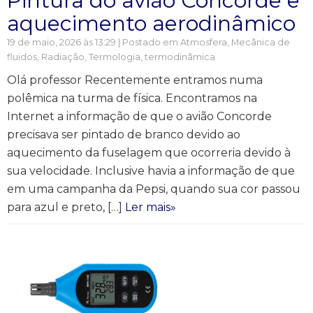
Pintura do avião Concorde e
aquecimento aerodinâmico
19 de maio, 2026 às 13:29 | Postado em
Atmosfera
,
Mecânica de
fluidos
,
Radiação
,
Termologia, termodinâmica
Olá professor Recentemente entramos numa
polêmica na turma de física. Encontramos na
Internet a informação de que o avião Concorde
precisava ser pintado de branco devido ao
aquecimento da fuselagem que ocorreria devido à
sua velocidade. Inclusive havia a informação de que
em uma campanha da Pepsi, quando sua cor passou
para azul e preto, […]
Ler mais»