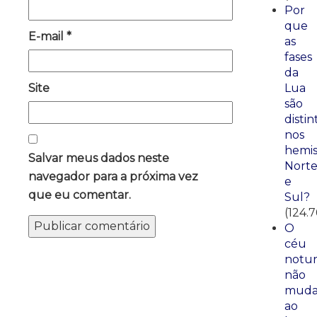
Por
que
E-mail
*
as
fases
da
Site
Lua
são
distin
nos
hemis
Salvar meus dados neste
Nort
navegador para a próxima vez
e
que eu comentar.
Sul?
(124.7
O
céu
notu
não
mud
ao