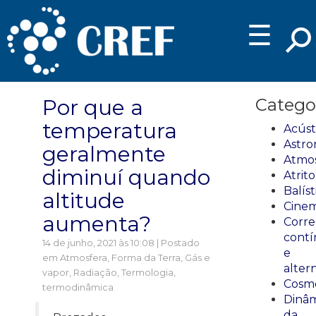
☰
Por que a
Catego
temperatura
Acúst
Astro
geralmente
Atmos
diminuí quando
Atrito
Balíst
altitude
Cinem
aumenta?
Corre
cont
14 de junho, 2021 às 10:08 | Postado
e
em
Atmosfera
,
Forma da Terra
,
Gás e
alter
vapor
,
Radiação
,
Termologia,
Cosmo
termodinâmica
Dinâm
da