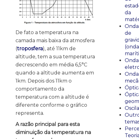
estad
da
matér
Onda
De fato a temperatura na
de
gravi
camada mais baixa da atmosfera
(onda
(
troposfera
), até 11km de
marít
altitude, tem a sua temperatura
Onda
decrescendo em média 6,5°C
eletr
quando a altitude aumenta em
Onda
1km. Depois dos 11km o
mecân
Óptic
comportamento da
Óptic
temperatura com a altitude é
geomé
diferente conforme o gráfico
Oscil
representa.
Outr
tema
A razão principal para esta
Perce
diminuição da temperatura na
Teori