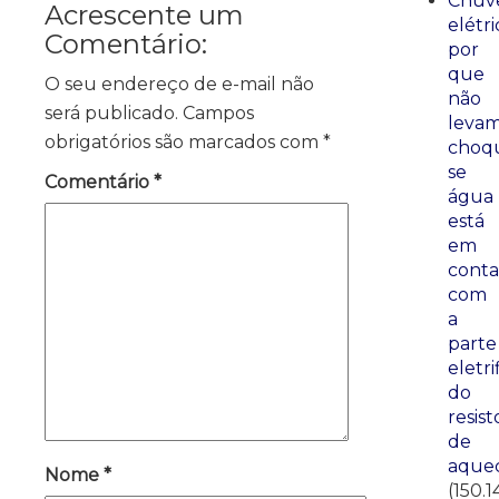
Chuve
Acrescente um
elétri
Comentário:
por
que
O seu endereço de e-mail não
não
será publicado.
Campos
leva
obrigatórios são marcados com
*
choq
se
Comentário
*
água
está
em
conta
com
a
parte
eletri
do
resist
de
aque
Nome
*
(150.1