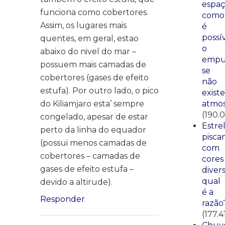
espaç
funciona como cobertores.
como
Assim, os lugares mais
é
possí
quentes, em geral, estao
o
abaixo do nivel do mar –
empu
possuem mais camadas de
se
cobertores (gases de efeito
não
estufa). Por outro lado, o pico
existe
do Kiliamjaro esta’ sempre
atmos
(190.0
congelado, apesar de estar
Estre
perto da linha do equador
pisca
(possui menos camadas de
com
cobertores – camadas de
cores
gases de efeito estufa –
divers
qual
devido a altirude).
é a
Responder
razão
(177.4