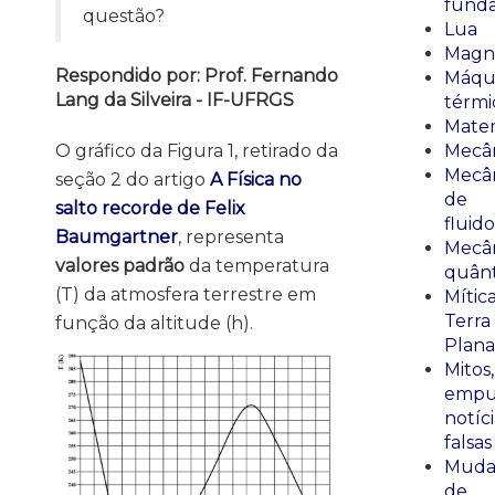
fund
questão?
Lua
Magn
Respondido por: Prof. Fernando
Máqu
Lang da Silveira - IF-UFRGS
térmi
Mate
O gráfico da Figura 1, retirado da
Mecâ
Mecâ
seção 2 do artigo
A Física no
de
salto recorde de Felix
fluido
Baumgartner
, representa
Mecâ
valores padrão
da temperatura
quânt
(T) da atmosfera terrestre em
Mític
Terra
função da altitude (h).
Plana
Mitos,
empu
notíci
falsas
Muda
de