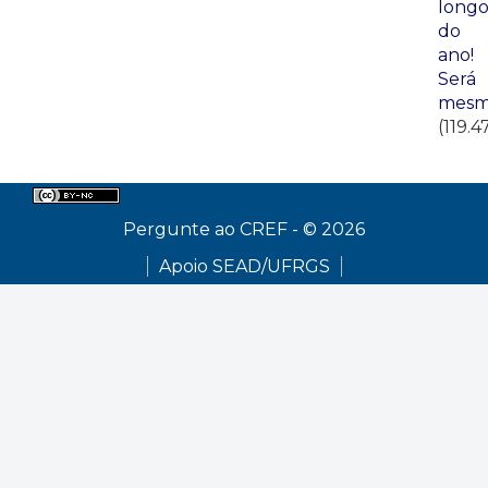
long
do
ano!
Será
mesm
(119.4
Pergunte ao CREF - © 2026
Apoio SEAD/UFRGS