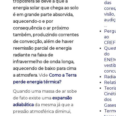
troposfera se deve a que a
das
energia solar que chega ao solo
cores,
visão,
é em grande parte absorvida,
audiç
aquecendo-o e por
…
consequência o ar próximo
Perg
também, produzindo correntes
ao
de convecção, além de haver
CREF
reemissão parcial de energia
Ques
do
radiante na faixa de
ENEM
infravermelho de onda longa,
vestib
aquecendo de baixo para cima
concu
a atmosfera.
Vide
Como a Terra
Radia
perde energia térmica?
Relat
Teori
Quando uma massa de ar sobe
Cinét
de fato existe uma
expansão
dos
adiabática
da mesma já que a
Gases
Termo
pressão atmosférica diminui,