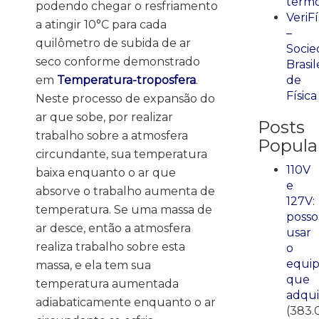
term
podendo chegar o resfriamento
VeriFí
a atingir 10°C para cada
–
quilômetro de subida de ar
Socie
seco conforme demonstrado
Brasil
em
Temperatura-troposfera
.
de
Física
Neste processo de expansão do
ar que sobe, por realizar
Posts
trabalho sobre a atmosfera
Popula
circundante, sua temperatura
110V
baixa enquanto o ar que
e
absorve o trabalho aumenta de
127V:
temperatura. Se uma massa de
posso
ar desce, então a atmosfera
usar
realiza trabalho sobre esta
o
equi
massa, e ela tem sua
que
temperatura aumentada
adqui
adiabaticamente enquanto o ar
(383.