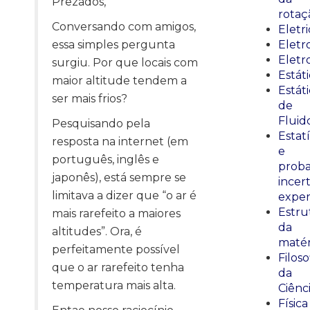
Prezados,
rotaç
Conversando com amigos,
Eletr
essa simples pergunta
Elet
Eletr
surgiu. Por que locais com
Estát
maior altitude tendem a
Estát
ser mais frios?
de
Fluid
Pesquisando pela
Estatí
resposta na internet (em
e
português, inglês e
proba
japonês), está sempre se
incer
limitava a dizer que “o ar é
exper
Estru
mais rarefeito a maiores
da
altitudes”. Ora, é
matér
perfeitamente possível
Filoso
que o ar rarefeito tenha
da
temperatura mais alta.
Ciênc
Física