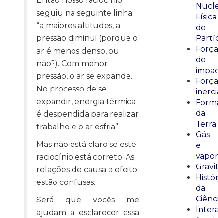
Entao nosso raciocínio
Nucle
seguiu na seguinte linha:
Física
“a maiores altitudes, a
de
pressão diminui (porque o
Partí
Força
ar é menos denso, ou
de
não?). Com menor
impa
pressão, o ar se expande.
Força
No processo de se
inerci
expandir, energia térmica
Form
da
é despendida para realizar
Terra
trabalho e o ar esfria”.
Gás
Mas não está claro se este
e
vapor
raciocínio está correto. As
Gravi
relações de causa e efeito
Histór
estão confusas.
da
Ciênc
Será que vocês me
Inter
ajudam a esclarecer essa