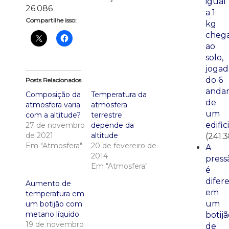
igual
26.086
a 1
Compartilhe isso:
kg
cheg
ao
solo,
jogad
do 6
Posts Relacionados
anda
Composição da
Temperatura da
de
atmosfera varia
atmosfera
um
com a altitude?
terrestre
edific
27 de novembro
depende da
de 2021
altitude
(241.
Em "Atmosfera"
20 de fevereiro de
A
2014
press
Em "Atmosfera"
é
difer
Aumento de
em
temperatura em
um
um botijão com
metano líquido
botij
19 de novembro
de