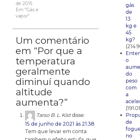
de 2015
gás
Em "Gás e
de
vapor"
13
kg e
45
Um comentário
kg?
(214.
em “
Por que a
Ente
temperatura
o
aume
geralmente
do
diminuí quando
peso
com
altitude
a
aumenta?
”
acele
(191.0
Propu
Tarso B. L. Kist
disse:
de
15 de junho de 2021 às 21:38
fogue
Tem que levar em conta
no
tambem o efeito estufa, que