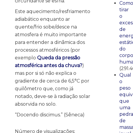
circundante se esfria.
Com
tirar
Este aquecimento/resfriamento
o
adiabático enquanto ar
exces
quente/frio sobe/desce na
de
atmosfera é muito importante
energ
para entender a dinâmica dos
estáti
do
processos atmosféricos (por
corp
exemplo
Queda da pressão
huma
atmosférica antes da chuva?
)
(291.4
mas por si só não explica o
Qual
gradiente de cerca de 6,5°C por
o
peso
quilômetro que, como já
equiv
notado, deve-se à radiação solar
que
absorvida no solo.
uma
pedr
“Docendo discimus.” (Sêneca)
de
mass
Número de visualizações: