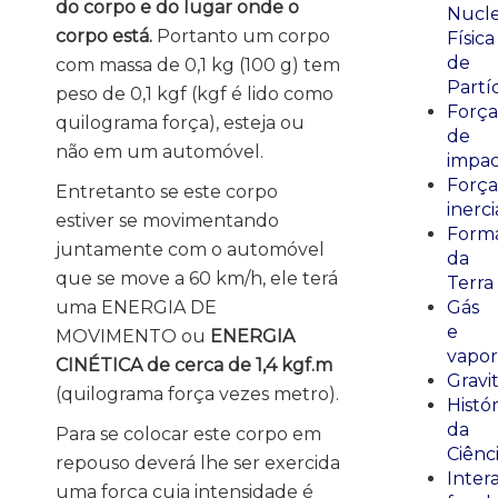
do corpo e do lugar onde o
Nucle
corpo está.
Portanto um corpo
Física
de
com massa de 0,1 kg (100 g) tem
Partí
peso de 0,1 kgf (kgf é lido como
Força
quilograma força), esteja ou
de
não em um automóvel.
impa
Força
Entretanto se este corpo
inerci
estiver se movimentando
Form
juntamente com o automóvel
da
que se move a 60 km/h, ele terá
Terra
uma ENERGIA DE
Gás
e
MOVIMENTO ou
ENERGIA
vapor
CINÉTICA de cerca de 1,4 kgf.m
Gravi
(quilograma força vezes metro).
Histór
da
Para se colocar este corpo em
Ciênc
repouso deverá lhe ser exercida
Inter
uma força cuja intensidade é