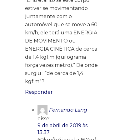
“Entretanto se este corpo
estiver se movimentando
juntamente com o
automóvel que se move a 60
km/h, ele terá uma ENERGIA
DE MOVIMENTO ou
ENERGIA CINÉTICA de cerca
de 1,4 kgf.m (quilograma
força vezes metro).” De onde
surgiu : “de cerca de 1,4
kgf.m”?
Responder
Fernando Lang
disse:
9 de abril de 2019 às
13:37
60km/h é igual a 16,7m/s.