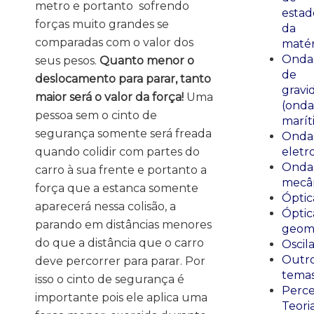
metro e portanto sofrendo
estad
forças muito grandes se
da
comparadas com o valor dos
matér
Onda
seus pesos.
Quanto menor o
de
deslocamento para parar, tanto
gravi
maior será o valor da força!
Uma
(onda
pessoa sem o cinto de
marít
segurança somente será freada
Onda
quando colidir com partes do
eletr
Onda
carro à sua frente e portanto a
mecân
força que a estanca somente
Óptic
aparecerá nessa colisão, a
Óptic
parando em distâncias menores
geomé
do que a distância que o carro
Oscil
Outr
deve percorrer para parar. Por
tema
isso o cinto de segurança é
Perce
importante pois ele aplica uma
Teori