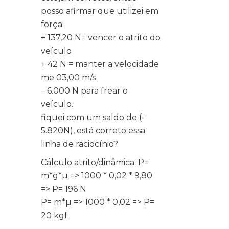
posso afirmar que utilizei em
força:
+ 137,20 N= vencer o atrito do
veículo
+ 42 N = manter a velocidade
me 03,00 m/s
– 6.000 N para frear o
veículo.
fiquei com um saldo de (-
5.820N), está correto essa
linha de raciocínio?
Cálculo atrito/dinâmica: P=
m*g*µ => 1000 * 0,02 * 9,80
=> P= 196 N
P= m*µ => 1000 * 0,02 => P=
20 kgf