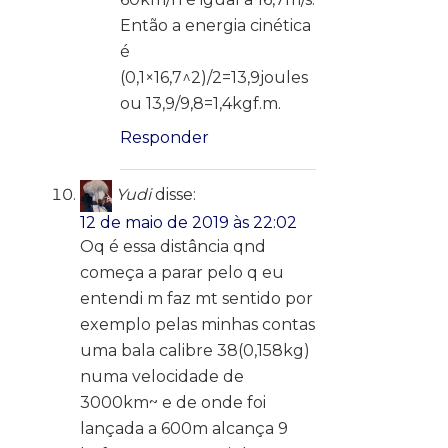
Então a energia cinética
é
(0,1×16,7^2)/2=13,9joules
ou 13,9/9,8=1,4kgf.m.
Responder
Yudi
disse:
12 de maio de 2019 às 22:02
Oq é essa distância qnd
começa a parar pelo q eu
entendi m faz mt sentido por
exemplo pelas minhas contas
uma bala calibre 38(0,158kg)
numa velocidade de
3000km~ e de onde foi
lançada a 600m alcança 9