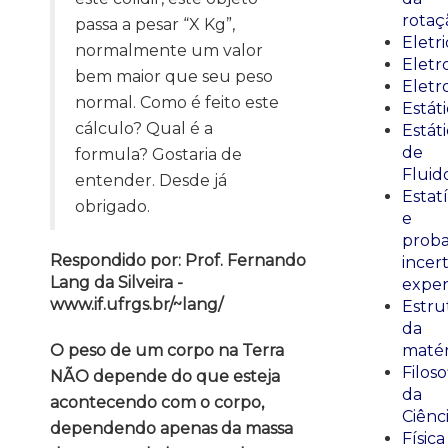
rotaç
passa a pesar “X Kg”,
Eletr
normalmente um valor
Elet
bem maior que seu peso
Eletr
normal. Como é feito este
Estát
cálculo? Qual é a
Estát
de
formula? Gostaria de
Fluid
entender. Desde já
Estatí
obrigado.
e
proba
Respondido por: Prof. Fernando
incer
Lang da Silveira -
exper
www.if.ufrgs.br/~lang/
Estru
da
O peso de um corpo na Terra
matér
Filoso
NÃO depende do que esteja
da
acontecendo com o corpo,
Ciênc
dependendo apenas da massa
Física