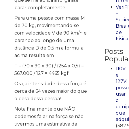
que se lhe aplica a força até
term
VeriFí
parar completamente.
–
Para uma pessoa com massa M
Socie
de 70 kg, movimentando-se
Brasil
de
com velocidade V de 90 km/h e
Física
parando ao longo de uma
distância D de 0,5 m a fórmula
Posts
acima resulta em
Popula
F = (70 x 90 x 90) / (254 x 0,5) =
110V
567.000 / 127 = 4465 kgf .
e
127V:
Ora, a intensidade dessa força é
posso
cerca de 64 vezes maior do que
usar
o peso dessa pessoa!
o
equi
Nota finalmente que NÃO
que
podemos falar na força se não
adqui
tivermos uma estimativa da
(382.