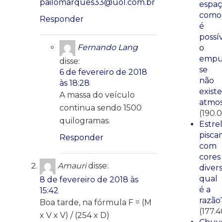
pailomarques33@uol.com.br
espaç
como
Responder
é
possí
Fernando Lang
o
empu
disse:
se
6 de fevereiro de 2018
não
às 18:28
existe
A massa do veículo
atmos
continua sendo 1500
(190.
quilogramas.
Estre
pisca
Responder
com
cores
Amauri
disse:
divers
qual
8 de fevereiro de 2018 às
é a
15:42
razão
Boa tarde, na fórmula F = (M
(177.
x V x V) / (254 x D)