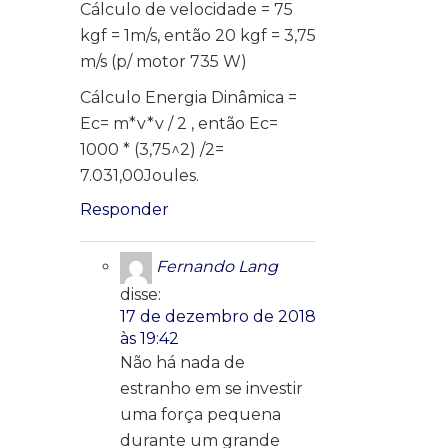
Cálculo de velocidade = 75
kgf = 1m/s, então 20 kgf = 3,75
m/s (p/ motor 735 W)
Cálculo Energia Dinâmica =
Ec= m*v*v / 2 , então Ec=
1000 * (3,75^2) /2=
7.031,00Joules.
Responder
Fernando Lang
disse:
17 de dezembro de 2018
às 19:42
Não há nada de
estranho em se investir
uma força pequena
durante um grande