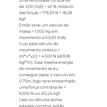
uma velocidade constante
de 3,00 (m/s) = 42 N, módulo
das forças = 179,20 N = 18,28
kgf.
Então terei um veiculo de
massa = 1.000 kg em
movimento a 03,00 (m/s).
Cujo pela cálculo do
movimento cinético =
(m*v*v)/2 = 4.500 N (459,18
kgf*m). Essa mesma energia
do movimento se eu
conseguir parar o veículo em
0,75m, logo terei empenhado
uma força contrária de =
6.000 N ou 612,24 kgf.
Caso os cálculos acima
estejam corretos, então