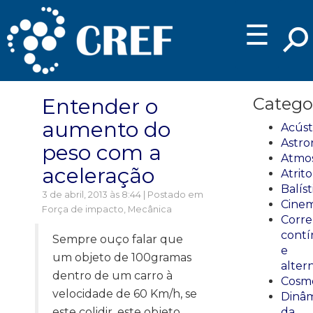
☰
Entender o
Catego
aumento do
Acúst
Astro
peso com a
Atmos
aceleração
Atrito
Balíst
3 de abril, 2013 às 8:44 | Postado em
Cinem
Força de impacto
,
Mecânica
Corre
cont
Sempre ouço falar que
e
um objeto de 100gramas
alter
dentro de um carro à
Cosmo
velocidade de 60 Km/h, se
Dinâm
este colidir, este objeto
da