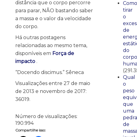
distância que o corpo percorre
Com
tirar
para parar, NÃO bastando saber
o
a massa e o valor da velocidade
exces
do corpo.
de
energ
Há outras postagens
estáti
relacionadas ao mesmo tema,
do
disponíveis em
Força de
corp
impacto
.
huma
(291.3
“Docendo discimus.” Sêneca
Qual
Visualizações entre 27 de maio
o
peso
de 2013 e novembro de 2017:
equiv
36019.
que
uma
Número de visualizações:
pedr
190.994
de
Compartilhe isso:
mass