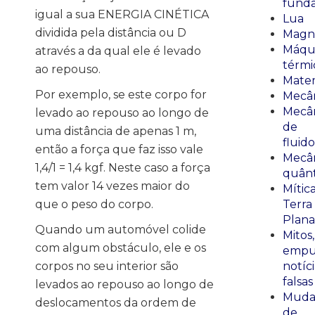
fund
igual a sua ENERGIA CINÉTICA
Lua
dividida pela distância ou D
Magn
Máqu
através a da qual ele é levado
térmi
ao repouso.
Mate
Por exemplo, se este corpo for
Mecâ
Mecâ
levado ao repouso ao longo de
de
uma distância de apenas 1 m,
fluido
então a força que faz isso vale
Mecâ
1,4/1 = 1,4 kgf. Neste caso a força
quânt
tem valor 14 vezes maior do
Mític
que o peso do corpo.
Terra
Plana
Quando um automóvel colide
Mitos,
com algum obstáculo, ele e os
empu
corpos no seu interior são
notíci
falsas
levados ao repouso ao longo de
Muda
deslocamentos da ordem de
de