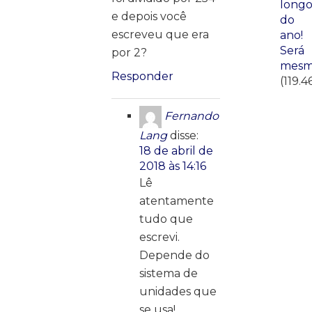
long
e depois você
do
escreveu que era
ano!
Será
por 2?
mesm
Responder
(119.4
Fernando
Lang
disse:
18 de abril de
2018 às 14:16
Lê
atentamente
tudo que
escrevi.
Depende do
sistema de
unidades que
se usa!