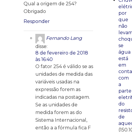
Chuve
Qual a origem de 254?
elétri
Obrigado
por
que
Responder
não
leva
Fernando Lang
choq
se
disse:
água
8 de fevereiro de 2018
está
às 16:40
em
O fator 254 é válido se as
conta
unidades de medida das
com
variáveis usadas na
a
expressão forem as
parte
indicadas na postagem.
eletri
do
Se as unidades de
resist
medida forem as do
de
Sistema Internacional,
aque
então a a fórmula fica F
(150.1