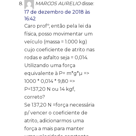
MARCOS AURELIO
disse:
17 de dezembro de 2018 às
16:42
Caro profº, então pela lei da
física, posso movimentar um
veículo (massa = 1.000 kg)
cujo coeficiente de atrito nas
rodas e asfalto seja = 0,014.
Utilizando uma força
equivalente à P= m*g*µ =>
1000 * 0,014 * 9,80 =>
P=137,20 N ou 14 kgf,
correto?
Se 137,20 N =força necessária
p/ vencer o coeficiente de
atrito, adicionarmos uma
força a mais para manter