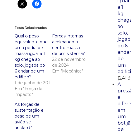
igual
a 1
kg
cheg
ao
Posts Relacionados
solo,
Qual o peso
Forças internas
jogad
equivalente que
acelerando o
do 6
uma pedra de
centro massa
anda
massa igual a 1
de um sistema?
de
kg chega ao
22 de novembro
um
solo, jogada do
de 2024
6 andar de um
Em "Mecânica"
edific
edificio?
(241.3
1 de junho de 2011
A
Em "Força de
press
impacto"
é
difer
As forças de
em
sustentação e
peso de um
um
avião se
botij
anulam?
de