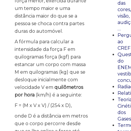
força menor, exercida durante
das
um tempo maior e uma
cores,
distância maior do que se a
visão,
audiç
pessoa se choca contra partes
…
duras do automóvel.
Perg
A fórmula para calcular a
ao
CREF
intensidade da força F em
Ques
quilogramas força (kgf) para
do
estancar um corpo com massa
ENEM
M em quilogramas (kg) que se
vestib
desloque inicialmente com
concu
Radia
velocidade V em
quilômetros
Relat
por hora
(km/h) é a seguinte:
Teori
F = (M x V x V) / (254 x D),
Cinét
dos
onde D é a distância em metros
Gases
que o corpo percorre desde
Termo