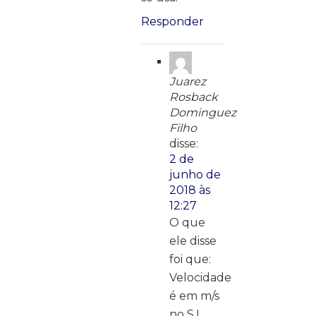
Responder
Juarez
Rosback
Dominguez
Filho
disse:
2 de
junho de
2018 às
12:27
O que
ele disse
foi que:
Velocidade
é em m/s
no S.I.