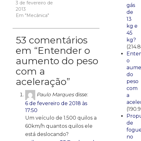
3 de fevereiro de
gás
2013
de
Em "Mecânica"
13
kg e
45
53 comentários
kg?
(214.
em “
Entender o
Ente
aumento do peso
o
aume
com a
do
aceleração
”
peso
com
Paulo Marques
disse:
a
acele
6 de fevereiro de 2018 às
(190.
17:50
Propu
Um veículo de 1.500 quilos a
de
60km/h quantos quilos ele
fogue
está deslocando?
no