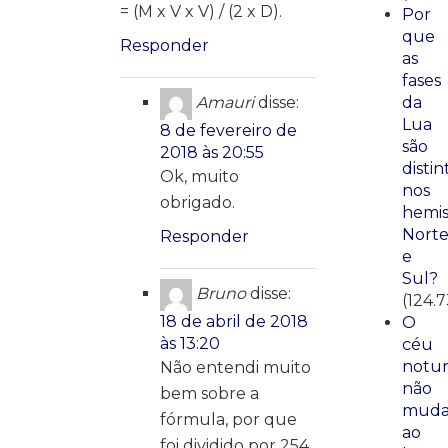
= (M x V x V) / (2 x D).
Por
que
Responder
as
fases
da
Amauri
disse:
Lua
8 de fevereiro de
são
2018 às 20:55
distin
Ok, muito
nos
obrigado.
hemis
Nort
Responder
e
Sul?
Bruno
disse:
(124.
18 de abril de 2018
O
às 13:20
céu
notu
Não entendi muito
não
bem sobre a
mud
fórmula, por que
ao
foi dividido por 254