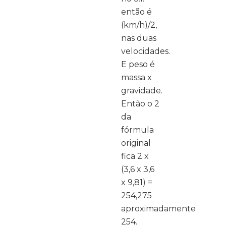
então é
(km/h)/2,
nas duas
velocidades.
E peso é
massa x
gravidade.
Então o 2
da
fórmula
original
fica 2 x
(3,6 x 3,6
x 9,81) =
254,275
aproximadamente
254.