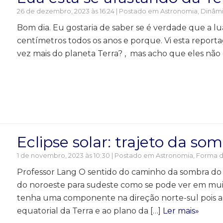
26 de dezembro, 2023 às 16:24 | Postado em
Astronomia
,
Dinâmi
Bom dia. Eu gostaria de saber se é verdade que a lu
centímetros todos os anos e porque. Vi esta report
vez mais do planeta Terra? , mas acho que eles não 
Eclipse solar: trajeto da so
1 de novembro, 2023 às 10:30 | Postado em
Astronomia
,
Forma d
Professor Lang O sentido do caminho da sombra do 
do noroeste para sudeste como se pode ver em mui
tenha uma componente na direção norte-sul pois a ó
equatorial da Terra e ao plano da […]
Ler mais»