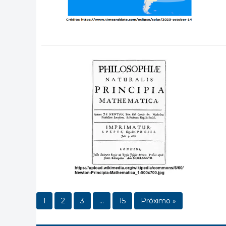
1
2
3
…
15
Próximo »