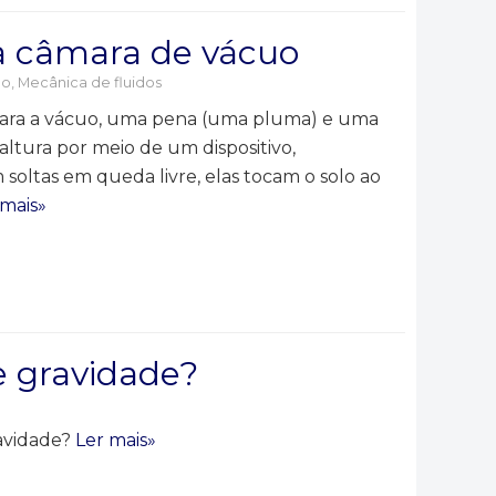
na câmara de vácuo
ão
,
Mecânica de fluidos
mara a vácuo, uma pena (uma pluma) e uma
ura por meio de um dispositivo,
oltas em queda livre, elas tocam o solo ao
 mais»
e gravidade?
avidade?
Ler mais»