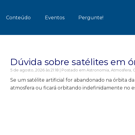
Conteúdo
Eventos
Pergunte!
Dúvida sobre satélites em ó
5 de agosto, 2026 às 21:18 | Postado em
Astronomia
,
Atmosfera
,
G
Se um satélite artificial for abandonado na órbita da
atmosfera ou ficará orbitando indefinidamente no 