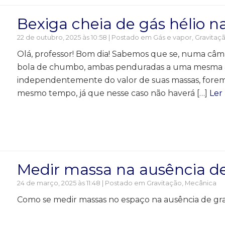
Bexiga cheia de gás hélio 
22 de outubro, 2025 às 10:58 | Postado em
Gás e vapor
,
Gravitaç
Olá, professor! Bom dia! Sabemos que se, numa câ
bola de chumbo, ambas penduradas a uma mesma alt
independentemente do valor de suas massas, forem s
mesmo tempo, já que nesse caso não haverá […]
Ler
Medir massa na ausência d
24 de março, 2025 às 11:48 | Postado em
Gravitação
,
Mecânica
Como se medir massas no espaço na ausência de gr