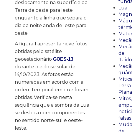
fund
deslocamento na superfície da
Lua
Terra de oeste para leste
Magn
enquanto a linha que separa o
Máqu
dia da noite anda de leste para
térmi
oeste.
Mate
Mecâ
A figura 1 apresenta nove fotos
Mecâ
obtidas pelo satélite
de
geoestacionário
GOES-13
fluido
Mecâ
durante o eclipse solar de
quânt
14/10/2023. As fotos estão
Mític
numeradas em acordo com a
Terra
ordem temporal em que foram
Plana
obtidas. Verifica-se nesta
Mitos,
sequência que a sombra da Lua
empu
notíci
se desloca com componentes
falsas
no sentido norte-sul e oeste-
Muda
leste.
de