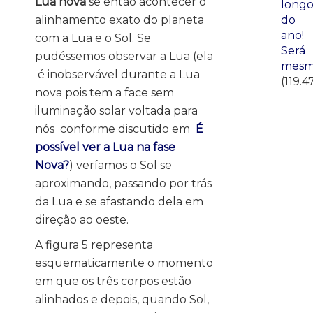
Lua nova
se então acontecer o
long
alinhamento exato do planeta
do
ano!
com a Lua e o Sol. Se
Será
pudéssemos observar a Lua (ela
mesm
é inobservável durante a Lua
(119.4
nova pois tem a face sem
iluminação solar voltada para
nós conforme discutido em
É
possível ver a Lua na fase
Nova?
) veríamos o Sol se
aproximando, passando por trás
da Lua e se afastando dela em
direção ao oeste.
A figura 5 representa
esquematicamente o momento
em que os três corpos estão
alinhados e depois, quando Sol,