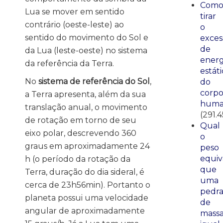
Com
Lua se mover em sentido
tirar
contrário (oeste-leste) ao
o
sentido do movimento do Sol e
exces
de
da Lua (leste-oeste) no sistema
energ
da referência da Terra.
estáti
No
sistema de referência do Sol
,
do
corp
a Terra apresenta, além da sua
huma
translação anual, o movimento
(291.4
de rotação em torno de seu
Qual
eixo polar, descrevendo 360
o
graus em aproximadamente 24
peso
equiv
h (o período da rotação da
que
Terra, duração do dia sideral, é
uma
cerca de 23h56min). Portanto o
pedr
planeta possui uma velocidade
de
angular de aproximadamente
mass