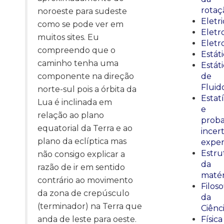
rotaç
noroeste para sudeste
Eletr
como se pode ver em
Elet
muitos sites. Eu
Eletr
compreendo que o
Estát
caminho tenha uma
Estát
componente na direção
de
Fluid
norte-sul pois a órbita da
Estatí
Lua é inclinada em
e
relação ao plano
proba
equatorial da Terra e ao
incer
plano da eclíptica mas
exper
Estru
não consigo explicar a
da
razão de ir em sentido
matér
contrário ao movimento
Filoso
da zona de crepúsculo
da
(terminador) na Terra que
Ciênc
anda de leste para oeste.
Física