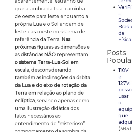
term
aparentemente estranho de
VeriFí
que a umbra da Lua caminha
–
de oeste para leste enquanto a
Socie
própria Lua e o Sol andam de
Brasil
leste para oeste no sistema de
de
referência da Terra.
Nas
Física
próximas figuras as dimensões e
Posts
as distâncias NÃO representam
Popula
o sistema Terra-Lua-Sol em
escala, desconsiderando
110V
e
também as inclinações da órbita
127V:
da Lua e do eixo de rotação da
posso
Terra em relação ao plano de
usar
eclíptica
, servindo apenas como
o
uma ilustração didática dos
equi
que
fatos necessários ao
adqui
entendimento do “misterioso”
(383.
comportamento da sombra da