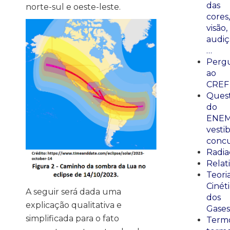
das
norte-sul e oeste-leste.
cores,
visão,
audiç
…
Perg
ao
CREF
Ques
do
ENEM
vestib
concu
Radia
Relat
Teori
Cinét
A seguir será dada uma
dos
explicação qualitativa e
Gases
simplificada para o fato
Termo