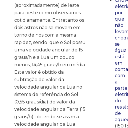
Chuve
(aproximadamente) de leste
elétri
para oeste como observamos
por
que
cotidianamente. Entretanto os
não
dois astros não se movem em
leva
torno de nós com a mesma
choq
rapidez, sendo que o Sol possui
se
uma velocidade angular de 15
água
está
graus/h e a Lua um pouco
em
menos, 14,45 graus/h em média.
conta
Este valor é obtido da
com
subtração do valor da
a
velocidade angular da Lua no
parte
sistema de referência do Sol
eletri
do
(0,55 graus/dia) do valor da
resist
velocidade angular da Terra (15
de
graus/h), obtendo-se assim a
aque
velocidade angular da Lua
(150.1