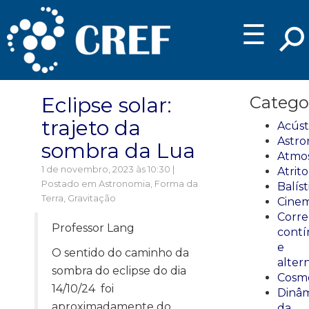
☰
Eclipse solar:
Catego
trajeto da
Acúst
Astro
sombra da Lua
Atmos
1 de novembro, 2023 às 10:30 |
Atrito
Postado em
Astronomia
,
Forma da
Balíst
Terra
,
Gravitação
Cinem
Corre
Professor Lang
cont
e
O sentido do caminho da
alter
sombra do eclipse do dia
Cosmo
14/10/24 foi
Dinâm
aproximadamente do
da