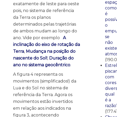
espaç
exatamente de leste para oeste
como
pois, no sistema de referência
é
da Terra os planos
possí
determinados pelas trajetórias
o
de ambos mudam ao longo do
empu
se
ano. Vide por exemplo
A
não
inclinação do eixo de rotação da
existe
Terra
,
Mudança na posição do
atmos
nascente do Sol!
,
Duração do
(190.0
ano no sistema geocêntrico
.
Estre
pisca
A figura 4 representa os
com
movimentos (simplificados!) da
cores
Lua e do Sol no sistema de
divers
qual
referência da Terra. Agora os
é a
movimentos estão invertidos
razão
em relação aos indicados na
(177.4
figura 3, acontecendo