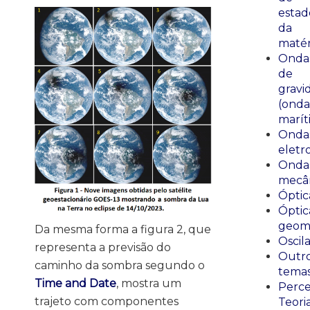
estad
da
matér
Onda
de
gravi
(onda
marít
Onda
eletr
Onda
mecân
Óptic
Óptic
geomé
Da mesma forma a figura 2, que
Oscil
representa a previsão do
Outr
caminho da sombra segundo o
tema
Time and Date
, mostra um
Perce
trajeto com componentes
Teori