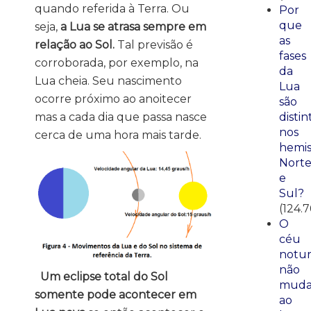
quando referida à Terra. Ou
Por
que
seja,
a Lua se atrasa sempre em
as
relação ao Sol.
Tal previsão é
fases
corroborada, por exemplo, na
da
Lua cheia. Seu nascimento
Lua
ocorre próximo ao anoitecer
são
mas a cada dia que passa nasce
distin
nos
cerca de uma hora mais tarde.
hemis
Nort
e
Sul?
(124.7
O
céu
notu
não
Um eclipse total do Sol
mud
somente pode acontecer em
ao