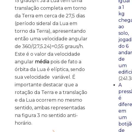
15 graus/h. Já a Lua tem uma
igual
a 1
translação completa em torno
kg
da Terra em cerca de 27,5 dias
cheg
(período sideral da Lua em
ao
torno da Terra), apresentando
solo,
então uma velocidade angular
jogad
do 6
de 360/(27,5.24)=0,55 graus/h.
anda
Este é o valor da velocidade
de
angular
média
pois de fato a
um
órbita da Lua é elíptica, sendo
edific
sua velocidade variável. É
(241.
importante destacar que a
A
press
rotação da Terra e a translação
é
e da Lua ocorrem no mesmo
difer
sentido, ambas representadas
em
na figura 3 no sentido anti-
um
horário.
botij
de