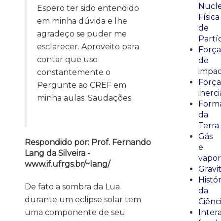
Nucle
Espero ter sido entendido
Física
em minha dúvida e lhe
de
agradeço se puder me
Partí
esclarecer. Aproveito para
Força
contar que uso
de
impa
constantemente o
Força
Pergunte ao CREF em
inerci
minha aulas. Saudações
Form
da
Terra
Gás
Respondido por: Prof. Fernando
e
Lang da Silveira -
vapor
www.if.ufrgs.br/~lang/
Gravi
Histór
De fato a sombra da Lua
da
durante um eclipse solar tem
Ciênc
uma componente de seu
Inter