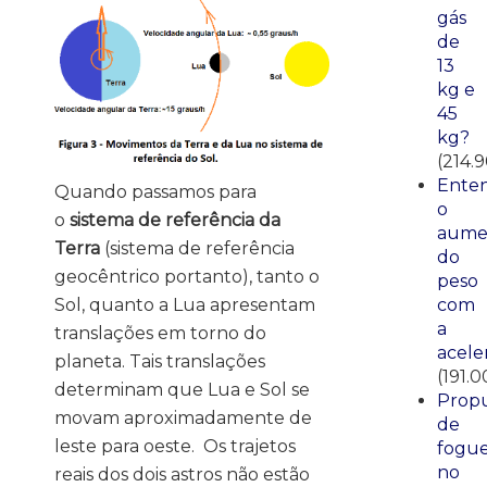
gás
de
13
kg e
45
kg?
(214.
Ente
Quando passamos para
o
o
sistema de referência da
aume
Terra
(sistema de referência
do
geocêntrico portanto), tanto o
peso
Sol, quanto a Lua apresentam
com
a
translações em torno do
acele
planeta. Tais translações
(191.0
determinam que Lua e Sol se
Propu
movam aproximadamente de
de
leste para oeste. Os trajetos
fogue
no
reais dos dois astros não estão