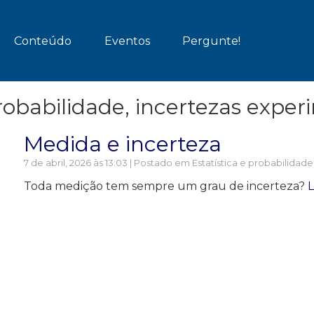
Conteúdo
Eventos
Pergunte!
probabilidade, incertezas exper
Medida e incerteza
7 de abril, 2026 às 13:03 | Postado em
Estatística e probabilidad
Toda medição tem sempre um grau de incerteza?
L