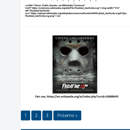
1
2
3
Próximo »