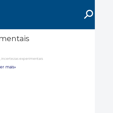
⚲
imentais
e, incertezas experimentais
er mais»