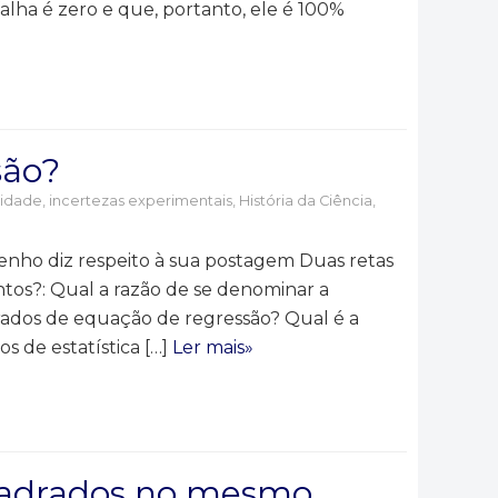
alha é zero e que, portanto, ele é 100%
são?
ilidade, incertezas experimentais
,
História da Ciência
,
nho diz respeito à sua postagem Duas retas
os?: Qual a razão de se denominar a
ados de equação de regressão? Qual é a
s de estatística […]
Ler mais»
uadrados no mesmo