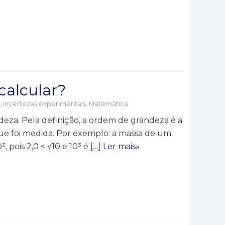
alcular?
e, incertezas experimentais
,
Matemática
za. Pela definição, a ordem de grandeza é a
ue foi medida. Por exemplo: a massa de um
 pois 2,0 < √10 e 10³ é […]
Ler mais»