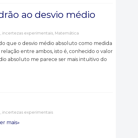
adrão ao desvio médio
e, incertezas experimentais
,
Matemática
o do que o desvio médio absoluto como medida
elação entre ambos, isto é, conhecido o valor
io absoluto me parece ser mais intuitivo do
e, incertezas experimentais
er mais»