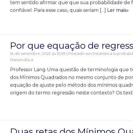
tem sentido afirmar que que sua probabilidade de f
confiável. Para esse caso, quais seriam […]
Ler mais»
Por que equação de regres
14 de setembro, 2022 às 16:59 | Postado em
Estatística e probab
Matemática
Professor Lang Uma questão de terminologia que te
dos Mínimos Quadrados no mesmo conjunto de pont
equação de ajuste pelo método dos mínimos quadr
origem do termo regressão neste contexto? Os texto
Duas retas dos Mínimos Q