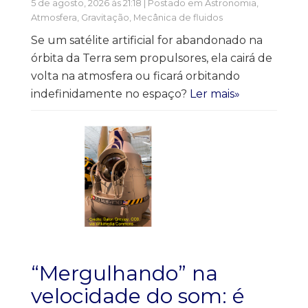
5 de agosto, 2026 às 21:18 | Postado em
Astronomia
,
Atmosfera
,
Gravitação
,
Mecânica de fluidos
Se um satélite artificial for abandonado na
órbita da Terra sem propulsores, ela cairá de
volta na atmosfera ou ficará orbitando
indefinidamente no espaço?
Ler mais»
“Mergulhando” na
velocidade do som: é