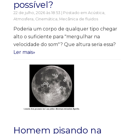
possível?
22 de julho, 2026 às 18:53 | Postado em
Acústica
,
Atmosfera
,
Cinemática
,
Mecânica de fluidos
Poderia um corpo de qualquer tipo chegar
alto o suficiente para "mergulhar na
velocidade do som"? Que altura seria essa?
Ler mais»
Homem pisando na