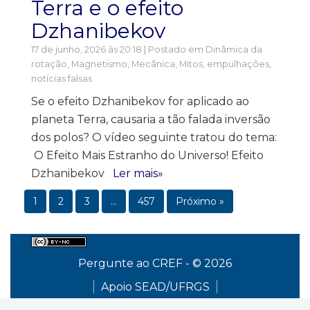
Terra e o efeito
Dzhanibekov
17 de junho, 2026 às 20:18 | Postado em
Dinâmica da
rotação
,
Magnetismo
,
Mecânica
,
Mitos, empulhações,
notícias falsas
Se o efeito Dzhanibekov for aplicado ao
planeta Terra, causaria a tão falada inversão
dos polos? O vídeo seguinte tratou do tema:
O Efeito Mais Estranho do Universo! Efeito
Dzhanibekov
Ler mais»
1
2
3
…
457
Próximo »
Pergunte ao CREF - © 2026
Apoio SEAD/UFRGS