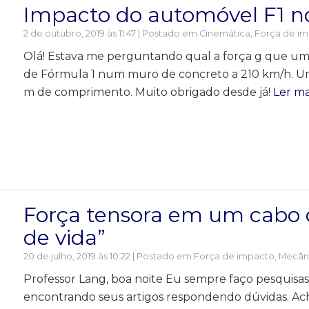
Impacto do automóvel F1 n
2 de outubro, 2019 às 11:47 | Postado em
Cinemática
,
Força de i
Olá! Estava me perguntando qual a força g que um 
de Fórmula 1 num muro de concreto a 210 km/h. Um
m de comprimento. Muito obrigado desde já!
Ler ma
Força tensora em um cabo 
de vida”
20 de julho, 2019 às 10:22 | Postado em
Força de impacto
,
Mecân
Professor Lang, boa noite Eu sempre faço pesquisas 
encontrando seus artigos respondendo dúvidas. Acho