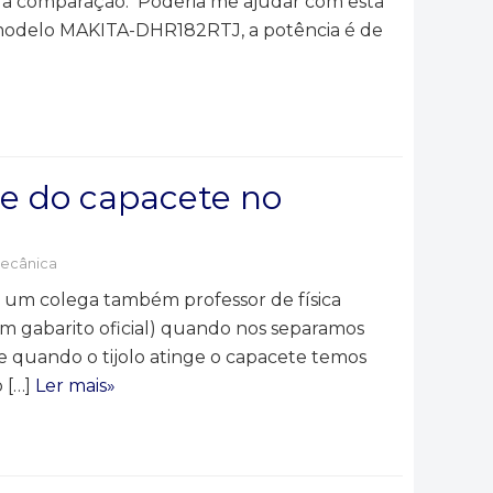
cil a comparação. Poderia me ajudar com esta
modelo MAKITA-DHR182RTJ, a potência é de
 e do capacete no
ecânica
 um colega também professor de física
m gabarito oficial) quando nos separamos
e quando o tijolo atinge o capacete temos
 […]
Ler mais»