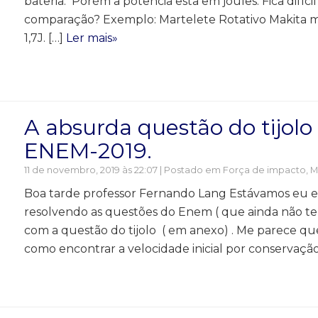
bateria. Porém a potência esta em joules. Fica difí
comparação? Exemplo: Martelete Rotativo Makita 
1,7J. […]
Ler mais»
A absurda questão do tijolo
ENEM-2019.
11 de novembro, 2019 às 22:07 | Postado em
Força de impacto
,
M
Boa tarde professor Fernando Lang Estávamos eu e
resolvendo as questões do Enem ( que ainda não te
com a questão do tijolo ( em anexo) . Me parece qu
como encontrar a velocidade inicial por conservação