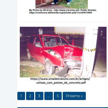
1
2
3
…
5
Próximo »