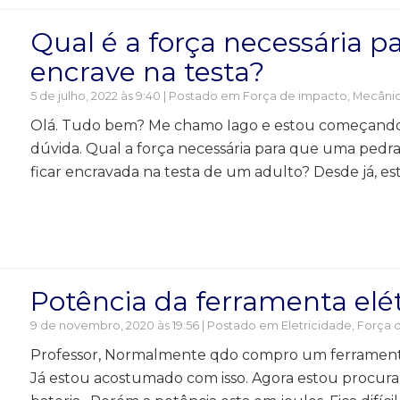
Qual é a força necessária 
encrave na testa?
5 de julho, 2022 às 9:40 | Postado em
Força de impacto
,
Mecâni
Olá. Tudo bem? Me chamo Iago e estou começando
dúvida. Qual a força necessária para que uma pedr
ficar encravada na testa de um adulto? Desde já, es
Potência da ferramenta elét
9 de novembro, 2020 às 19:56 | Postado em
Eletricidade
,
Força 
Professor, Normalmente qdo compro um ferramenta 
Já estou acostumado com isso. Agora estou procu