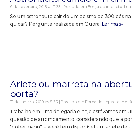
6 de fevereiro, 2019 às 11:23 | Postado em
Força de impacto
,
Lua
Se um astronauta cair de um abismo de 300 pés na Lua
quicar? Pergunta realizada em Quora.
Ler mais»
Aríete ou marreta na abert
porta?
31 de janeiro, 2019 às 8:33 | Postado em
Força de impacto
,
Mecâ
Trabalho em uma delegacia e hoje estávamos em um 
questão de arrombamento, considerando que a por
"dobermann", e você tem disponível um aríete de u