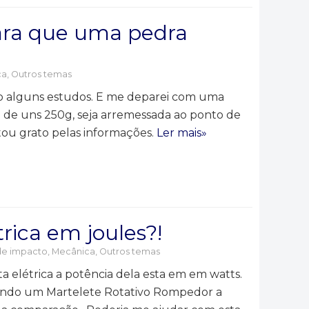
para que uma pedra
ca
,
Outros temas
 alguns estudos. E me deparei com uma
a de uns 250g, seja arremessada ao ponto de
tou grato pelas informações.
Ler mais»
rica em joules?!
de impacto
,
Mecânica
,
Outros temas
elétrica a potência dela esta em em watts.
rando um Martelete Rotativo Rompedor a