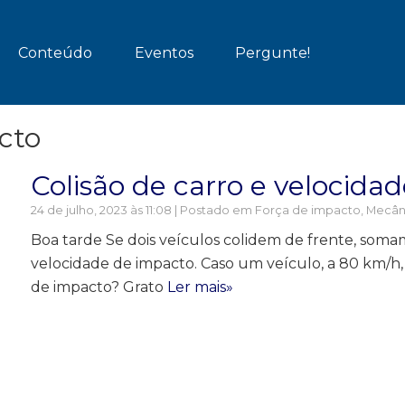
Conteúdo
Eventos
Pergunte!
cto
Colisão de carro e velocidad
24 de julho, 2023 às 11:08 | Postado em
Força de impacto
,
Mecân
Boa tarde Se dois veículos colidem de frente, soma
velocidade de impacto. Caso um veículo, a 80 km/h, 
de impacto? Grato
Ler mais»