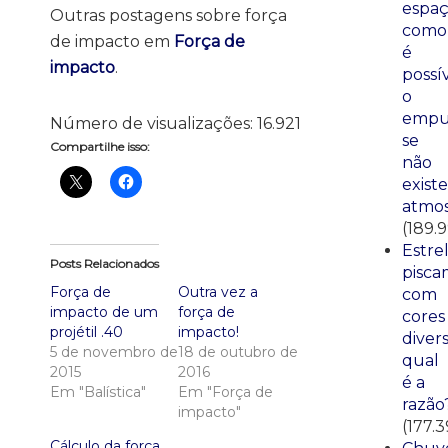
espaç
Outras postagens sobre força
como
de impacto em
Força de
é
impacto
.
possí
o
empu
Número de visualizações:
16.921
se
Compartilhe isso:
não
existe
atmos
(189.
Estre
Posts Relacionados
pisca
Força de
Outra vez a
com
impacto de um
força de
cores
projétil .40
impacto!
divers
5 de novembro de
18 de outubro de
qual
2015
2016
é a
Em "Balística"
Em "Força de
razão
impacto"
(177.3
Cálculo da força