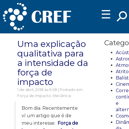
☰
Uma explicação
Catego
qualitativa para
Acúst
Astro
a intensidade da
Atmos
força de
Atrito
Balíst
impacto
Cinem
1 de abril, 2018 às 9:28 | Postado em
Corre
Força de impacto
,
Mecânica
cont
e
Bom dia. Recentemente
alter
ví um artigo que é de
Cosmo
Dinâm
meu interesse:
Força de
da