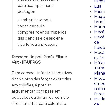
fund
para acompanhar a
Lua
Magn
postagem.
Máqu
Parabenizo-o pela
térmi
capacidade de
Mate
Mecâ
compreender os mistérios
Mecâ
das ciências e desejo-lhe
de
vida longa e próspera.
fluido
Mecâ
Respondido por: Profa. Eliane
quânt
Veit - IF-UFRGS
Mític
Terra
Para conseguir fazer estimativas
Plana
Mitos,
dos valores das forças exercidas
empu
em colisões, é preciso
notíci
argumentar com base em
falsas
equações da dinâmica, como o
Muda
Prof. Lang fez para calcular a
de