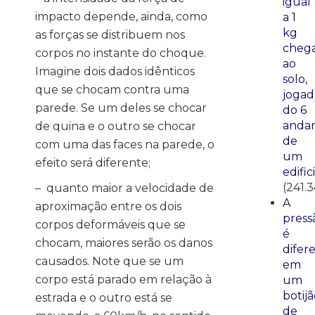
igual
impacto depende, ainda, como
a 1
kg
as forças se distribuem nos
cheg
corpos no instante do choque.
ao
Imagine dois dados idênticos
solo,
que se chocam contra uma
jogad
parede. Se um deles se chocar
do 6
anda
de quina e o outro se chocar
de
com uma das faces na parede, o
um
efeito será diferente;
edific
(241.3
– quanto maior a velocidade de
A
aproximação entre os dois
press
corpos deformáveis que se
é
chocam, maiores serão os danos
difer
causados. Note que se um
em
corpo está parado em relação à
um
botij
estrada e o outro está se
de