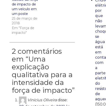
Chuve
de impacto de
elétri
um veículo em
por
um poste
que
25 de março de
não
2018
leva
Em "Força de
choq
impacto"
se
água
está
2 comentários
em
em “
Uma
conta
com
explicação
a
qualitativa para a
parte
eletri
intensidade da
do
força de impacto
”
resist
de
aque
Vinícius Oliveira
disse:
(150.