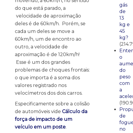
movendo, a 60km/h, no sentido
gás
do que está parado, a
de
velocidade de aproximação
13
deles é de 60km/h. Porém, se
kg e
45
cada um deles se move a
kg?
60km/h, um de encontro ao
(214.
outro, a velocidade de
Ente
aproximação é de 120km/h!
o
Esse é um dos grandes
aume
problemas de choques frontais:
do
peso
o que importa é a soma dos
com
valores registrado nos
a
velocímetros dos dois carros.
acele
(190.
Especificamente sobre a colisão
Propu
de automóveis vide
Cálculo da
de
força de impacto de um
fogue
veículo em um poste
.
no