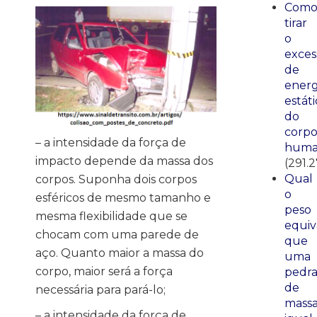
Com
tirar
o
exces
de
energ
estáti
do
corp
– a intensidade da força de
huma
impacto depende da massa dos
(291.
Qual
corpos. Suponha dois corpos
o
esféricos de mesmo tamanho e
peso
mesma flexibilidade que se
equiv
chocam com uma parede de
que
aço. Quanto maior a massa do
uma
corpo, maior será a força
pedr
de
necessária para pará-lo;
mass
– a intensidade da força de