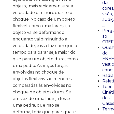
das
objeto, mais rapidamente sua
cores,
velocidade diminui durante o
visão,
choque. No caso de um objeto
audiç
…
flexível, como uma laranja, o
Perg
objeto vai se deformando
ao
enquanto vai diminuindo a
CREF
velocidade, e isso faz com que o
Ques
tempo para parar seja maior do
do
ENEM
que para um objeto duro, como
vestib
uma pedra. Assim, as forças
concu
envolvidas no choque de
Radia
objetos flexíveis são menores,
Relat
comparadas às envolvidas no
Teori
choque de objetos duros. Se
Cinét
dos
em vez de uma laranja fosse
Gases
uma pedra, que não se
Termo
deforma, teria que parar quase