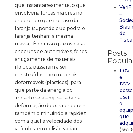
term
que instantaneamente, o que
VeriFí
envolveria forças maiores no
–
Socie
choque do que no caso da
Brasil
laranja (supondo que pedra e
de
laranja tenham a mesma
Física
massa). É por isso que os para-
choques de automóveis, feitos
Posts
antigamente de materiais
Popula
rígidos, passaram a ser
110V
construídos com materiais
e
deformáveis (plásticos); para
127V:
que parte da energia do
posso
usar
impacto seja empregada na
o
deformação do para-choques,
equi
também diminuindo a rapidez
que
com a qual a velocidade dos
adqui
veículos em colisão variam;
(382.