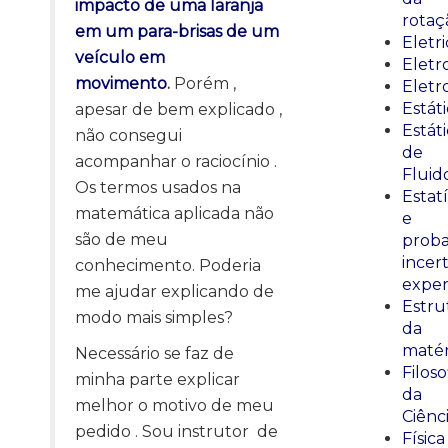
impacto de uma laranja
rotaç
em um para-brisas de um
Eletr
veículo em
Elet
movimento
.
Porém ,
Eletr
Estát
apesar de bem explicado ,
Estát
não consegui
de
acompanhar o raciocínio .
Fluid
Os termos usados na
Estatí
matemática aplicada não
e
são de meu
proba
incer
conhecimento. Poderia
exper
me ajudar explicando de
Estru
modo mais simples?
da
matér
Necessário se faz de
Filoso
minha parte explicar
da
melhor o motivo de meu
Ciênc
pedido . Sou instrutor de
Física