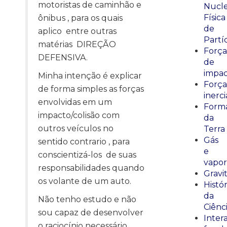
motoristas de caminhão e
Nucle
Física
ônibus , para os quais
de
aplico entre outras
Partí
matérias DIREÇÃO
Força
DEFENSIVA.
de
impa
Minha intenção é explicar
Força
de forma simples as forças
inerci
envolvidas em um
Form
impacto/colisão com
da
outros veículos no
Terra
Gás
sentido contrario , para
e
conscientizá-los de suas
vapor
responsabilidades quando
Gravi
os volante de um auto.
Histór
da
Não tenho estudo e não
Ciênc
sou capaz de desenvolver
Inter
o raciocínio necessário