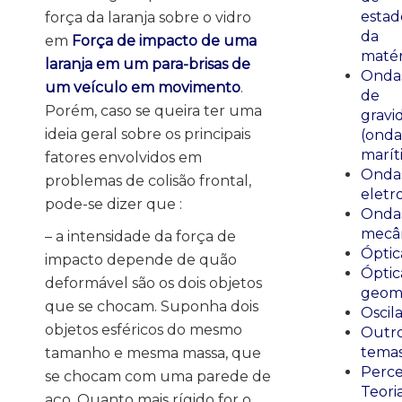
estad
força da laranja sobre o vidro
da
em
Força de impacto de uma
matér
laranja em um para-brisas de
Onda
um veículo em movimento
.
de
Porém, caso se queira ter uma
gravi
ideia geral sobre os principais
(onda
marít
fatores envolvidos em
Onda
problemas de colisão frontal,
eletr
pode-se dizer que :
Onda
mecân
– a intensidade da força de
Óptic
impacto depende de quão
Óptic
deformável são os dois objetos
geomé
que se chocam. Suponha dois
Oscil
objetos esféricos do mesmo
Outr
tema
tamanho e mesma massa, que
Perce
se chocam com uma parede de
Teori
aço. Quanto mais rígido for o