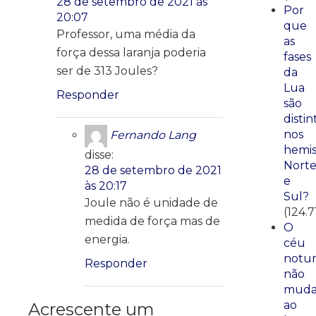
28 de setembro de 2021 às
Por
20:07
que
Professor, uma média da
as
força dessa laranja poderia
fases
ser de 313 Joules?
da
Lua
Responder
são
distin
nos
Fernando Lang
hemis
disse:
Nort
28 de setembro de 2021
e
às 20:17
Sul?
Joule não é unidade de
(124.7
medida de força mas de
O
energia.
céu
notu
Responder
não
mud
ao
Acrescente um