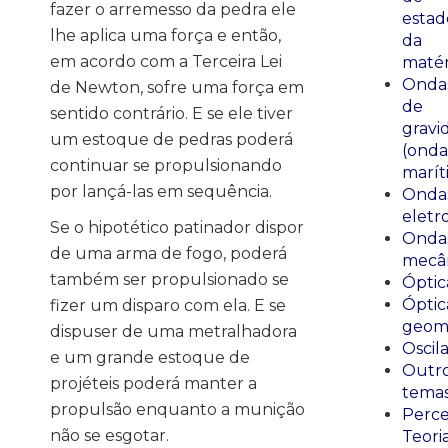
fazer o arremesso da pedra ele
estad
lhe aplica uma força e então,
da
em acordo com a Terceira Lei
matér
Onda
de Newton, sofre uma força em
de
sentido contrário. E se ele tiver
gravi
um estoque de pedras poderá
(onda
continuar se propulsionando
marít
por lançá-las em sequência.
Onda
eletr
Se o hipotético patinador dispor
Onda
de uma arma de fogo, poderá
mecân
também ser propulsionado se
Óptic
Óptic
fizer um disparo com ela. E se
geomé
dispuser de uma metralhadora
Oscil
e um grande estoque de
Outr
projéteis poderá manter a
tema
propulsão enquanto a munição
Perce
não se esgotar.
Teori