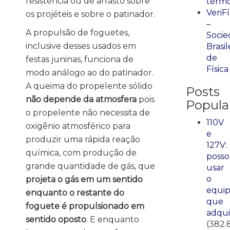
resistência ou de arrasto sobre
term
VeriFí
os projéteis e sobre o patinador.
–
A propulsão de foguetes,
Socie
inclusive desses usados em
Brasil
de
festas juninas, funciona de
Física
modo análogo ao do patinador.
A queima do propelente sólido
Posts
não depende da atmosfera
pois
Popula
o propelente não necessita de
110V
oxigênio atmosférico para
e
produzir uma rápida reação
127V:
química, com produção de
posso
grande quantidade de gás, que
usar
o
projeta o gás em um sentido
equi
enquanto o restante do
que
foguete é propulsionado em
adqui
sentido oposto
. E enquanto
(382.