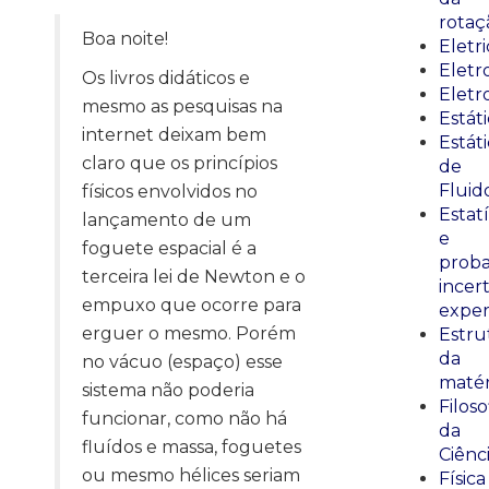
rotaç
Boa noite!
Eletr
Elet
Os livros didáticos e
Eletr
mesmo as pesquisas na
Estát
internet deixam bem
Estát
claro que os princípios
de
Fluid
físicos envolvidos no
Estatí
lançamento de um
e
foguete espacial é a
proba
terceira lei de Newton e o
incer
empuxo que ocorre para
exper
erguer o mesmo. Porém
Estru
da
no vácuo (espaço) esse
matér
sistema não poderia
Filoso
funcionar, como não há
da
fluídos e massa, foguetes
Ciênc
ou mesmo hélices seriam
Física