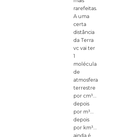
mais
rarefeitas.
A uma
certa
distância
da Terra
vc vai ter
1
molécula
de
atmosfera
terrestre
por cm³…
depois
por m³…
depois
por km³…
ainda é