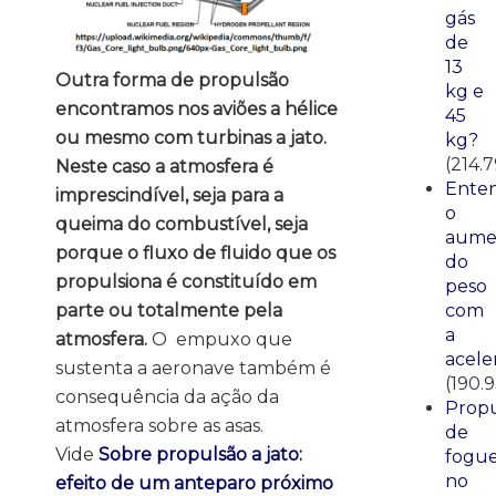
gás
de
13
Outra forma de propulsão
kg e
encontramos nos aviões a hélice
45
ou mesmo com turbinas a jato.
kg?
(214.
Neste caso a atmosfera é
Ente
imprescindível, seja para a
o
queima do combustível, seja
aume
porque o fluxo de fluido que os
do
propulsiona é constituído em
peso
parte ou totalmente pela
com
a
atmosfera.
O empuxo que
acele
sustenta a aeronave também é
(190.
consequência da ação da
Propu
atmosfera sobre as asas.
de
Vide
Sobre propulsão a jato:
fogue
no
efeito de um anteparo próximo