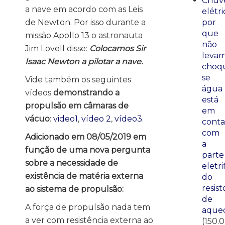
Chuve
a nave em acordo com as Leis
elétri
de Newton. Por isso durante a
por
que
missão Apollo 13 o astronauta
não
Jim Lovell disse:
Colocamos Sir
leva
Isaac Newton a pilotar a nave.
choq
se
Vide também os seguintes
água
vídeos
demonstrando a
está
propulsão em câmaras de
em
vácuo
:
video1
,
vídeo 2
,
vídeo3
.
conta
com
Adicionado em 08/05/2019 em
a
função de uma nova pergunta
parte
sobre a necessidade de
eletri
existência de matéria externa
do
resist
ao sistema de propulsão:
de
A força de propulsão nada tem
aque
a ver com resistência externa ao
(150.