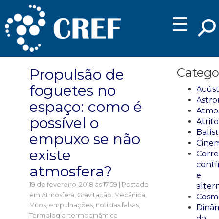
☰
Propulsão de
Catego
foguetes no
Acúst
Astro
espaço: como é
Atmos
possível o
Atrito
Balíst
empuxo se não
Cinem
existe
Corre
cont
atmosfera?
e
19 de fevereiro, 2018 às 17:59 | Postado
alter
em
Atmosfera
,
Gravitação
,
Mecânica
,
Cosmo
Mitos, empulhações, notícias falsas
,
Dinâm
Termologia, termodinâmica
da