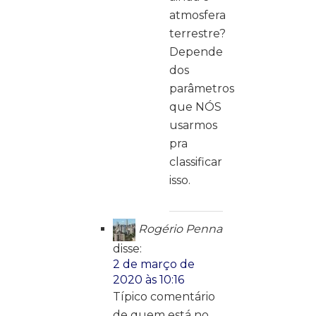
atmosfera
terrestre?
Depende
dos
parâmetros
que NÓS
usarmos
pra
classificar
isso.
Rogério Penna
disse:
2 de março de
2020 às 10:16
Típico comentário
de quem está no