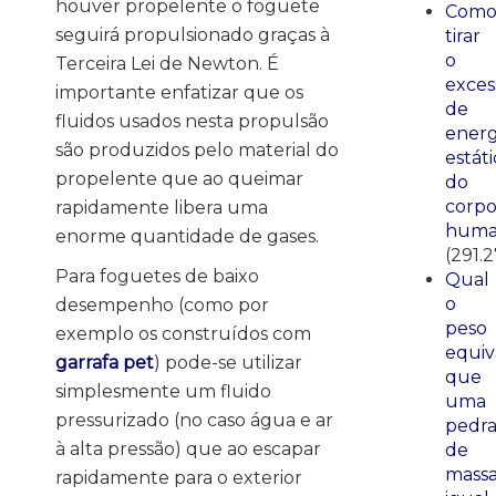
houver propelente o foguete
Com
seguirá propulsionado graças à
tirar
o
Terceira Lei de Newton. É
exces
importante enfatizar que os
de
fluidos usados nesta propulsão
energ
são produzidos pelo material do
estáti
propelente que ao queimar
do
corp
rapidamente libera uma
huma
enorme quantidade de gases.
(291.
Para foguetes de baixo
Qual
o
desempenho (como por
peso
exemplo os construídos com
equiv
garrafa pet
) pode-se utilizar
que
simplesmente um fluido
uma
pressurizado (no caso água e ar
pedr
à alta pressão) que ao escapar
de
mass
rapidamente para o exterior