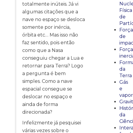
Nucle
totalmente inúteis. Já vi
Física
algumas citações que a
de
nave no espaço se desloca
Partí
somente por inércia,
Força
órbita etc… Mas isso não
de
faz sentido, pois então
impa
Força
como que a Nasa
inerci
conseguiu chegar a Lua e
Form
retornar para Terra? Logo
da
a pergunta é bem
Terra
simples. Como a nave
Gás
e
espacial consegue se
vapor
deslocar no espaço e
Gravi
ainda de forma
Histór
direcionada?
da
Ciênc
Infelizmente já pesquisei
Inter
várias vezes sobre o