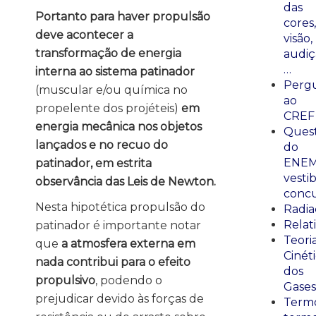
das
Portanto para haver propulsão
cores,
deve acontecer a
visão,
transformação de energia
audiç
…
interna ao sistema patinador
Perg
(muscular e/ou química no
ao
propelente dos projéteis)
em
CREF
energia mecânica nos objetos
Ques
lançados e no recuo do
do
ENEM
patinador, em estrita
vestib
observância das Leis de Newton.
concu
Nesta hipotética propulsão do
Radia
Relat
patinador é importante notar
Teori
que
a atmosfera externa em
Cinét
nada contribui para o efeito
dos
propulsivo
, podendo o
Gases
prejudicar devido às forças de
Termo