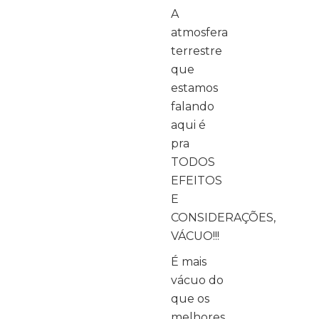
A
atmosfera
terrestre
que
estamos
falando
aqui é
pra
TODOS
EFEITOS
E
CONSIDERAÇÕES,
VÁCUO!!!
É mais
vácuo do
que os
melhores