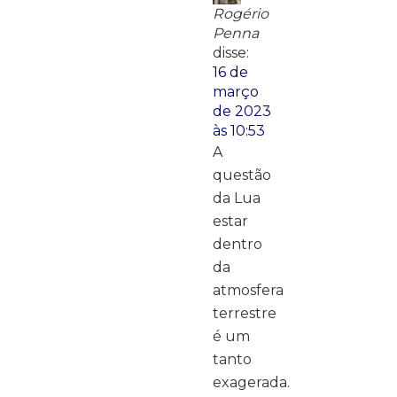
Rogério
Penna
disse:
16 de
março
de 2023
às 10:53
A
questão
da Lua
estar
dentro
da
atmosfera
terrestre
é um
tanto
exagerada.