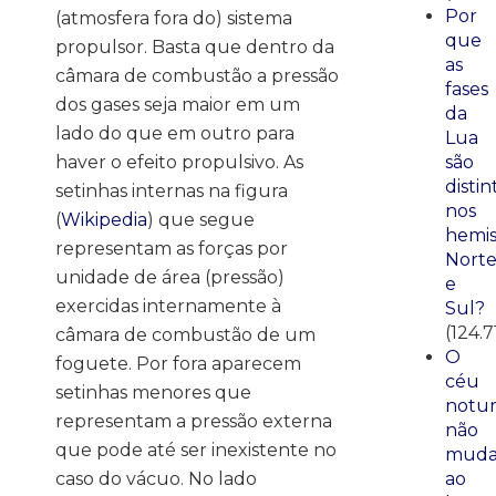
Por
(atmosfera fora do) sistema
que
propulsor. Basta que dentro da
as
câmara de combustão a pressão
fases
dos gases seja maior em um
da
lado do que em outro para
Lua
haver o efeito propulsivo. As
são
distin
setinhas internas na figura
nos
(
Wikipedia
) que segue
hemis
representam as forças por
Nort
unidade de área (pressão)
e
exercidas internamente à
Sul?
(124.7
câmara de combustão de um
O
foguete. Por fora aparecem
céu
setinhas menores que
notu
representam a pressão externa
não
que pode até ser inexistente no
mud
caso do vácuo. No lado
ao