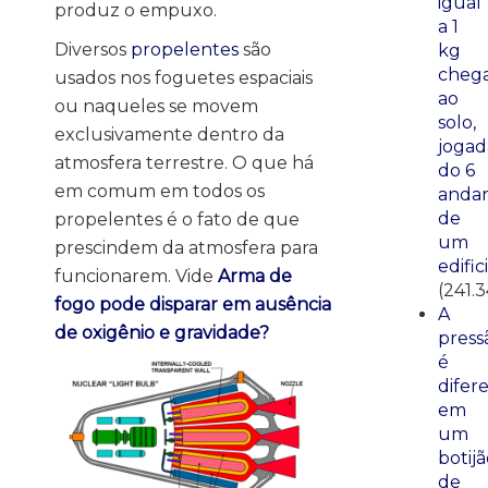
igual
produz o empuxo.
a 1
Diversos
propelentes
são
kg
cheg
usados nos foguetes espaciais
ao
ou naqueles se movem
solo,
exclusivamente dentro da
jogad
atmosfera terrestre. O que há
do 6
em comum em todos os
anda
de
propelentes é o fato de que
um
prescindem da atmosfera para
edific
funcionarem. Vide
Arma de
(241.3
fogo pode disparar em ausência
A
de oxigênio e gravidade?
press
é
difer
em
um
botij
de