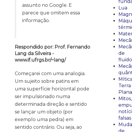
fund
assunto no Google. E
Lua
parece que omitem essa
Magn
informação.
Máqu
térmi
Mate
Mecâ
Mecâ
Respondido por: Prof. Fernando
de
Lang da Silveira -
fluido
www.if.ufrgs.br/~lang/
Mecâ
quânt
Começarei com uma analogia.
Mític
Um sujeito sobre patins em
Terra
uma superfície horizontal pode
Plana
ser impulsionado numa
Mitos,
determinada direção e sentido
empu
notíci
se lançar um objeto (por
falsas
exemplo uma pedra) em
Muda
sentido contrário. Ou seja, ao
de