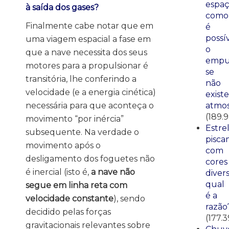
espaç
à saída dos gases?
como
Finalmente cabe notar que em
é
possí
uma viagem espacial a fase em
o
que a nave necessita dos seus
empu
motores para a propulsionar é
se
transitória, lhe conferindo a
não
velocidade (e a energia cinética)
existe
necessária para que aconteça o
atmos
(189.
movimento “por inércia”
Estre
subsequente. Na verdade o
pisca
movimento após o
com
desligamento dos foguetes não
cores
é inercial (isto é,
a nave não
divers
qual
segue em linha reta com
é a
velocidade constante
), sendo
razão
decidido pelas forças
(177.3
gravitacionais relevantes sobre