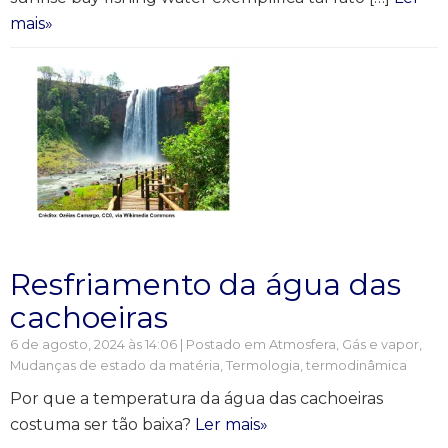
mais»
Resfriamento da água das
cachoeiras
6 de agosto, 2024 às 14:06 | Postado em
Atmosfera
,
Gás e vapor
,
Mudanças de estado da matéria
,
Termologia, termodinâmica
Por que a temperatura da água das cachoeiras
costuma ser tão baixa?
Ler mais»