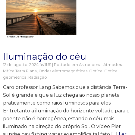
Iluminação do céu
12 de agosto, 2024 às 11:51 | Postado em
Astronomia
,
Atmosfera
,
Mítica Terra Plana
,
Ondas eletromagnéticas
,
Óptica
,
Óptica
geométrica
,
Radiação
Caro professor Lang Sabemos que a distância Terra-
Sol é grande e que a luz chega ao nosso planeta
praticamente como raios luminosos paralelos.
Entretanto a iluminação do horizonte voltado para o
poente não é homogênea, estando o céu mais
iluminado na direção do próprio Sol. O vídeo Pier
sunrise bay fishing water exemplifica tal fato […]
Ler