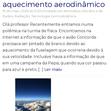
aquecimento aerodinâmico
19 de maio, 2026 às 13:29 | Postado em
Atmosfera
,
Mecânica de
fluidos
,
Radiação
,
Termologia, termodinâmica
Olá professor Recentemente entramos numa
polêmica na turma de física. Encontramos na
Internet a informação de que o avião Concorde
precisava ser pintado de branco devido ao
aquecimento da fuselagem que ocorreria devido à
sua velocidade. Inclusive havia a informação de que
em uma campanha da Pepsi, quando sua cor passou
para azul e preto, […]
Ler mais»