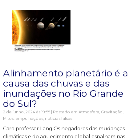
Alinhamento planetário é a
causa das chuvas e das
inundações no Rio Grande
do Sul?
2 de junho, 2024 às 19:55 | Postado em
Atmosfera
,
Gravitação
,
Mitos, empulhações, notícias falsas
Caro professor Lang Os negadores das mudanças
climáticas e do aquecimento global espalham nas