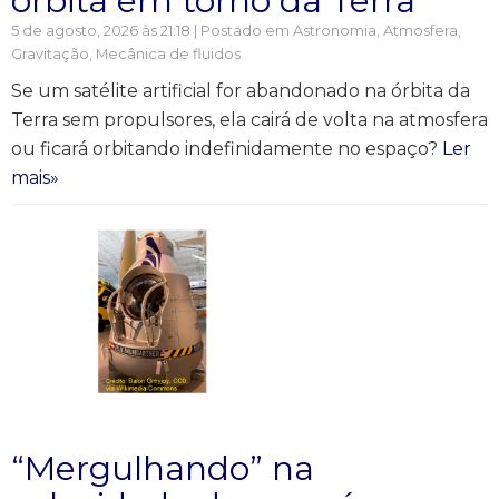
órbita em torno da Terra
5 de agosto, 2026 às 21:18 | Postado em
Astronomia
,
Atmosfera
,
Gravitação
,
Mecânica de fluidos
Se um satélite artificial for abandonado na órbita da
Terra sem propulsores, ela cairá de volta na atmosfera
ou ficará orbitando indefinidamente no espaço?
Ler
mais»
“Mergulhando” na