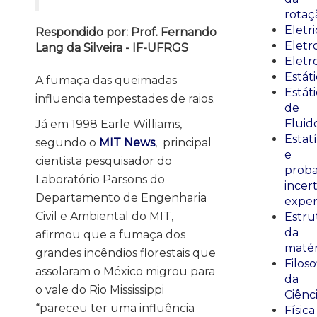
rotaç
Eletr
Respondido por: Prof. Fernando
Elet
Lang da Silveira - IF-UFRGS
Eletr
Estát
A fumaça das queimadas
Estát
influencia tempestades de raios.
de
Fluid
Já em 1998 Earle Williams,
Estatí
segundo o
MIT News
, principal
e
cientista pesquisador do
proba
Laboratório Parsons do
incer
Departamento de Engenharia
exper
Civil e Ambiental do MIT,
Estru
da
afirmou que a fumaça dos
matér
grandes incêndios florestais que
Filoso
assolaram o México migrou para
da
o vale do Rio Mississippi
Ciênc
“pareceu ter uma influência
Física