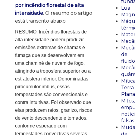
fund
por incêndio florestal de alta
Lua
intensidade
. O resumo do artigo
Magn
está transcrito abaixo.
Máqu
térmi
RESUMO. Incêndios florestais de
Mate
alta intensidade podem produzir
Mecâ
emissões extremas de chamas e
Mecâ
de
fumaça que se desenvolvem em
fluido
uma chaminé de nuvem de fogo,
Mecâ
atingindo a troposfera superior ou a
quânt
estratosfera inferior. Denominadas
Mític
pirocumulonimbus, essas
Terra
Plana
tempestades são convencionais e
Mitos,
contra intuitivas. Foi observado que
empu
elas produzem raios, granizo, riscos
notíci
de vento descendente e tornados,
falsas
conforme esperado com
Muda
tempestades convectivas severas,
de