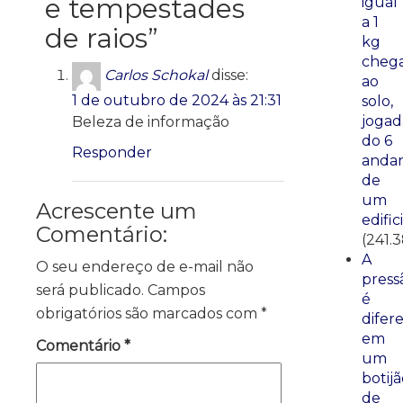
e tempestades
igual
a 1
de raios
”
kg
cheg
Carlos Schokal
disse:
ao
1 de outubro de 2024 às 21:31
solo,
jogad
Beleza de informação
do 6
Responder
anda
de
um
Acrescente um
edific
Comentário:
(241.
A
O seu endereço de e-mail não
press
será publicado.
Campos
é
obrigatórios são marcados com
*
difer
em
Comentário
*
um
botij
de