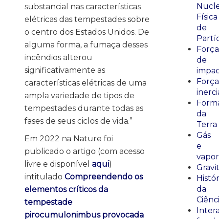
Nucle
substancial nas características
Física
elétricas das tempestades sobre
de
o centro dos Estados Unidos. De
Partí
alguma forma, a fumaça desses
Força
incêndios alterou
de
significativamente as
impa
Força
características elétricas de uma
inerci
ampla variedade de tipos de
Form
tempestades durante todas as
da
fases de seus ciclos de vida.”
Terra
Gás
Em 2022 na Nature foi
e
publicado o artigo (com acesso
vapor
livre e disponível
aqui
)
Gravi
intitulado
Compreendendo os
Histór
da
elementos críticos da
Ciênc
tempestade
Inter
pirocumulonimbus provocada