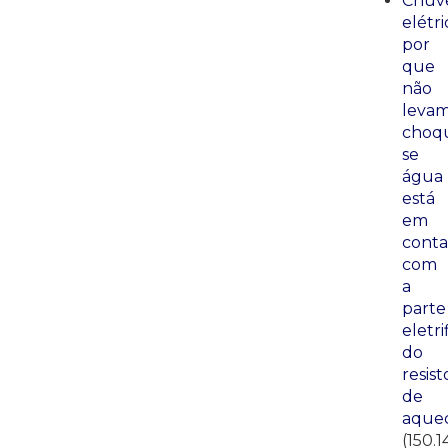
Chuve
elétri
por
que
não
leva
choq
se
água
está
em
conta
com
a
parte
eletri
do
resist
de
aque
(150.1