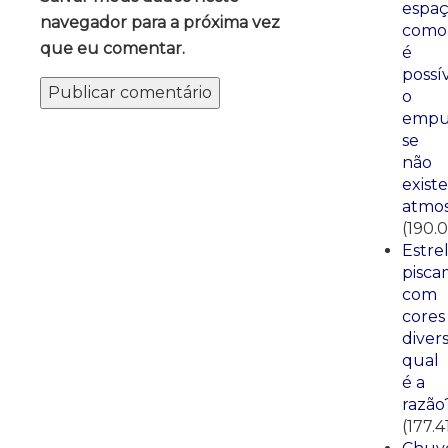
espaç
navegador para a próxima vez
como
que eu comentar.
é
possí
o
empu
se
não
existe
atmos
(190.
Estre
pisca
com
cores
divers
qual
é a
razão
(177.4