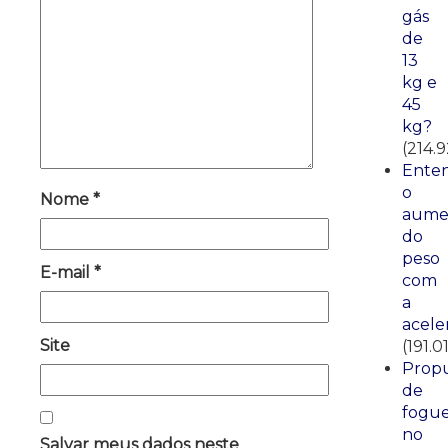
gás
de
13
kg e
45
kg?
(214.
Ente
o
Nome
*
aume
do
peso
E-mail
*
com
a
acele
Site
(191.01
Propu
de
fogue
no
Salvar meus dados neste