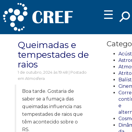
☰
Queimadas e
Catego
tempestades de
Acúst
Astro
raios
Atmos
1 de outubro, 2024 às 19:48 | Postado
Atrito
em
Atmosfera
Balíst
Cinem
Boa tarde. Gostaria de
Corre
saber se a fumaça das
cont
e
queimadas influencia nas
alter
tempestades de raios que
Cosmo
têm acontecido sobre o
Dinâm
RS.
da