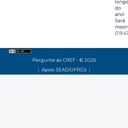
long
do
ano!
Será
mesm
(119.4
Pergunte ao CREF - © 2026
Apoio SEAD/UFRGS