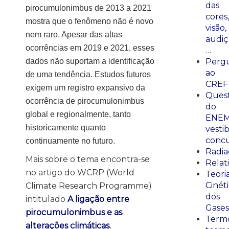
das
pirocumulonimbus de 2013 a 2021
cores,
mostra que o fenômeno não é novo
visão,
nem raro. Apesar das altas
audiç
ocorrências em 2019 e 2021, esses
…
dados não suportam a identificação
Perg
ao
de uma tendência. Estudos futuros
CREF
exigem um registro expansivo da
Ques
ocorrência de pirocumulonimbus
do
global e regionalmente, tanto
ENEM
historicamente quanto
vestib
concu
continuamente no futuro.
Radia
Mais sobre o tema encontra-se
Relat
no artigo do WCRP (World
Teori
Cinét
Climate Research Programme)
dos
intitulado
A ligação entre
Gases
pirocumulonimbus e as
Termo
alterações climáticas
.