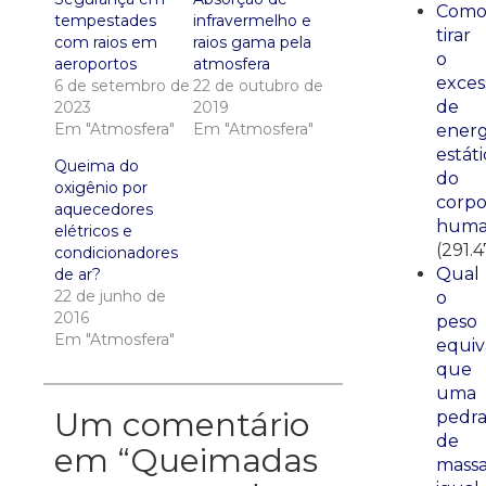
Com
tempestades
infravermelho e
tirar
com raios em
raios gama pela
o
aeroportos
atmosfera
exces
6 de setembro de
22 de outubro de
de
2023
2019
Em "Atmosfera"
Em "Atmosfera"
energ
estáti
Queima do
do
oxigênio por
corp
aquecedores
huma
elétricos e
(291.
condicionadores
Qual
de ar?
22 de junho de
o
2016
peso
Em "Atmosfera"
equiv
que
uma
Um comentário
pedr
de
em “
Queimadas
mass