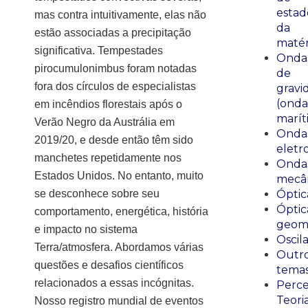
estad
mas contra intuitivamente, elas não
da
estão associadas a precipitação
matér
significativa. Tempestades
Onda
pirocumulonimbus foram notadas
de
fora dos círculos de especialistas
gravi
(onda
em incêndios florestais após o
marít
Verão Negro da Austrália em
Onda
2019/20, e desde então têm sido
eletr
manchetes repetidamente nos
Onda
Estados Unidos. No entanto, muito
mecân
se desconhece sobre seu
Óptic
Óptic
comportamento, energética, história
geomé
e impacto no sistema
Oscil
Terra/atmosfera. Abordamos várias
Outr
questões e desafios científicos
tema
relacionados a essas incógnitas.
Perce
Teori
Nosso registro mundial de eventos