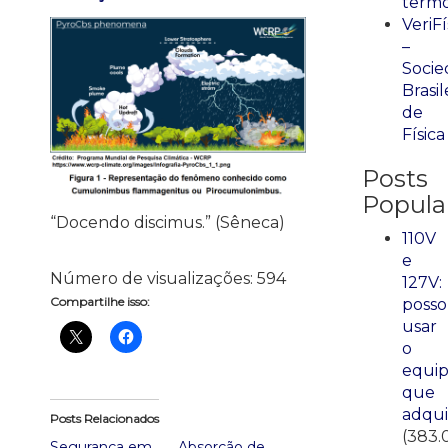
term
VeriFí
–
Socie
Brasil
de
Física
Posts
Popula
“Docendo discimus.” (Sêneca)
110V
e
Número de visualizações:
594
127V:
Compartilhe isso:
posso
usar
o
equi
que
adqui
Posts Relacionados
(383.
Segurança em
Absorção de