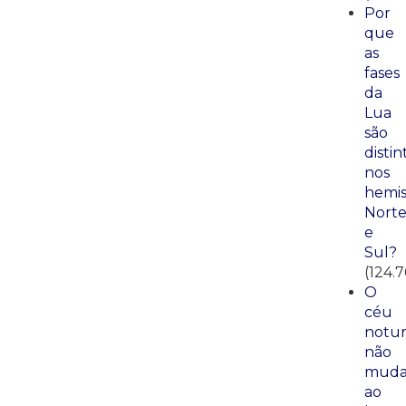
Por
que
as
fases
da
Lua
são
distin
nos
hemis
Nort
e
Sul?
(124.
O
céu
notu
não
mud
ao