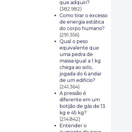
que adquiri?
(382.982)
Como tirar o excesso
de energia estática
do corpo humano?
(291.356)
Qual o peso
equivalente que
uma pedra de
massa igual a 1 kg
chega ao solo,
jogada do 6 andar
de um edificio?
(241.364)
A pressão é
diferente em um
botijão de gás de 13
kg e 45 kg?
(214.842)
Entender o