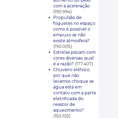
aumento do peso
com a aceleração
(190.994)
Propulsão de
foguetes no espaço:
como é possível o
empuxo se não
existe atmosfera?
(190.005)
Estrelas piscam com
cores diversas: qual
é a razão?
(177.407)
Chuveiro elétrico:
por que não
levamos choque se
água está em
contato com a parte
eletrificada do
resistor de
aquecimento?
(150.105)