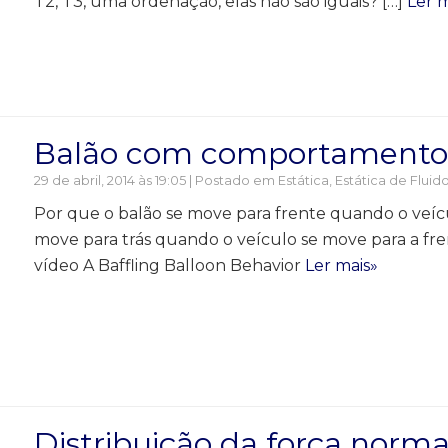
T2, T3, uma ordenação, elas não são iguais? […]
Ler m
Balão com comportamento 
29 de abril, 2014 às 19:05 | Postado em
Estática
,
Estática de Fluid
Por que o balão se move para frente quando o veíc
move para trás quando o veículo se move para a fr
vídeo A Baffling Balloon Behavior
Ler mais»
Distribuição da força norma