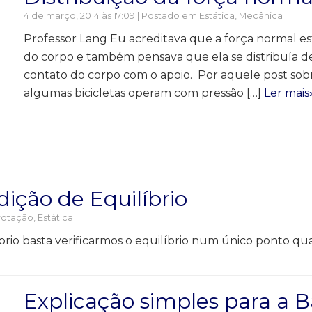
4 de março, 2014 às 17:09 | Postado em
Estática
,
Mecânica
Professor Lang Eu acreditava que a força normal e
do corpo e também pensava que ela se distribuía d
contato do corpo com o apoio. Por aquele post sobr
algumas bicicletas operam com pressão […]
Ler mais
ição de Equilíbrio
rotação
,
Estática
io basta verificarmos o equilíbrio num único ponto qual
Explicação simples para a 