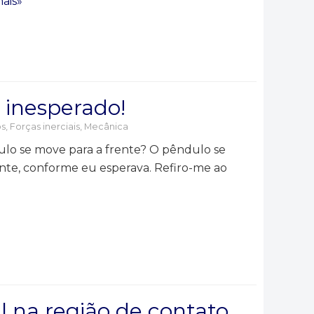
ais»
inesperado!
os
,
Forças inerciais
,
Mecânica
ulo se move para a frente? O pêndulo se
ente, conforme eu esperava. Refiro-me ao
l na região de contato