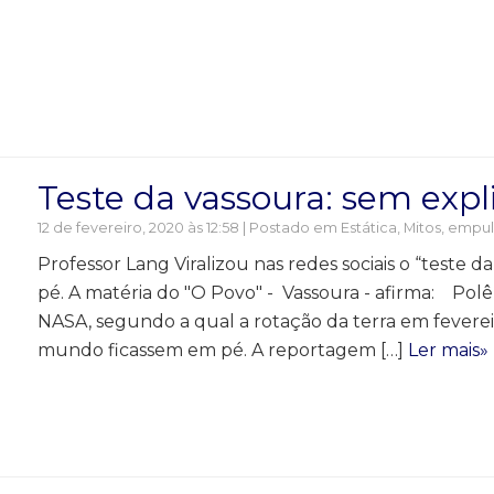
Teste da vassoura: sem expl
12 de fevereiro, 2020 às 12:58 | Postado em
Estática
,
Mitos, empul
Professor Lang Viralizou nas redes sociais o “teste 
pé. A matéria do "O Povo" - Vassoura - afirma: Po
NASA, segundo a qual a rotação da terra em fevereir
mundo ficassem em pé. A reportagem […]
Ler mais»