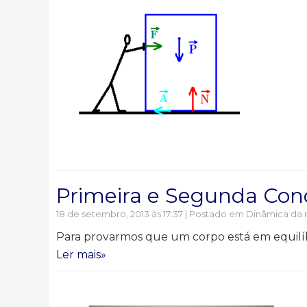
Primeira e Segunda Cond
18 de setembro, 2013 às 17:37 | Postado em
Dinâmica da 
Para provarmos que um corpo está em equilíbr
Ler mais»