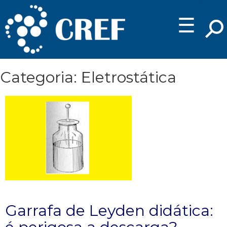
☰
Categoria: Eletrostática
Garrafa de Leyden didática: