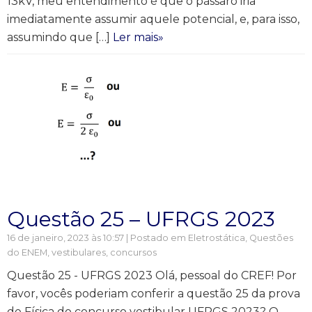
13kV, meu entendimento é que o pássaro iria
imediatamente assumir aquele potencial, e, para isso,
assumindo que […]
Ler mais»
Questão 25 – UFRGS 2023
16 de janeiro, 2023 às 10:57 | Postado em
Eletrostática
,
Questões
do ENEM, vestibulares, concursos
Questão 25 - UFRGS 2023 Olá, pessoal do CREF! Por
favor, vocês poderiam conferir a questão 25 da prova
de Física do concurso vestibular UFRGS 2023? O