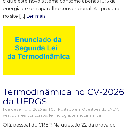
é que este novo sistema consome apenas 10% da
energia de um aparelho convencional. Ao procurar
no site […]
Ler mais»
Termodinâmica no CV-2026
da UFRGS
1 de dezembro, 2025 às 11:05 | Postado em
Questões do ENEM,
vestibulares, concursos
,
Termologia, termodinâmica
Olá, pessoal do CREF! Na questão 22 da prova do