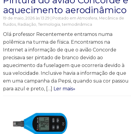
Pintura do avião Concorde e
aquecimento aerodinâmico
19 de maio, 2026 às 13:29 | Postado em
Atmosfera
,
Mecânica de
fluidos
,
Radiação
,
Termologia, termodinâmica
Olá professor Recentemente entramos numa
polêmica na turma de física. Encontramos na
Internet a informação de que o avião Concorde
precisava ser pintado de branco devido ao
aquecimento da fuselagem que ocorreria devido à
sua velocidade. Inclusive havia a informação de que
em uma campanha da Pepsi, quando sua cor passou
para azul e preto, […]
Ler mais»