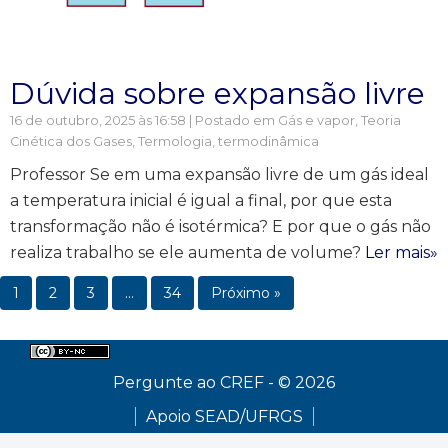
Dúvida sobre expansão livre
16 de outubro, 2025 às 16:58 | Postado em
Gás e vapor
,
Teoria
Cinética dos Gases
,
Termologia, termodinâmica
Professor Se em uma expansão livre de um gás ideal
a temperatura inicial é igual a final, por que esta
transformação não é isotérmica? E por que o gás não
realiza trabalho se ele aumenta de volume?
Ler mais»
1
2
3
…
34
Próximo »
Pergunte ao CREF - © 2026
Apoio SEAD/UFRGS