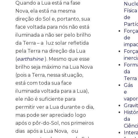
Quando a Lua está na fase
Nucle
Física
Nova, ela está na mesma
de
direção do Sol e, portanto, sua
Partí
face voltada para nós não está
Força
iluminada a não ser pelo brilho
de
da Terra – a
luz solar refletida
impa
pela Terra na direção da Lua
Força
inerci
(
earthshine
). Mesmo que esse
Form
brilho seja máximo na Lua Nova
da
(pois a Terra, nessa situação,
Terra
está com toda sua face
Gás
iluminada voltada para a Lua),
e
vapor
ele não é suficiente para
Gravi
permitir ver a Lua durante o dia,
Histór
mas pode ser apreciado logo
da
após o pôr-do-Sol, nos primeiros
Ciênc
dias
após a Lua Nova,
ou
Inter