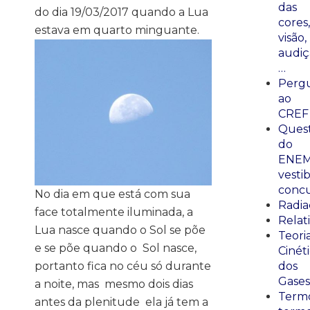
das
do dia 19/03/2017 quando a Lua
cores,
estava em quarto minguante.
visão,
audiç
…
Perg
ao
CREF
Ques
do
ENEM
vestib
concu
No dia em que está com sua
Radia
face totalmente iluminada, a
Relat
Lua nasce quando o Sol se põe
Teori
e se põe quando o
Sol nasce,
Cinét
portanto fica no céu só durante
dos
Gases
a noite, mas
mesmo dois dias
Termo
antes da plenitude
ela já tem a