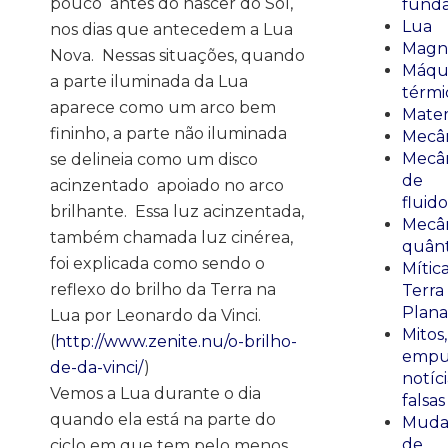
pouco
antes do nascer do Sol,
fund
Lua
nos dias que antecedem a Lua
Magn
Nova.
Nessas situações, quando
Máqu
a parte iluminada da Lua
térmi
aparece como um arco bem
Mate
fininho, a parte não iluminada
Mecâ
Mecâ
se delineia como um disco
de
acinzentado
apoiado no arco
fluido
brilhante.
Essa luz acinzentada,
Mecâ
também chamada luz cinérea,
quânt
foi explicada como sendo o
Mític
reflexo do brilho da Terra na
Terra
Plana
Lua por Leonardo da Vinci.
Mitos,
(
http://www.zenite.nu/o-brilho-
empu
de-da-vinci/
)
notíci
Vemos a Lua durante o dia
falsas
quando ela está na parte do
Muda
de
ciclo em que tem pelo menos