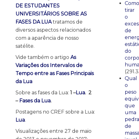
Com
DE ESTUDANTES
tirar
UNIVERSITÁRIOS SOBRE AS
o
FASES DA LUA
tratamos de
exces
diversos aspectos relacionados
de
energ
com a aparência de nosso
estáti
satélite.
do
Vide também o artigo
As
corp
huma
Variações dos Intervalos de
(291.
Tempo entre as Fases Principais
Qual
da Lua
o
peso
Sobre as fases da Lua:
1 –
Lua
. 2
equiv
–
Fases da Lua
.
que
Postagens no CREF sobre a Lua:
uma
pedr
Lua
.
de
Visualizações entre 27 de maio
mass