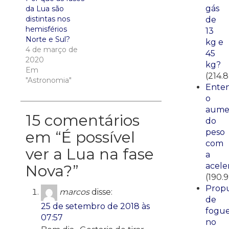
gás
da Lua são
distintas nos
de
hemisférios
13
Norte e Sul?
kg e
4 de março de
45
2020
kg?
Em
(214.
"Astronomia"
Ente
o
aume
15 comentários
do
peso
em “
É possível
com
ver a Lua na fase
a
acele
Nova?
”
(190.9
Propu
marcos
disse:
de
25 de setembro de 2018 às
fogue
07:57
no