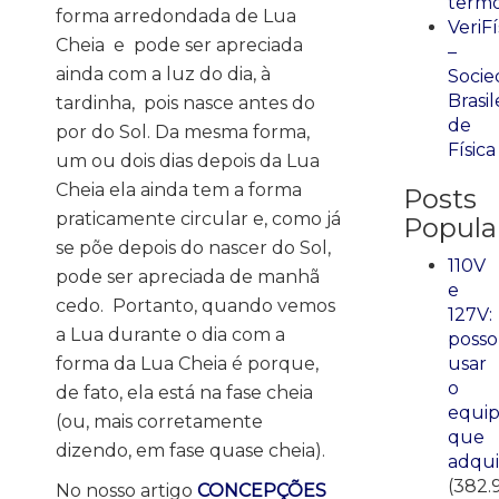
term
forma arredondada de Lua
VeriFí
Cheia
e
pode ser apreciada
–
ainda com a luz do dia, à
Socie
Brasil
tardinha,
pois nasce antes do
de
por do Sol. Da mesma forma,
Física
um ou dois dias depois da Lua
Cheia ela ainda tem a forma
Posts
praticamente circular e, como já
Popula
se põe depois do nascer do Sol,
110V
pode ser apreciada de manhã
e
cedo.
Portanto, quando vemos
127V:
a Lua durante o dia com a
posso
forma da Lua Cheia é porque,
usar
o
de fato, ela está na fase cheia
equi
(ou, mais corretamente
que
dizendo, em fase quase cheia).
adqui
(382.
No nosso artigo
CONCEPÇÕES