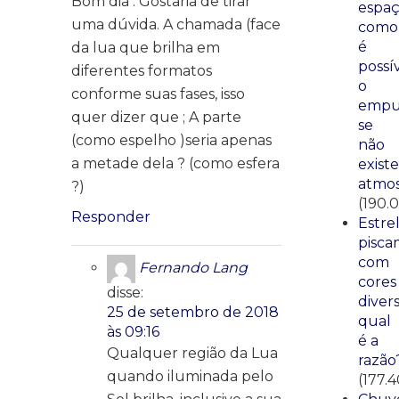
Bom dia . Gostaria de tirar
espaç
uma dúvida. A chamada (face
como
é
da lua que brilha em
possí
diferentes formatos
o
conforme suas fases, isso
empu
quer dizer que ; A parte
se
(como espelho )seria apenas
não
a metade dela ? (como esfera
existe
atmos
?)
(190.0
Responder
Estre
pisca
com
Fernando Lang
cores
disse:
divers
25 de setembro de 2018
qual
às 09:16
é a
Qualquer região da Lua
razão
quando iluminada pelo
(177.