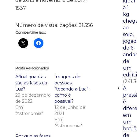
de 2013 e novembro de 2017:
igual
a 1
1537.
kg
cheg
Número de visualizações:
31.556
ao
Compartilhe isso:
solo,
jogad
do 6
anda
de
um
Posts Relacionados
edific
Afinal quantas
Imagens de
(241.3
são as fases da
pessoas
A
Lua?
“tocando a Lua”:
press
29 de dezembro
como é
de 2022
possível?
é
Em
12 de junho de
difer
"Astronomia"
2021
em
Em
um
"Astronomia"
botij
de
Por que as fases