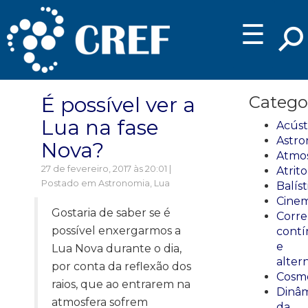
☰
É possível ver a
Catego
Lua na fase
Acúst
Astro
Nova?
Atmos
27 de fevereiro, 2017 às 20:01 |
Atrito
Postado em
Astronomia
,
Lua
Balíst
Cinem
Gostaria de saber se é
Corre
possível enxergarmos a
cont
e
Lua Nova durante o dia,
alter
por conta da reflexão dos
Cosmo
raios, que ao entrarem na
Dinâm
atmosfera sofrem
da