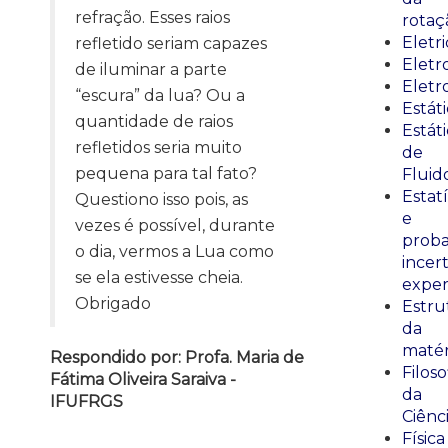
refração. Esses raios
rotaç
Eletr
refletido seriam capazes
Elet
de iluminar a parte
Eletr
“escura” da lua? Ou a
Estát
quantidade de raios
Estát
refletidos seria muito
de
pequena para tal fato?
Fluid
Estatí
Questiono isso pois, as
e
vezes é possível, durante
proba
o dia, vermos a Lua como
incer
se ela estivesse cheia.
exper
Obrigado
Estru
da
matér
Respondido por: Profa. Maria de
Filoso
Fátima Oliveira Saraiva -
da
IFUFRGS
Ciênc
Física