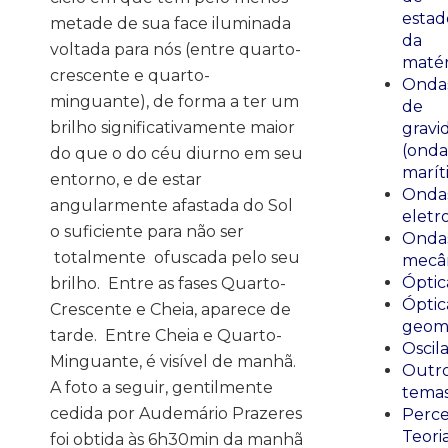
estad
metade de sua face iluminada
da
voltada para nós (entre quarto-
matér
crescente e quarto-
Onda
minguante), de forma a ter um
de
brilho significativamente maior
gravi
(onda
do que o do céu diurno em seu
marít
entorno, e de estar
Onda
angularmente afastada do Sol
eletr
o suficiente para não ser
Onda
totalmente
ofuscada pelo seu
mecân
Óptic
brilho.
Entre as fases Quarto-
Óptic
Crescente e Cheia, aparece de
geomé
tarde.
Entre Cheia e Quarto-
Oscil
Minguante, é visível de manhã.
Outr
A foto a seguir, gentilmente
tema
cedida por Audemário Prazeres
Perce
Teori
foi obtida às 6h30min da manhã