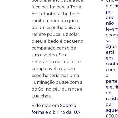
Sol brilha, inclusive a sua
Chuve
elétri
face oculta para a Terra.
por
Entretanto tal brilho é
que
muito menor do que o
não
de um espelho pois ela
leva
reflete pouca luz solar,
choq
se
o seu albedo é pequeno
água
comparado com o de
está
um espelho. Se a
em
refletância da Lua fosse
conta
comparável a de um
com
espelho teríamos uma
a
parte
iluminação quase com a
eletri
do Sol no céu durante a
do
Lua cheia.
resist
de
Vide mais em
Sobre a
aque
forma e o brilho da lUA
(150.