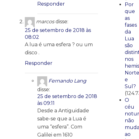
Responder
Por
que
as
marcos
disse:
fases
25 de setembro de 2018 às
da
08:02
Lua
A lua é uma esfera ? ou um
são
distin
disco .
nos
Responder
hemis
Nort
e
Fernando Lang
Sul?
disse:
(124.7
25 de setembro de 2018
O
às 09:11
céu
Desde a Antiguidade
notu
sabe-se que a Lua é
não
uma “esfera”. Com
mud
ao
Galilei em 1610