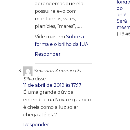
long
aprendemos que ela
do
possui relevo com
ano!
montanhas, vales,
Será
planícies, “mares”, … .
mesm
(119.4
Vide mais em
Sobre a
forma e o brilho da lUA
Responder
Severino Antonio Da
Silva
disse:
11 de abril de 2019 às 17:17
É uma grande dúvida,
entendi a lua Nova e quando
é cheia como a luz solar
chega até ela?
Responder