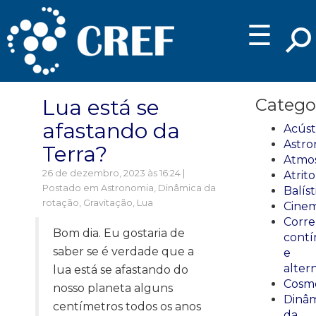
☰
Lua está se
Catego
afastando da
Acúst
Astro
Terra?
Atmos
26 de dezembro, 2023 às 16:24 |
Atrito
Postado em
Astronomia
,
Dinâmica da
Balíst
rotação
,
Gravitação
,
Lua
Cinem
Corre
Bom dia. Eu gostaria de
cont
saber se é verdade que a
e
alter
lua está se afastando do
Cosmo
nosso planeta alguns
Dinâm
centímetros todos os anos
da