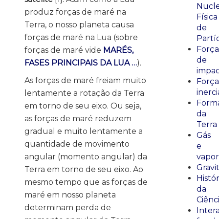
Nucle
produz forças de maré na
Física
Terra, o nosso planeta causa
de
forças de maré na Lua (sobre
Partí
Força
forças de maré vide
MARÉS,
de
FASES PRINCIPAIS DA LUA …
).
impa
As forças de maré freiam muito
Força
inerci
lentamente a rotação da Terra
Form
em torno de seu eixo. Ou seja,
da
as forças de maré reduzem
Terra
gradual e muito lentamente a
Gás
quantidade de movimento
e
angular (momento angular) da
vapor
Gravi
Terra em torno de seu eixo. Ao
Histór
mesmo tempo que as forças de
da
maré em nosso planeta
Ciênc
determinam perda de
Inter