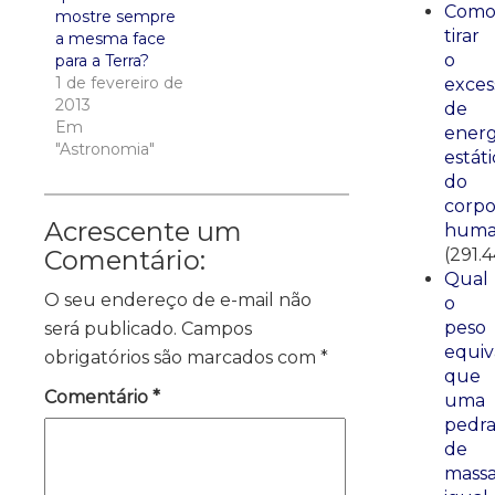
Com
mostre sempre
tirar
a mesma face
o
para a Terra?
1 de fevereiro de
exces
2013
de
Em
energ
"Astronomia"
estáti
do
corp
Acrescente um
huma
(291.
Comentário:
Qual
O seu endereço de e-mail não
o
peso
será publicado.
Campos
equiv
obrigatórios são marcados com
*
que
Comentário
*
uma
pedr
de
mass