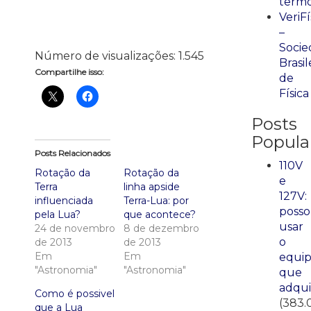
term
VeriFí
–
Socie
Número de visualizações:
1.545
Brasil
Compartilhe isso:
de
Física
Posts
Popula
Posts Relacionados
110V
Rotação da
Rotação da
e
Terra
linha apside
127V:
influenciada
Terra-Lua: por
posso
pela Lua?
que acontece?
usar
24 de novembro
8 de dezembro
o
de 2013
de 2013
Em
Em
equi
"Astronomia"
"Astronomia"
que
adqui
Como é possivel
(383.
que a Lua