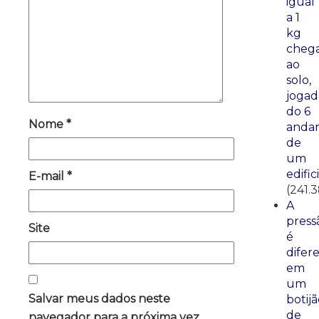
igual
a 1
kg
cheg
ao
solo,
jogad
do 6
Nome
*
anda
de
um
edific
E-mail
*
(241.
A
press
Site
é
difer
em
um
Salvar meus dados neste
botij
de
navegador para a próxima vez