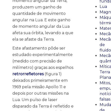
momento angular da Terra,
fund
Lua
produzem um ganho de
Magn
quantidade de movimento
Máqu
angular na Lua. E este ganho
térmi
de momento angular da Lua
Mate
afeta sua órbita, levando a que
Mecâ
ela se afaste da Terra.
Mecâ
de
Este afastamento pôde ser
fluido
estudado experimentalmente
Mecâ
(medido com precisão de
quânt
Mític
milímetro) graças aos espelhos
Terra
retrorrefletores
(figura 1)
Plana
deixados primeiramente em
Mitos,
1969 pela missão Apollo 11 e
empu
depois por outras missões na
notíci
falsas
Lua. Um pulso de laser
Muda
disparado da Terra é refletido e
de