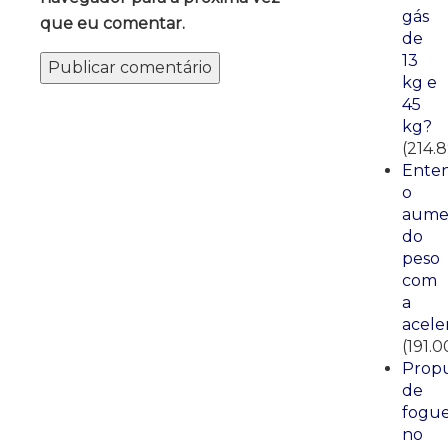
gás
que eu comentar.
de
13
kg e
45
kg?
(214.
Ente
o
aume
do
peso
com
a
acele
(191.0
Propu
de
fogue
no