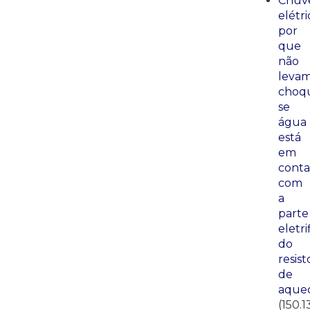
Chuve
elétri
por
que
não
leva
choq
se
água
está
em
conta
com
a
parte
eletri
do
resist
de
aque
(150.1