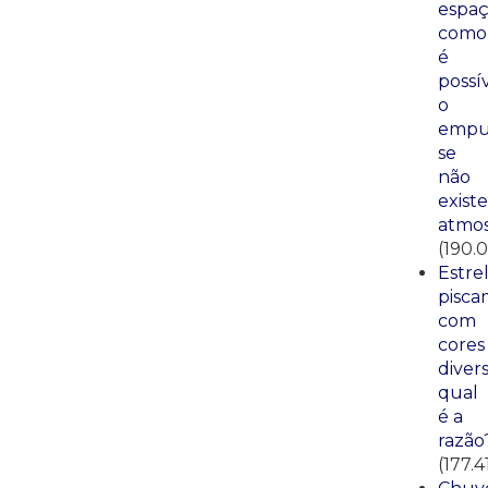
espaç
como
é
possí
o
empu
se
não
existe
atmos
(190.0
Estre
pisca
com
cores
divers
qual
é a
razão
(177.4