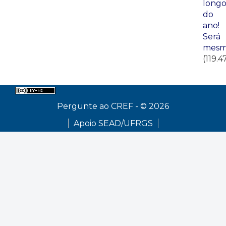
long
do
ano!
Será
mesm
(119.4
Pergunte ao CREF - © 2026
Apoio SEAD/UFRGS