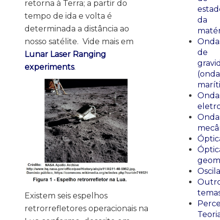
retorna à Terra; a partir do
estad
tempo de ida e volta é
da
determinada a distância ao
matér
nosso satélite. Vide mais em
Onda
de
Lunar Laser Ranging
gravi
experiments
.
(onda
marít
Onda
eletr
Onda
mecân
Óptic
Óptic
geomé
Oscil
Outr
tema
Existem seis espelhos
Perce
retrorrefletores operacionais na
Teori