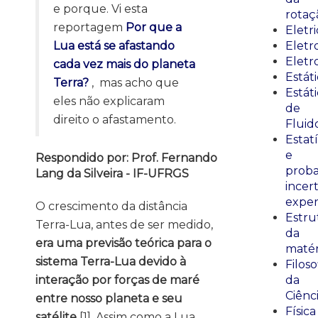
e porque. Vi esta
rotaç
reportagem
Por que a
Eletr
Lua está se afastando
Elet
Eletr
cada vez mais do planeta
Estát
Terra?
, mas acho que
Estát
eles não explicaram
de
direito o afastamento.
Fluid
Estatí
e
Respondido por: Prof. Fernando
proba
Lang da Silveira - IF-UFRGS
incer
exper
O crescimento da distância
Estru
Terra-Lua, antes de ser medido,
da
era uma previsão teórica para o
matér
sistema Terra-Lua devido à
Filoso
interação por forças de maré
da
Ciênc
entre nosso planeta e seu
Física
satélite
[1]. Assim como a Lua