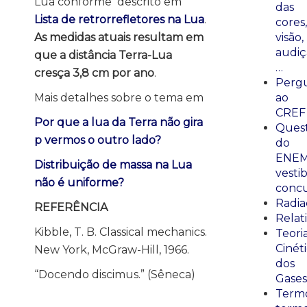
Lua conforme descrito em
das
Lista de retrorrefletores na Lua
.
cores,
visão,
As medidas atuais resultam em
audiç
que a distância Terra-Lua
…
cresça 3,8 cm por ano
.
Perg
ao
Mais detalhes sobre o tema em
CREF
Por que a lua da Terra não gira
Ques
p vermos o outro lado?
do
ENEM
Distribuição de massa na Lua
vestib
não é uniforme?
concu
Radia
REFERÊNCIA
Relat
Kibble, T. B. Classical mechanics.
Teori
Cinét
New York, McGraw-Hill, 1966.
dos
“Docendo discimus.” (Sêneca)
Gases
Termo