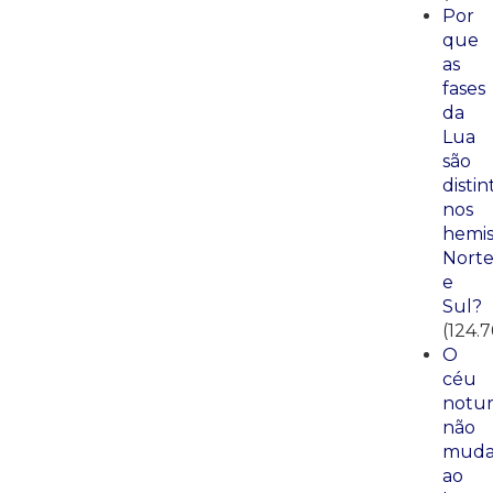
Por
que
as
fases
da
Lua
são
distin
nos
hemis
Nort
e
Sul?
(124.7
O
céu
notu
não
mud
ao