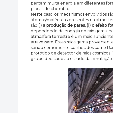
percam muita energia em diferentes form
placas de chumbo.
Neste caso, os mecanismos envolvidos são
átomos/moléculas presentes na atmosfe
são
(i) a produção de pares, (ii) o efeito 
dependendo da energia do raio gama inci
atmosfera terrestre é um meio suficient
atravessam. Esses raios gama provenient
sendo comumente conhecidos como Raios 
protótipo de detector de raios cósmicos (
grupo dedicado ao estudo da simulação de