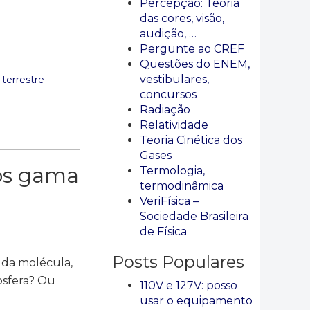
Percepção: Teoria
das cores, visão,
audição, …
Pergunte ao CREF
Questões do ENEM,
vestibulares,
terrestre
concursos
Radiação
Relatividade
Teoria Cinética dos
Gases
ios gama
Termologia,
termodinâmica
VeriFísica –
Sociedade Brasileira
de Física
Posts Populares
 da molécula,
sfera? Ou
110V e 127V: posso
usar o equipamento