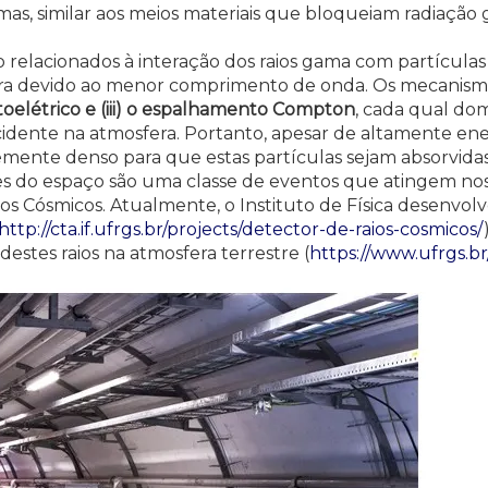
as, similar aos meios materiais que bloqueiam radiação
 relacionados à interação dos raios gama com partículas
ra devido ao menor comprimento de onda. Os mecanismo
fotoelétrico e (iii) o espalhamento Compton
, cada qual do
dente na atmosfera. Portanto, apesar de altamente ener
emente denso para que estas partículas sejam absorvid
es do espaço são uma classe de eventos que atingem nos
Cósmicos. Atualmente, o Instituto de Física desenvol
http://cta.if.ufrgs.br/projects/detector-de-raios-cosmicos/
stes raios na atmosfera terrestre (
https://www.ufrgs.b