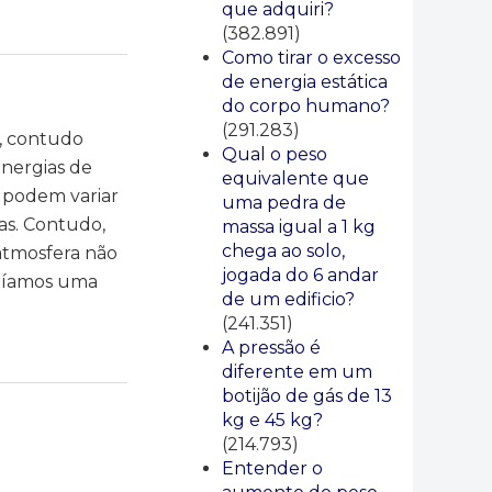
que adquiri?
(382.891)
Como tirar o excesso
de energia estática
do corpo humano?
(291.283)
o, contudo
Qual o peso
energias de
equivalente que
e podem variar
uma pedra de
as. Contudo,
massa igual a 1 kg
chega ao solo,
atmosfera não
jogada do 6 andar
eríamos uma
de um edificio?
(241.351)
A pressão é
diferente em um
botijão de gás de 13
kg e 45 kg?
(214.793)
Entender o