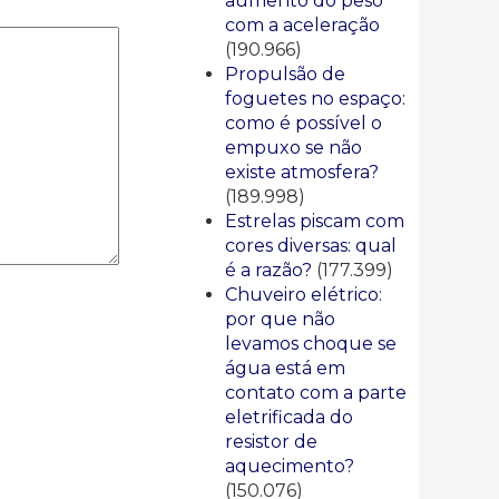
aumento do peso
com a aceleração
(190.966)
Propulsão de
foguetes no espaço:
como é possível o
empuxo se não
existe atmosfera?
(189.998)
Estrelas piscam com
cores diversas: qual
é a razão?
(177.399)
Chuveiro elétrico:
por que não
levamos choque se
água está em
contato com a parte
eletrificada do
resistor de
aquecimento?
(150.076)