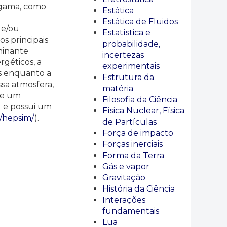
 gama, como
Estática
Estática de Fluidos
 e/ou
Estatística e
s principais
probabilidade,
minante
incertezas
géticos, a
experimentais
as enquanto a
Estrutura da
sa atmosfera,
matéria
ve um
Filosofia da Ciência
) e possui um
Física Nuclear, Física
r/hepsim/
).
de Partículas
Força de impacto
Forças inerciais
Forma da Terra
Gás e vapor
Gravitação
História da Ciência
Interações
fundamentais
Lua