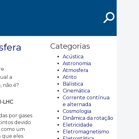
⚲
sfera
Categorias
Acústica
Astronomia
re
Atmosfera
ual a
Atrito
Balística
, não é?
Cinemática
Corrente contínua
N-LHC
e alternada
Cosmologia
das por gases
Dinâmica da rotação
tintos devido
Eletricidade
ta como um
Eletromagnetismo
m que eles
Eletrostática