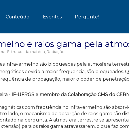
Conteúdo
Eventos
Pergunte!
melho e raios gama pela atmo
era
,
Estrutura da matéria
,
Radiação
 infravermelho são bloqueadas pela atmosfera terrest
nergéticos devido a maior frequência, são bloqueados. Q
 frequência de propagação, maior o poder de penetração
ilveira - IF-UFRGS e membro da Colaboração CMS do CER
magnéticas com frequência no infravermelho são absorvi
tro lado, o mecanismo de absorção de raios gama são dis
ontado na pergunta. A atmosfera terrestre se apresen
xtensão) para os raios gama atravessarem, o que faz co