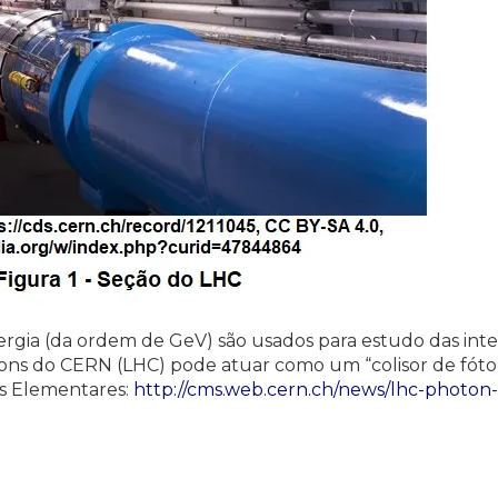
nergia (da ordem de GeV) são usados para estudo das int
ons do CERN (LHC) pode atuar como um “colisor de fóto
s Elementares:
http://cms.web.cern.ch/news/lhc-photon-