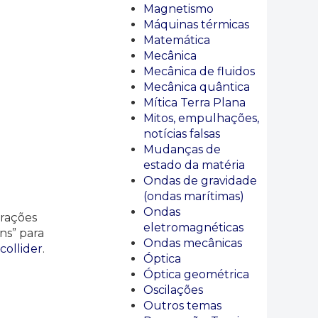
Magnetismo
Máquinas térmicas
Matemática
Mecânica
Mecânica de fluidos
Mecânica quântica
Mítica Terra Plana
Mitos, empulhações,
notícias falsas
Mudanças de
estado da matéria
Ondas de gravidade
(ondas marítimas)
Ondas
erações
eletromagnéticas
ns” para
Ondas mecânicas
collider
.
Óptica
Óptica geométrica
Oscilações
Outros temas