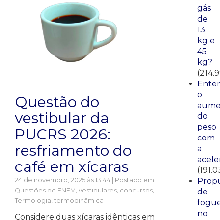
gás
de
13
kg e
45
kg?
(214.9
Ente
o
Questão do
aume
vestibular da
do
peso
PUCRS 2026:
com
resfriamento do
a
acele
café em xícaras
(191.0
24 de novembro, 2025 às 13:44 | Postado em
Propu
Questões do ENEM, vestibulares, concursos
,
de
Termologia, termodinâmica
fogue
no
Considere duas xícaras idênticas em