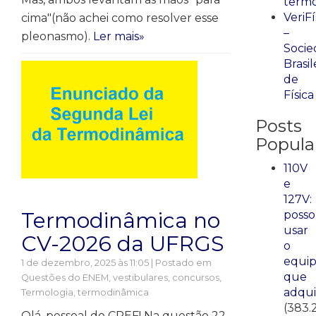
term
VeriFí
cima"(não achei como resolver esse
–
pleonasmo).
Ler mais»
Socie
Brasil
de
Física
Posts
Popula
110V
e
127V:
Termodinâmica no
posso
usar
CV-2026 da UFRGS
o
equi
1 de dezembro, 2025 às 11:05 | Postado em
que
Questões do ENEM, vestibulares, concursos
,
adqui
Termologia, termodinâmica
(383.
Olá, pessoal do CREF! Na questão 22