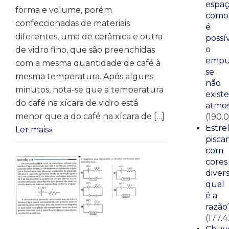
espaç
forma e volume, porém
como
confeccionadas de materiais
é
diferentes, uma de cerâmica e outra
possí
o
de vidro fino, que são preenchidas
empu
com a mesma quantidade de café à
se
mesma temperatura. Após alguns
não
minutos, nota-se que a temperatura
existe
do café na xícara de vidro está
atmos
menor que a do café na xícara de […]
(190.
Estre
Ler mais»
pisca
com
cores
divers
qual
é a
razão
(177.4