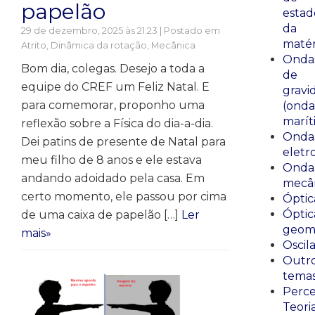
papelão
estad
da
29 de dezembro, 2025 às 21:23 | Postado em
matér
Atrito
,
Dinâmica da rotação
,
Mecânica
Onda
Bom dia, colegas. Desejo a toda a
de
equipe do CREF um Feliz Natal. E
gravi
para comemorar, proponho uma
(onda
marít
reflexão sobre a Física do dia-a-dia.
Onda
Dei patins de presente de Natal para
eletr
meu filho de 8 anos e ele estava
Onda
andando adoidado pela casa. Em
mecân
certo momento, ele passou por cima
Óptic
Óptic
de uma caixa de papelão […]
Ler
geomé
mais»
Oscil
Outr
tema
Perce
Teori