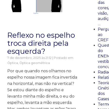
das
cores,
visão,
audiç
…
Perg
Reflexo no espelho
ao
CREF
troca direita pela
Ques
esquerda?
do
ENEM
7 de dezembro, 2025 às 21:12 | Postado em
vestib
Óptica
,
Óptica geométrica
concu
Por que quando nos olhamos no
Radia
espelho nossa imagem fica invertida
Relat
Teori
na horizontal, mas não na vertical?
Cinét
Se estou diante do espelho e
dos
levanto minha mão direita, o eu do
Gases
espelho, levanta a mão esquerda.
Termo
Mas, ambos levantam as mãos "para