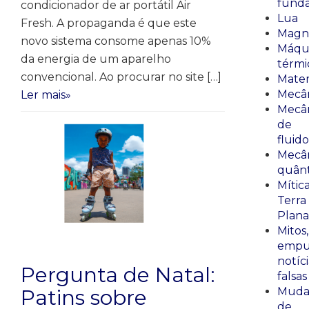
fund
condicionador de ar portátil Air
Lua
Fresh. A propaganda é que este
Magn
novo sistema consome apenas 10%
Máqu
da energia de um aparelho
térmi
convencional. Ao procurar no site […]
Mate
Mecâ
Ler mais»
Mecâ
de
fluido
Mecâ
quânt
Mític
Terra
Plana
Mitos,
empu
notíci
Pergunta de Natal:
falsas
Patins sobre
Muda
de