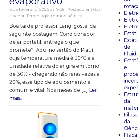
evaporativo
rotaç
6 de fevereiro, 2026 às 19:58 | Postado em
Gás
Eletr
e vapor
,
Termologia, termodinâmica
Elet
Boa tarde professor Lang, gostei da
Eletr
Estát
seguinte postagem: Condicionador
Estát
de ar portátil: entrega o que
de
promete? Aqui no sertão do Piauí,
Fluid
cuja temperatura média é 39°C e a
Estatí
umidade relativa do ar gira em torno
e
de 30% - chegando não raras vezes a
proba
incer
20%, esse tipo de equipamento é
exper
comum e vital. Nos meses de […]
Ler
Estru
mais»
da
matér
Filoso
da
Ciênc
Física