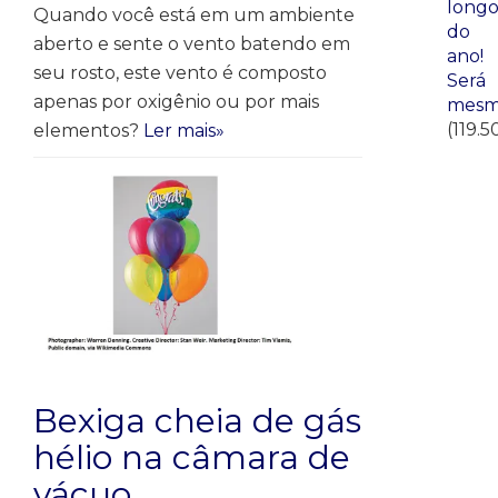
long
Quando você está em um ambiente
do
aberto e sente o vento batendo em
ano!
seu rosto, este vento é composto
Será
apenas por oxigênio ou por mais
mesm
(119.5
elementos?
Ler mais»
Bexiga cheia de gás
hélio na câmara de
vácuo