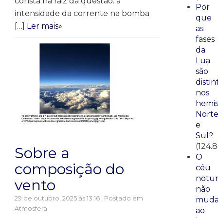
consta na raiz da questão: a
Por
intensidade da corrente na bomba
que
[…]
Ler mais»
as
fases
da
Lua
são
distin
nos
hemis
Nort
e
Sul?
(124.
Sobre a
O
composição do
céu
notu
vento
não
29 de outubro, 2025 às 13:16 | Postado em
mud
Atmosfera
ao