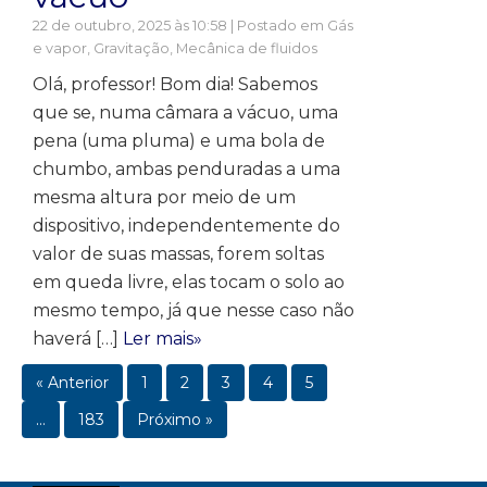
22 de outubro, 2025 às 10:58 | Postado em
Gás
e vapor
,
Gravitação
,
Mecânica de fluidos
Olá, professor! Bom dia! Sabemos
que se, numa câmara a vácuo, uma
pena (uma pluma) e uma bola de
chumbo, ambas penduradas a uma
mesma altura por meio de um
dispositivo, independentemente do
valor de suas massas, forem soltas
em queda livre, elas tocam o solo ao
mesmo tempo, já que nesse caso não
haverá […]
Ler mais»
« Anterior
1
2
3
4
5
…
183
Próximo »