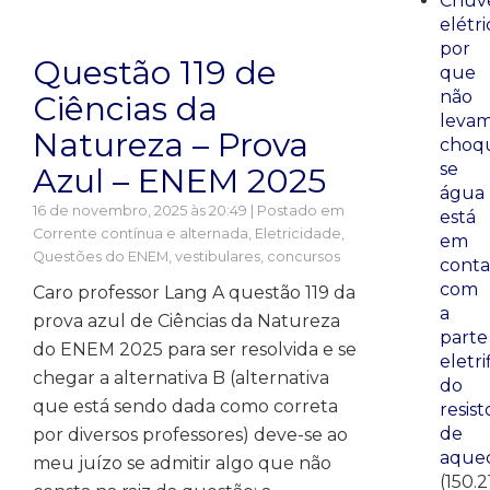
Chuve
elétri
por
Questão 119 de
que
não
Ciências da
leva
Natureza – Prova
choq
se
Azul – ENEM 2025
água
16 de novembro, 2025 às 20:49 | Postado em
está
Corrente contínua e alternada
,
Eletricidade
,
em
Questões do ENEM, vestibulares, concursos
conta
com
Caro professor Lang A questão 119 da
a
prova azul de Ciências da Natureza
parte
do ENEM 2025 para ser resolvida e se
eletri
chegar a alternativa B (alternativa
do
que está sendo dada como correta
resist
de
por diversos professores) deve-se ao
aque
meu juízo se admitir algo que não
(150.2