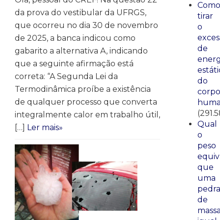
Com
da prova do vestibular da UFRGS,
tirar
que ocorreu no dia 30 de novembro
o
exces
de 2025, a banca indicou como
de
gabarito a alternativa A, indicando
energ
que a seguinte afirmação está
estáti
correta: “A Segunda Lei da
do
Termodinâmica proíbe a existência
corp
de qualquer processo que converta
huma
(291.
integralmente calor em trabalho útil,
Qual
[…]
Ler mais»
o
peso
equiv
que
uma
pedr
de
mass