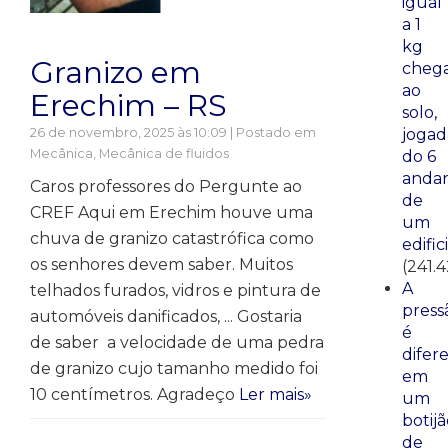
igual
a 1
kg
Granizo em
cheg
ao
Erechim – RS
solo,
26 de novembro, 2025 às 10:09 | Postado em
jogad
Mecânica
,
Mecânica de fluidos
do 6
anda
Caros professores do Pergunte ao
de
CREF Aqui em Erechim houve uma
um
chuva de granizo catastrófica como
edific
os senhores devem saber. Muitos
(241.
A
telhados furados, vidros e pintura de
press
automóveis danificados, ... Gostaria
é
de saber a velocidade de uma pedra
difer
de granizo cujo tamanho medido foi
em
10 centímetros. Agradeço
Ler mais»
um
botij
de