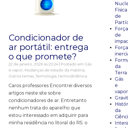
Nucle
Física
de
Partí
Força
Condicionador de
de
impa
ar portátil: entrega
Força
o que promete?
inerci
Form
22 de janeiro, 2026 às 20:24 | Postado em
Gás
da
e vapor
,
Mudanças de estado da matéria
,
Terra
Outros temas
,
Termologia, termodinâmica
Gás
e
Caros professores Encontrei diversos
vapor
artigos neste site sobre
Gravi
condicionadores de ar. Entretanto
Histór
nenhum trata do aparelho que
da
estou interessado em adquirir para
Ciênc
minha residência no litoral do RS: o
Inter