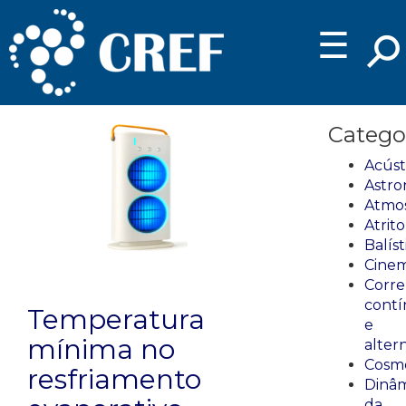
☰
Catego
Acúst
Astro
Atmos
Atrito
Balíst
Cinem
Corre
cont
Temperatura
e
mínima no
alter
Cosmo
resfriamento
Dinâm
da