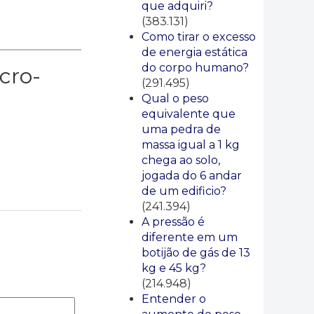
que adquiri?
(383.131)
Como tirar o excesso
de energia estática
do corpo humano?
cro-
(291.495)
Qual o peso
equivalente que
uma pedra de
massa igual a 1 kg
chega ao solo,
jogada do 6 andar
de um edificio?
(241.394)
A pressão é
diferente em um
botijão de gás de 13
kg e 45 kg?
(214.948)
Entender o