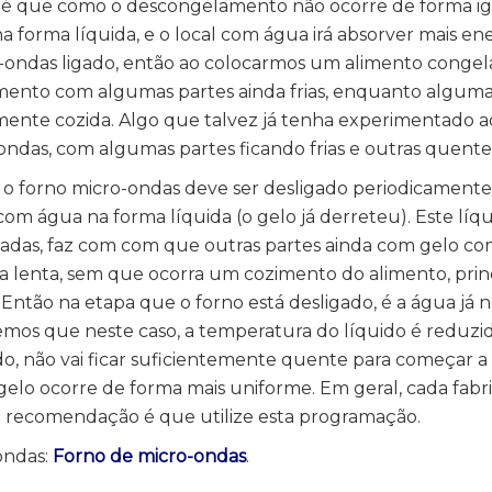
te é que como o descongelamento não ocorre de forma ig
forma líquida, e o local com água irá absorver mais en
o-ondas ligado, então ao colocarmos um alimento congel
imento com algumas partes ainda frias, enquanto alguma
mente cozida. Algo que talvez já tenha experimentado 
ndas, com algumas partes ficando frias e outras quente
 o forno micro-ondas deve ser desligado periodicament
om água na forma líquida (o gelo já derreteu). Este líq
ladas, faz com com que outras partes ainda com gelo c
ma lenta, sem que ocorra um cozimento do alimento, pri
 Então na etapa que o forno está desligado, é a água já 
temos que neste caso, a temperatura do líquido é reduzi
, não vai ficar suficientemente quente para começar a 
gelo ocorre de forma mais uniforme. Em geral, cada fabr
a recomendação é que utilize esta programação.
ondas:
Forno de micro-ondas
.