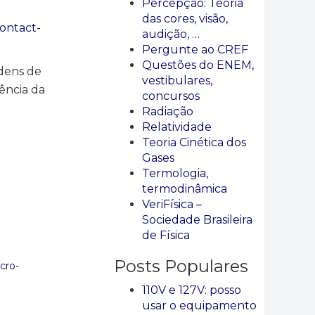
Percepção: Teoria
das cores, visão,
contact-
audição, …
Pergunte ao CREF
Questões do ENEM,
rdens de
vestibulares,
ência da
concursos
Radiação
Relatividade
Teoria Cinética dos
Gases
Termologia,
termodinâmica
VeriFísica –
Sociedade Brasileira
de Física
Posts Populares
cro-
110V e 127V: posso
usar o equipamento