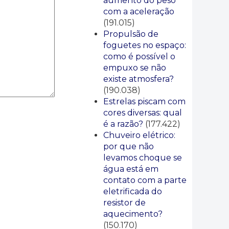
aumento do peso
com a aceleração
(191.015)
Propulsão de
foguetes no espaço:
como é possível o
empuxo se não
existe atmosfera?
(190.038)
Estrelas piscam com
cores diversas: qual
é a razão?
(177.422)
Chuveiro elétrico:
por que não
levamos choque se
água está em
contato com a parte
eletrificada do
resistor de
aquecimento?
(150.170)