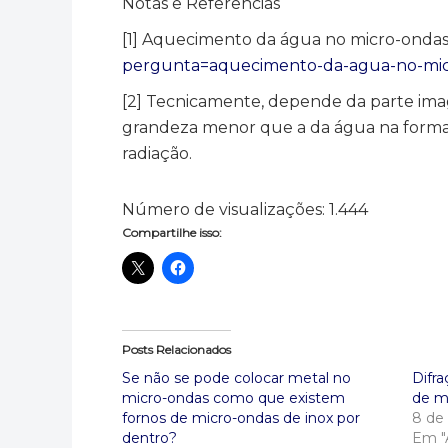
Notas e Referências
[1] Aquecimento da água no micro-onda
pergunta=aquecimento-da-agua-no-micr
[2] Tecnicamente, depende da parte imagi
grandeza menor que a da água na forma 
radiação.
Número de visualizações:
1.444
Compartilhe isso:
Posts Relacionados
Se não se pode colocar metal no
Difra
micro-ondas como que existem
de m
fornos de micro-ondas de inox por
8 de
dentro?
Em "