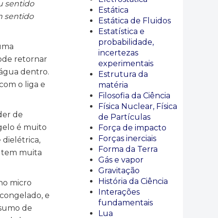
u sentido
Estática
m sentido
Estática de Fluidos
Estatística e
probabilidade,
huma
incertezas
ode retornar
experimentais
 água dentro.
Estrutura da
om o liga e
matéria
Filosofia da Ciência
Física Nuclear, Física
der de
de Partículas
 gelo é muito
Força de impacto
Forças inerciais
dielétrica,
Forma da Terra
o tem muita
Gás e vapor
Gravitação
História da Ciência
no micro
Interações
congelado, e
fundamentais
nsumo de
Lua