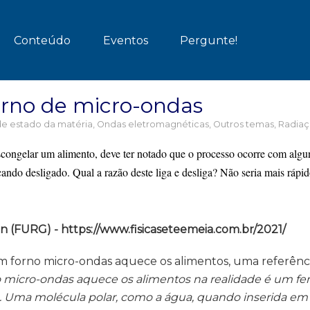
Conteúdo
Eventos
Pergunte!
rno de micro-ondas
e estado da matéria
,
Ondas eletromagnéticas
,
Outros temas
,
Radia
scongelar um alimento, deve ter notado que o processo ocorre com al
ando desligado. Qual a razão deste liga e desliga? Não seria mais rápid
 (FURG) - https://www.fisicaseteemeia.com.br/2021/
 forno micro-ondas aquece os alimentos, uma referência 
 micro-ondas aquece os alimentos na realidade é um 
. Uma molécula polar, como a água, quando inserida 