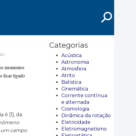
⚲
Categorias
ção
Acústica
Astronomia
guns momentos
Atmosfera
o ficar ligado
Atrito
Balística
Cinemática
Corrente contínua
e alternada
Cosmologia
é [1], da
Dinâmica da rotação
Eletricidade
fenômeno
Eletromagnetismo
em um campo
Eletrostática