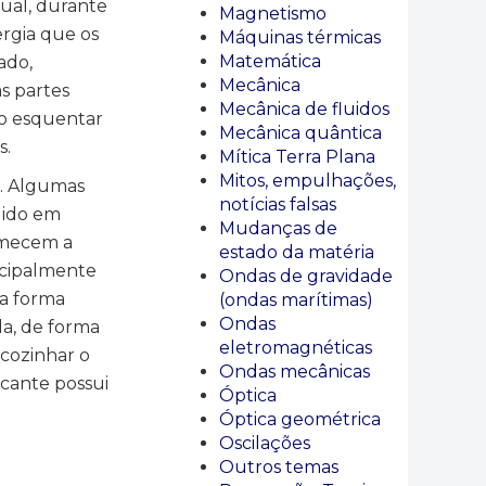
ual, durante
Magnetismo
ergia que os
Máquinas térmicas
Matemática
ado,
Mecânica
s partes
Mecânica de fluidos
ao esquentar
Mecânica quântica
s.
Mítica Terra Plana
Mitos, empulhações,
e. Algumas
notícias falsas
uido em
Mudanças de
omecem a
estado da matéria
ncipalmente
Ondas de gravidade
na forma
(ondas marítimas)
Ondas
da, de forma
eletromagnéticas
cozinhar o
Ondas mecânicas
icante possui
Óptica
Óptica geométrica
Oscilações
Outros temas