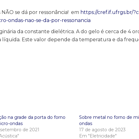
s NÃO se dá por ressonância! em
https://cref.if.ufrgs.br/?
o-ondas-nao-se-da-por-ressonancia
nária da constante dielétrica. A do gelo é cerca de 4 o
líquida. Este valor depende da temperatura e da frequ
ção na grade da porta do forno
Sobre metal no forno de mi
icro-ondas
ondas
 setembro de 2021
17 de agosto de 2023
Acústica"
Em "Eletricidade"