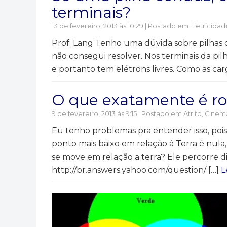
terminais?
13 de fevereiro, 2013 às 10:29 | Postado em
Eletricidad
Prof. Lang Tenho uma dúvida sobre pilhas q
não consegui resolver. Nos terminais da pilh
e portanto tem elétrons livres. Como as car
O que exatamente é rol
9 de fevereiro, 2013 às 9:15 | Postado em
Atrito
,
Cinem
Eu tenho problemas pra entender isso, pois
ponto mais baixo em relação à Terra é nula,
se move em relação a terra? Ele percorre d
http://br.answers.yahoo.com/question/ […]
L