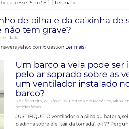
chega a esse 15cm? É […]
Ler mais»
inho de pilha e da caixinha de
ue não tem grave?
etricidade
.answers.yahoo.com/question
Ler mais»
Um barco a vela pode ser 
pelo ar soprado sobre as v
um ventilador instalado no
barco?
3 de fevereiro, 2013 às 18:26 | Postado em
Mecânica
,
Mitos, e
notícias falsas
JUSTIFIQUE. O ventilador é a pilha ou bateria, sei 
piadinha sobre ele "sair da tomada", ok ?? Pergun