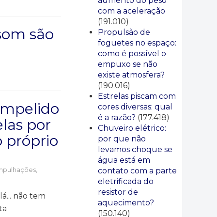
aumento do peso
com a aceleração
(191.010)
 som são
Propulsão de
foguetes no espaço:
como é possível o
empuxo se não
existe atmosfera?
(190.016)
Estrelas piscam com
impelido
cores diversas: qual
é a razão?
(177.418)
elas por
Chuveiro elétrico:
 próprio
por que não
levamos choque se
água está em
mpulhações,
contato com a parte
eletrificada do
resistor de
lá... não tem
aquecimento?
ta
(150.140)