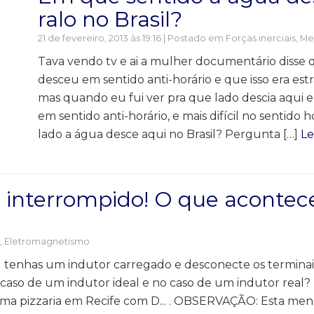
ralo no Brasil?
21 de fevereiro, 2013 às 19:16 | Postado em
Forças inerciais
,
Me
Tava vendo tv e ai a mulher documentário disse 
desceu em sentido anti-horário e que isso era es
mas quando eu fui ver pra que lado descia aqui 
em sentido anti-horário, e mais difícil no sentido h
lado a água desce aqui no Brasil? Pergunta […]
Le
 interrompido! O que acontec
,
Eletromagnetismo
tu tenhas um indutor carregado e desconecte os terminai
o de um indutor ideal e no caso de um indutor real? E
uma pizzaria em Recife com D... . OBSERVAÇÃO: Esta me