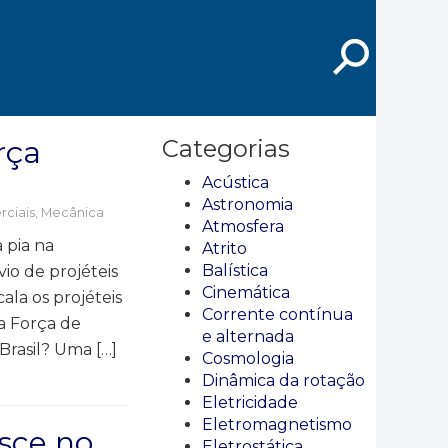
⚲
rça
Categorias
Acústica
Astronomia
rciais
,
Mecânica
Atmosfera
 pia na
Atrito
Balística
o de projéteis
Cinemática
ala os projéteis
Corrente contínua
la Força de
e alternada
Brasil? Uma […]
Cosmologia
Dinâmica da rotação
Eletricidade
Eletromagnetismo
sce no
Eletrostática