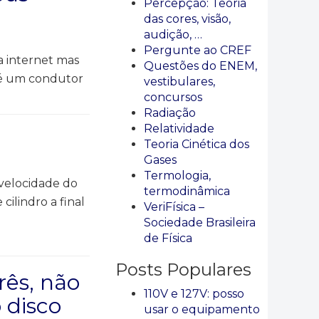
Percepção: Teoria
das cores, visão,
audição, …
Pergunte ao CREF
a internet mas
Questões do ENEM,
ha é um condutor
vestibulares,
concursos
Radiação
Relatividade
Teoria Cinética dos
Gases
Termologia,
 velocidade do
termodinâmica
ilindro a final
VeriFísica –
Sociedade Brasileira
de Física
Posts Populares
rês, não
110V e 127V: posso
 disco
usar o equipamento