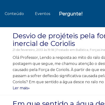
Pergunte!
Conteúdo
Eventos
Desvio de projéteis pela fo
inercial de Coriolis
21 de fevereiro, 2013 às 19:18 | Postado em
Balística
,
Forças ine
Olá Professor, Lendo a resposta ao mito do ralo da
postagem que segue, me chamou atenção o desvi
causado pela Força de Coriolis. À partir de que esc
passam a sofrer deflexão significativa causada pe
Coriolis? Em que sentido a água desce no ralo no 
Ler mais»
Em que sentido a água de