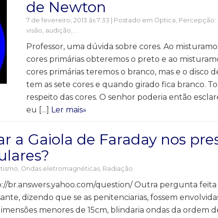
de Newton
7 de fevereiro, 2013 às 7:33 | Postado em
Óptica
,
Percepção: T
visão, audição, ...
Professor, uma dúvida sobre cores. Ao misturamos
cores primárias obteremos o preto e ao misturam
cores primárias teremos o branco, mas e o disco
tem as sete cores e quando girado fica branco. T
respeito das cores. O senhor poderia então escla
eu […]
Ler mais»
car a Gaiola de Faraday nos pre
lulares?
tismo
,
Ondas eletromagnéticas
,
Radiação
p://br.answers.yahoo.com/question/ Outra pergunta feita
sante, dizendo que se as penitenciarias, fossem envolvid
 dimensões menores de 15cm, blindaria ondas da ordem 