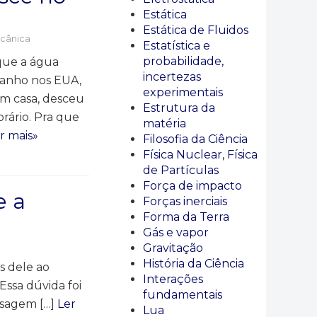
Estática
Estática de Fluidos
cânica
Estatística e
probabilidade,
que a água
incertezas
tranho nos EUA,
experimentais
em casa, desceu
Estrutura da
orário. Pra que
matéria
r mais»
Filosofia da Ciência
Física Nuclear, Física
de Partículas
Força de impacto
e a
Forças inerciais
Forma da Terra
Gás e vapor
Gravitação
História da Ciência
s dele ao
Interações
ssa dúvida foi
fundamentais
nsagem […]
Ler
Lua