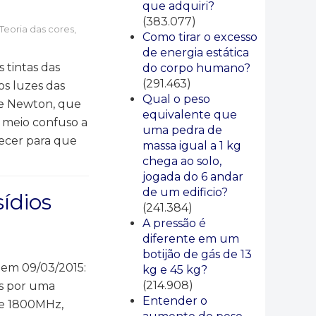
que adquiri?
(383.077)
eoria das cores,
Como tirar o excesso
de energia estática
 tintas das
do corpo humano?
(291.463)
os luzes das
Qual o peso
 de Newton, que
equivalente que
o meio confuso a
uma pedra de
recer para que
massa igual a 1 kg
chega ao solo,
jogada do 6 andar
de um edificio?
sídios
(241.384)
A pressão é
diferente em um
botijão de gás de 13
 em 09/03/2015:
kg e 45 kg?
(214.908)
as por uma
Entender o
de 1800MHz,