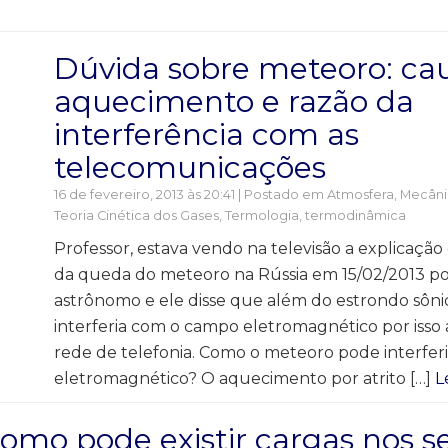
Dúvida sobre meteoro: ca
aquecimento e razão da
interferência com as
telecomunicações
16 de fevereiro, 2013 às 20:41 | Postado em
Atmosfera
,
Mecânic
Teoria Cinética dos Gases
,
Termologia, termodinâmica
Professor, estava vendo na televisão a explicaç
da queda do meteoro na Rússia em 15/02/2013 p
astrônomo e ele disse que além do estrondo sôn
interferia com o campo eletromagnético por isso
rede de telefonia. Como o meteoro pode interfe
eletromagnético? O aquecimento por atrito […]
L
omo pode existir cargas nos s