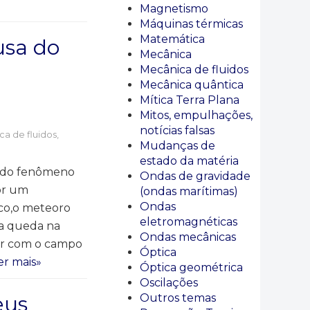
Magnetismo
Máquinas térmicas
Matemática
usa do
Mecânica
Mecânica de fluidos
Mecânica quântica
Mítica Terra Plana
Mitos, empulhações,
notícias falsas
a de fluidos
,
Mudanças de
estado da matéria
ão do fenômeno
Ondas de gravidade
or um
(ondas marítimas)
Ondas
ico,o meteoro
eletromagnéticas
 a queda na
Ondas mecânicas
rir com o campo
Óptica
er mais»
Óptica geométrica
Oscilações
eus
Outros temas