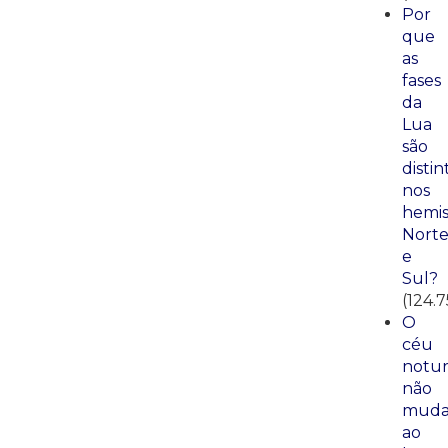
Por
que
as
fases
da
Lua
são
distin
nos
hemis
Nort
e
Sul?
(124.7
O
céu
notu
não
mud
ao