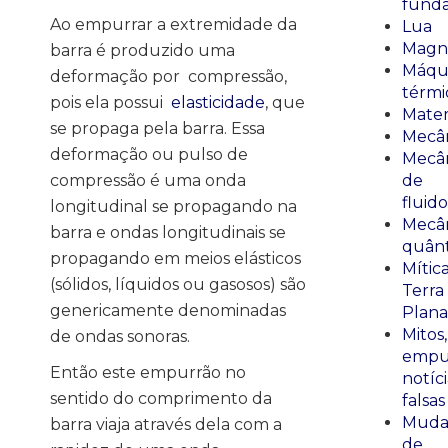
fund
Ao empurrar a extremidade da
Lua
Magn
barra é produzido uma
Máqu
deformação por compressão,
térmi
pois ela possui
elasticidade
, que
Mate
se propaga pela barra. Essa
Mecâ
deformação ou pulso de
Mecâ
compressão é uma onda
de
fluido
longitudinal se propagando na
Mecâ
barra e ondas longitudinais se
quânt
propagando em meios elásticos
Mític
(sólidos, líquidos ou gasosos) são
Terra
genericamente denominadas
Plana
Mitos,
de ondas sonoras.
empu
Então este empurrão no
notíci
sentido do comprimento da
falsas
Muda
barra viaja através dela com a
de