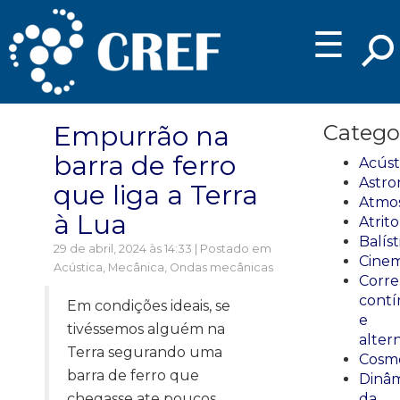
☰
Empurrão na
Catego
barra de ferro
Acúst
Astro
que liga a Terra
Atmos
à Lua
Atrito
Balíst
29 de abril, 2024 às 14:33 | Postado em
Cinem
Acústica
,
Mecânica
,
Ondas mecânicas
Corre
cont
Em condições ideais, se
e
tivéssemos alguém na
alter
Terra segurando uma
Cosmo
barra de ferro que
Dinâm
chegasse ate poucos
da