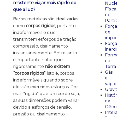
resistente viajar mais rápido do
Nucle
Física
que a luz?
de
Barras metálicas são
idealizadas
Partí
como
corpos rígidos
, portanto
Força
de
indeformáveis e que
impa
transmitem esforços de tração,
Força
compressão, cisalhamento
inerci
instantaneamente. Entretanto
Form
é importante notar que
da
rigorosamente
não existem
Terra
Gás
“corpos rígidos”
, isto é, corpos
e
indeformáveis quando sobre
vapor
eles são exercidos esforços. Por
Gravi
mais “rígido” que um corpo seja,
Histór
as suas dimensões podem variar
da
Ciênc
devido a esforços de tensão,
Inter
pressão ou cisalhamento.