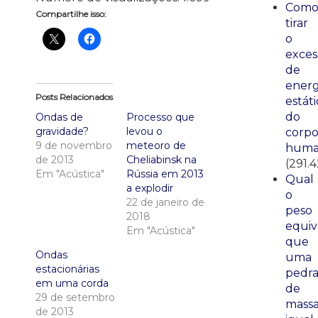
Com
Compartilhe isso:
tirar
o
exces
de
energ
Posts Relacionados
estáti
do
Ondas de
Processo que
gravidade?
levou o
corp
9 de novembro
meteoro de
huma
de 2013
Cheliabinsk na
(291.
Em "Acústica"
Rússia em 2013
Qual
a explodir
o
22 de janeiro de
peso
2018
equiv
Em "Acústica"
que
Ondas
uma
estacionárias
pedr
em uma corda
de
29 de setembro
mass
de 2013