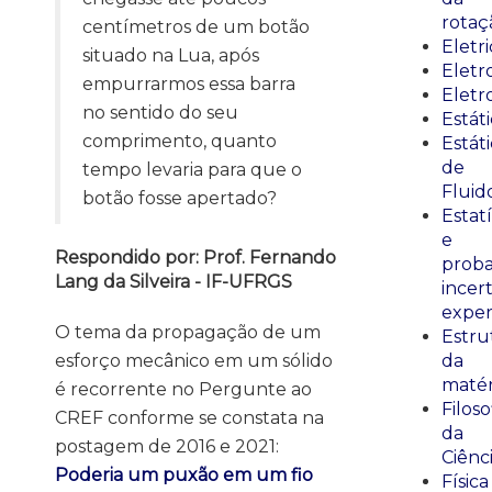
rotaç
centímetros de um botão
Eletr
situado na Lua, após
Elet
empurrarmos essa barra
Eletr
no sentido do seu
Estát
comprimento, quanto
Estát
de
tempo levaria para que o
Fluid
botão fosse apertado?
Estatí
e
Respondido por: Prof. Fernando
proba
Lang da Silveira - IF-UFRGS
incer
exper
O tema da propagação de um
Estru
esforço mecânico em um sólido
da
matér
é recorrente no Pergunte ao
Filoso
CREF conforme se constata na
da
postagem de 2016 e 2021:
Ciênc
Poderia um puxão em um fio
Física