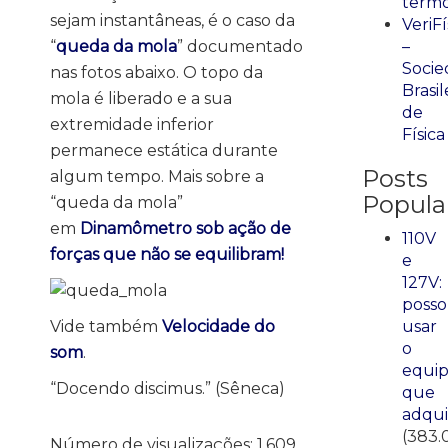
term
sejam instantâneas, é o caso da
VeriFí
“
queda da mola
” documentado
–
Socie
nas fotos abaixo. O topo da
Brasil
mola é liberado e a sua
de
extremidade inferior
Física
permanece estática durante
Posts
algum tempo. Mais sobre a
Popula
“queda da mola”
em
Dinamômetro sob ação de
110V
forças que não se equilibram!
e
127V:
posso
Vide também
Velocidade do
usar
o
som
.
equi
“Docendo discimus.” (Sêneca)
que
adqui
(383.
Número de visualizações:
1.609