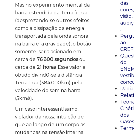
das
Mas no experimento mental da
cores,
barra estendida da Terra à Lua
visão,
(desprezando-se outros efeitos
audiç
como a dissipação da energia
…
transportada pela onda sonora
Perg
ao
na barra e a gravidade), o botão
CREF
somente seria acionado em
Ques
cerca de
76.800 segundos
ou
do
cerca de
21 horas
. Esse valor é
ENEM
obtido divind0-se a distância
vestib
concu
Terra-Lua (384.000km) pela
Radia
velocidade do som na barra
Relat
(5km/s).
Teori
Cinét
Um caso interessantíssimo,
dos
violador da nossa intuição de
Gases
que ao longo de um corpo as
Termo
mudanças na tensão interna