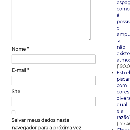
espaç
como
é
possí
o
empu
se
não
Nome
*
existe
atmos
(190.
E-mail
*
Estre
pisca
com
Site
cores
divers
qual
é a
razão
Salvar meus dados neste
(177.
navegador para a próxima vez