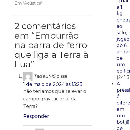
igual
Em "Acústica"
a 1
kg
cheg
2 comentários
ao
solo,
em “
Empurrão
jogad
na barra de ferro
do 6
anda
que liga a Terra à
de
Lua
”
um
edific
TadeuMS
disse:
(241.
A
1 de maio de 2024 às 15:25
press
não teríamos que relevar o
é
campo gravitacional da
difer
Terra?
em
um
Responder
botij
de