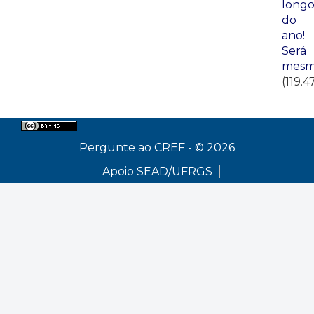
long
do
ano!
Será
mesm
(119.4
Pergunte ao CREF - © 2026
Apoio SEAD/UFRGS