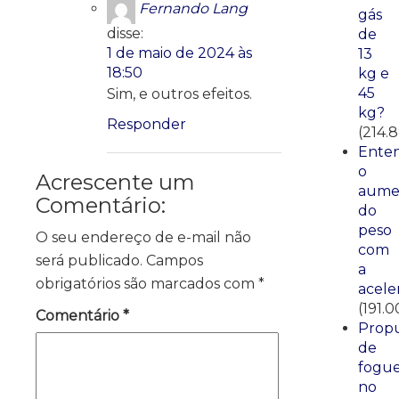
Fernando Lang
gás
disse:
de
1 de maio de 2024 às
13
18:50
kg e
45
Sim, e outros efeitos.
kg?
Responder
(214.
Ente
o
Acrescente um
aume
Comentário:
do
peso
O seu endereço de e-mail não
com
será publicado.
Campos
a
obrigatórios são marcados com
*
acele
(191.0
Comentário
*
Propu
de
fogue
no