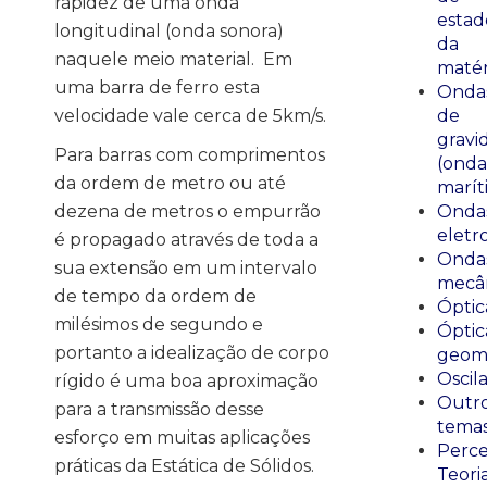
rapidez de uma onda
estad
longitudinal (onda sonora)
da
naquele meio material. Em
matér
uma barra de ferro esta
Onda
velocidade vale cerca de 5km/s.
de
gravi
Para barras com comprimentos
(onda
da ordem de metro ou até
marít
dezena de metros o empurrão
Onda
eletr
é propagado através de toda a
Onda
sua extensão em um intervalo
mecân
de tempo da ordem de
Óptic
milésimos de segundo e
Óptic
portanto a idealização de corpo
geomé
Oscil
rígido é uma boa aproximação
Outr
para a transmissão desse
tema
esforço em muitas aplicações
Perce
práticas da Estática de Sólidos.
Teori