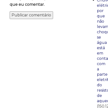
Chuve
que eu comentar.
elétri
por
que
não
leva
choq
se
água
está
em
conta
com
a
parte
eletri
do
resist
de
aque
(150.1