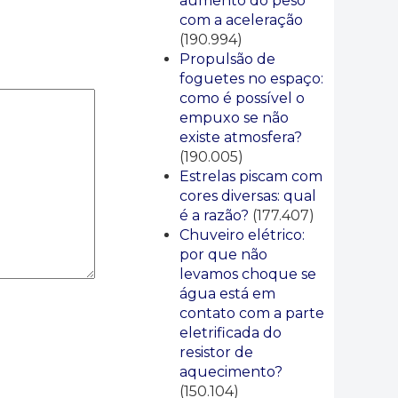
aumento do peso
com a aceleração
(190.994)
Propulsão de
foguetes no espaço:
como é possível o
empuxo se não
existe atmosfera?
(190.005)
Estrelas piscam com
cores diversas: qual
é a razão?
(177.407)
Chuveiro elétrico:
por que não
levamos choque se
água está em
contato com a parte
eletrificada do
resistor de
aquecimento?
(150.104)