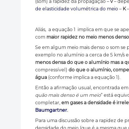
(som) a rapidez da propagação –
v
– depe
de elasticidade volumétrica do meio
–
K
–
Aliás, a equação 1 implica em que se ape
com
maior rapidez no meio menos dens
Se em algum meio mais denso o som se 
exemplo no alumínio a cerca de 5 km/s 
menos densa do que o alumínio mas a q
compressível)
do que o alumínio, compen
água
(conforme implica a equação 1).
Então a afirmação usual, encontrada em m
quão mais denso é um meio
” está equiv
completar,
em gases a densidade é irrel
Baumgartner
.
Para uma discussão sobre a rapidez de 
densidade do meio (que é a mesma que p