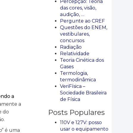
Percepção: Teoria
das cores, visão,
audição, …
Pergunte ao CREF
Questões do ENEM,
vestibulares,
concursos
Radiação
Relatividade
Teoria Cinética dos
Gases
Termologia,
termodinâmica
VeriFísica –
Sociedade Brasileira
endo a
de Física
camente a
Posts Populares
e do
o.
110V e 127V: posso
usar o equipamento
o
” é uma