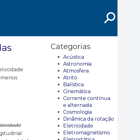
⚲
das
Categorias
Acústica
Astronomia
elocidade
Atmosfera
o menos
Atrito
Balística
Cinemática
Corrente contínua
e alternada
Cosmologia
Dinâmica da rotação
locidade
Eletricidade
Eletromagnetismo
gitudinal
Eletrostática