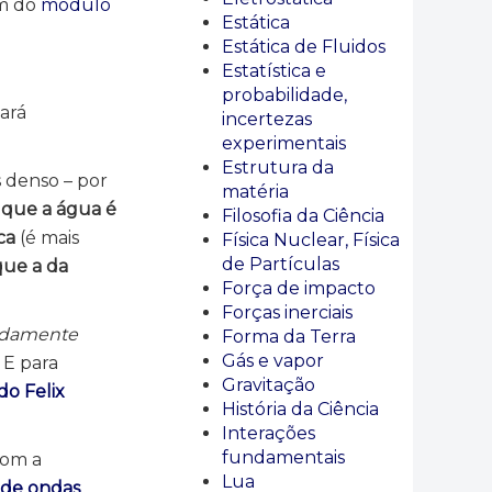
m do
módulo
Estática
Estática de Fluidos
Estatística e
probabilidade,
ará
incertezas
experimentais
Estrutura da
 denso – por
matéria
a que a água é
Filosofia da Ciência
ica
(é mais
Física Nuclear, Física
de Partículas
que a da
Força de impacto
Forças inerciais
idamente
Forma da Terra
Gás e vapor
 E para
Gravitação
do Felix
História da Ciência
Interações
fundamentais
com a
Lua
 de ondas