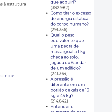
que adquiri?
as à estrutura
(382.982)
Como tirar o excesso
de energia estática
do corpo humano?
(291.356)
Qual o peso
equivalente que
uma pedra de
massa igual a 1 kg
chega ao solo,
jogada do 6 andar
de um edificio?
(241.364)
as no ar
A pressão é
diferente em um
botijão de gás de 13
kg e 45 kg?
(214.842)
Entender o