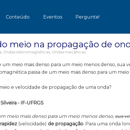
Conteúdo
Eventos
Pergunte!
 do meio na propagação de on
a
,
Ondas eletromagnéticas
,
Ondas mecânicas
um meio mais denso para um meio menos denso, sua v
romagnética passa de um meio mais denso para um mei
 meio e velocidade de propagação de uma onda?
Silveira - IF-UFRGS
um meio mais denso para um meio menos denso,
sua ve
 rapidez
(velocidade)
de propagação
. Para uma onda lon