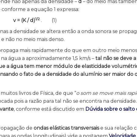
nde não apenas da densidade –
d
– do meio mas també
 conforme a equação 1 expressa:
1/2
v = (K / d)
. (1)
nas a densidade se altera então a onda sonora se propag
o
e não no meio mais denso.
propaga mais rapidamente do que em outro meio menos
e na água a aproximadamente 1,5 km/s –
tal não se deve 
ue a água tem menor módulo de elasticidade volumétr
sando o fato de a densidade do alumínio ser maior do 
uitos livros de Física, de que “
o som se move mais rap
ocada pois a razão para tal não se encontra na densidade.
evante
, conforme está discutido em
Dúvida sobre o salto 
propagação de
ondas elásticas transversais
e sua relação 
ara as ondas longitudinais) vide a postagem
Velocidade