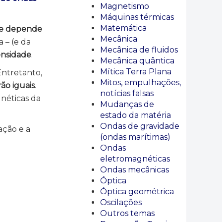
Magnetismo
Máquinas térmicas
Matemática
te depende
Mecânica
 – (e da
Mecânica de fluidos
ensidade
.
Mecânica quântica
Mítica Terra Plana
Entretanto,
Mitos, empulhações,
ão iguais
.
notícias falsas
néticas da
Mudanças de
estado da matéria
Ondas de gravidade
ação e a
(ondas marítimas)
Ondas
eletromagnéticas
Ondas mecânicas
Óptica
Óptica geométrica
Oscilações
Outros temas