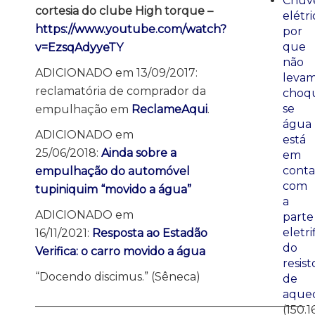
Chuve
cortesia do clube High torque –
elétri
https://www.youtube.com/watch?
por
que
v=EzsqAdyyeTY
não
ADICIONADO em 13/09/2017:
leva
reclamatória de comprador da
choq
se
empulhação em
ReclameAqui
.
água
ADICIONADO em
está
25/06/2018:
Ainda sobre a
em
conta
empulhação do automóvel
com
tupiniquim “movido a água”
a
ADICIONADO em
parte
eletri
16/11/2021:
Resposta ao Estadão
do
Verifica: o carro movido a água
resist
“Docendo discimus.” (Sêneca)
de
aque
________________________________________________
(150.1