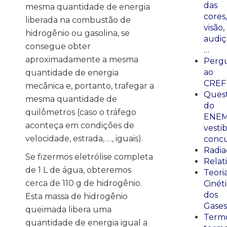
das
mesma quantidade de energia
cores,
liberada na combustão de
visão,
hidrogênio ou gasolina, se
audiç
consegue obter
…
aproximadamente a mesma
Perg
ao
quantidade de energia
CREF
mecânica e, portanto, trafegar a
Ques
mesma quantidade de
do
quilômetros (caso o tráfego
ENEM
aconteça em condições de
vestib
velocidade, estrada, …, iguais).
concu
Radia
Se fizermos eletrólise completa
Relat
de 1 L de água, obteremos
Teori
cerca de 110 g de hidrogênio.
Cinét
dos
Esta massa de hidrogênio
Gases
queimada libera uma
Termo
quantidade de energia igual a