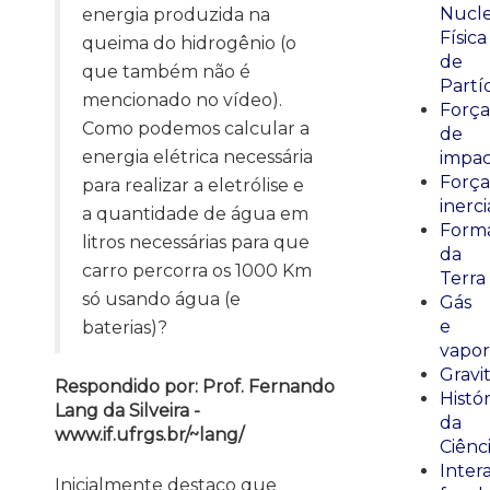
Nucle
energia produzida na
Física
queima do hidrogênio (o
de
que também não é
Partí
mencionado no vídeo).
Força
Como podemos calcular a
de
energia elétrica necessária
impa
Força
para realizar a eletrólise e
inerci
a quantidade de água em
Form
litros necessárias para que
da
carro percorra os 1000 Km
Terra
só usando água (e
Gás
e
baterias)?
vapor
Gravi
Respondido por: Prof. Fernando
Histór
Lang da Silveira -
da
www.if.ufrgs.br/~lang/
Ciênc
Inter
Inicialmente destaco que