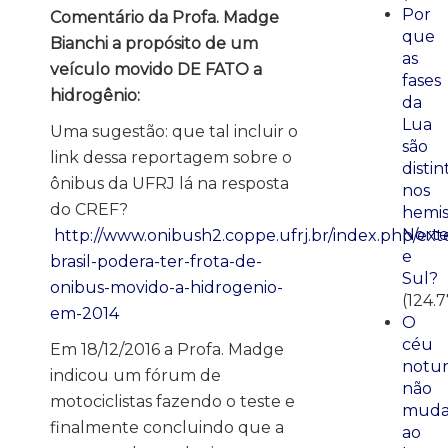
Por
Comentário da Profa. Madge
que
Bianchi a propósito de um
as
veículo movido DE FATO a
fases
hidrogênio:
da
Lua
Uma sugestão: que tal incluir o
são
link dessa reportagem sobre o
distin
ônibus da UFRJ lá na resposta
nos
do CREF?
hemis
Nort
http://www.onibush2.coppe.ufrj.br/index.php/exte
e
brasil-podera-ter-frota-de-
Sul?
onibus-movido-a-hidrogenio-
(124.
em-2014
O
céu
Em 18/12/2016 a Profa. Madge
notu
indicou um fórum de
não
motociclistas fazendo o teste e
mud
finalmente concluindo que a
ao