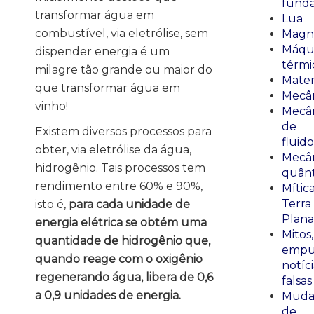
fund
transformar água em
Lua
combustível, via eletrólise, sem
Magn
Máqu
dispender energia é um
térmi
milagre tão grande ou maior do
Mate
que transformar água em
Mecâ
vinho!
Mecâ
de
Existem diversos processos para
fluido
obter, via eletrólise da água,
Mecâ
hidrogênio. Tais processos tem
quânt
rendimento entre 60% e 90%,
Mític
Terra
isto é,
para cada unidade de
Plana
energia elétrica se obtém uma
Mitos,
quantidade de hidrogênio que,
empu
quando reage com o oxigênio
notíci
regenerando água, libera de 0,6
falsas
a 0,9 unidades de energia.
Muda
de