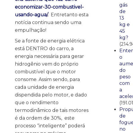
gás
economizar-30-combustivel-
de
usando-agua/
.
Entretanto esta
13
notícia continua sendo uma
kg e
empulhação!
45
kg?
Se a fonte de energia elétrica
(214.9
está DENTRO do carro, a
Ente
energia necessária para gerar
o
aume
hidrogênio vem do próprio
do
combustível que o motor
peso
consome. Assim sendo, para
com
cada unidade de energia
a
dispendida pelo motor, e dado
acele
que o rendimento
(191.0
Propu
termodinâmico de tais motores
de
é da ordem de 30%, este
fogue
processo “inteligente” poderá
no