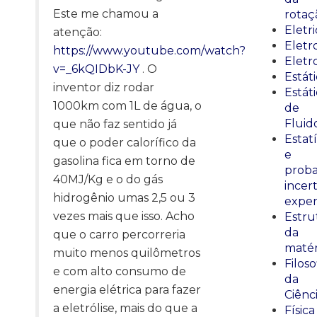
Este me chamou a
rotaç
Eletr
atenção:
Elet
https://www.youtube.com/watch?
Eletr
v=_6kQIDbK-JY
. O
Estát
inventor diz rodar
Estát
1000km com 1L de água, o
de
Fluid
que não faz sentido já
Estatí
que o poder calorífico da
e
gasolina fica em torno de
proba
40MJ/Kg e o do gás
incer
hidrogênio umas 2,5 ou 3
exper
vezes mais que isso. Acho
Estru
da
que o carro percorreria
matér
muito menos quilômetros
Filoso
e com alto consumo de
da
energia elétrica para fazer
Ciênc
a eletrólise, mais do que a
Física