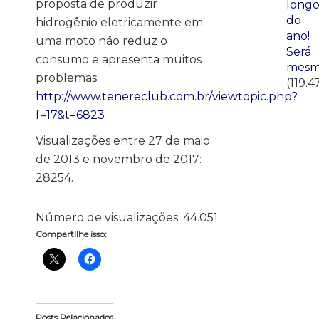
proposta de produzir
long
do
hidrogênio eletricamente em
ano!
uma moto não reduz o
Será
consumo e apresenta muitos
mesm
problemas:
(119.4
http://www.tenereclub.com.br/viewtopic.php?
f=17&t=6823
Visualizações entre 27 de maio
de 2013 e novembro de 2017:
28254.
Número de visualizações:
44.051
Compartilhe isso:
Posts Relacionados