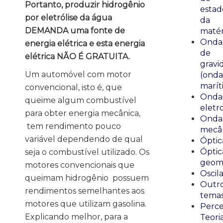
Portanto, produzir hidrogênio
estad
por eletrólise da água
da
DEMANDA uma fonte de
matér
Onda
energia elétrica e esta energia
de
elétrica NÃO É GRATUITA.
gravi
Um automóvel com motor
(onda
marít
convencional, isto é, que
Onda
queime algum combustível
eletr
para obter energia mecânica,
Onda
tem rendimento pouco
mecân
variável dependendo de qual
Óptic
Óptic
seja o combustível utilizado. Os
geomé
motores convencionais que
Oscil
queimam hidrogênio possuem
Outr
rendimentos semelhantes aos
tema
motores que utilizam gasolina.
Perce
Explicando melhor, para a
Teori