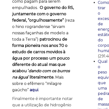
como pagam para serem
Com
empulhados.
O governo do RS,
tirar
o
juntamente com o governo
exces
federal, “orgulhosamente”
(reza
de
o hino rograndense “sirvam
energ
nossas façanhas de modelo a
estáti
toda a Terra”)
patrocinou de
do
corp
forma pioneira nos anos 70 o
huma
estudo de carros movidos à
(291.
água por processo um pouco
Qual
diferente do atual mas que
o
acabou ‘
dando com os burros
peso
na água
‘ literalmente.
Mais
equiv
que
sobre o efêmero “milagre
uma
gaúcho”
aqui
.
pedr
Finalmente é importante notar
de
mass
que a utilização de hidrogênio