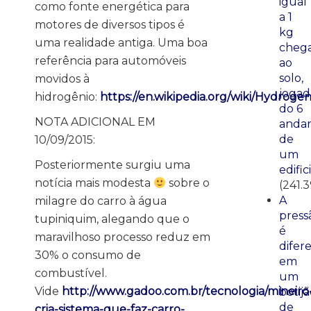
igual
como fonte energética para
a 1
motores de diversos tipos é
kg
uma realidade antiga. Uma boa
cheg
referência para automóveis
ao
solo,
movidos à
jogad
hidrogênio:
https://en.wikipedia.org/wiki/Hydroge
do 6
NOTA ADICIONAL EM
anda
de
10/09/2015:
um
Posteriormente surgiu uma
edific
notícia mais modesta
sobre o
(241.
A
milagre do carro à água
press
tupiniquim, alegando que o
é
maravilhoso processo reduz em
difer
30% o consumo de
em
combustível.
um
Vide
http://www.gadoo.com.br/tecnologia/mineiro
botij
de
cria-sistema-que-faz-carro-