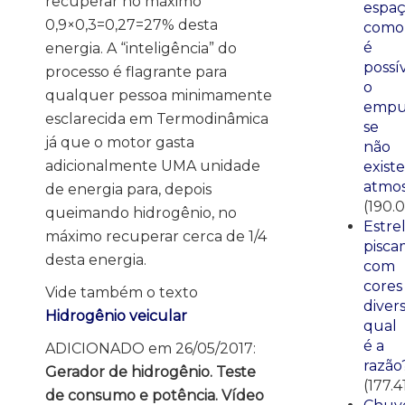
recuperar no máximo
espaç
0,9×0,3=0,27=27% desta
como
é
energia. A “inteligência” do
possí
processo é flagrante para
o
qualquer pessoa minimamente
empu
esclarecida em Termodinâmica
se
já que o motor gasta
não
adicionalmente UMA unidade
existe
atmos
de energia para, depois
(190.
queimando hidrogênio, no
Estre
máximo recuperar cerca de 1/4
pisca
desta energia.
com
cores
Vide também o texto
divers
Hidrogênio veicular
qual
é a
ADICIONADO em 26/05/2017:
razão
Gerador de hidrogênio. Teste
(177.4
de consumo e potência. Vídeo