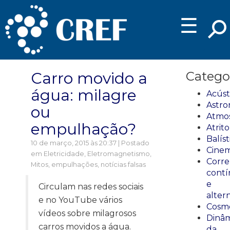
☰
Carro movido a
Catego
água: milagre
Acúst
Astro
ou
Atmos
empulhação?
Atrito
Balíst
10 de março, 2015 às 20:37 | Postado
Cinem
em
Eletricidade
,
Eletromagnetismo
,
Corre
Mitos, empulhações, notícias falsas
cont
e
Circulam nas redes sociais
alter
e no YouTube vários
Cosmo
vídeos sobre milagrosos
Dinâm
carros movidos a água.
da