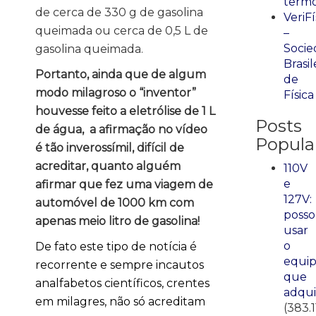
term
de cerca de 330 g de gasolina
VeriFí
queimada ou cerca de 0,5 L de
–
Socie
gasolina queimada.
Brasil
Portanto, ainda que de algum
de
modo milagroso o “inventor”
Física
houvesse feito a eletrólise de 1 L
Posts
de água, a afirmação no vídeo
Popula
é tão inverossímil, difícil de
acreditar, quanto alguém
110V
e
afirmar que fez uma viagem de
127V:
automóvel de 1000 km com
posso
apenas meio litro de gasolina!
usar
o
De fato este tipo de notícia é
equi
recorrente e sempre incautos
que
analfabetos científicos, crentes
adqui
em milagres, não só acreditam
(383.1