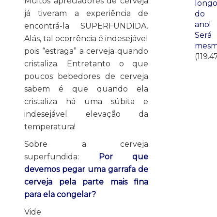
Muitos apreciadores de cerveja
long
já tiveram a experiência de
do
ano!
encontrá-la SUPERFUNDIDA.
Será
Alás, tal ocorrência é indesejável
mesm
pois “estraga” a cerveja quando
(119.4
cristaliza. Entretanto o que
poucos bebedores de cerveja
sabem é que quando ela
cristaliza há uma súbita e
indesejável elevação da
temperatura!
Sobre a cerveja
superfundida:
Por que
devemos pegar uma garrafa de
cerveja pela parte mais fina
para ela congelar?
Vide