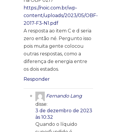
na OBF 0217
https://noic.com.br/wp-
content/uploads/2023/05/OBF-
2017-F3-N1.pdf
A resposta ao item C e d seria
zero então né. Pergunto isso
pois muita gente colocou
outras respostas, como a
diferença de energia entre
os dois estados.
Responder
Fernando Lang
disse:
3 de dezembro de 2023
às 10:32
Quando o líquido
superfundido é