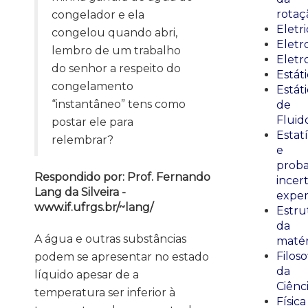
rotaç
congelador e ela
Eletr
congelou quando abri,
Elet
lembro de um trabalho
Eletr
do senhor a respeito do
Estát
congelamento
Estát
“instantâneo” tens como
de
Fluid
postar ele para
Estatí
relembrar?
e
proba
Respondido por: Prof. Fernando
incer
Lang da Silveira -
exper
www.if.ufrgs.br/~lang/
Estru
da
A água e outras substâncias
matér
Filoso
podem se apresentar no estado
da
líquido apesar de a
Ciênc
temperatura ser inferior à
Física