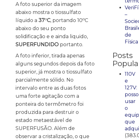
term
A foto superior da imagem
VeriFí
abaixo mostra o tiossulfato
–
o
o
líquido a
37
C
, portando 10
C
Socie
Brasil
abaixo do seu ponto
de
solidificação e e ainda liquido,
Física
SUPERFUNDIDO
portanto.
Posts
A foto inferior, tirada apenas
Popula
alguns segundos depois da foto
superior, já mostra o tiossulfato
110V
parcialmente sólido. No
e
127V:
intervalo entre as duas fotos
posso
uma forte agitação com a
usar
ponteira do termômetro foi
o
produzida para destruir o
equi
estado metaestável de
que
SUPERFUSÃO. Além de
adqui
(383.
observar a cristalização, o que