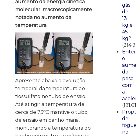
aumento da energia cinética
gás
molecular, macroscopicamente
de
notada no aumento da
13
kg e
temperatura.
45
kg?
(214.
Ente
o
aume
do
peso
Apresento abaixo a evolução
com
temporal da temperatura do
a
tiossulfato no tubo de ensaio.
acele
Até atingir a temperatura de
(191.0
o
Propu
cerca de 73
C mantive o tubo
de
de ensaio em banho maria,
fogue
monitorando a temperatura do
no
banho com outro termômetro,