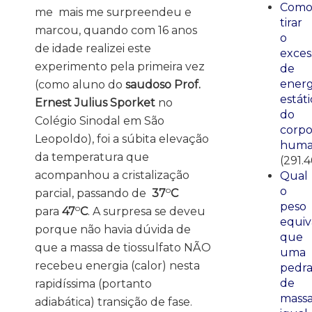
Com
me mais me surpreendeu e
tirar
marcou, quando com 16 anos
o
de idade realizei este
exces
experimento pela primeira vez
de
energ
(como aluno do
saudoso Prof.
estáti
Ernest Julius Sporket
no
do
Colégio Sinodal em São
corp
Leopoldo), foi a súbita elevação
huma
da temperatura que
(291.4
acompanhou a cristalização
Qual
o
o
parcial, passando de
37
C
peso
o
para
47
C
. A surpresa se deveu
equiv
porque não havia dúvida de
que
que a massa de tiossulfato NÃO
uma
recebeu energia (calor) nesta
pedr
de
rapidíssima (portanto
mass
adiabática) transição de fase.