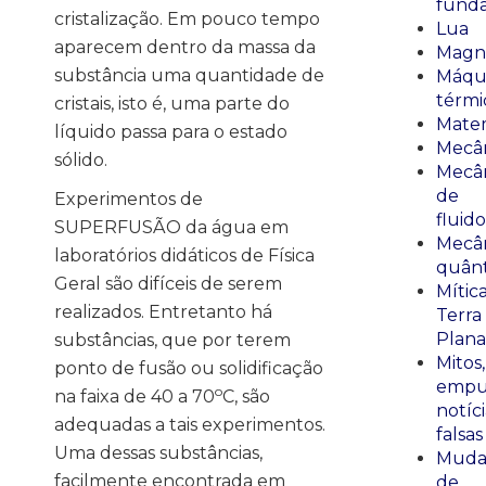
fund
cristalização. Em pouco tempo
Lua
aparecem dentro da massa da
Magn
substância uma quantidade de
Máqu
térmi
cristais, isto é, uma parte do
Mate
líquido passa para o estado
Mecâ
sólido.
Mecâ
de
Experimentos de
fluido
SUPERFUSÃO da água em
Mecâ
laboratórios didáticos de Física
quânt
Geral são difíceis de serem
Mític
realizados. Entretanto há
Terra
Plana
substâncias, que por terem
Mitos,
ponto de fusão ou solidificação
empu
o
na faixa de 40 a 70
C, são
notíci
adequadas a tais experimentos.
falsas
Uma dessas substâncias,
Muda
facilmente encontrada em
de