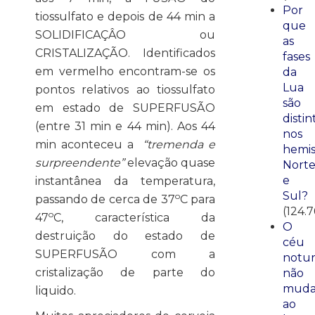
Por
tiossulfato e depois de 44 min a
que
SOLIDIFICAÇÂO ou
as
CRISTALIZAÇÃO. Identificados
fases
em vermelho encontram-se os
da
Lua
pontos relativos ao tiossulfato
são
em estado de SUPERFUSÃO
distin
(entre 31 min e 44 min). Aos 44
nos
min aconteceu a
“tremenda e
hemis
surpreendente”
elevação quase
Nort
e
instantânea da temperatura,
Sul?
o
passando de cerca de 37
C para
(124.7
o
47
C, característica da
O
destruição do estado de
céu
SUPERFUSÃO com a
notu
cristalização de parte do
não
mud
liquido.
ao