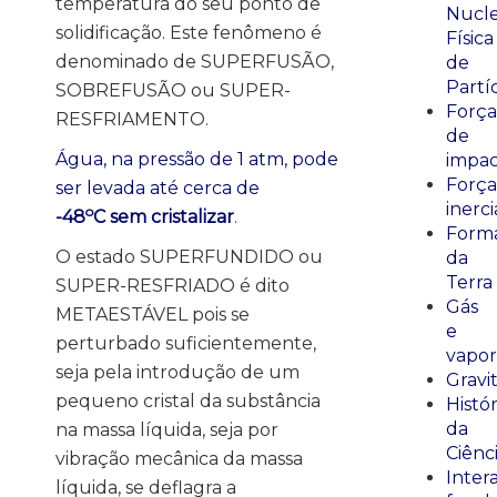
temperatura do seu ponto de
Nucle
solidificação. Este fenômeno é
Física
denominado de SUPERFUSÃO,
de
Partí
SOBREFUSÃO ou SUPER-
Força
RESFRIAMENTO.
de
Água, na pressão de 1 atm, pode
impa
Força
ser levada até cerca de
inerci
o
-48
C sem cristalizar
.
Form
O estado SUPERFUNDIDO ou
da
Terra
SUPER-RESFRIADO é dito
Gás
METAESTÁVEL pois se
e
perturbado suficientemente,
vapor
seja pela introdução de um
Gravi
pequeno cristal da substância
Histór
da
na massa líquida, seja por
Ciênc
vibração mecânica da massa
Inter
líquida, se deflagra a