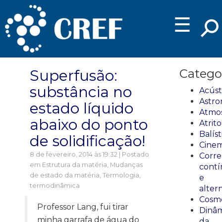
☰
Superfusão:
Catego
substância no
Acúst
Astro
estado líquido
Atmos
abaixo do ponto
Atrito
Balíst
de solidificação!
Cinem
8 de fevereiro, 2014 às 19:32 | Postado
Corre
em
Estrutura da matéria
,
Mudanças
cont
de estado da matéria
,
Termologia,
e
termodinâmica
alter
Cosmo
Professor Lang, fui tirar
Dinâm
minha garrafa de água do
da