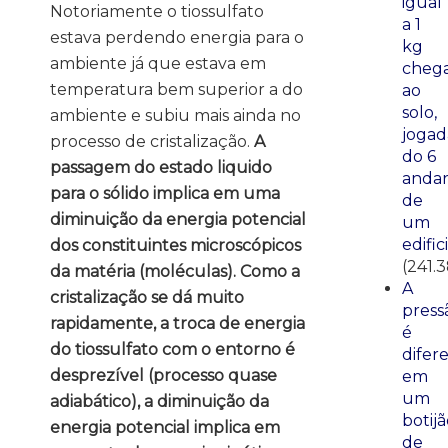
igual
Notoriamente o tiossulfato
a 1
estava perdendo energia para o
kg
ambiente já que estava em
cheg
temperatura bem superior a do
ao
solo,
ambiente e subiu mais ainda no
jogad
processo de cristalização.
A
do 6
passagem do estado liquido
anda
para o sólido implica em uma
de
diminuição da energia potencial
um
edific
dos constituintes microscópicos
(241.
da matéria (moléculas). Como a
A
cristalização se dá muito
press
rapidamente, a troca de energia
é
do tiossulfato com o entorno é
difer
desprezível (processo quase
em
um
adiabático), a diminuição da
botij
energia potencial implica em
de