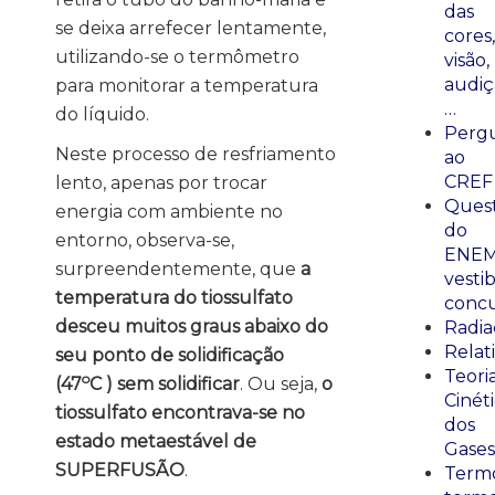
das
se deixa arrefecer lentamente,
cores,
utilizando-se o termômetro
visão,
audiç
para monitorar a temperatura
…
do líquido.
Perg
Neste processo de resfriamento
ao
CREF
lento, apenas por trocar
Ques
energia com ambiente no
do
entorno, observa-se,
ENEM
surpreendentemente, que
a
vestib
temperatura do tiossulfato
concu
desceu muitos graus abaixo do
Radia
Relat
seu ponto de solidificação
Teori
o
(47
C ) sem solidificar
. Ou seja,
o
Cinét
tiossulfato encontrava-se no
dos
estado metaestável de
Gases
SUPERFUSÃO
.
Termo