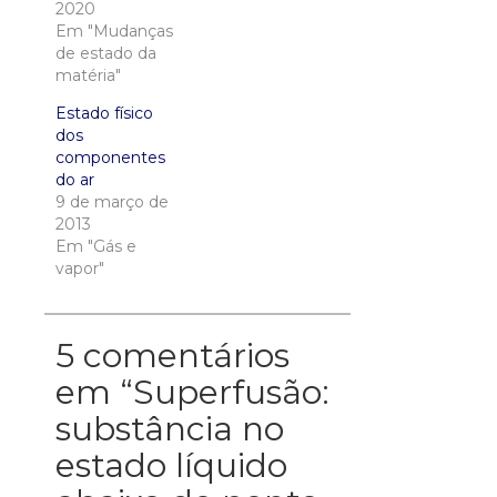
2020
Em "Mudanças
de estado da
matéria"
Estado físico
dos
componentes
do ar
9 de março de
2013
Em "Gás e
vapor"
5 comentários
em “
Superfusão:
substância no
estado líquido