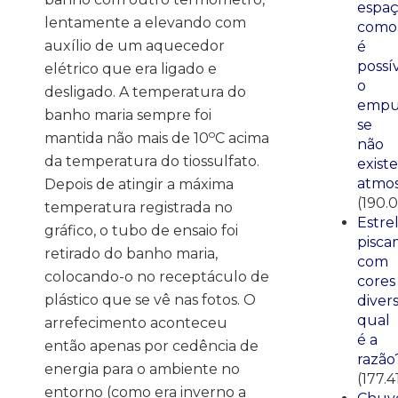
espaç
lentamente a elevando com
como
auxílio de um aquecedor
é
possí
elétrico que era ligado e
o
desligado. A temperatura do
empu
banho maria sempre foi
se
o
mantida não mais de 10
C acima
não
da temperatura do tiossulfato.
existe
atmos
Depois de atingir a máxima
(190.0
temperatura registrada no
Estre
gráfico, o tubo de ensaio foi
pisca
retirado do banho maria,
com
colocando-o no receptáculo de
cores
plástico que se vê nas fotos. O
divers
qual
arrefecimento aconteceu
é a
então apenas por cedência de
razão
energia para o ambiente no
(177.4
entorno (como era inverno a