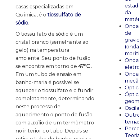
estad
casas especializadas em
da
Química, é o
tiossulfato de
matér
sódio
.
Onda
de
O tiossulfato de sódio é um
gravi
cristal branco (semelhante ao
(onda
gelo) na temperatura
marít
ambiente. Seu ponto de fusão
Onda
o
se encontra em torno de
47
C
.
eletr
Onda
Em um tubo de ensaio em
mecân
banho-maria é possível se
Óptic
aquecer o tiossulfato e o fundir
Óptic
completamente, determinando
geomé
neste processo de
Oscil
aquecimento o ponto de fusão
Outr
tema
com auxílio de um termômetro
Perce
no interior do tubo. Depois se
Teori
retira o tubo do banho-maria e