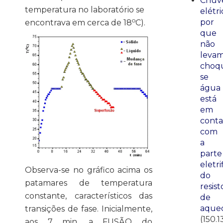
Chuve
temperatura no laboratório se
elétri
o
por
encontrava em cerca de 18
C).
que
não
leva
choq
se
água
está
em
conta
com
a
parte
eletri
Observa-se no gráfico acima os
do
patamares de temperatura
resist
constante, característicos das
de
aque
transições de fase. Inicialmente,
(150.1
aos 7 min, a FUSÃO do