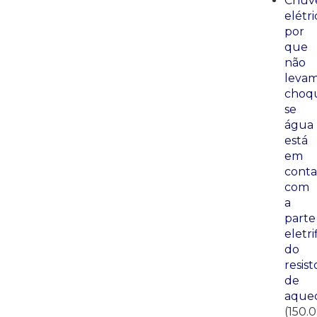
Chuve
elétri
por
que
não
leva
choq
se
água
está
em
conta
com
a
parte
eletri
do
resist
de
aque
(150.