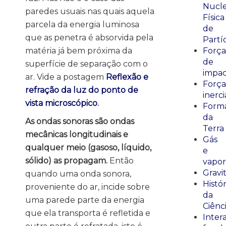
Nucle
paredes usuais nas quais aquela
Física
parcela da energia luminosa
de
que as penetra é absorvida pela
Partí
matéria já bem próxima da
Força
de
superfície de separação com o
impa
ar. Vide a postagem
Reflexão e
Força
refração da luz do ponto de
inerci
vista microscópico
.
Form
da
As ondas sonoras são ondas
Terra
mecânicas longitudinais e
Gás
qualquer meio (gasoso, líquido,
e
sólido) as propagam.
Então
vapor
Gravi
quando uma onda sonora,
Histór
proveniente do ar, incide sobre
da
uma parede parte da energia
Ciênc
que ela transporta é refletida e
Inter