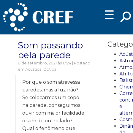
☰
Som passando
Catego
pela parede
Acúst
Astro
8 de setembro, 2021 às 17:24 | Postado
Atmos
em
Acústica
,
Óptica
Atrito
Balíst
Por que o som atravessa
Cinem
paredes, mas a luz não?
Corre
Se colocarmos um copo
cont
na parede, conseguimos
e
ouvir com maior facilidade
alter
Cosmo
o som do outro lado?
Dinâm
Qual o fenômeno que
da