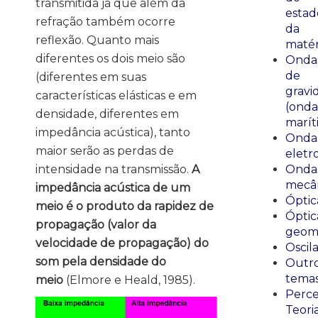
transmitida já que além da
estad
refração também ocorre
da
reflexão. Quanto mais
matér
diferentes os dois meio são
Onda
de
(diferentes em suas
gravi
características elásticas e em
(onda
densidade, diferentes em
marít
impedância acústica), tanto
Onda
maior serão as perdas de
eletr
intensidade na transmissão.
A
Onda
mecân
impedância acústica de um
Óptic
meio é o produto da rapidez de
Óptic
propagação (valor da
geomé
velocidade de propagação) do
Oscil
som pela densidade do
Outr
tema
meio
(Elmore e Heald, 1985).
Perce
Teori