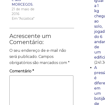
igual
MORCEGOS.
a 1
21 de maio de
kg
2016
cheg
Em "Acústica"
ao
solo,
jogad
Acrescente um
do 6
Comentário:
anda
de
O seu endereço de e-mail não
um
será publicado.
Campos
edific
(241.3
obrigatórios são marcados com
*
A
Comentário
*
press
é
difer
em
um
botij
de