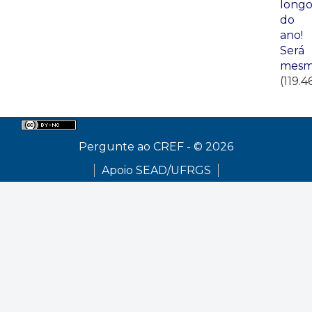
long
do
ano!
Será
mesm
(119.4
Pergunte ao CREF - © 2026
Apoio SEAD/UFRGS