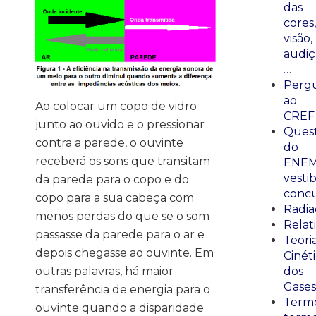
das
cores,
visão,
audiç
…
Perg
ao
Ao colocar um copo de vidro
CREF
junto ao ouvido e o pressionar
Ques
contra a parede, o ouvinte
do
receberá os sons que transitam
ENEM
vestib
da parede para o copo e do
concu
copo para a sua cabeça com
Radia
menos perdas do que se o som
Relat
passasse da parede para o ar e
Teori
depois chegasse ao ouvinte. Em
Cinét
dos
outras palavras, há maior
Gases
transferência de energia para o
Termo
ouvinte quando a disparidade