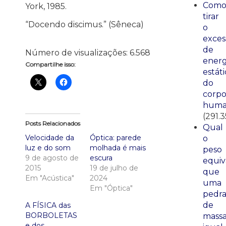
Com
York, 1985.
tirar
“Docendo discimus.” (Sêneca)
o
exces
de
Número de visualizações:
6.568
energ
Compartilhe isso:
estáti
do
corp
huma
(291.3
Posts Relacionados
Qual
Velocidade da
Óptica: parede
o
luz e do som
molhada é mais
peso
9 de agosto de
escura
equiv
2015
19 de julho de
que
Em "Acústica"
2024
uma
Em "Óptica"
pedr
de
A FÍSICA das
BORBOLETAS
mass
e dos