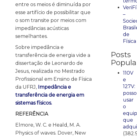
term
entre os meios é diminuída por
VeriFí
esse artifício de possibilitar que
–
o som transite por meios com
Socie
Brasil
impedâncias acústicas
de
semelhantes.
Física
Sobre impedância e
Posts
transferência de energia vide a
Popula
dissertação de Leonardo de
Jesus, realizada no Mestrado
110V
Profissional em Ensino de Física
e
127V:
da UFRJ,
Impedância e
posso
transferência de energia em
usar
sistemas físicos.
o
equi
REFERÊNCIA
que
Elmore, W. C. e Heald, M. A.
adqui
Physics of waves. Dover, New
(382.