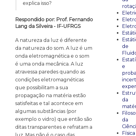
explica isso?
rotaç
Eletr
Respondido por: Prof. Fernando
Elet
Lang da Silveira - IF-UFRGS
Eletr
Estát
Estát
A natureza da luz é diferente
de
da natureza do som. A luz é um
Fluid
onda eletromagnética e o som
Estatí
é uma onda mecânica. A luz
e
atravessa paredes quando as
proba
condições eletromagnéticas
incer
exper
que possibilitam a sua
Estru
propagação na matéria estão
da
satisfeitas e tal acontece em
matér
algumas substâncias (por
Filoso
exemplo o vidro) que então são
da
Ciênc
ditas transparentes e refratam a
Física
luz. Mas não é o caso das