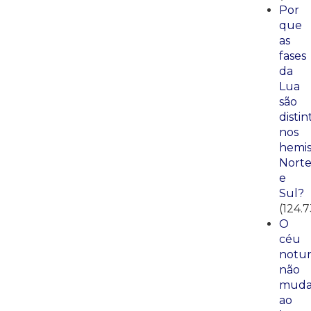
Por
que
as
fases
da
Lua
são
distin
nos
hemis
Nort
e
Sul?
(124.
O
céu
notu
não
mud
ao