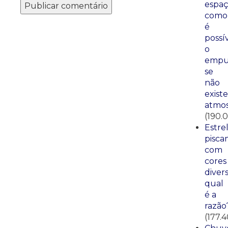
espaç
como
é
possí
o
empu
se
não
existe
atmos
(190.
Estre
pisca
com
cores
divers
qual
é a
razão
(177.