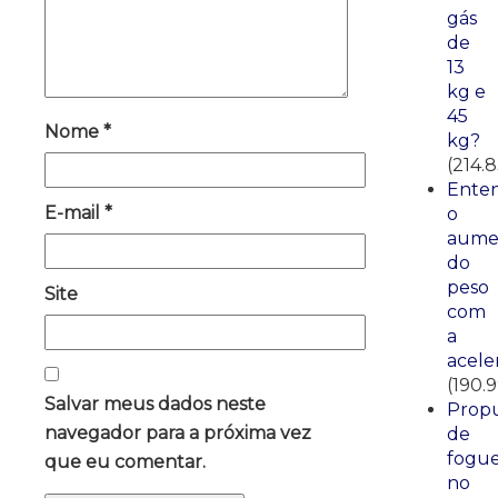
gás
de
13
kg e
45
Nome
*
kg?
(214.
Ente
E-mail
*
o
aume
do
peso
Site
com
a
acele
(190.
Salvar meus dados neste
Propu
navegador para a próxima vez
de
fogue
que eu comentar.
no