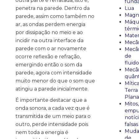
outra parte é refratada, isto é,
fund
penetra na parede. Dentro da
Lua
Magn
parede, assim como também no
Máqu
ar, as ondas perdem energia
térmi
por dissipação no meio e ao
Mate
incidir na outra interface da
Mecâ
parede com o ar novamente
Mecâ
de
ocorre reflexão e refração,
fluido
emergindo então o som da
Mecâ
parede, agora com intensidade
quânt
muito menor do que o som que
Mític
atingiu a parede inicialmente.
Terra
Plana
É importante destacar que a
Mitos,
onda sonora, a cada vez que é
empu
transmitida de um meio para o
notíci
outro, perde intensidade pois
falsas
Muda
nem toda a energia é
de