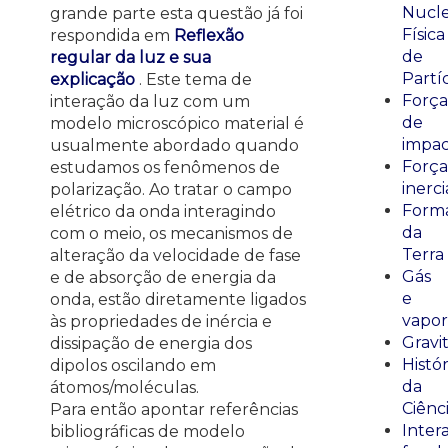
Nucle
grande parte esta questão já foi
Física
respondida em
Reflexão
de
regular da luz e sua
Partí
explicação
. Este tema de
Força
interação da luz com um
de
modelo microscópico material é
impa
usualmente abordado quando
Força
estudamos os fenômenos de
inerci
polarização. Ao tratar o campo
Form
elétrico da onda interagindo
da
com o meio, os mecanismos de
Terra
alteração da velocidade de fase
Gás
e de absorção de energia da
e
onda, estão diretamente ligados
vapor
às propriedades de inércia e
Gravi
dissipação de energia dos
Histór
dipolos oscilando em
da
átomos/moléculas.
Ciênc
Para então apontar referências
Inter
bibliográficas de modelo