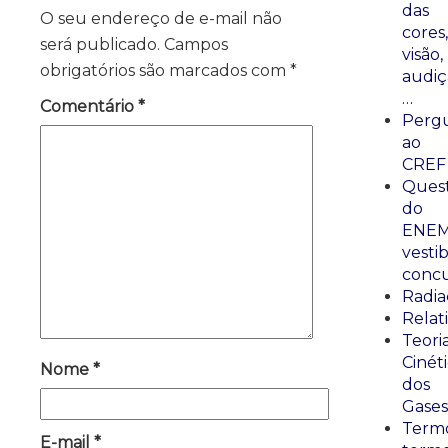
das
O seu endereço de e-mail não
cores,
será publicado.
Campos
visão,
obrigatórios são marcados com
*
audiç
…
Comentário
*
Perg
ao
CREF
Ques
do
ENEM
vestib
concu
Radia
Relat
Teori
Cinét
Nome
*
dos
Gases
Termo
E-mail
*