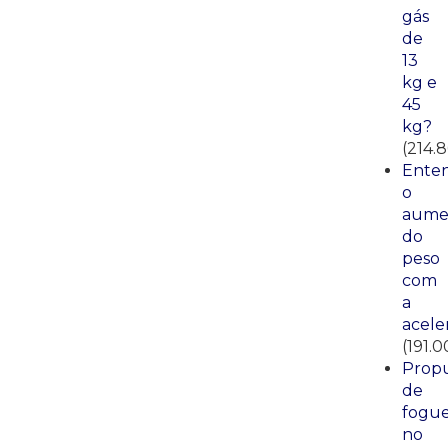
gás
de
13
kg e
45
kg?
(214.
Ente
o
aume
do
peso
com
a
acele
(191.0
Propu
de
fogue
no