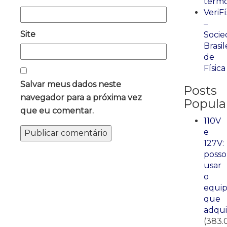
term
VeriFí
–
Site
Socie
Brasil
de
Física
Salvar meus dados neste
Posts
navegador para a próxima vez
Popula
que eu comentar.
110V
e
127V:
posso
usar
o
equi
que
adqui
(383.