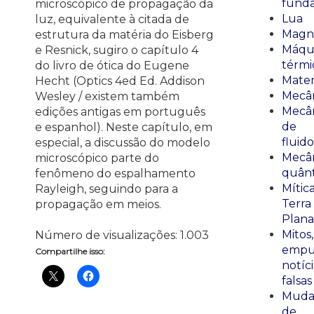
fund
microscópico de propagação da
Lua
luz, equivalente à citada de
Magn
estrutura da matéria do Eisberg
Máqu
e Resnick, sugiro o capítulo 4
térmi
do livro de ótica do Eugene
Mate
Hecht (Optics 4ed Ed. Addison
Mecâ
Wesley / existem também
Mecâ
edições antigas em português
de
e espanhol). Neste capítulo, em
fluido
especial, a discussão do modelo
Mecâ
microscópico parte do
quânt
fenômeno do espalhamento
Mític
Rayleigh, seguindo para a
Terra
propagação em meios.
Plana
Mitos,
Número de visualizações:
1.003
empu
Compartilhe isso:
notíci
falsas
Muda
de