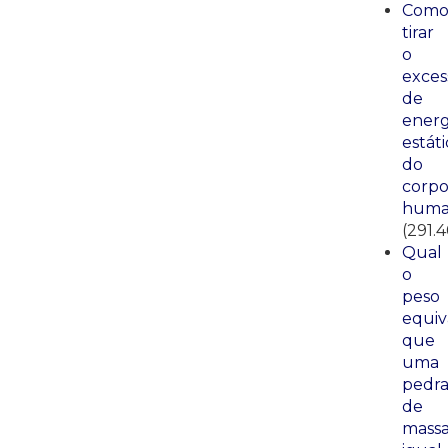
Com
tirar
o
exces
de
energ
estáti
do
corp
huma
(291.
Qual
o
peso
equiv
que
uma
pedr
de
mass