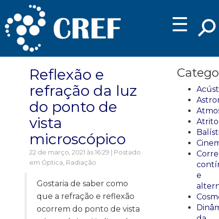
☰
Reflexão e
Catego
refração da luz
Acúst
Astro
do ponto de
Atmos
vista
Atrito
Balíst
microscópico
Cinem
22 de março, 2021 às 16:29 | Postado
Corre
em
Óptica
,
Radiação
cont
e
Gostaria de saber como
alter
que a refração e reflexão
Cosmo
Dinâm
ocorrem do ponto de vista
da