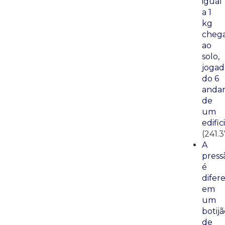
igual
a 1
kg
cheg
ao
solo,
jogad
do 6
anda
de
um
edific
(241.
A
press
é
difer
em
um
botij
de