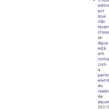
Chuve
elétri
por
que
não
leva
choq
se
água
está
em
conta
com
a
parte
eletri
do
resist
de
aque
(150.1