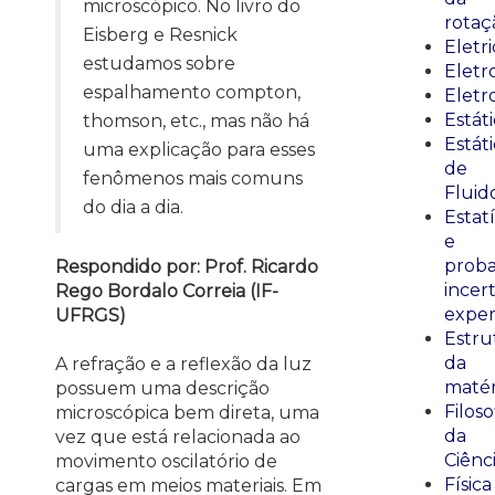
microscópico. No livro do
rotaç
Eisberg e Resnick
Eletr
estudamos sobre
Elet
espalhamento compton,
Eletr
Estát
thomson, etc., mas não há
Estát
uma explicação para esses
de
fenômenos mais comuns
Fluid
do dia a dia.
Estatí
e
proba
Respondido por: Prof. Ricardo
incer
Rego Bordalo Correia (IF-
exper
UFRGS)
Estru
da
A refração e a reflexão da luz
matér
possuem uma descrição
Filoso
microscópica bem direta, uma
da
vez que está relacionada ao
Ciênc
movimento oscilatório de
Física
cargas em meios materiais. Em