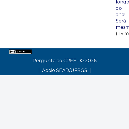
long
do
ano!
Será
mesm
(119.4
Pergunte ao CREF - © 2026
Apoio SEAD/UFRGS