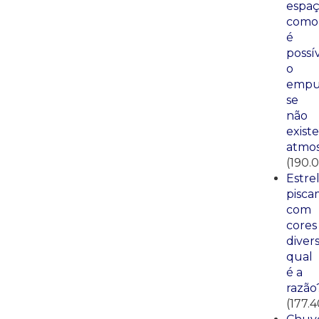
espaç
como
é
possí
o
empu
se
não
existe
atmos
(190.
Estre
pisca
com
cores
divers
qual
é a
razão
(177.