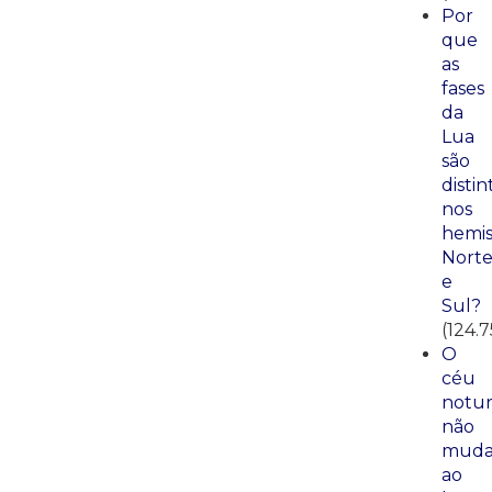
Por
que
as
fases
da
Lua
são
distin
nos
hemis
Nort
e
Sul?
(124.
O
céu
notu
não
mud
ao