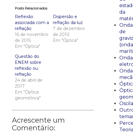
estad
Posts Relacionados
da
Reflexão
Dispersão e
matér
associada com a
refração da luz
Onda
refração
7 de dezembro
de
16 de novembro
de 2010
gravi
de 2015
Em "Óptica"
(onda
Em "Óptica"
marít
Questão do
Onda
ENEM sobre
eletr
reflexão ou
Onda
refração
mecân
24 de abril de
Óptic
2017
Óptic
Em "Óptica
geomé
geométrica"
Oscil
Outr
tema
Acrescente um
Perce
Comentário:
Teori