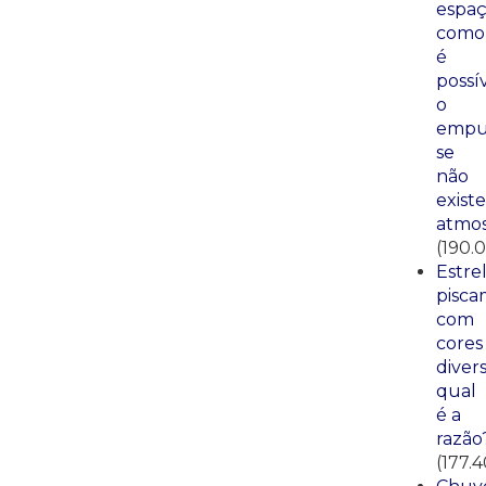
espaç
como
é
possí
o
empu
se
não
existe
atmos
(190.
Estre
pisca
com
cores
divers
qual
é a
razão
(177.