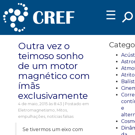
☰
Outra vez o
Catego
teimoso sonho
Acúst
Astro
de um motor
Atmos
magnético com
Atrito
Balíst
ímãs
Cinem
exclusivamente
Corre
cont
4 de maio, 2015 às 8:43 | Postado em
e
Eletromagnetismo
,
Mitos,
alter
empulhações, notícias falsas
Cosmo
Dinâm
Se tivermos um eixo com
da