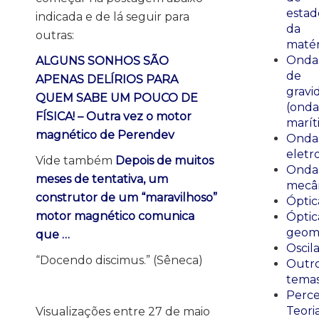
estad
indicada e de lá seguir para
da
outras:
matér
Onda
ALGUNS SONHOS SÃO
de
APENAS DELÍRIOS PARA
gravi
QUEM SABE UM POUCO DE
(onda
FÍSICA! – Outra vez o motor
marít
magnético de Perendev
Onda
eletr
Vide também
Depois de muitos
Onda
meses de tentativa, um
mecân
construtor de um “maravilhoso”
Óptic
motor magnético comunica
Óptic
geomé
que …
Oscil
“Docendo discimus.” (Sêneca)
Outr
tema
Perce
Teori
Visualizações entre 27 de maio