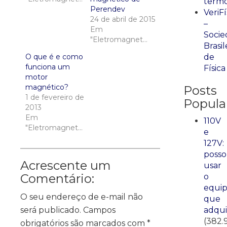
term
Perendev
VeriFí
24 de abril de 2015
–
Em
Socie
"Eletromagnetismo"
Brasil
O que é e como
de
funciona um
Física
motor
magnético?
Posts
1 de fevereiro de
Popula
2013
Em
110V
"Eletromagnetismo"
e
127V:
posso
Acrescente um
usar
Comentário:
o
equi
O seu endereço de e-mail não
que
será publicado.
Campos
adqui
(382.
obrigatórios são marcados com
*