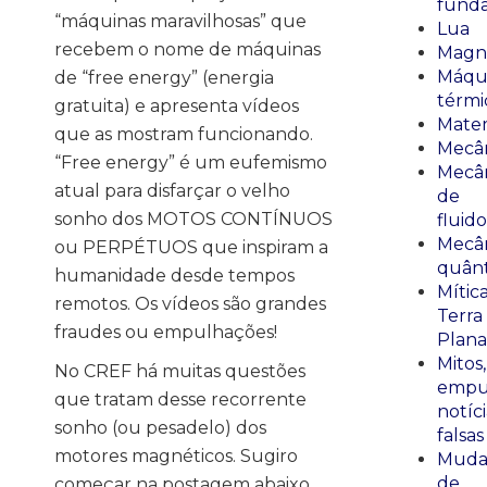
fund
“máquinas maravilhosas” que
Lua
recebem o nome de máquinas
Magn
Máqu
de “free energy” (energia
térmi
gratuita) e apresenta vídeos
Mate
que as mostram funcionando.
Mecâ
“Free energy” é um eufemismo
Mecâ
atual para disfarçar o velho
de
sonho dos MOTOS CONTÍNUOS
fluido
Mecâ
ou PERPÉTUOS que inspiram a
quânt
humanidade desde tempos
Mític
remotos. Os vídeos são grandes
Terra
fraudes ou empulhações!
Plana
Mitos,
No CREF há muitas questões
empu
que tratam desse recorrente
notíci
sonho (ou pesadelo) dos
falsas
motores magnéticos. Sugiro
Muda
de
começar na postagem abaixo