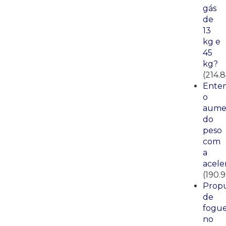
gás
de
13
kg e
45
kg?
(214.
Ente
o
aume
do
peso
com
a
acele
(190.
Propu
de
fogue
no