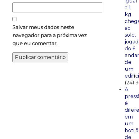
igual
a 1
kg
cheg
Salvar meus dados neste
ao
solo,
navegador para a próxima vez
jogad
que eu comentar.
do 6
anda
de
um
edific
(241.3
A
press
é
difer
em
um
botij
de