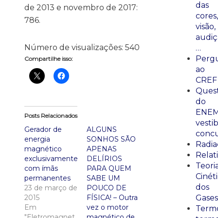
das
de 2013 e novembro de 2017:
cores,
786.
visão,
audiç
Número de visualizações:
540
…
Perg
Compartilhe isso:
ao
CREF
Ques
do
ENEM
Posts Relacionados
vestib
Gerador de
ALGUNS
concu
energia
SONHOS SÃO
Radia
magnético
APENAS
Relat
exclusivamente
DELÍRIOS
Teori
com ímãs
PARA QUEM
Cinét
permanentes
SABE UM
dos
23 de março de
POUCO DE
2015
FÍSICA! – Outra
Gases
Em
vez o motor
Termo
"Eletromagnetismo"
magnético de