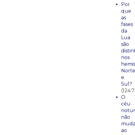
Por
que
as
fases
da
Lua
são
distin
nos
hemis
Nort
e
Sul?
(124.
O
céu
notu
não
mud
ao