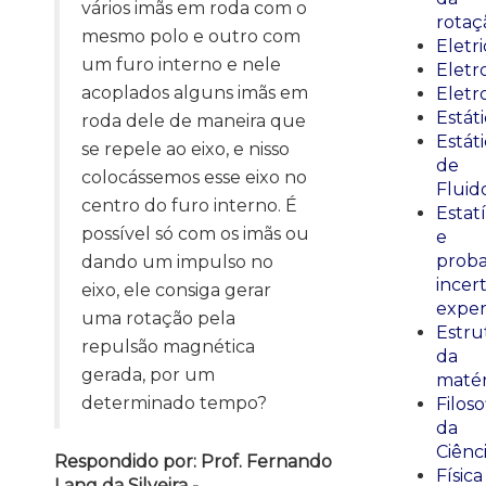
vários imãs em roda com o
rotaç
mesmo polo e outro com
Eletr
um furo interno e nele
Elet
acoplados alguns imãs em
Eletr
Estát
roda dele de maneira que
Estát
se repele ao eixo, e nisso
de
colocássemos esse eixo no
Fluid
centro do furo interno. É
Estatí
possível só com os imãs ou
e
proba
dando um impulso no
incer
eixo, ele consiga gerar
exper
uma rotação pela
Estru
repulsão magnética
da
gerada, por um
matér
determinado tempo?
Filoso
da
Ciênc
Respondido por: Prof. Fernando
Física
Lang da Silveira -