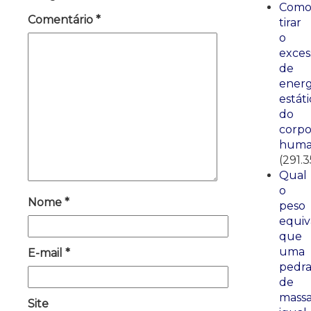
Com
Comentário
*
tirar
o
exces
de
energ
estáti
do
corp
huma
(291.3
Qual
o
Nome
*
peso
equiv
que
uma
E-mail
*
pedr
de
mass
Site