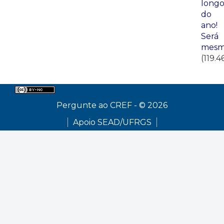
long
do
ano!
Será
mesm
(119.4
Pergunte ao CREF - © 2026
Apoio SEAD/UFRGS