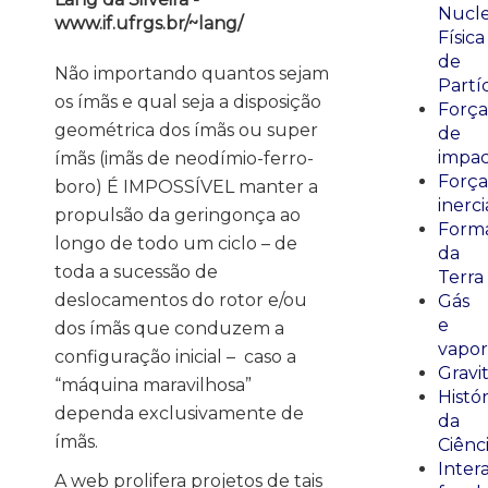
Nucle
www.if.ufrgs.br/~lang/
Física
de
Não importando quantos sejam
Partí
os ímãs e qual seja a disposição
Força
geométrica dos ímãs ou super
de
impa
ímãs (imãs de neodímio-ferro-
Força
boro) É IMPOSSÍVEL manter a
inerci
propulsão da geringonça ao
Form
longo de todo um ciclo – de
da
toda a sucessão de
Terra
deslocamentos do rotor e/ou
Gás
e
dos ímãs que conduzem a
vapor
configuração inicial – caso a
Gravi
“máquina maravilhosa”
Histór
dependa exclusivamente de
da
ímãs.
Ciênc
Inter
A web prolifera projetos de tais