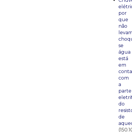
Chuve
elétri
por
que
não
leva
choq
se
água
está
em
conta
com
a
parte
eletri
do
resist
de
aque
(150.1