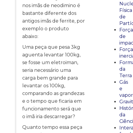
Nucle
nos imãs de neodimino é
Física
bastante diferente dos
de
antigos imãs de ferrite, por
Partí
exemplo o produto
Força
abaixo:
de
impa
Uma peça que pesa 3kg
Força
aguenta levantar 100kg,
inerci
se fosse um eletroiman,
Form
da
seria necessário uma
Terra
carga bem grande para
Gás
levantar os 100kg,
e
comparando as grandezas
vapor
e o tempo que ficaria em
Gravi
Histór
funcionamento será que
da
o imã iria descarregar?
Ciênc
Quanto tempo essa peça
Inter