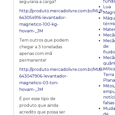
fund
seguraria a carga?
Lua
http://produto.mercadolivre.com.br/MLB-
Magn
643054916-levantador-
Máqu
térmi
magnetico-100-kg-
Mate
hovam-_JM
Mecâ
Tem outros que podem
Mecâ
de
chegar a 3 toneladas
fluido
apenas com imã
Mecâ
permanente!
quânt
Mític
http://produto.mercadolivre.com.br/MLB-
Terra
643047906-levantador-
Plana
magnetico-03-ton-
Mitos,
hovam-_JM
empu
notíci
É por esse tipo de
falsas
produto que ainda
Muda
acredito que possa ser
de