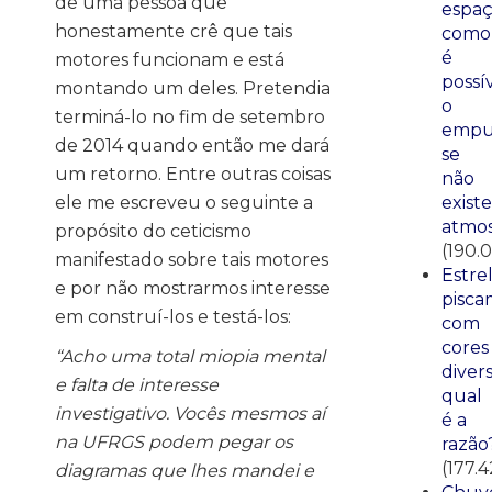
de uma pessoa que
espaç
honestamente crê que tais
como
é
motores funcionam e está
possí
montando um deles. Pretendia
o
terminá-lo no fim de setembro
empu
de 2014 quando então me dará
se
um retorno. Entre outras coisas
não
ele me escreveu o seguinte a
existe
atmos
propósito do ceticismo
(190.
manifestado sobre tais motores
Estre
e por não mostrarmos interesse
pisca
em construí-los e testá-los:
com
cores
“Acho uma total miopia mental
divers
e falta de interesse
qual
investigativo. Vocês mesmos aí
é a
na UFRGS podem pegar os
razão
(177.4
diagramas que lhes mandei e