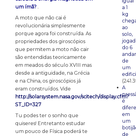
igual
um ímã?
.
a 1
kg
A moto que não cai é
cheg
revolucionária simplesmente
ao
porque agora foi construída. As
solo,
jogad
propriedades dos giroscópios
do 6
que permitem a moto não cair
anda
são entendidas teoricamente
de
em meados do século XVIII mas
um
desde a antiguidade, na Grécia
edific
e na China, os giroscópios já
(241.3
A
eram construídos. Vide
press
http://solarsystem.nasa.gov/scitech/display.cfm?
é
ST_ID=327
difer
em
Tu podes ter o sonho que
um
quiseres! Entretanto estudar
botij
um pouco de Física poderá te
de