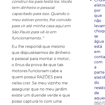
Chuve
construí-los para testá-los. Vocês
elétri
tem dinheiro e pessoal
por
capacitado para isso.
Quando o
que
meu estiver pronto, lhe convido
não
para vir até minha casa aqui em
leva
choq
São Paulo para vê-lo em
se
funcionamento.
“
água
Eu lhe respondi que mesmo
está
em
que dispuséssemos de dinheiro
conta
e pessoal para montar o motor,
com
o ônus da prova de que tais
a
motores funcionam cabe a
parte
quem possui RAZÕES para
eletri
do
neles crer. Se meu vizinho me
resist
assegurar que no meu jardim
de
existe um duende verde e que
aque
posso capturá-lo com uma
(150.1