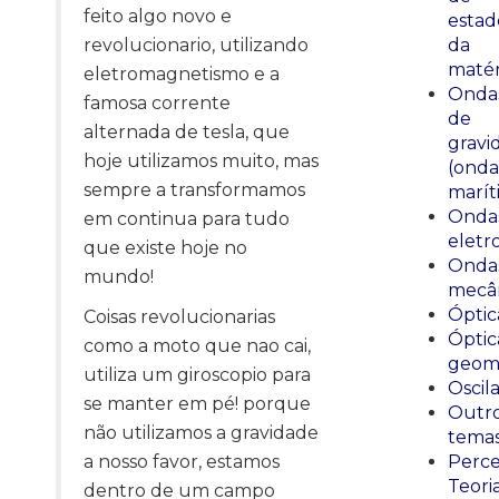
feito algo novo e
estad
revolucionario, utilizando
da
matér
eletromagnetismo e a
Onda
famosa corrente
de
alternada de tesla, que
gravi
hoje utilizamos muito, mas
(onda
sempre a transformamos
marít
Onda
em continua para tudo
eletr
que existe hoje no
Onda
mundo!
mecân
Óptic
Coisas revolucionarias
Óptic
como a moto que nao cai,
geomé
utiliza um giroscopio para
Oscil
se manter em pé! porque
Outr
não utilizamos a gravidade
tema
a nosso favor, estamos
Perce
Teori
dentro de um campo