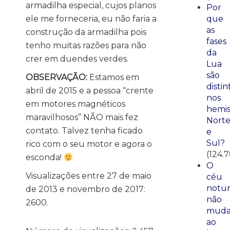
armadilha especial, cujos planos
Por
ele me forneceria, eu não faria a
que
as
construção da armadilha pois
fases
tenho muitas razões para não
da
crer em duendes verdes.
Lua
são
OBSERVAÇÃO:
Estamos em
distin
abril de 2015 e a pessoa “crente
nos
em motores magnéticos
hemis
maravilhosos” NÃO mais fez
Nort
contato. Talvez tenha ficado
e
Sul?
rico com o seu motor e agora o
(124.
esconda!
O
Visualizações entre 27 de maio
céu
notu
de 2013 e novembro de 2017:
não
2600.
mud
ao