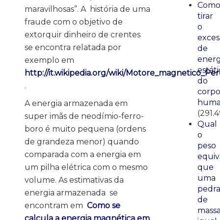
Com
maravilhosas”. A história de uma
tirar
fraude com o objetivo de
o
extorquir dinheiro de crentes
exces
se encontra relatada por
de
energ
exemplo em
estáti
http://it.wikipedia.org/wiki/Motore_magnetico_Pe
do
.
corp
huma
A energia armazenada em
(291.4
super imãs de neodímio-ferro-
Qual
boro é muito pequena (ordens
o
de grandeza menor) quando
peso
comparada com a energia em
equiv
um pilha elétrica com o mesmo
que
uma
volume. As estimativas da
pedr
energia armazenada se
de
encontram em
Como se
mass
calcula a energia magnética em