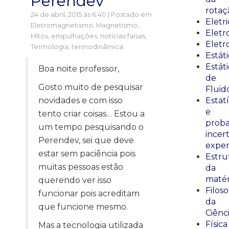
Perendev
rotaç
24 de abril, 2015 às 6:40 | Postado em
Eletr
Eletromagnetismo
,
Magnetismo
,
Elet
Mitos, empulhações, notícias falsas
,
Eletr
Termologia, termodinâmica
Estát
Estát
Boa noite professor,
de
Gosto muito de pesquisar
Fluid
novidades e com isso
Estatí
e
tento criar coisas… Estou a
proba
um tempo pesquisando o
incer
Perendev, sei que deve
exper
estar sem paciência pois
Estru
muitas pessoas estão
da
matér
querendo ver isso
Filoso
funcionar pois acreditam
da
que funcione mesmo.
Ciênc
Física
Mas a tecnologia utilizada