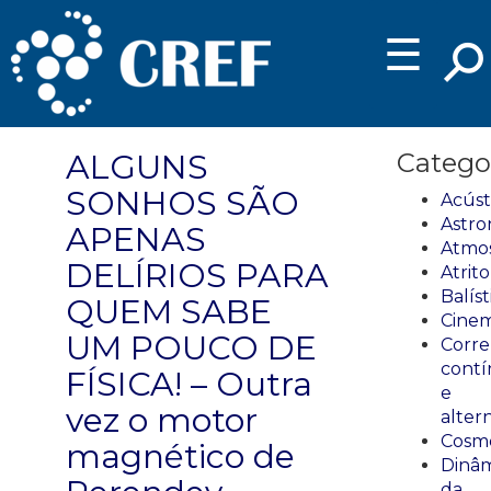
☰
ALGUNS
Catego
SONHOS SÃO
Acúst
Astro
APENAS
Atmos
DELÍRIOS PARA
Atrito
Balíst
QUEM SABE
Cinem
UM POUCO DE
Corre
cont
FÍSICA! – Outra
e
vez o motor
alter
Cosmo
magnético de
Dinâm
da