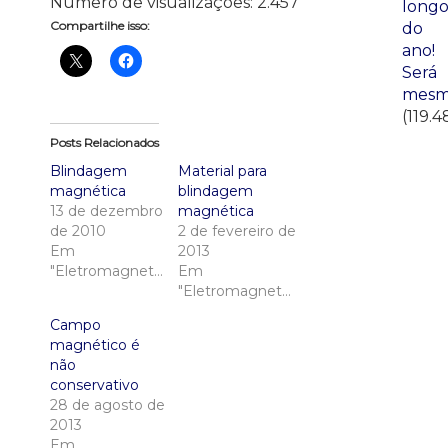
Número de visualizações:
2.457
long
Compartilhe isso:
do
ano!
Será
mesm
(119.4
Posts Relacionados
Blindagem
Material para
magnética
blindagem
13 de dezembro
magnética
de 2010
2 de fevereiro de
Em
2013
"Eletromagnetismo"
Em
"Eletromagnetismo"
Campo
magnético é
não
conservativo
28 de agosto de
2013
Em