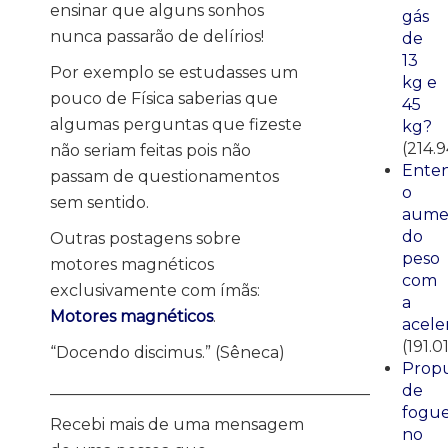
ensinar que alguns sonhos
gás
nunca passarão de delírios!
de
13
Por exemplo se estudasses um
kg e
pouco de Física saberias que
45
algumas perguntas que fizeste
kg?
(214.
não seriam feitas pois não
Ente
passam de questionamentos
o
sem sentido.
aume
do
Outras postagens sobre
peso
motores magnéticos
com
exclusivamente com ímãs:
a
Motores magnéticos
.
acele
(191.0
“Docendo discimus.” (Sêneca)
Propu
________________________________________
de
fogue
Recebi mais de uma mensagem
no