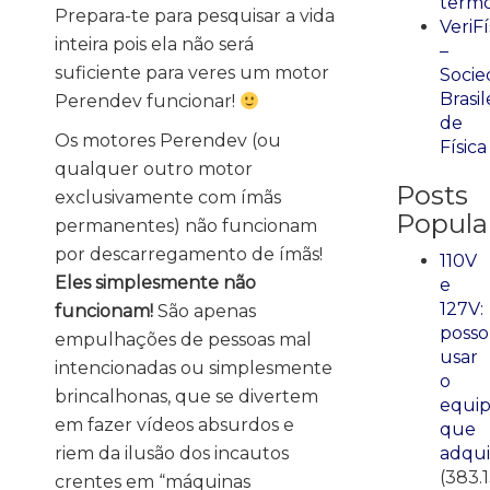
term
Prepara-te para pesquisar a vida
VeriFí
inteira pois ela não será
–
suficiente para veres um motor
Socie
Brasil
Perendev funcionar!
de
Os motores Perendev (ou
Física
qualquer outro motor
Posts
exclusivamente com ímãs
Popula
permanentes) não funcionam
por descarregamento de ímãs!
110V
Eles simplesmente não
e
127V:
funcionam!
São apenas
posso
empulhações de pessoas mal
usar
intencionadas ou simplesmente
o
brincalhonas, que se divertem
equi
em fazer vídeos absurdos e
que
riem da ilusão dos incautos
adqui
(383.1
crentes em “máquinas