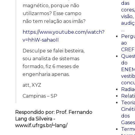
das
magnético, porque não
cores,
utilizarmos? Esse campo
visão,
não tem relação aos imãs?
audiç
…
https://www.youtube.com/watch?
Perg
v=hhW-sahaoII
ao
CREF
Desculpe se falei besteira,
Ques
sou analista de sistemas
do
formado, fiz 6 meses de
ENEM
engenharia apenas.
vestib
concu
att, XYZ
Radia
Campinas – SP
Relat
Teori
Cinét
Respondido por: Prof. Fernando
dos
Lang da Silveira -
Gases
www.if.ufrgs.br/~lang/
Termo