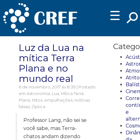
☰
Luz da Lua na
Catego
mítica Terra
Acúst
Astro
Plana e no
Atmos
mundo real
Atrito
Balíst
6 de novembro, 2017 às 8:39 | Postado
Cinem
em
Astronomia
,
Lua
,
Mítica Terra
Corre
Plana
,
Mitos, empulhações, notícias
cont
falsas
,
Óptica
e
alter
Professor Lang, não sei se
Cosmo
você sabe, mas Terra-
Dinâm
chatos andam dizendo
da