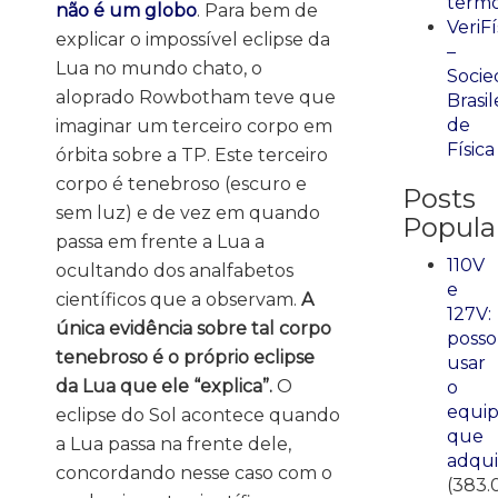
term
não é um globo
. Para bem de
VeriFí
explicar o impossível eclipse da
–
Lua no mundo chato, o
Socie
aloprado Rowbotham teve que
Brasil
de
imaginar um terceiro corpo em
Física
órbita sobre a TP. Este terceiro
corpo é tenebroso (escuro e
Posts
sem luz) e de vez em quando
Popula
passa em frente a Lua a
110V
ocultando dos analfabetos
e
científicos que a observam.
A
127V:
única evidência sobre tal corpo
posso
tenebroso é o próprio eclipse
usar
da Lua que ele “explica”.
O
o
equi
eclipse do Sol acontece quando
que
a Lua passa na frente dele,
adqui
concordando nesse caso com o
(383.