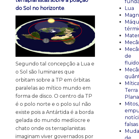
terraplanistas sobre a posição
fund
do Sol no horizonte
.
Lua
Magn
Máqu
térmi
Mate
Mecâ
Mecâ
de
fluido
Segundo tal concepção a Lua e
Mecâ
o Sol são luminares que
quânt
orbitam sobre a TP em órbitas
Mític
paralelas ao mítico mundo em
Terra
forma de disco. O centro da TP
Plana
Mitos,
é o polo norte e o polo sul não
empu
existe pois a Antártida é a borda
notíci
gelada do mundo medíocre e
falsas
chato onde os terraplanistas
Muda
imaginam viver governados por
de