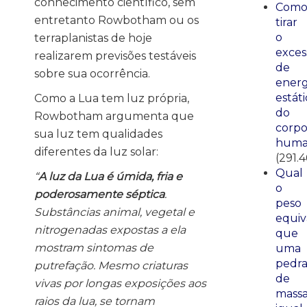
conhecimento científico, sem
Com
entretanto Rowbotham ou os
tirar
o
terraplanistas de hoje
exces
realizarem previsões testáveis
de
sobre sua ocorrência.
energ
estáti
Como a Lua tem luz própria,
do
Rowbotham argumenta que
corp
sua luz tem qualidades
huma
diferentes da luz solar:
(291.4
Qual
“
A luz da Lua é úmida, fria e
o
poderosamente séptica
.
peso
Substâncias animal, vegetal e
equiv
nitrogenadas expostas a ela
que
mostram sintomas de
uma
pedr
putrefação. Mesmo criaturas
de
vivas por longas exposições aos
mass
raios da lua, se tornam