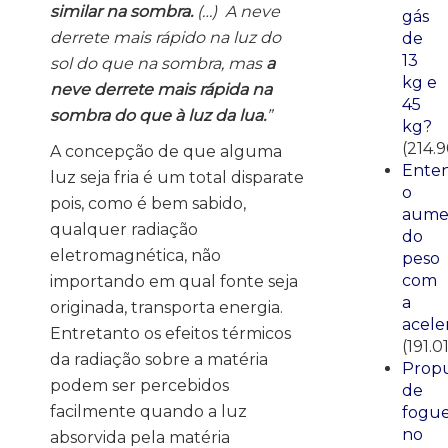
similar na sombra.
(…) A neve
gás
derrete mais rápido na luz do
de
13
sol do que na sombra, mas
a
kg e
neve derrete mais rápida na
45
sombra do que à luz da lua.
”
kg?
(214.
A concepção de que alguma
Ente
luz seja fria é um total disparate
o
pois, como é bem sabido,
aume
qualquer radiação
do
eletromagnética, não
peso
com
importando em qual fonte seja
a
originada, transporta energia.
acele
Entretanto os efeitos térmicos
(191.0
da radiação sobre a matéria
Propu
podem ser percebidos
de
facilmente quando a luz
fogue
no
absorvida pela matéria