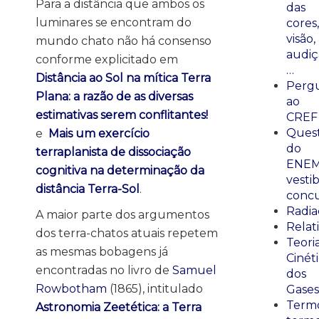
Para a distância que ambos os
das
luminares se encontram do
cores,
visão,
mundo chato não há consenso
audiç
conforme explicitado em
…
Distância ao Sol na mítica Terra
Perg
Plana: a razão de as diversas
ao
estimativas serem conflitantes!
CREF
Ques
e
Mais um exercício
do
terraplanista de dissociação
ENEM
cognitiva na determinação da
vestib
distância Terra-Sol
.
concu
Radia
A maior parte dos argumentos
Relat
dos terra-chatos atuais repetem
Teori
as mesmas bobagens já
Cinét
encontradas no livro de
Samuel
dos
Rowbotham
(1865), intitulado
Gases
Termo
Astronomia Zeetética: a Terra