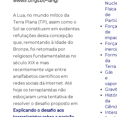
www.if.ufrgs.br/~lang/
Nucle
Física
de
A Lua, no mundo mítico da
Partí
Terra Plana (TP), assim como o
Força
Sol se constituem em evidentes
de
refutações desta concepção
impa
que, remontando à Idade do
Força
Bronze, foi retomada por
inerci
Form
religiosos fundamentalistas no
da
século XIX e mais
Terra
recentemente vige entre
Gás
analfabetos científicos em
e
redes sociais da internet. Até
vapor
Gravi
hoje os terraplanistas não
Histór
esboçaram uma tentativa de
da
resolver o desafio proposto em
Ciênc
Explicando o desafio aos
Inter