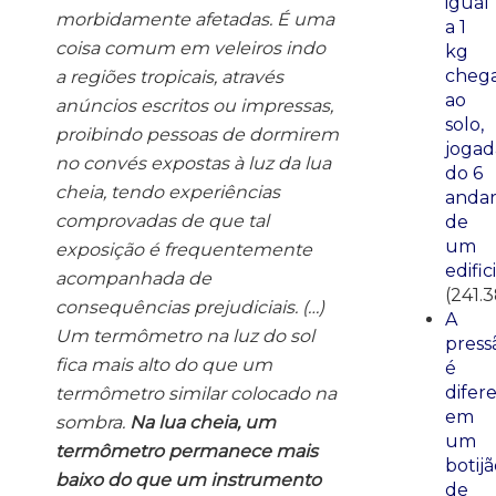
igual
morbidamente afetadas. É uma
a 1
coisa comum em veleiros indo
kg
cheg
a regiões tropicais, através
ao
anúncios escritos ou impressas,
solo,
proibindo pessoas de dormirem
jogad
no convés expostas à luz da lua
do 6
cheia, tendo experiências
anda
comprovadas de que tal
de
um
exposição é frequentemente
edific
acompanhada de
(241.
consequências prejudiciais. (…)
A
Um termômetro na luz do sol
press
fica mais alto do que um
é
difer
termômetro similar colocado na
em
sombra.
Na lua cheia, um
um
termômetro permanece mais
botij
baixo do que um instrumento
de