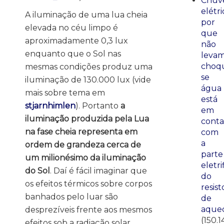
Chuve
elétri
A iluminação de uma lua cheia
por
elevada no céu limpo é
que
aproximadamente 0,3 lux
não
enquanto que o Sol nas
leva
choq
mesmas condições produz uma
se
iluminação de 130.000 lux (vide
água
mais sobre tema em
está
stjarnhimlen
). Portanto
a
em
iluminação produzida pela Lua
conta
na fase cheia representa em
com
a
ordem de grandeza cerca de
parte
um milionésimo da iluminação
eletri
do Sol
. Daí é fácil imaginar que
do
os efeitos térmicos sobre corpos
resist
banhados pelo luar são
de
aque
desprezíveis frente aos mesmos
(150.1
efeitos sob a radiação solar