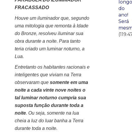
long
FRACASSADO
do
ano!
Houve um iluminador que, segundo
Será
uma mitologia que remonta à Idade
mesm
do Bronze, resolveu iluminar sua
(119.4
obra durante a noite. Para tanto
teria criado um luminar noturno, a
Lua.
Entretanto os habitantes racionais e
inteligentes que viviam na Terra
observaram que
somente em uma
noite a cada vinte nove noites o
tal luminar noturno cumpria sua
suposta função durante toda a
noite
. Ou seja, somente na lua
cheia a luz do luar banha a Terra
durante toda a noite.