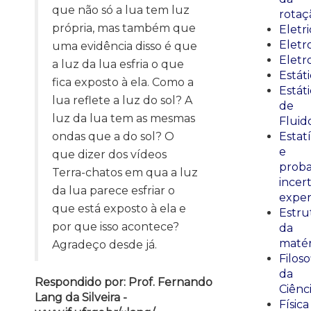
que não só a lua tem luz
rotaç
própria, mas também que
Eletr
Elet
uma evidência disso é que
Eletr
a luz da lua esfria o que
Estát
fica exposto à ela. Como a
Estát
lua reflete a luz do sol? A
de
luz da lua tem as mesmas
Fluid
ondas que a do sol? O
Estatí
e
que dizer dos vídeos
proba
Terra-chatos em qua a luz
incer
da lua parece esfriar o
exper
que está exposto à ela e
Estru
por que isso acontece?
da
matér
Agradeço desde já.
Filoso
da
Respondido por: Prof. Fernando
Ciênc
Lang da Silveira -
Física