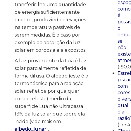
espaç
transferir-lhe uma quantidade
como
de energia suficientemente
é
grande, produzindo elevações
possí
na temperatura passíveis de
o
empu
serem medidas. É o caso por
se
exemplo da absorção da luz
não
solar em corpos a ela expostos.
existe
atmos
A luz proveniente da Lua é luz
(190.0
solar parcialmente refletida de
Estre
forma difusa. O albedo (este é o
pisca
termo técnico para a radiação
com
solar refletida por qualquer
cores
corpo celeste) médio da
divers
qual
superfície Lua não ultrapassa
é a
13% da luz solar que sobre ela
razão
incide (vide mais em
(177.4
albedo_lunar
).