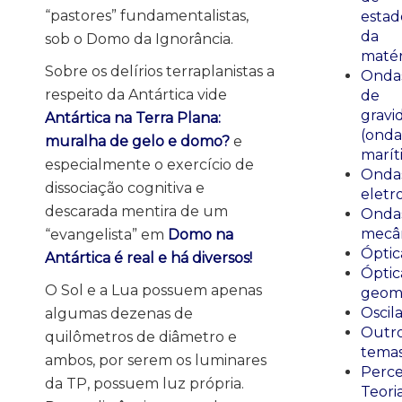
“pastores” fundamentalistas,
estad
da
sob o Domo da Ignorância.
matér
Sobre os delírios terraplanistas a
Onda
respeito da Antártica vide
de
gravi
Antártica na Terra Plana:
(onda
muralha de gelo e domo?
e
marít
especialmente o exercício de
Onda
dissociação cognitiva e
eletr
descarada mentira de um
Onda
mecân
“evangelista” em
Domo na
Óptic
Antártica é real e há diversos!
Óptic
O Sol e a Lua possuem apenas
geomé
Oscil
algumas dezenas de
Outr
quilômetros de diâmetro e
tema
ambos, por serem os luminares
Perce
da TP, possuem luz própria.
Teori