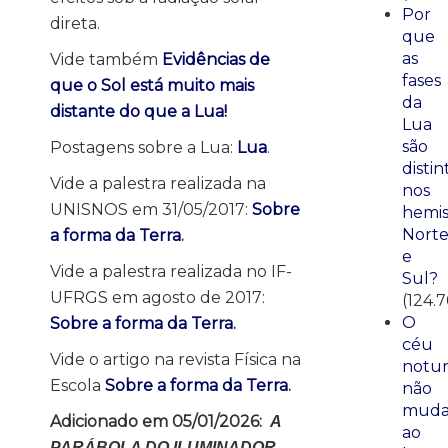
Por
direta.
que
as
Vide também
Evidências de
fases
que o Sol está muito mais
da
distante do que a Lua!
Lua
são
Postagens sobre a Lua:
Lua
.
distin
Vide a palestra realizada na
nos
UNISNOS em 31/05/2017:
Sobre
hemis
Nort
a forma da Terra
.
e
Vide a palestra realizada no IF-
Sul?
UFRGS em agosto de 2017:
(124.7
O
Sobre a forma da Terra
.
céu
Vide o artigo na revista Física na
notu
Escola
Sobre a forma da Terra
.
não
mud
Adicionado em 05/01/2026:
A
ao
PARÁBOLA DO ILUMINADOR