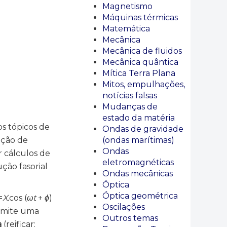
Magnetismo
Máquinas térmicas
Matemática
Mecânica
Mecânica de fluidos
Mecânica quântica
Mítica Terra Plana
Mitos, empulhações,
notícias falsas
Mudanças de
estado da matéria
s tópicos de
Ondas de gravidade
(ondas marítimas)
ição de
Ondas
r cálculos de
eletromagnéticas
ção fasorial
Ondas mecânicas
Óptica
Óptica geométrica
=
X.
cos (
ωt
+
ϕ
)
Oscilações
ermite uma
Outros temas
a
(reificar: