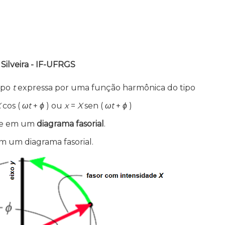
Silveira - IF-UFRGS
mpo
t
expressa por uma função harmônica do tipo
X
cos (
ωt
+
ϕ
) ou
x
=
X
sen (
ωt
+
ϕ
)
te em um
diagrama fasorial
.
m um diagrama fasorial.