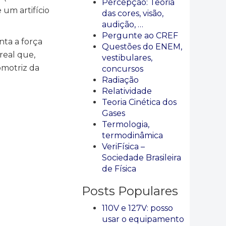
Percepção: Teoria
 um artifício
das cores, visão,
audição, …
Pergunte ao CREF
nta a força
Questões do ENEM,
real que,
vestibulares,
omotriz da
concursos
Radiação
Relatividade
Teoria Cinética dos
Gases
Termologia,
termodinâmica
VeriFísica –
Sociedade Brasileira
de Física
Posts Populares
110V e 127V: posso
usar o equipamento