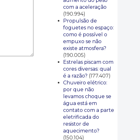
aumento do peso
com a aceleração
(190.994)
Propulsão de
foguetes no espaço:
como é possível o
empuxo se não
existe atmosfera?
(190.005)
Estrelas piscam com
cores diversas: qual
é a razão?
(177.407)
Chuveiro elétrico:
por que não
levamos choque se
água está em
contato com a parte
eletrificada do
resistor de
aquecimento?
(150.104)