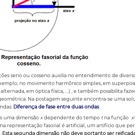
ões seno ou cosseno auxilia no entendimento de diverso
r exemplo, no movimento harmônico simples, em superpos
alternada, em óptica física, …) , e também possibilita faze
 geométrica. Na postagem seguinte encontra-se uma solu
ndas:
Diferença de fase entre duas ondas
.
nas uma dimensão
x
dependente do tempo
t
na função
x
na representação fasorial é artificial, um artifício que p
.
Esta segunda dimensão não deve portanto ser reificad