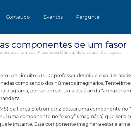
Conteúdo
Eventos
Pergunte!
 das componentes de um fasor
ntínua e alternada
,
Filosofia da Ciência
,
Matemática
,
Oscilações
s em um circuito RLC. O professor definiu o eixo das abci
enadas como sendo dos números imaginários. Tentei inte
te no diagrama, pensei em ser uma espécie da “armazena
grandeza.
RMS) da Força Eletromotriz possui uma componente no “
possui uma componente no “eixo y” (imaginária) que seri
quele instante. Essa componente imaginária estaria arm