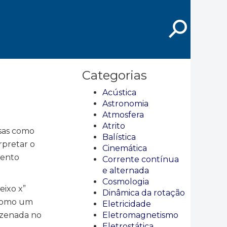
⚲
Categorias
Acústica
Astronomia
Atmosfera
Atrito
ssas como
Balística
rpretar o
Cinemática
mento
Corrente contínua
e alternada
Cosmologia
eixo x”
Dinâmica da rotação
a como um
Eletricidade
azenada no
Eletromagnetismo
Eletrostática