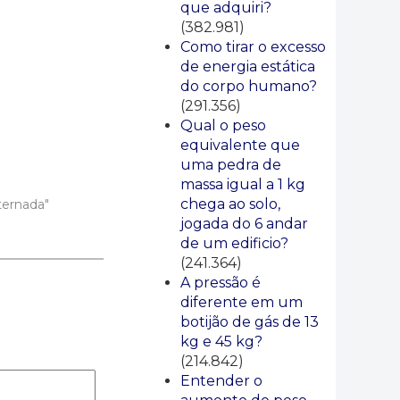
que adquiri?
(382.981)
Como tirar o excesso
de energia estática
do corpo humano?
(291.356)
Qual o peso
equivalente que
uma pedra de
massa igual a 1 kg
chega ao solo,
ternada"
jogada do 6 andar
de um edificio?
(241.364)
A pressão é
diferente em um
botijão de gás de 13
kg e 45 kg?
(214.842)
Entender o