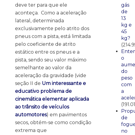
deve ter para que ele
gás
de
aconteça. Como a aceleração
13
lateral, determinada
kg e
exclusivamente pelo atrito dos
45
pneus com a pista, está limitada
kg?
pelo coeficiente de atrito
(214.9
Ente
estático entre os pneus e a
o
pista, sendo seu valor máximo
aume
semelhante ao valor da
do
aceleração da gravidade (vide
peso
seção II de
Um interessante e
com
educativo problema de
a
acele
cinemática elementar aplicada
(191.0
ao trânsito de veículos
Propu
automotores
) em pavimentos
de
secos, obtém-se como condição
fogue
extrema que
no