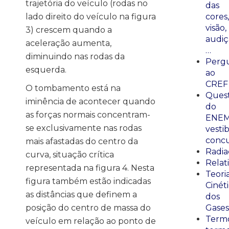
trajetória do veículo (rodas no
das
lado direito do veículo na figura
cores,
visão,
3) crescem quando a
audiç
aceleração aumenta,
…
diminuindo nas rodas da
Perg
esquerda.
ao
CREF
O tombamento está na
Ques
iminência de acontecer quando
do
as forças normais concentram-
ENEM
se exclusivamente nas rodas
vestib
concu
mais afastadas do centro da
Radia
curva, situação crítica
Relat
representada na figura 4. Nesta
Teori
figura também estão indicadas
Cinét
as distâncias que definem a
dos
posição do centro de massa do
Gases
Termo
veículo em relação ao ponto de