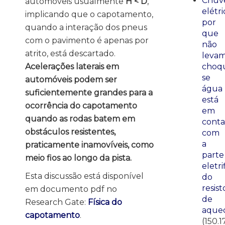
Chuve
automóveis usualmente
H < D
,
elétri
implicando que o capotamento,
por
quando a interação dos pneus
que
com o pavimento é apenas por
não
atrito, está descartado.
leva
Acelerações laterais em
choq
se
automóveis podem ser
água
suficientemente grandes para a
está
ocorrência do capotamento
em
quando as rodas batem em
conta
obstáculos resistentes,
com
a
praticamente inamovíveis, como
parte
meio fios ao longo da pista.
eletri
Esta discussão está disponível
do
resist
em documento pdf no
de
Research Gate:
Física do
aque
capotamento
.
(150.1