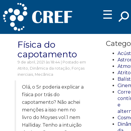
☰
Física do
Catego
capotamento
Acúst
Astro
9 de abril, 2021 às 18:44 | Postado em
Atmos
Atrito
,
Dinâmica da rotação
,
Forças
Atrito
inerciais
,
Mecânica
Balíst
Cinem
Olá, o Sr poderia explicar a
Corre
física por trás do
cont
capotamento? Não achei
e
menções a isso nem no
alter
livro do Moyses vol.1 nem
Cosmo
Dinâm
Halliday. Tenho a intuição
da