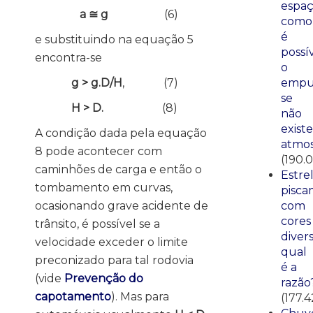
espaç
a ≅ g
(6)
como
é
e substituindo na equação 5
possí
encontra-se
o
g > g.D/H
, (7)
empu
se
H > D.
(8)
não
existe
A condição dada pela equação
atmos
8 pode acontecer com
(190.
caminhões de carga e então o
Estre
tombamento em curvas,
pisca
ocasionando grave acidente de
com
cores
trânsito, é possível se a
divers
velocidade exceder o limite
qual
preconizado para tal rodovia
é a
(vide
Prevenção do
razão
capotamento
). Mas para
(177.4