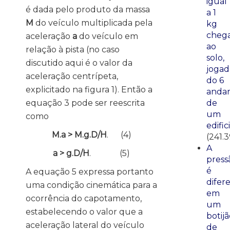
igual
é dada pelo produto da massa
a 1
M
do veículo multiplicada pela
kg
cheg
aceleração
a
do veículo em
ao
relação à pista (no caso
solo,
discutido aqui é o valor da
jogad
aceleração centrípeta,
do 6
explicitado na figura 1). Então a
anda
equação 3 pode ser reescrita
de
um
como
edific
M.a > M.g.D/H
. (4)
(241.3
A
a > g.D/H
. (5)
press
é
A equação 5 expressa portanto
difer
uma condição cinemática para a
em
ocorrência do capotamento,
um
estabelecendo o valor que a
botij
aceleração lateral do veículo
de