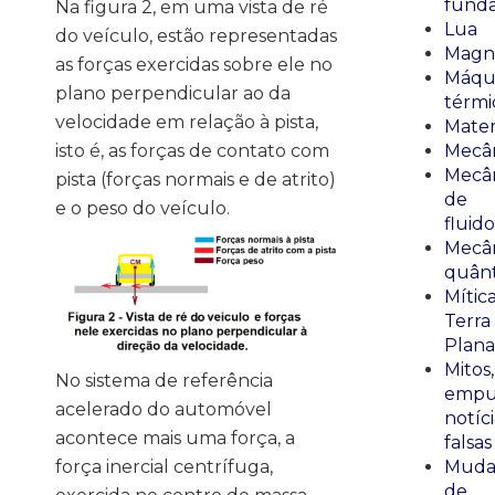
fund
Na figura 2, em uma vista de ré
Lua
do veículo, estão representadas
Magn
as forças exercidas sobre ele no
Máqu
plano perpendicular ao da
térmi
velocidade em relação à pista,
Mate
Mecâ
isto é, as forças de contato com
Mecâ
pista (forças normais e de atrito)
de
e o peso do veículo.
fluido
Mecâ
quânt
Mític
Terra
Plana
Mitos,
No sistema de referência
empu
acelerado do automóvel
notíci
acontece mais uma força, a
falsas
força inercial centrífuga,
Muda
de