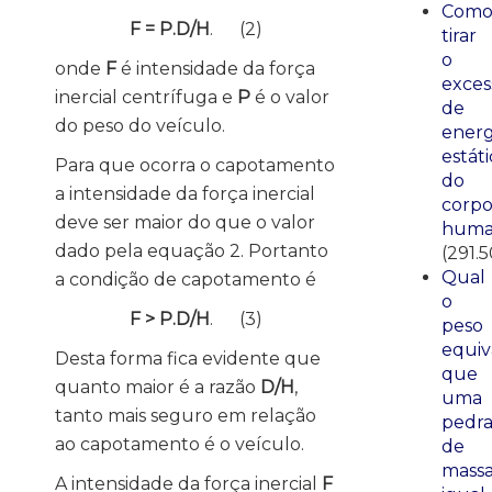
Com
F = P.D/H
. (2)
tirar
o
onde
F
é intensidade da força
exces
inercial centrífuga e
P
é o valor
de
do peso do veículo.
energ
estáti
Para que ocorra o capotamento
do
a intensidade da força inercial
corp
deve ser maior do que o valor
huma
dado pela equação 2. Portanto
(291.
Qual
a condição de capotamento é
o
F > P.D/H
. (3)
peso
equiv
Desta forma fica evidente que
que
quanto maior é a razão
D/H
,
uma
tanto mais seguro em relação
pedr
ao capotamento é o veículo.
de
mass
A intensidade da força inercial
F