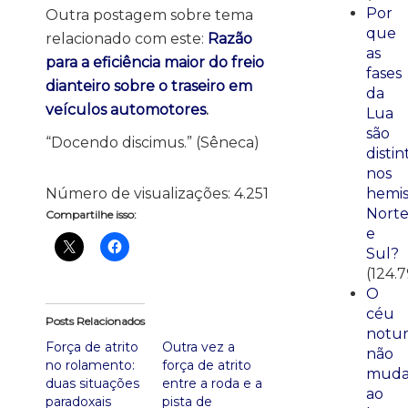
Por
Outra postagem sobre tema
que
relacionado com este:
Razão
as
para a eficiência maior do freio
fases
dianteiro sobre o traseiro em
da
veículos automotores
.
Lua
são
“Docendo discimus.” (Sêneca)
distin
nos
Número de visualizações:
4.251
hemis
Nort
Compartilhe isso:
e
Sul?
(124.7
O
céu
Posts Relacionados
notu
Força de atrito
Outra vez a
não
no rolamento:
força de atrito
mud
duas situações
entre a roda e a
ao
paradoxais
pista de