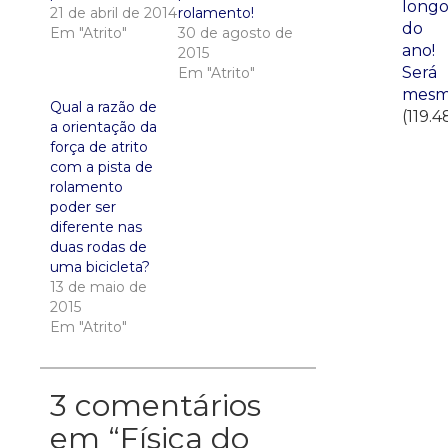
long
21 de abril de 2014
rolamento!
do
Em "Atrito"
30 de agosto de
ano!
2015
Será
Em "Atrito"
mesm
Qual a razão de
(119.4
a orientação da
força de atrito
com a pista de
rolamento
poder ser
diferente nas
duas rodas de
uma bicicleta?
13 de maio de
2015
Em "Atrito"
3 comentários
em “
Física do