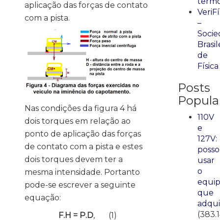
term
aplicação das forças de contato
VeriFí
com a pista.
–
Socie
Brasil
de
Física
Posts
Popula
Nas condições da figura 4 há
110V
dois torques em relação ao
e
ponto de aplicação das forças
127V:
de contato com a pista e estes
posso
dois torques devem ter a
usar
o
mesma intensidade. Portanto
equi
pode-se escrever a seguinte
que
equação:
adqui
(383.
F.H = P.D
, (1)