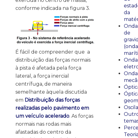
exercida no centro de massa,
estad
conforme indicada na figura 3.
da
matér
Onda
de
gravi
(onda
É fácil de compreender que a
marít
distribuição das forças normais
Onda
eletr
à pista é afetada pela força
Onda
lateral, a força inercial
mecân
centrífuga, de maneira
Óptic
semelhante àquela discutida
Óptic
em
Distribuição das forças
geomé
Oscil
realizadas pelo pavimento em
Outr
um veículo acelerado
. As forças
tema
normais nas rodas mais
Perce
afastadas do centro da
Teori