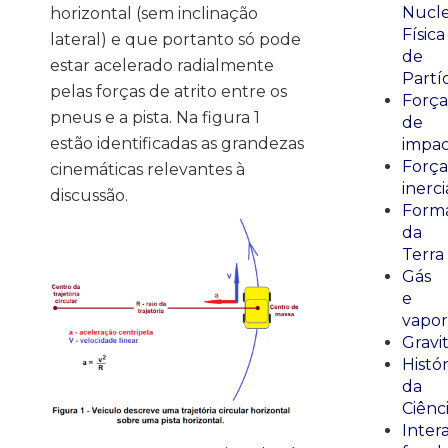
Nucle
horizontal (sem inclinação
Física
lateral) e que portanto só pode
de
estar acelerado radialmente
Partí
pelas forças de atrito entre os
Força
pneus e a pista. Na figura 1
de
estão identificadas as grandezas
impa
Força
cinemáticas relevantes à
inerci
discussão.
Form
da
Terra
Gás
e
vapor
Gravi
Histór
da
Ciênc
Inter