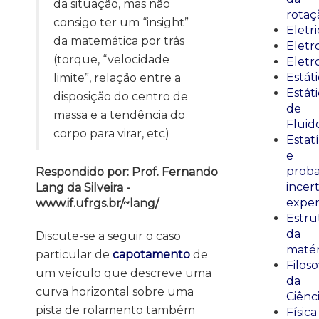
da situação, mas não
rotaç
consigo ter um “insight”
Eletr
da matemática por trás
Elet
(torque, “velocidade
Eletr
Estát
limite”, relação entre a
Estát
disposição do centro de
de
massa e a tendência do
Fluid
corpo para virar, etc)
Estatí
e
proba
Respondido por: Prof. Fernando
incer
Lang da Silveira -
exper
www.if.ufrgs.br/~lang/
Estru
da
Discute-se a seguir o caso
matér
particular de
capotamento
de
Filoso
um veículo que descreve uma
da
curva horizontal sobre uma
Ciênc
pista de rolamento também
Física