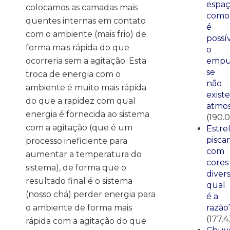
espaç
colocamos as camadas mais
como
quentes internas em contato
é
com o ambiente (mais frio) de
possí
forma mais rápida do que
o
empu
ocorreria sem a agitação. Esta
se
troca de energia com o
não
ambiente é muito mais rápida
existe
do que a rapidez com qual
atmos
energia é fornecida ao sistema
(190.
com a agitação (que é um
Estre
pisca
processo ineficiente para
com
aumentar a temperatura do
cores
sistema), de forma que o
divers
resultado final é o sistema
qual
(nosso chá) perder energia para
é a
razão
o ambiente de forma mais
(177.4
rápida com a agitação do que