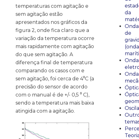
estad
temperaturas com agitação e
da
sem agitação estão
matér
apresentados nos gráficos da
Onda
figura 2, onde fica claro que a
de
variação da temperatura ocorre
gravi
mais rapidamente com agitação
(onda
marít
do que sem agitação. A
Onda
diferença final de temperatura
eletr
comparando os casos com e
Onda
sem agitação, foi cerca de 4⁰C (a
mecân
precisão do sensor de acordo
Óptic
Óptic
com o manual é de +/- 0,5 ⁰ C),
geomé
sendo a temperatura mais baixa
Oscil
atingida com a agitação.
Outr
tema
Perce
Teori