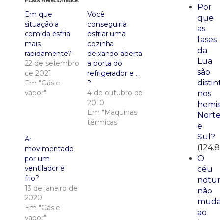
Posts Relacionados
Por
Em que
Você
que
situação a
conseguiria
as
comida esfria
esfriar uma
fases
mais
cozinha
da
rapidamente?
deixando aberta
Lua
22 de setembro
a porta do
são
de 2021
refrigerador e …
distin
Em "Gás e
?
vapor"
4 de outubro de
nos
2010
hemis
Em "Máquinas
Nort
térmicas"
e
Sul?
Ar
(124.
movimentado
O
por um
ventilador é
céu
frio?
notu
13 de janeiro de
não
2020
mud
Em "Gás e
ao
vapor"