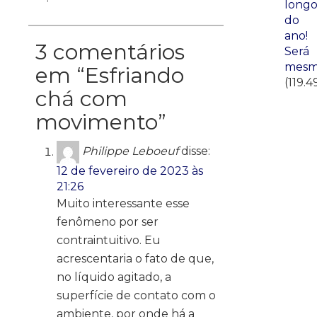
long
do
ano!
3 comentários
Será
mesm
em “
Esfriando
(119.4
chá com
movimento
”
Philippe Leboeuf
disse:
12 de fevereiro de 2023 às
21:26
Muito interessante esse
fenômeno por ser
contraintuitivo. Eu
acrescentaria o fato de que,
no líquido agitado, a
superfície de contato com o
ambiente, por onde há a