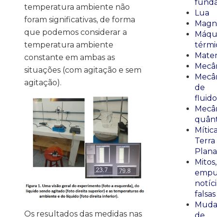
fund
temperatura ambiente não
Lua
foram significativas, de forma
Magn
que podemos considerar a
Máqu
temperatura ambiente
térmi
Mate
constante em ambas as
Mecâ
situações (com agitação e sem
Mecâ
agitação).
de
fluido
Mecâ
quânt
Mític
Terra
Plana
Mitos,
empu
notíci
falsas
Muda
Os resultados das medidas nas
de