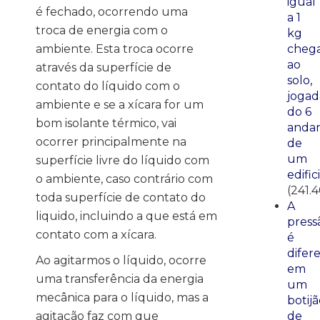
igual
é fechado, ocorrendo uma
a 1
troca de energia com o
kg
cheg
ambiente. Esta troca ocorre
ao
através da superfície de
solo,
contato do líquido com o
jogad
ambiente e se a xícara for um
do 6
bom isolante térmico, vai
anda
ocorrer principalmente na
de
um
superfície livre do líquido com
edific
o ambiente, caso contrário com
(241.
toda superfície de contato do
A
liquido, incluindo a que está em
press
contato com a xícara.
é
difer
Ao agitarmos o líquido, ocorre
em
uma transferência da energia
um
mecânica para o líquido, mas a
botij
de
agitação faz com que