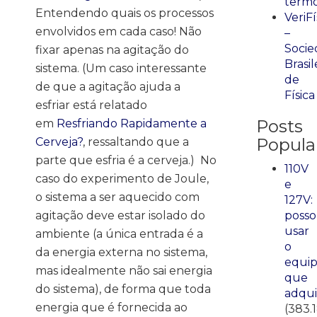
term
Entendendo quais os processos
VeriFí
envolvidos em cada caso! Não
–
Socie
fixar apenas na agitação do
Brasil
sistema. (Um caso interessante
de
de que a agitação ajuda a
Física
esfriar está relatado
Posts
em
Resfriando Rapidamente a
Popula
Cerveja?
, ressaltando que a
parte que esfria é a cerveja.) No
110V
caso do experimento de Joule,
e
o sistema a ser aquecido com
127V:
posso
agitação deve estar isolado do
usar
ambiente (a única entrada é a
o
da energia externa no sistema,
equi
mas idealmente não sai energia
que
do sistema), de forma que toda
adqui
energia que é fornecida ao
(383.