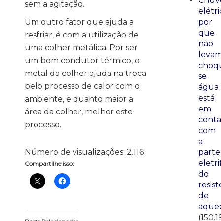
Chuve
sem a agitação.
elétri
por
Um outro fator que ajuda a
que
resfriar, é com a utilização de
não
uma colher metálica. Por ser
leva
um bom condutor térmico, o
choq
metal da colher ajuda na troca
se
pelo processo de calor com o
água
está
ambiente, e quanto maior a
em
área da colher, melhor este
conta
processo.
com
a
parte
Número de visualizações:
2.116
eletri
Compartilhe isso:
do
resist
de
aque
(150.1