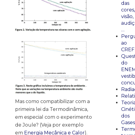
das
cores,
visão,
audiç
…
Perg
ao
CREF
Ques
do
ENEM
vestib
concu
Radia
Relat
Mas como compatibilizar com a
Teori
Cinét
primeira lei da Termodinâmica,
dos
em especial com o experimento
Gases
de Joule? (Veja por exemplo
Termo
em
Energia Mecânica e Calor
).