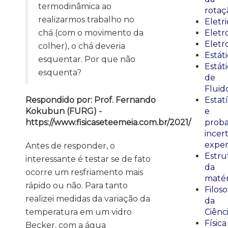
termodinâmica ao
rotaç
realizarmos trabalho no
Eletr
chá (com o movimento da
Elet
Eletr
colher), o chá deveria
Estát
esquentar. Por que não
Estát
esquenta?
de
Fluid
Respondido por: Prof. Fernando
Estatí
Kokubun (FURG) -
e
https://www.fisicaseteemeia.com.br/2021/
proba
incer
exper
Antes de responder, o
Estru
interessante é testar se de fato
da
ocorre um resfriamento mais
matér
rápido ou não. Para tanto
Filoso
realizei medidas da variação da
da
temperatura em um vidro
Ciênc
Física
Becker, com a água