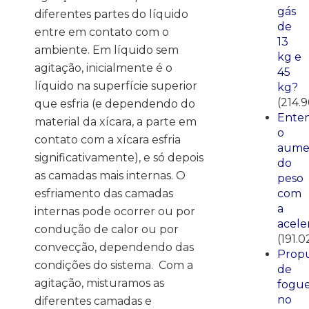
gás
diferentes partes do líquido
de
entre em contato com o
13
ambiente. Em líquido sem
kg e
agitação, inicialmente é o
45
líquido na superfície superior
kg?
(214.9
que esfria (e dependendo do
Ente
material da xícara, a parte em
o
contato com a xícara esfria
aume
significativamente), e só depois
do
as camadas mais internas. O
peso
com
esfriamento das camadas
a
internas pode ocorrer ou por
acele
condução de calor ou por
(191.0
convecção, dependendo das
Propu
condições do sistema. Com a
de
agitação, misturamos as
fogue
no
diferentes camadas e