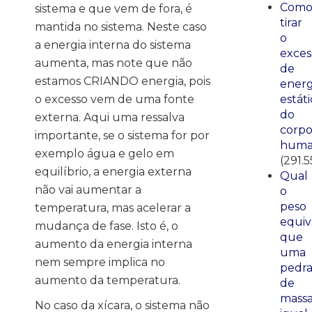
Com
sistema e que vem de fora, é
tirar
mantida no sistema. Neste caso
o
a energia interna do sistema
exces
aumenta, mas note que não
de
estamos CRIANDO energia, pois
energ
estáti
o excesso vem de uma fonte
do
externa. Aqui uma ressalva
corp
importante, se o sistema for por
huma
exemplo água e gelo em
(291.5
equilíbrio, a energia externa
Qual
não vai aumentar a
o
peso
temperatura, mas acelerar a
equiv
mudança de fase. Isto é, o
que
aumento da energia interna
uma
nem sempre implica no
pedr
aumento da temperatura.
de
mass
No caso da xícara, o sistema não