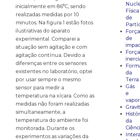
Nucle
inicialmente em 86⁰C, sendo
Física
realizadas medidas por 10
de
minutos. Na figura 1 estão fotos
Partí
ilustrativas do aparato
Força
de
experimental. Comparei a
impa
situação sem agitação e com
Força
agitação contínua. Devido a
inerci
diferenças entre os sensores
Form
existentes no laboratório, optei
da
por usar sempre o mesmo
Terra
Gás
sensor para medir a
e
temperatura na xícara. Como as
vapor
medidas não foram realizadas
Gravi
simultaneamente, a
Histór
temperatura do ambiente foi
da
Ciênc
monitorada. Durante os
Inter
experimentos as variações da