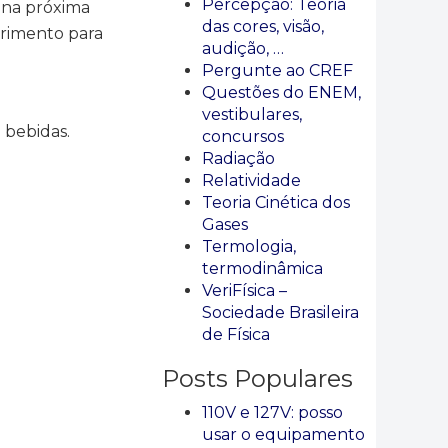
Percepção: Teoria
, na próxima
das cores, visão,
erimento para
audição, …
Pergunte ao CREF
Questões do ENEM,
vestibulares,
 bebidas.
concursos
Radiação
Relatividade
Teoria Cinética dos
Gases
Termologia,
termodinâmica
VeriFísica –
Sociedade Brasileira
de Física
Posts Populares
110V e 127V: posso
usar o equipamento