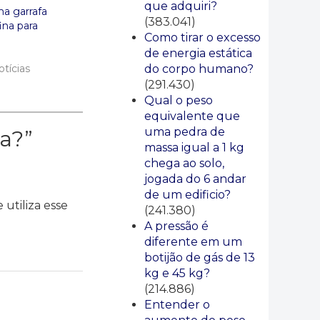
que adquiri?
a garrafa
(383.041)
ina para
Como tirar o excesso
de energia estática
do corpo humano?
tícias
(291.430)
Qual o peso
equivalente que
uma pedra de
ja?
”
massa igual a 1 kg
chega ao solo,
jogada do 6 andar
de um edificio?
utiliza esse
(241.380)
A pressão é
diferente em um
botijão de gás de 13
kg e 45 kg?
(214.886)
Entender o