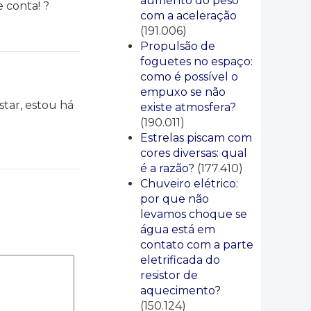
aumento do peso
 conta! ?
com a aceleração
(191.006)
Propulsão de
foguetes no espaço:
como é possível o
empuxo se não
star, estou há
existe atmosfera?
(190.011)
Estrelas piscam com
cores diversas: qual
é a razão?
(177.410)
Chuveiro elétrico:
por que não
levamos choque se
água está em
contato com a parte
eletrificada do
resistor de
aquecimento?
(150.124)