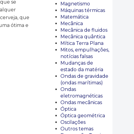
 que se
Magnetismo
ualquer
Máquinas térmicas
Matemática
 cerveja, que
Mecânica
uma ótima e
Mecânica de fluidos
Mecânica quântica
Mítica Terra Plana
Mitos, empulhações,
notícias falsas
Mudanças de
estado da matéria
Ondas de gravidade
(ondas marítimas)
Ondas
eletromagnéticas
Ondas mecânicas
Óptica
Óptica geométrica
Oscilações
Outros temas