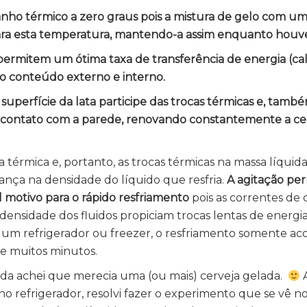
anho térmico a zero graus pois a mistura de gelo com u
ara esta temperatura, mantendo-a assim enquanto houve
 permitem um ótima taxa de transferência de energia (cal
o conteúdo externo e interno.
superfície da lata participe das trocas térmicas e, també
m contato com a parede, renovando constantemente a c
a térmica e, portanto, as trocas térmicas na massa líqui
ça na densidade do líquido que resfria.
A agitação pe
 motivo para o rápido resfriamento
pois as correntes de
nsidade dos fluidos propiciam trocas lentas de energia.
um refrigerador ou freezer, o resfriamento somente a
de muitos minutos.
a achei que merecia uma (ou mais) cerveja gelada.
A
o refrigerador, resolvi fazer o experimento que se vê no