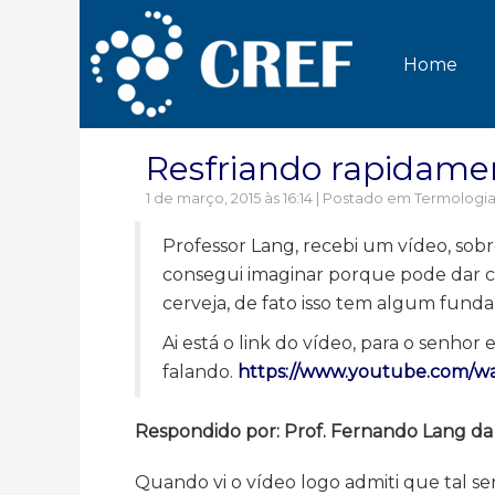
Home
Resfriando rapidamen
1 de março, 2015 às 16:14 | Postado em
Termologia
Professor Lang, recebi um vídeo, sobr
consegui imaginar porque pode dar ce
cerveja, de fato isso tem algum funda
Ai está o link do vídeo, para o senho
falando.
https://www.youtube.com/w
Respondido por: Prof. Fernando Lang da Si
Quando vi o vídeo logo admiti que tal ser