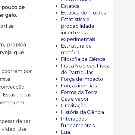
Estática
m pouco de
Estática de Fluidos
r gelo.
Estatística e
or) se
probabilidade,
incertezas
experimentais
m, propicia
Estrutura da
erveja que
matéria
Filosofia da Ciência
Física Nuclear, Física
da ocorrem por
de Partículas
rmite
Força de impacto
Forças inerciais
 convecção
Forma da Terra
 Estas trocas
Gás e vapor
conteça em
Gravitação
História da Ciência
Interações
pesar de ter
fundamentais
 vídeo. Usei
Lua