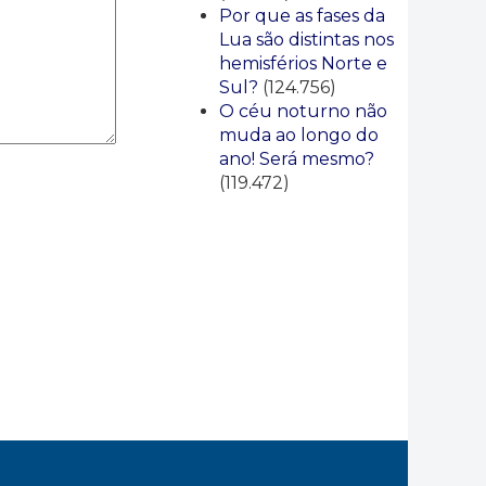
Por que as fases da
Lua são distintas nos
hemisférios Norte e
Sul?
(124.756)
O céu noturno não
muda ao longo do
ano! Será mesmo?
(119.472)