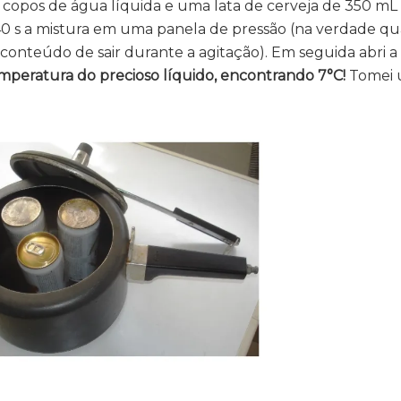
s copos de água líquida e uma lata de cerveja de 350 mL
 40 s a mistura em uma panela de pressão (na verdade q
conteúdo de sair durante a agitação). Em seguida abri a
mperatura do precioso líquido, encontrando 7°C!
Tomei 