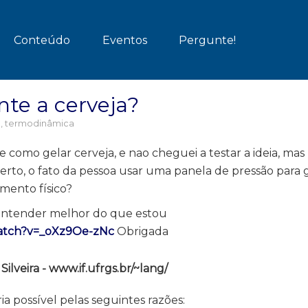
Conteúdo
Eventos
Pergunte!
te a cerveja?
, termodinâmica
e como gelar cerveja, e nao cheguei a testar a ideia, mas
rto, o fato da pessoa usar uma panela de pressão para g
mento físico?
r entender melhor do que estou
atch?v=_oXz9Oe-zNc
Obrigada
lveira - www.if.ufrgs.br/~lang/
ia possível pelas seguintes razões: