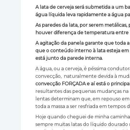
A lata de cerveja será submetida a um b
água líquida leva rapidamente a água p
As paredes da lata, por serem metálicas,
houver diferença de temperatura entre 
A agitação da panela garante que toda a 
que o conteúdo interno à lata esteja e
está junto da parede interna.
A água, ou a cerveja, é péssima condutor
convecção, naturalmente devida à mudan
convecção FORÇADA e aí está o principal
resultantes das pequenas mudanças na de
lentas determinam que, em repouso em 
toda a massa a ser resfriada em tempos 
Hoje quando cheguei de minha caminhad
sempre muitas latas do líquido dourado n