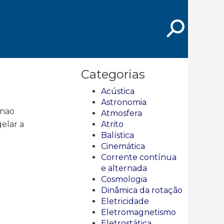
⚲
Categorias
Acústica
Astronomia
 nao
Atmosfera
elar a
Atrito
Balística
Cinemática
Corrente contínua
e alternada
Cosmologia
Dinâmica da rotação
Eletricidade
Eletromagnetismo
Eletrostática