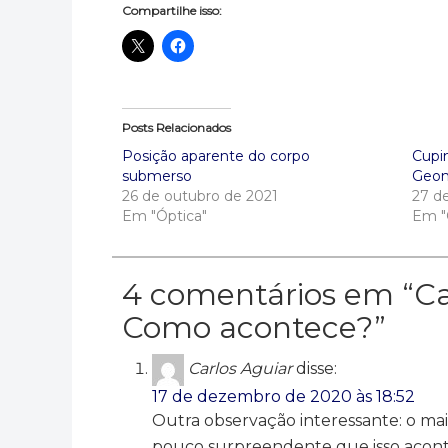
Compartilhe isso:
Posts Relacionados
Posição aparente do corpo
Cupi
submerso
Geom
26 de outubro de 2021
27 d
Em "Óptica"
Em "
4 comentários em “
Ca
Como acontece?
”
Carlos Aguiar
disse:
17 de dezembro de 2020 às 18:52
Outra observação interessante: o m
pouco surpreendente que isso aconte