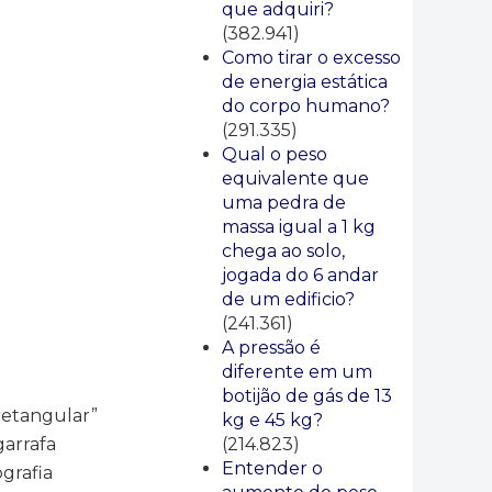
que adquiri?
(382.941)
Como tirar o excesso
de energia estática
do corpo humano?
(291.335)
Qual o peso
equivalente que
uma pedra de
massa igual a 1 kg
chega ao solo,
jogada do 6 andar
de um edificio?
(241.361)
A pressão é
diferente em um
botijão de gás de 13
retangular”
kg e 45 kg?
(214.823)
arrafa
Entender o
ografia