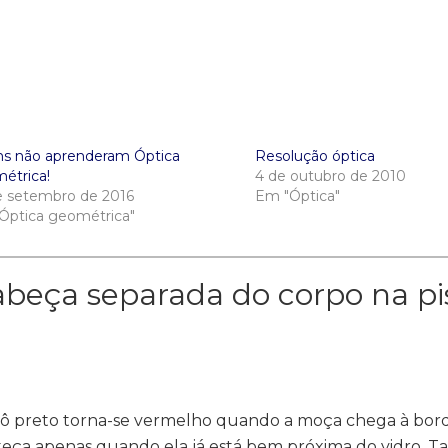
ns não aprenderam Óptica
Resolução óptica
étrica!
4 de outubro de 2010
e setembro de 2016
Em "Óptica"
Óptica geométrica"
beça separada do corpo na pi
aiô preto torna-se vermelho quando a moça chega à bor
ça apenas quando ela já está bem próxima do vidro. Ta