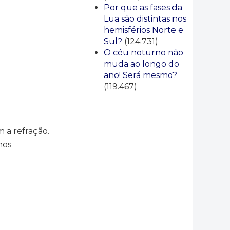
Por que as fases da
Lua são distintas nos
hemisférios Norte e
Sul?
(124.731)
O céu noturno não
muda ao longo do
ano! Será mesmo?
(119.467)
 a refração.
nos