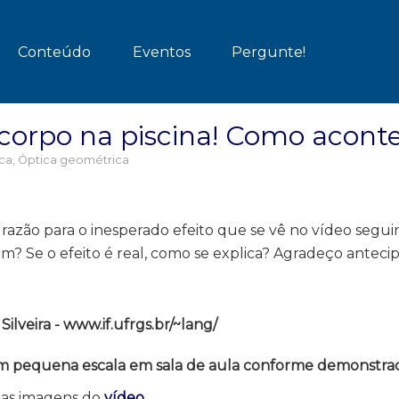
Conteúdo
Eventos
Pergunte!
corpo na piscina! Como acont
ca
,
Óptica geométrica
azão para o inesperado efeito que se vê no vídeo segui
? Se o efeito é real, como se explica? Agradeço antec
lveira - www.if.ufrgs.br/~lang/
 em pequena escala em sala de aula conforme demonstrad
umas imagens do
vídeo
.