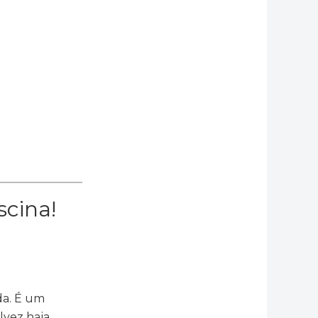
scina!
da. É um
lvez haja