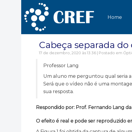
Home
Cabeça separada do 
17 de dezembro, 2020 às 13:36 | Postado em
Ópti
Professor Lang
Um aluno me perguntou qual seria a r
Será que o vídeo não é uma montagem
sua resposta.
Respondido por: Prof. Fernando Lang da Si
O efeito é real e pode ser reproduzido
A Figura 1 foi obtida da captura de alg