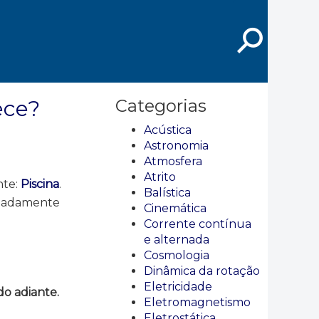
⚲
ece?
Categorias
Acústica
Astronomia
Atmosfera
Atrito
nte:
Piscina
.
Balística
ipadamente
Cinemática
Corrente contínua
e alternada
Cosmologia
Dinâmica da rotação
Eletricidade
o adiante.
Eletromagnetismo
Eletrostática