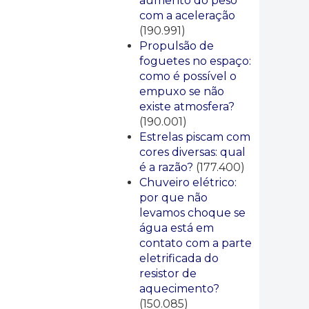
aumento do peso
com a aceleração
(190.991)
Propulsão de
foguetes no espaço:
como é possível o
empuxo se não
existe atmosfera?
(190.001)
Estrelas piscam com
cores diversas: qual
é a razão?
(177.400)
Chuveiro elétrico:
por que não
levamos choque se
água está em
contato com a parte
eletrificada do
resistor de
aquecimento?
(150.085)