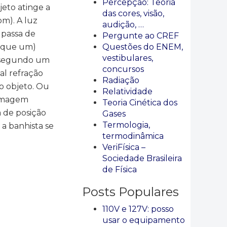
Percepção: Teoria
jeto atinge a
das cores, visão,
om). A luz
audição, …
 passa de
Pergunte ao CREF
o que um)
Questões do ENEM,
vestibulares,
a segundo um
concursos
al refração
Radiação
o objeto. Ou
Relatividade
a imagem
Teoria Cinética dos
a de posição
Gases
Termologia,
 a banhista se
termodinâmica
VeriFísica –
Sociedade Brasileira
de Física
Posts Populares
110V e 127V: posso
usar o equipamento