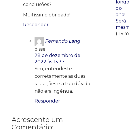
long
conclusões?
do
ano!
Muitíssimo obrigado!
Será
Responder
mesm
(119.4
Fernando Lang
disse:
28 de dezembro de
2022 às 13:37
Sim, entendeste
corretamente as duas
situações e a tua dúvida
não era ingênua.
Responder
Acrescente um
Comentário: