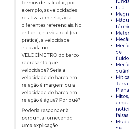
fund
termos de calcular, por
Lua
exemplo, as velocidades
Magn
relativas em relação a
Máqu
diferentes referenciais. No
térmi
entanto, na vida real (na
Mate
Mecâ
prática), a velocidade
Mecâ
indicada no
de
VELOCÍMETRO do barco
fluido
representa que
Mecâ
velocidade? Seria a
quânt
Mític
velocidade do barco em
Terra
relação à margem ou a
Plana
velocidade do barco em
Mitos,
relação à água? Por quê?
empu
notíci
Poderia responder à
falsas
pergunta fornecendo
Muda
uma explicação
de