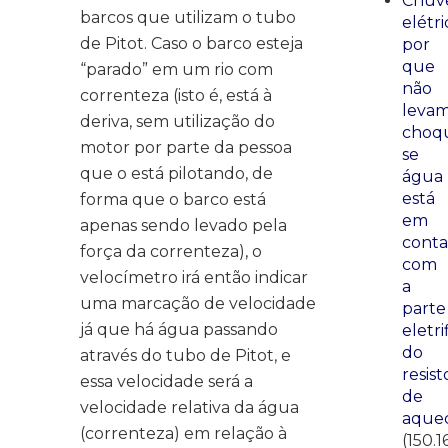
Chuve
barcos que utilizam o tubo
elétri
de Pitot. Caso o barco esteja
por
que
“parado” em um rio com
não
correnteza (isto é, está à
leva
deriva, sem utilização do
choq
motor por parte da pessoa
se
que o está pilotando, de
água
está
forma que o barco está
em
apenas sendo levado pela
conta
força da correnteza), o
com
velocímetro irá então indicar
a
uma marcação de velocidade
parte
já que há água passando
eletri
do
através do tubo de Pitot, e
resist
essa velocidade será a
de
velocidade relativa da água
aque
(correnteza) em relação à
(150.1