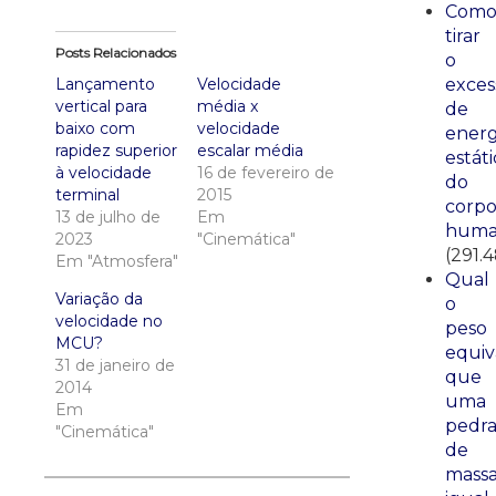
Com
tirar
Posts Relacionados
o
Lançamento
Velocidade
exces
vertical para
média x
de
baixo com
velocidade
energ
rapidez superior
escalar média
estáti
à velocidade
16 de fevereiro de
do
terminal
2015
corp
13 de julho de
Em
huma
2023
"Cinemática"
(291.
Em "Atmosfera"
Qual
Variação da
o
velocidade no
peso
MCU?
equiv
31 de janeiro de
que
2014
uma
Em
pedr
"Cinemática"
de
mass