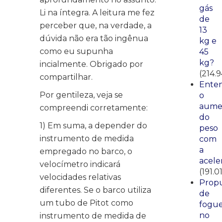
gás
Li na íntegra. A leitura me fez
de
perceber que, na verdade, a
13
dúvida não era tão ingênua
kg e
como eu supunha
45
kg?
incialmente. Obrigado por
(214.9
compartilhar.
Ente
Por gentileza, veja se
o
aume
compreendi corretamente:
do
1) Em suma, a depender do
peso
instrumento de medida
com
a
empregado no barco, o
acele
velocímetro indicará
(191.0
velocidades relativas
Propu
diferentes. Se o barco utiliza
de
um tubo de Pitot como
fogue
no
instrumento de medida de