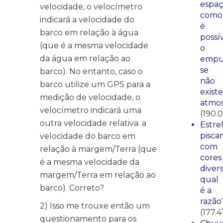
espaç
velocidade, o velocímetro
como
indicará a velocidade do
é
barco em relação à água
possí
(que é a mesma velocidade
o
da água em relação ao
empu
se
barco). No entanto, caso o
não
barco utilize um GPS para a
existe
medição de velocidade, o
atmos
velocímetro indicará uma
(190.
outra velocidade relativa: a
Estre
pisca
velocidade do barco em
com
relação à margem/Terra (que
cores
é a mesma velocidade da
divers
margem/Terra em relação ao
qual
barco). Correto?
é a
razão
2) Isso me trouxe então um
(177.4
questionamento para os