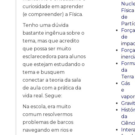
Nucle
curiosidade em aprender
Física
(e compreender) a Física.
de
Partí
Tenho uma dúvida
Força
bastante ingênua sobre o
de
tema, mas que acredito
impa
que possa ser muito
Força
esclarecedora para alunos
inerci
Form
que estejam estudando o
da
tema e busquem
Terra
conectar a teoria da sala
Gás
de aula com a prática da
e
vida real. Segue:
vapor
Gravi
Na escola, era muito
Histór
comum resolvermos
da
problemas de barcos
Ciênc
Inter
navegando em rios e