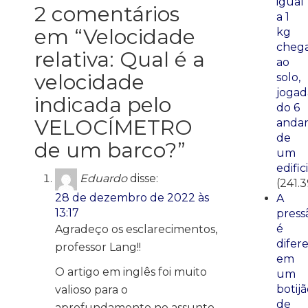
igual
2 comentários
a 1
em “
Velocidade
kg
cheg
relativa: Qual é a
ao
velocidade
solo,
jogad
indicada pelo
do 6
VELOCÍMETRO
anda
de
de um barco?
”
um
edific
Eduardo
disse:
(241.
28 de dezembro de 2022 às
A
13:17
press
é
Agradeço os esclarecimentos,
difer
professor Lang!!
em
O artigo em inglês foi muito
um
botij
valioso para o
de
aprofundamento no assunto.