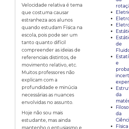
Velocidade relativa é tema
rotaç
Eletr
que costuma causar
Elet
estranheza aos alunos
Eletr
quando estudam Física na
Estát
escola, pois pode ser um
Estát
tanto quanto difícil
de
compreender as ideias de
Fluid
Estatí
referenciais distintos, de
e
movimento relativo, etc.
proba
Muitos professores não
incer
explicam com a
exper
profundidade e minúcia
Estru
da
necessárias as nuances
matér
envolvidas no assunto.
Filoso
Hoje não sou mais
da
Ciênc
estudante, mas ainda
Física
mantenho o entusiasmo e