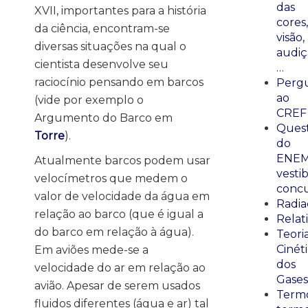
das
XVII, importantes para a história
cores,
da ciência, encontram-se
visão,
diversas situações na qual o
audiç
cientista desenvolve seu
…
raciocínio pensando em barcos
Perg
ao
(vide por exemplo o
CREF
Argumento do Barco em
Ques
Torre
).
do
ENEM
Atualmente barcos podem usar
vestib
velocímetros que medem o
concu
valor de velocidade da água em
Radia
relação ao barco (que é igual a
Relat
do barco em relação à água).
Teori
Cinét
Em aviões mede-se a
dos
velocidade do ar em relação ao
Gases
avião. Apesar de serem usados
Termo
fluidos diferentes (água e ar) tal