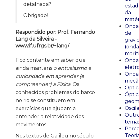
detalhada?
estad
da
Obrigado!
matér
Onda
Respondido por: Prof. Fernando
de
Lang da Silveira -
gravi
www.if.ufrgs.br/~lang/
(onda
marít
Fico contente em saber que
Onda
eletr
ainda manténs
o entusiasmo e
Onda
curiosidade em aprender (e
mecân
compreender) a Física
. Os
Óptic
conhecidos problemas do barco
Óptic
no rio se constituem em
geomé
Oscil
exercícios que ajudam a
Outr
entender a relatividade dos
tema
movimentos.
Perce
Teori
Nos textos de Galileu no século