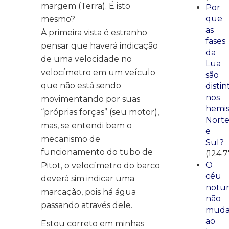
margem (Terra). É isto
Por
que
mesmo?
as
À primeira vista é estranho
fases
pensar que haverá indicação
da
de uma velocidade no
Lua
velocímetro em um veículo
são
que não está sendo
distin
nos
movimentando por suas
hemis
“próprias forças” (seu motor),
Nort
mas, se entendi bem o
e
mecanismo de
Sul?
funcionamento do tubo de
(124.
O
Pitot, o velocímetro do barco
céu
deverá sim indicar uma
notu
marcação, pois há água
não
passando através dele.
mud
ao
Estou correto em minhas