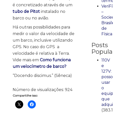
term
é concretizado através de um
VeriFí
tubo de Pitot
instalado no
–
Socie
barco ou no avião.
Brasil
Há outras possibilidades para
de
medir o valor da velocidade de
Física
um barco, inclusive utilizando
Posts
GPS. No caso do GPS a
Popula
velocidade é relativa à Terra.
Vide mais em
Como funciona
110V
e
um velocímetro de barco?
127V:
“Docendo discimus.” (Sêneca)
posso
usar
o
Número de visualizações:
924
equi
Compartilhe isso:
que
adqui
(383.1