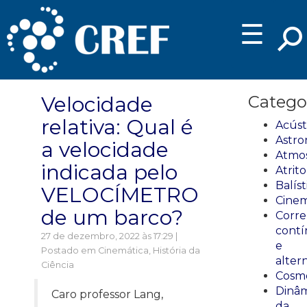
☰
Velocidade
Catego
relativa: Qual é
Acúst
Astro
a velocidade
Atmos
indicada pelo
Atrito
Balíst
VELOCÍMETRO
Cinem
de um barco?
Corre
cont
27 de dezembro, 2022 às 17:29 |
e
Postado em
Cinemática
,
História da
alter
Ciência
Cosmo
Dinâm
Caro professor Lang,
da