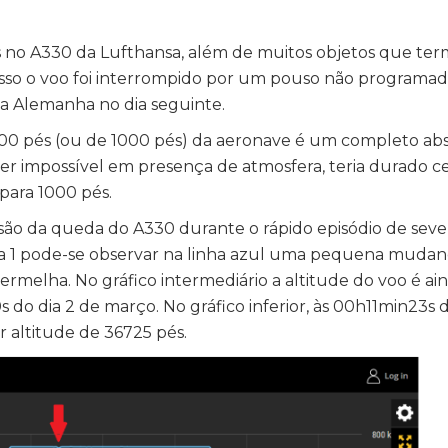
os no A330 da Lufthansa, além de muitos objetos que te
 isso o voo foi interrompido por um pouso não programa
a Alemanha no dia seguinte.
00 pés (ou de 1000 pés) da aeronave é um completo a
er impossível em presença de atmosfera, teria durado ce
para 1000 pés.
nsão da queda do A330 durante o rápido episódio de seve
ura 1 pode-se observar na linha azul uma pequena muda
vermelha. No gráfico intermediário a altitude do voo é a
 do dia 2 de março. No gráfico inferior, às 00h11min23s d
r altitude de 36725 pés.