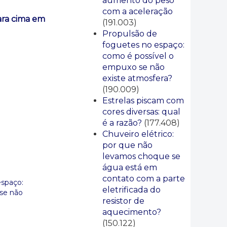
aumento do peso
com a aceleração
ara cima em
(191.003)
Propulsão de
foguetes no espaço:
como é possível o
empuxo se não
existe atmosfera?
(190.009)
Estrelas piscam com
cores diversas: qual
é a razão?
(177.408)
Chuveiro elétrico:
por que não
levamos choque se
água está em
contato com a parte
espaço:
eletrificada do
se não
resistor de
aquecimento?
(150.122)