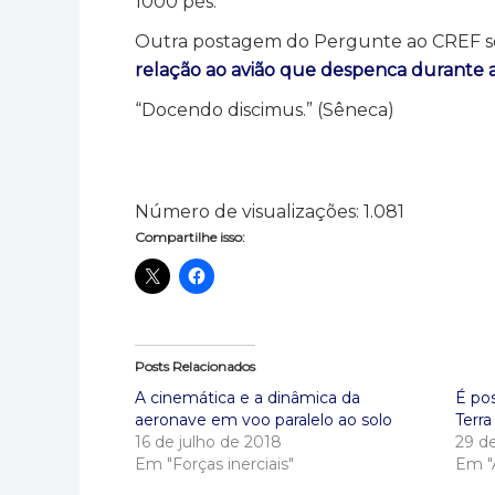
1000 pés.
Outra postagem do Pergunte ao CREF s
relação ao avião que despenca durante 
“Docendo discimus.” (Sêneca)
Número de visualizações:
1.081
Compartilhe isso:
Posts Relacionados
A cinemática e a dinâmica da
É pos
aeronave em voo paralelo ao solo
Terra
16 de julho de 2018
29 d
Em "Forças inerciais"
Em "