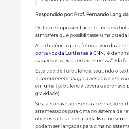
Respondido por: Prof. Fernando Lang da Si
De fato é impossível acontecer uma bol
atmosfera que possibilitasse uma queda li
A turbulência que afetou o voo da aeron
porta voz da Lufthansa à CNN
, é denomi
climáticos visíveis ou aviso prévio
“. Ela f
Este tipo de turbulência, segundo o te
e comumente atinge a aeronave em voo d
em uma turbulência severa a aeronave po
gravidade).
Se a aeronave apresenta aceleração vertic
arremessados para cima no sistema de ref
objetos soltos e em queda livre no seu 
podem ser lançadas para cima no sistema 