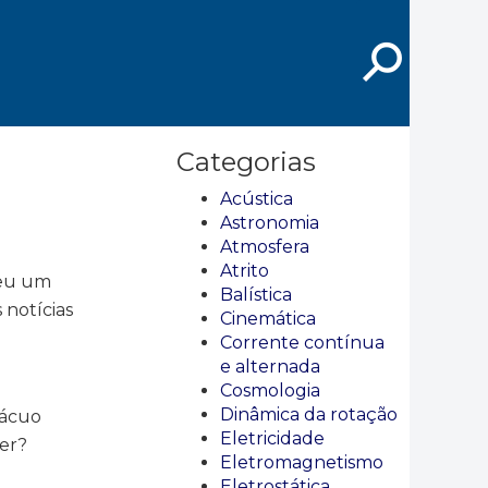
⚲
Categorias
Acústica
Astronomia
Atmosfera
Atrito
reu um
Balística
 notícias
Cinemática
Corrente contínua
e alternada
Cosmologia
Dinâmica da rotação
vácuo
Eletricidade
cer?
Eletromagnetismo
Eletrostática