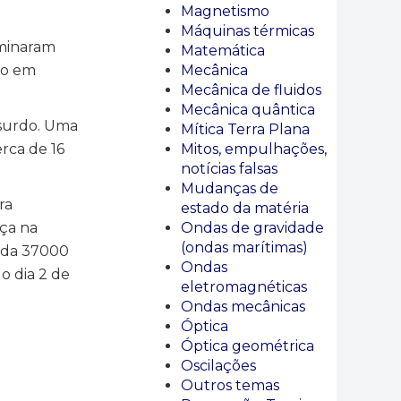
Magnetismo
Máquinas térmicas
rminaram
Matemática
do em
Mecânica
Mecânica de fluidos
Mecânica quântica
bsurdo. Uma
Mítica Terra Plana
rca de 16
Mitos, empulhações,
notícias falsas
Mudanças de
ra
estado da matéria
nça na
Ondas de gravidade
(ondas marítimas)
inda 37000
Ondas
o dia 2 de
eletromagnéticas
Ondas mecânicas
Óptica
Óptica geométrica
Oscilações
Outros temas