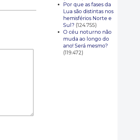
Por que as fases da
Lua são distintas nos
hemisférios Norte e
Sul?
(124.755)
O céu noturno não
muda ao longo do
ano! Será mesmo?
(119.472)