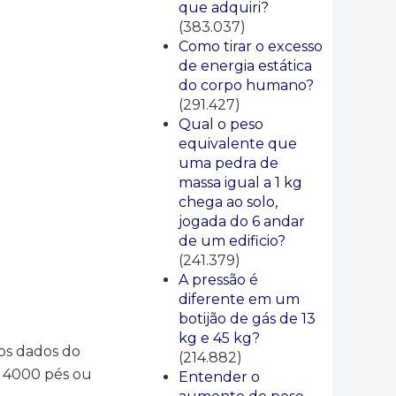
que adquiri?
(383.037)
Como tirar o excesso
de energia estática
do corpo humano?
(291.427)
Qual o peso
equivalente que
uma pedra de
massa igual a 1 kg
chega ao solo,
jogada do 6 andar
de um edificio?
(241.379)
A pressão é
diferente em um
botijão de gás de 13
kg e 45 kg?
 os dados do
(214.882)
e 4000 pés ou
Entender o