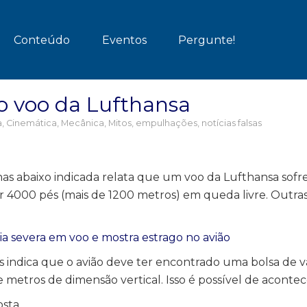
Conteúdo
Eventos
Pergunte!
o voo da Lufthansa
a
,
Cinemática
,
Mecânica
,
Mitos, empulhações, notícias falsas
nas abaixo indicada relata que um voo da Lufthansa sof
ir 4000 pés (mais de 1200 metros) em queda livre. Outras
ia severa em voo e mostra estrago no avião
s indica que o avião deve ter encontrado uma bolsa de 
metros de dimensão vertical. Isso é possível de aconte
sta.