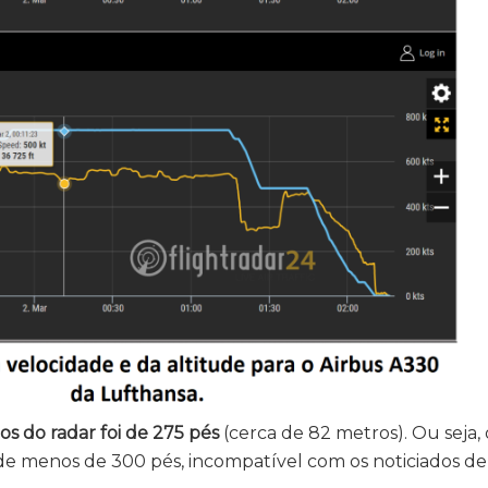
s do radar foi de 275 pés
(cerca de 82 metros). Ou seja,
e menos de 300 pés, incompatível com os noticiados d