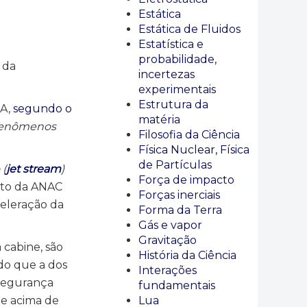
Estática
Estática de Fluidos
Estatística e
probabilidade,
 da
incertezas
experimentais
Estrutura da
UA,
segundo o
matéria
fenômenos
Filosofia da Ciência
Física Nuclear, Física
de Partículas
 (
jet stream
)
Força de impacto
xto da ANAC
Forças inerciais
celeração da
Forma da Terra
Gás e vapor
Gravitação
 cabine, são
História da Ciência
 do que a dos
Interações
 segurança
fundamentais
ne acima de
Lua