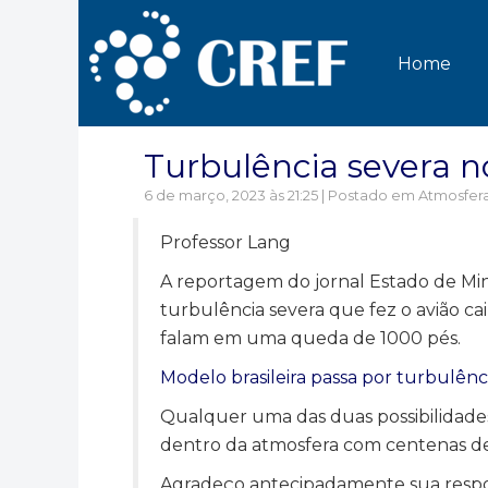
Home
Turbulência severa n
6 de março, 2023 às 21:25 | Postado em
Atmosfer
Professor Lang
A reportagem do jornal Estado de Mi
turbulência severa que fez o avião ca
falam em uma queda de 1000 pés.
Modelo brasileira passa por turbulênc
Qualquer uma das duas possibilidade
dentro da atmosfera com centenas de 
Agradeço antecipadamente sua respo