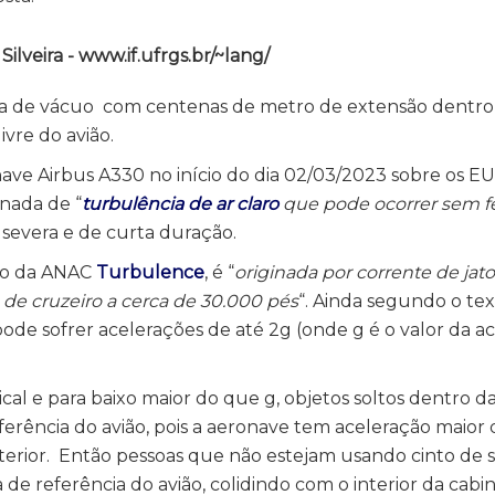
lveira - www.if.ufrgs.br/~lang/
sa de vácuo com centenas de metro de extensão dentro
vre do avião.
ave Airbus A330 no início do dia 02/03/2023 sobre os E
nada de “
turbulência de ar claro
que pode ocorrer sem 
oi severa e de curta duração.
xto da ANAC
Turbulence
, é “
originada por corrente de jato
e cruzeiro a cerca de 30.000 pés
“. Ainda segundo o te
de sofrer acelerações de até 2g (onde g é o valor da a
al e para baixo maior do que g, objetos soltos dentro da
erência do avião, pois a aeronave tem aceleração maior
interior. Então pessoas que não estejam usando cinto de
de referência do avião, colidindo com o interior da cabi