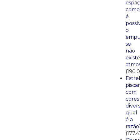
espaç
como
é
possí
o
empu
se
não
existe
atmos
(190.
Estre
pisca
com
cores
divers
qual
é a
razão
(177.4