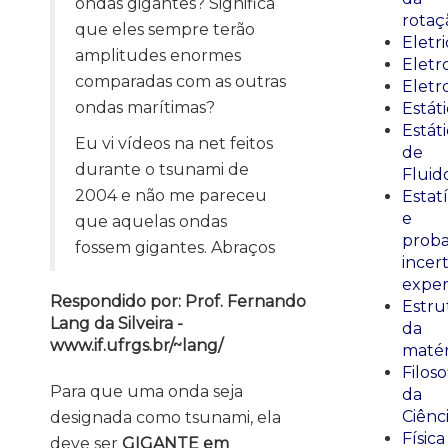
ondas gigantes? Significa
rotaç
que eles sempre terão
Eletr
amplitudes enormes
Elet
comparadas com as outras
Eletr
ondas marítimas?
Estát
Estát
Eu vi vídeos na net feitos
de
durante o tsunami de
Fluid
2004 e não me pareceu
Estatí
e
que aquelas ondas
proba
fossem gigantes. Abraços
incer
exper
Respondido por: Prof. Fernando
Estru
Lang da Silveira -
da
www.if.ufrgs.br/~lang/
matér
Filoso
Para que uma onda seja
da
Ciênc
designada como tsunami, ela
Física
deve ser
GIGANTE em