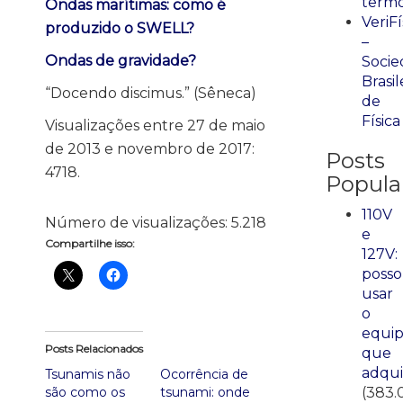
term
Ondas marí­timas: como é
VeriFí
produzido o SWELL?
–
Ondas de gravidade?
Socie
Brasil
“Docendo discimus.” (Sêneca)
de
Física
Visualizações entre 27 de maio
de 2013 e novembro de 2017:
Posts
4718.
Popula
110V
Número de visualizações:
5.218
e
Compartilhe isso:
127V:
posso
usar
o
equi
Posts Relacionados
que
adqui
Tsunamis não
Ocorrência de
(383.
são como os
tsunami: onde