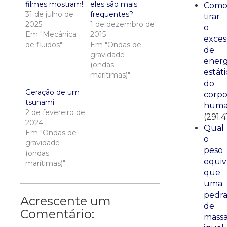
filmes mostram!
eles são mais
Com
31 de julho de
frequentes?
tirar
2025
1 de dezembro de
o
Em "Mecânica
2015
exces
de fluidos"
Em "Ondas de
de
gravidade
energ
(ondas
estáti
marítimas)"
do
Geração de um
corp
tsunami
huma
2 de fevereiro de
(291.
2024
Qual
Em "Ondas de
o
gravidade
peso
(ondas
equiv
marítimas)"
que
uma
pedr
Acrescente um
de
Comentário:
mass