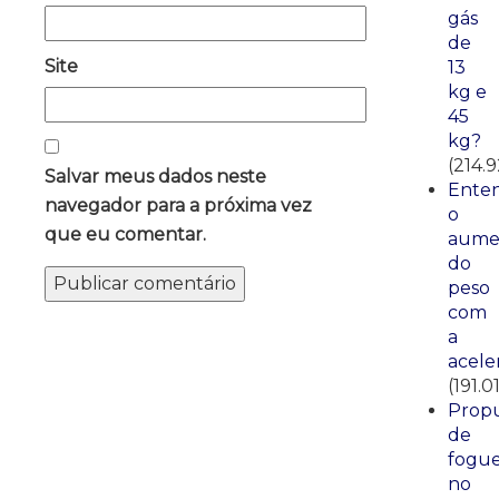
gás
de
Site
13
kg e
45
kg?
(214.9
Salvar meus dados neste
Ente
navegador para a próxima vez
o
que eu comentar.
aume
do
peso
com
a
acele
(191.01
Propu
de
fogue
no