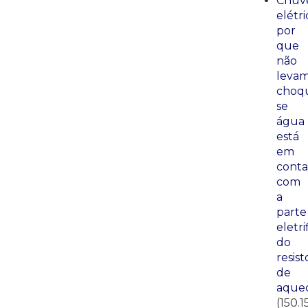
Chuve
elétri
por
que
não
leva
choq
se
água
está
em
conta
com
a
parte
eletri
do
resist
de
aque
(150.1