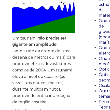
estad
da
matér
Onda
de
gravi
(onda
Um tsunami
não precisa ser
marít
gigante em amplitude
Onda
(amplitude da ordem de uma
eletr
dezena de metros ou mais) para
Onda
produzir efeitos devastadores
mecân
Óptic
como os de 2004. Um tsunami
Óptic
eleva o nível do oceano (às
geomé
vezes uns poucos metros)
Oscil
durante muitos minutos,
Outr
produzindo então inundação
tema
Perce
da região costeira.
Teori