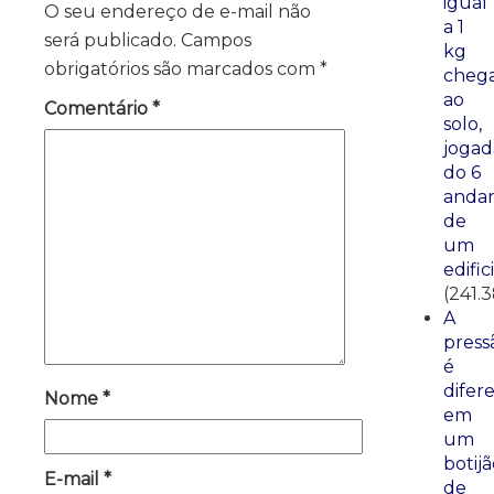
igual
O seu endereço de e-mail não
a 1
será publicado.
Campos
kg
obrigatórios são marcados com
*
cheg
ao
Comentário
*
solo,
jogad
do 6
anda
de
um
edific
(241.
A
press
é
difer
Nome
*
em
um
botij
E-mail
*
de