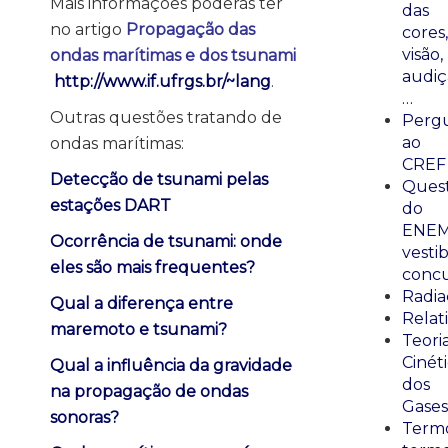
Mais informações poderás ter
das
no artigo
Propagação das
cores,
visão,
ondas marítimas e dos tsunami
audiç
http://www.if.ufrgs.br/~lang
.
…
Outras questões tratando de
Perg
ao
ondas marítimas:
CREF
Detecção de tsunami pelas
Ques
estações DART
do
ENEM
Ocorrência de tsunami: onde
vestib
eles são mais frequentes?
concu
Radia
Qual a diferença entre
Relat
maremoto e tsunami?
Teori
Cinét
Qual a influência da gravidade
dos
na propagação de ondas
Gases
sonoras?
Termo