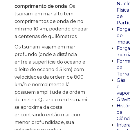
Nucle
comprimento de onda
. Os
Física
tsunami em mar alto tem
de
comprimentos de onda de no
Partí
mínimo 10 km, podendo chegar
Força
de
a centenas de quilômetros.
impa
Os tsunami viajam em mar
Força
profundo (onde a distância
inerci
Form
entre a superfície do oceano e
da
o leito do oceano é 5 km) com
Terra
velocidades da ordem de 800
Gás
km/h e normalmente lá
e
possuem amplitude da ordem
vapor
Gravi
de metro. Quando um tsunami
Histór
se aproxima da costa,
da
encontrando então mar com
Ciênc
menor profundidade, sua
Inter
velocidade se reduz,