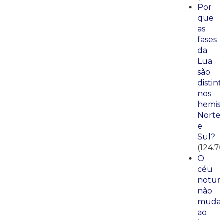
Por
que
as
fases
da
Lua
são
distin
nos
hemis
Nort
e
Sul?
(124.
O
céu
notu
não
mud
ao