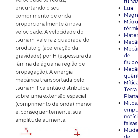
fund
encurtando o seu
Lua
Magn
comprimento de onda
Máqu
proporcionalmente à nova
térmi
velocidade. A velocidade do
Mate
tsunami vale raiz quadrada do
Mecâ
produto g (aceleração da
Mecâ
de
gravidade) por H (espessura da
fluido
lâmina de água na região de
Mecâ
propagação). A energia
quânt
mecânica transportada pelo
Mític
tsunami fica então distribuída
Terra
sobre uma extensão espacial
Plana
Mitos,
(comprimento de onda) menor
empu
e, consequentemente, sua
notíci
amplitude aumenta.
falsas
Muda
de