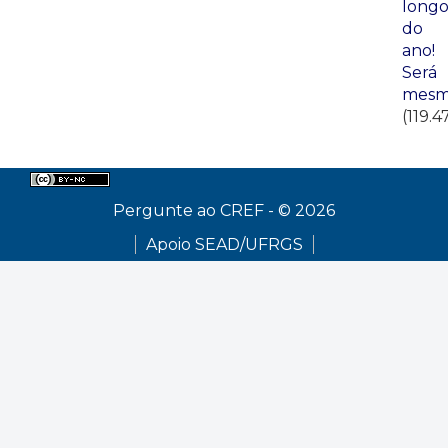
long
do
ano!
Será
mesm
(119.4
Pergunte ao CREF - © 2026
Apoio SEAD/UFRGS