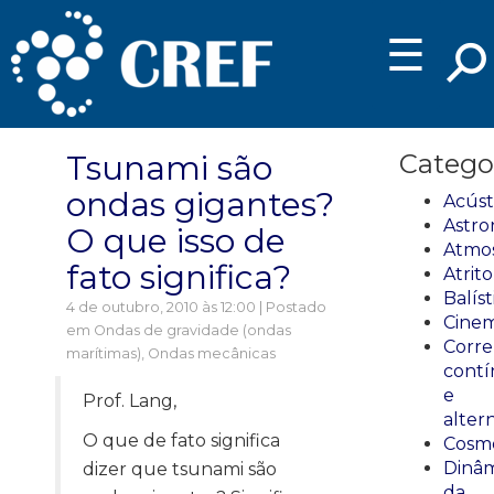
☰
Tsunami são
Catego
ondas gigantes?
Acúst
Astro
O que isso de
Atmos
fato significa?
Atrito
Balíst
4 de outubro, 2010 às 12:00 | Postado
Cinem
em
Ondas de gravidade (ondas
Corre
marítimas)
,
Ondas mecânicas
cont
e
Prof. Lang,
alter
O que de fato significa
Cosmo
Dinâm
dizer que tsunami são
da