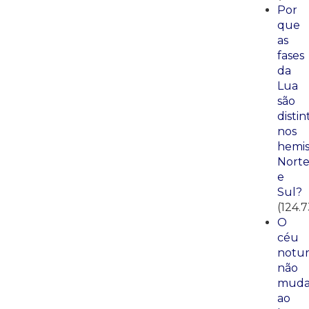
Por
que
as
fases
da
Lua
são
distin
nos
hemis
Nort
e
Sul?
(124.7
O
céu
notu
não
mud
ao