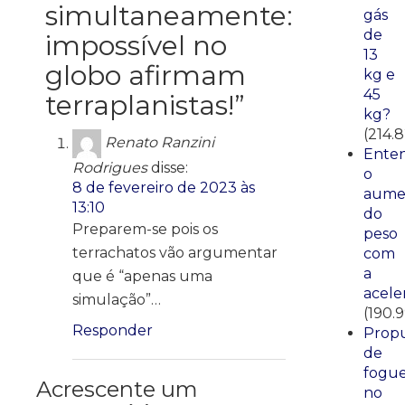
simultaneamente:
gás
de
impossível no
13
globo afirmam
kg e
45
terraplanistas!
”
kg?
(214.
Renato Ranzini
Ente
Rodrigues
disse:
o
8 de fevereiro de 2023 às
aume
13:10
do
Preparem-se pois os
peso
terrachatos vão argumentar
com
a
que é “apenas uma
acele
simulação”…
(190.9
Responder
Propu
de
fogue
Acrescente um
no