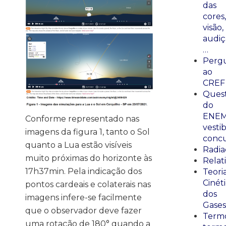
das
cores,
visão,
audiç
…
Perg
ao
CREF
Ques
do
ENEM
Conforme representado nas
vestib
imagens da figura 1, tanto o Sol
concu
quanto a Lua estão visíveis
Radia
muito próximas do horizonte às
Relat
17h37min. Pela indicação dos
Teori
Cinét
pontos cardeais e colaterais nas
dos
imagens infere-se facilmente
Gases
que o observador deve fazer
Termo
uma rotação de 180° quando a