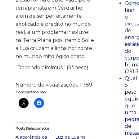
Com
terraplanista em Cerquilho,
tirar
além de ser perfeitamente
o
exces
explicado e predito no mundo
de
real, é um problema insolúvel
energ
na Terra Plana pois nem o Sol e
estáti
a Lua cruzam a linha horizonte
do
no mundo mitológico chato.
corp
huma
“Docendo discimus.” (Sêneca)
(291.
Qual
Número de visualizações:
1.789
o
peso
Compartilhe isso:
equiv
que
uma
pedr
de
Posts Relacionados
mass
A aparência da
Luz da Lua na