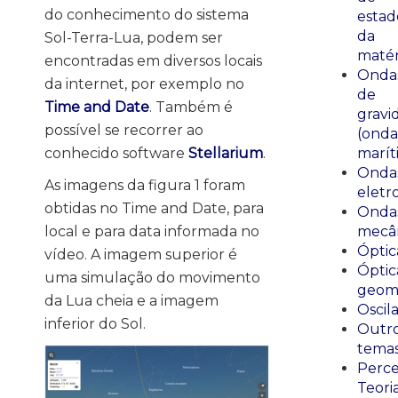
do conhecimento do sistema
estad
da
Sol-Terra-Lua, podem ser
matér
encontradas em diversos locais
Onda
da internet, por exemplo no
de
Time and Date
. Também é
gravi
possível se recorrer ao
(onda
conhecido software
Stellarium
.
marít
Onda
As imagens da figura 1 foram
eletr
obtidas no Time and Date, para
Onda
local e para data informada no
mecân
Óptic
vídeo. A imagem superior é
Óptic
uma simulação do movimento
geomé
da Lua cheia e a imagem
Oscil
inferior do Sol.
Outr
tema
Perce
Teori