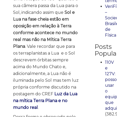
term
sua câmera passa da Lua para o
VeriFí
–
Sol, indicando assim que
Sol e
Socie
Lua na fase cheia estão em
Brasil
oposição em relação à Terra
de
conforme acontece no mundo
Física
real mas não na Mítica Terra
Posts
Plana
. Vale recordar que para
Popula
os terraplanistas a Lua e o Sol
descrevem órbitas sempre
110V
acima do Mundo Chato e,
e
adicionalmente, a Lua não é
127V:
posso
iluminada pelo Sol mas tem luz
usar
própria conforme discutido na
o
postagem do CREF
Luz da Lua
equi
na mítica Terra Plana e no
que
mundo real
.
adqui
(382.
Dessa forma o observado pelo