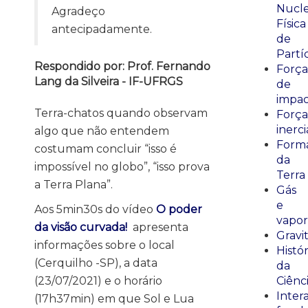
Nucle
Agradeço
Física
antecipadamente.
de
Partí
Respondido por: Prof. Fernando
Força
Lang da Silveira - IF-UFRGS
de
impa
Terra-chatos quando observam
Força
inerci
algo que não entendem
Form
costumam concluir “isso é
da
impossível no globo”, “isso prova
Terra
a Terra Plana”.
Gás
e
Aos 5min30s do vídeo
O poder
vapor
da visão curvada!
apresenta
Gravi
informações sobre o local
Histór
(Cerquilho -SP), a data
da
(23/07/2021) e o horário
Ciênc
Inter
(17h37min) em que Sol e Lua