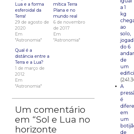
igual
Lua e a forma
mítica Terra
a 1
esferoidal da
Plana e no
kg
Terra!
mundo real
cheg
29 de agosto de
6 de novembro
ao
2020
de 2017
solo,
Em
Em
jogad
"Astronomia"
"Astronomia"
do 6
Qual é a
anda
distância entre a
de
Terra e a Lua?
um
1 de março de
edific
2012
(241.3
Em
A
"Astronomia"
press
é
difer
Um comentário
em
em “
Sol e Lua no
um
botij
horizonte
de