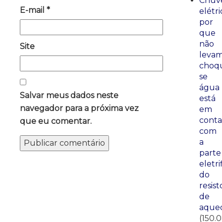
Chuve
E-mail
*
elétri
por
que
não
Site
leva
choq
se
água
Salvar meus dados neste
está
navegador para a próxima vez
em
conta
que eu comentar.
com
a
parte
eletri
do
resist
de
aque
(150.