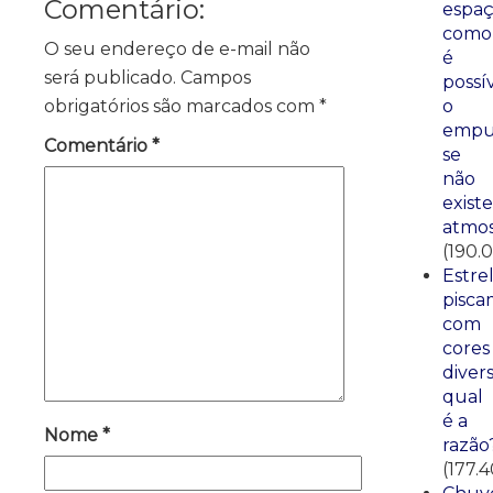
Comentário:
espaç
como
O seu endereço de e-mail não
é
será publicado.
Campos
possí
o
obrigatórios são marcados com
*
empu
Comentário
*
se
não
existe
atmos
(190.0
Estre
pisca
com
cores
divers
qual
é a
Nome
*
razão
(177.