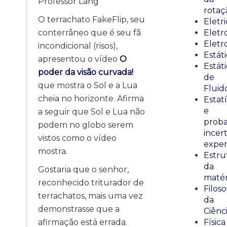
Professor Lang
rotaç
O terrachato FakeFlip, seu
Eletr
conterrâneo que é seu fã
Elet
Eletr
incondicional (risos),
Estát
apresentou o vídeo
O
Estát
poder da visão curvada!
de
que mostra o Sol e a Lua
Fluid
cheia no horizonte. Afirma
Estatí
e
a seguir que Sol e Lua não
proba
podem no globo serem
incer
vistos como o vídeo
exper
mostra.
Estru
da
Gostaria que o senhor,
matér
reconhecido triturador de
Filoso
terrachatos, mais uma vez
da
demonstrasse que a
Ciênc
afirmação está errada.
Física