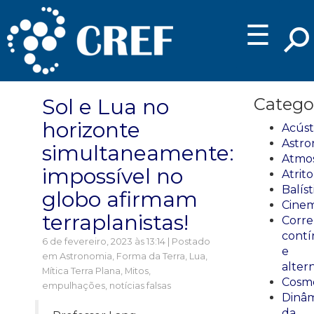
☰
Sol e Lua no
Catego
horizonte
Acúst
Astro
simultaneamente:
Atmos
impossível no
Atrito
Balíst
globo afirmam
Cinem
terraplanistas!
Corre
cont
6 de fevereiro, 2023 às 13:14 | Postado
e
em
Astronomia
,
Forma da Terra
,
Lua
,
alter
Mítica Terra Plana
,
Mitos,
Cosmo
empulhações, notícias falsas
Dinâm
da