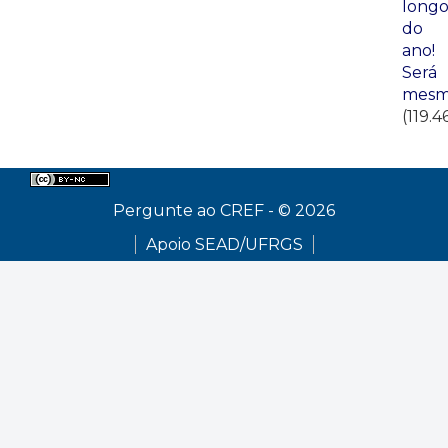
long
do
ano!
Será
mesm
(119.4
Pergunte ao CREF - © 2026
Apoio SEAD/UFRGS