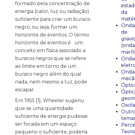
formado pela concentração de
estad
energia (calor, luz ou radiação)
da
matér
suficiente para criar um buraco
Onda
negro, ou seja, formar um
de
horizonte de eventos. O termo
gravi
horizonte de eventos é um
(onda
conceito em física associado a
marít
buracos negros que se refere
Onda
eletr
ao limite em torno de um
Onda
buraco negro além do qual
mecân
nada, nem mesmo a luz, pode
Óptic
escapar.
Óptic
geomé
Em 1955 [1], Wheeler sugeriu
Oscil
que se uma quantidade
Outr
suficiente de energia pudesse
tema
ser focada em um espaço
Perce
Teori
pequeno o suficiente, poderia