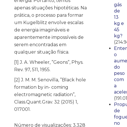
energia. Portanto, temos
gás
apenas situações hipotéticas. Na
de
prática, o processo para formar
13
um Kugelblitz envolve escalas
kg e
45
de energia imagináveis e
kg?
aparentemente impossíveis de
(214.9
serem encontradas em
Ente
qualquer situação física.
o
aume
[1] J. A. Wheeler, ”Geons”, Phys.
do
Rev. 97, 511, 1955.
peso
com
[2] J. M. M. Senovilla, ”Black hole
a
formation by in- coming
acele
electromagnetic radiation”,
(191.0
Class.Quant.Grav. 32 (2015) 1,
Propu
017001.
de
fogue
no
Número de visualizações:
3.328