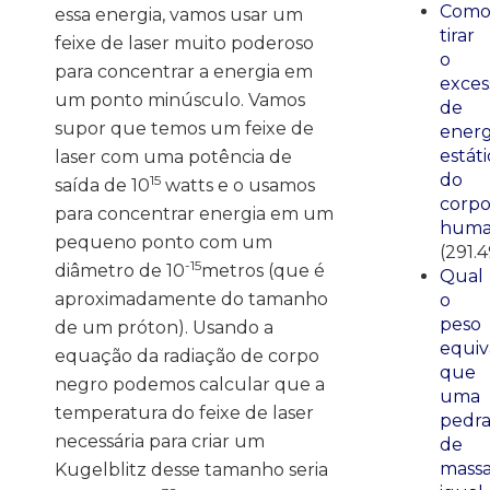
Com
essa energia, vamos usar um
tirar
feixe de laser muito poderoso
o
para concentrar a energia em
exces
um ponto minúsculo. Vamos
de
supor que temos um feixe de
energ
estáti
laser com uma potência de
do
15
saída de 10
watts e o usamos
corp
para concentrar energia em um
huma
pequeno ponto com um
(291.
-15
diâmetro de 10
metros (que é
Qual
aproximadamente do tamanho
o
peso
de um próton). Usando a
equiv
equação da radiação de corpo
que
negro podemos calcular que a
uma
temperatura do feixe de laser
pedr
necessária para criar um
de
mass
Kugelblitz desse tamanho seria