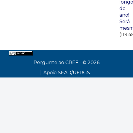
long
do
ano!
Será
mesm
(119.4
Pergunte ao CREF - © 2026
Apoio SEAD/UFRGS