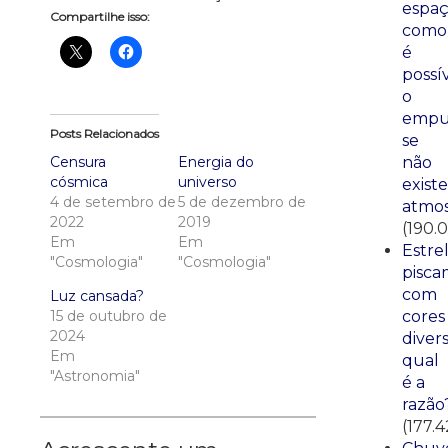
espaç
Compartilhe isso:
como
é
possí
o
empu
Posts Relacionados
se
Censura
Energia do
não
cósmica
universo
existe
4 de setembro de
5 de dezembro de
atmos
2022
2019
(190.
Em
Em
Estre
"Cosmologia"
"Cosmologia"
pisca
com
Luz cansada?
15 de outubro de
cores
2024
divers
Em
qual
"Astronomia"
é a
razão
(177.4