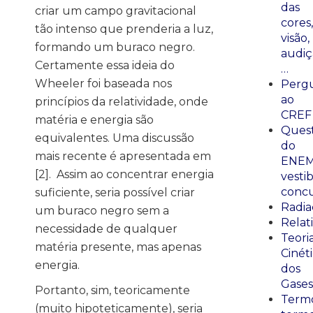
das
criar um campo gravitacional
cores,
tão intenso que prenderia a luz,
visão,
formando um buraco negro.
audiç
Certamente essa ideia do
…
Wheeler foi baseada nos
Perg
ao
princípios da relatividade, onde
CREF
matéria e energia são
Ques
equivalentes. Uma discussão
do
mais recente é apresentada em
ENEM
[2]. Assim ao concentrar energia
vestib
concu
suficiente, seria possível criar
Radia
um buraco negro sem a
Relat
necessidade de qualquer
Teori
matéria presente, mas apenas
Cinét
energia.
dos
Gases
Portanto, sim, teoricamente
Termo
(muito hipoteticamente), seria