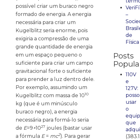
term
possível criar um buraco negro
VeriFí
formado de energia. A energia
–
Socie
necessária para criar um
Brasil
Kugelblitz seria enorme, pois
de
exigiria a compressão de uma
Física
grande quantidade de energia
Posts
em um espaço pequeno o
Popula
suficiente para criar um campo
gravitacional forte o suficiente
110V
para prender a luz dentro dele.
e
Por exemplo, assumindo um
127V:
10
posso
Kugelblitz com massa de 10
usar
kg (que é um minúsculo
o
buraco negro), a energia
equi
necessária para formá-lo seria
que
27
de
E
=9
×
10
joules (bastar usar
adqui
2
a fórmula
E
=
mc
). Para gerar
(383.