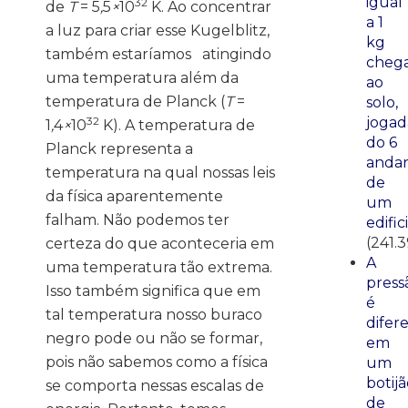
igual
32
de
T
= 5
,
5
×
10
K. Ao concentrar
a 1
a luz para criar esse Kugelblitz,
kg
também estaríamos atingindo
cheg
uma temperatura além da
ao
temperatura de Planck (
T
=
solo,
32
jogad
1
,
4
×
10
K). A temperatura de
do 6
Planck representa a
anda
temperatura na qual nossas leis
de
da física aparentemente
um
falham. Não podemos ter
edific
(241.
certeza do que aconteceria em
A
uma temperatura tão extrema.
press
Isso também significa que em
é
tal temperatura nosso buraco
difer
negro pode ou não se formar,
em
pois não sabemos como a física
um
botij
se comporta nessas escalas de
de