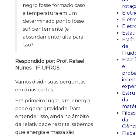
negro fosse formado caso
rotaç
Eletr
a temperatura em um
Elet
determinado ponto fosse
Eletr
suficientemente (e
Estát
absurdamente) alta para
Estát
isso?
de
Fluid
Estatí
Respondido por: Prof. Rafael
e
Nunes - IF-UFRGS
proba
incer
Vamos dividir suas perguntas
exper
em duas partes.
Estru
da
Em primeiro lugar, sim, energia
matér
pode gerar gravidade. Para
Filoso
entender isso, ainda no âmbito
da
da relatividade restrita, sabemos
Ciênc
que energia e massa são
Física