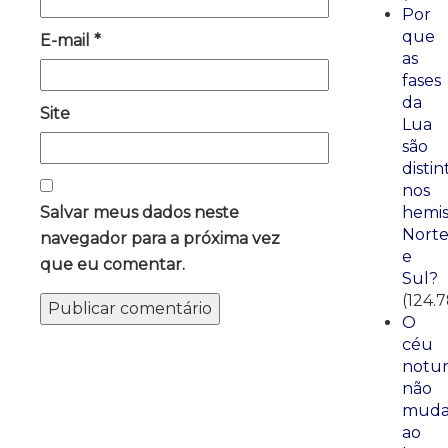
Por
que
E-mail
*
as
fases
da
Site
Lua
são
distin
nos
Salvar meus dados neste
hemis
Nort
navegador para a próxima vez
e
que eu comentar.
Sul?
(124.
O
céu
notu
não
mud
ao