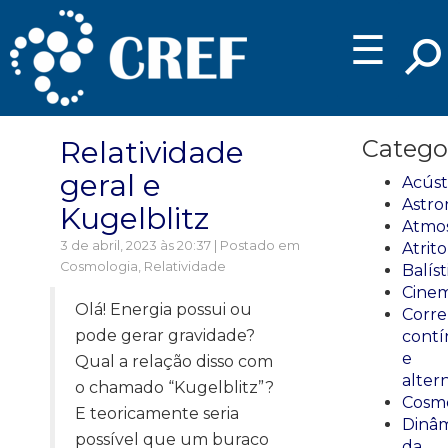
☰
Relatividade
Catego
geral e
Acúst
Astro
Kugelblitz
Atmos
3 de abril, 2023 às 20:37 | Postado em
Atrito
Cosmologia
,
Relatividade
Balíst
Cinem
Olá! Energia possui ou
Corre
pode gerar gravidade?
cont
e
Qual a relação disso com
alter
o chamado “Kugelblitz”?
Cosmo
E teoricamente seria
Dinâm
possível que um buraco
da