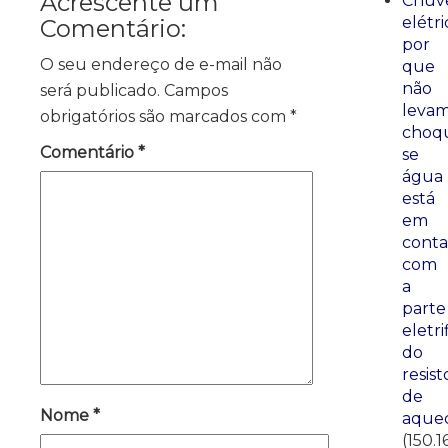
Acrescente um
Chuve
elétri
Comentário:
por
O seu endereço de e-mail não
que
não
será publicado.
Campos
leva
obrigatórios são marcados com
*
choq
Comentário
*
se
água
está
em
conta
com
a
parte
eletri
do
resist
de
Nome
*
aque
(150.1