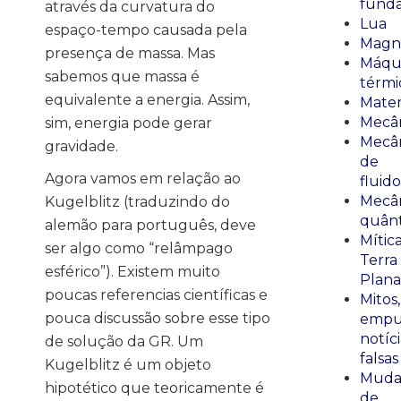
fund
através da curvatura do
Lua
espaço-tempo causada pela
Magn
presença de massa. Mas
Máqu
sabemos que massa é
térmi
equivalente a energia. Assim,
Mate
Mecâ
sim, energia pode gerar
Mecâ
gravidade.
de
Agora vamos em relação ao
fluido
Mecâ
Kugelblitz (traduzindo do
quânt
alemão para português, deve
Mític
ser algo como “relâmpago
Terra
esférico”). Existem muito
Plana
poucas referencias científicas e
Mitos,
pouca discussão sobre esse tipo
empu
notíci
de solução da GR. Um
falsas
Kugelblitz é um objeto
Muda
hipotético que teoricamente é
de