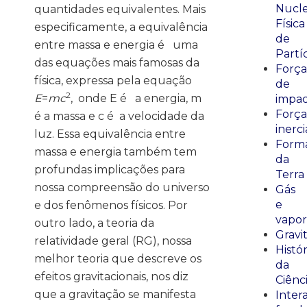
Nucle
quantidades equivalentes. Mais
Física
especificamente, a equivalência
de
entre massa e energia é uma
Partí
das equações mais famosas da
Força
física, expressa pela equação
de
2
E
=
mc
, onde E é a energia, m
impa
Força
é a massa e c é a velocidade da
inerci
luz. Essa equivalência entre
Form
massa e energia também tem
da
profundas implicações para
Terra
nossa compreensão do universo
Gás
e
e dos fenômenos físicos. Por
vapor
outro lado, a teoria da
Gravi
relatividade geral (RG), nossa
Histór
melhor teoria que descreve os
da
efeitos gravitacionais, nos diz
Ciênc
que a gravitação se manifesta
Inter