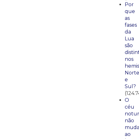
Por
que
as
fases
da
Lua
são
distin
nos
hemis
Nort
e
Sul?
(124.7
O
céu
notu
não
mud
ao