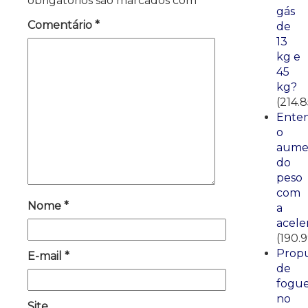
obrigatórios são marcados com
*
gás
Comentário
*
de
13
kg e
45
kg?
(214.
Ente
o
aume
do
peso
com
Nome
*
a
acele
(190.
Propu
E-mail
*
de
fogue
no
Site