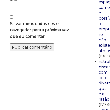
espaç
como
é
possí
o
Salvar meus dados neste
empu
navegador para a próxima vez
se
que eu comentar.
não
existe
atmos
(190.
Estre
pisca
com
cores
divers
qual
é a
razão
(177.