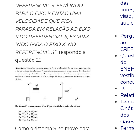
das
REFERENCIAL S’ ESTÁ INDO
cores,
PARA O EIXO X ENTÃO UMA
visão,
VELOCIDADE QUE FICA
audiç
PARADA EM RELAÇÃO AO EIXO
…
Perg
X DO REFERENCIAL S, ESTARIA
ao
INDO PARA O EIXO X- NO
CREF
REFERENCIAL S’
“, respondo a
Ques
questão 25.
do
ENEM
vestib
concu
Radia
Relat
Teori
Cinét
dos
Gases
Termo
Como o sistema S’ se move para