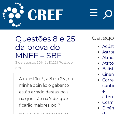
☰
Questões 8 e 25
Catego
da prova do
Acúst
Astro
MNEF – SBF
Atmos
3 de agosto, 2014 às 10:22 | Postado
Atrito
em
Balíst
Cinem
A questão 7 , a 8 e a 25 , na
Corre
minha opinião o gabarito
cont
e
estão errado destas, pois
alter
na questão na 7 diz que
Cosmo
ficarão maiores, pq ?
Dinâm
da