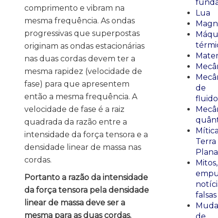
fund
comprimento e vibram na
Lua
mesma frequência. As ondas
Magn
progressivas que superpostas
Máqu
térmi
originam as ondas estacionárias
Mate
nas duas cordas devem ter a
Mecâ
mesma rapidez (velocidade de
Mecâ
fase) para que apresentem
de
então a mesma frequência. A
fluido
velocidade de fase é a raiz
Mecâ
quânt
quadrada da razão entre a
Mític
intensidade da força tensora e a
Terra
densidade linear de massa nas
Plana
cordas.
Mitos,
empu
Portanto a razão da intensidade
notíci
da força tensora pela densidade
falsas
linear de massa deve ser a
Muda
mesma para as duas cordas.
de