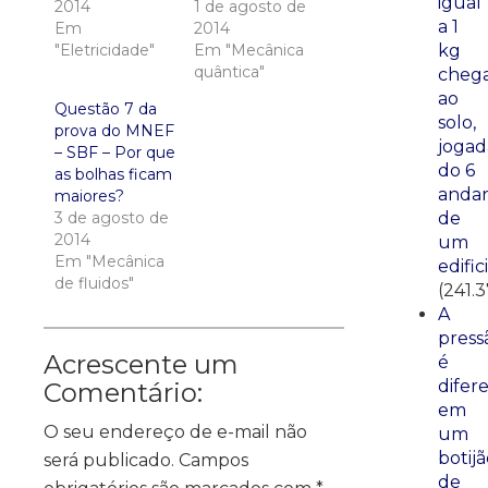
igual
2014
1 de agosto de
a 1
Em
2014
kg
"Eletricidade"
Em "Mecânica
quântica"
cheg
ao
Questão 7 da
solo,
prova do MNEF
jogad
– SBF – Por que
do 6
as bolhas ficam
anda
maiores?
de
3 de agosto de
2014
um
Em "Mecânica
edific
de fluidos"
(241.
A
press
Acrescente um
é
difer
Comentário:
em
O seu endereço de e-mail não
um
botij
será publicado.
Campos
de