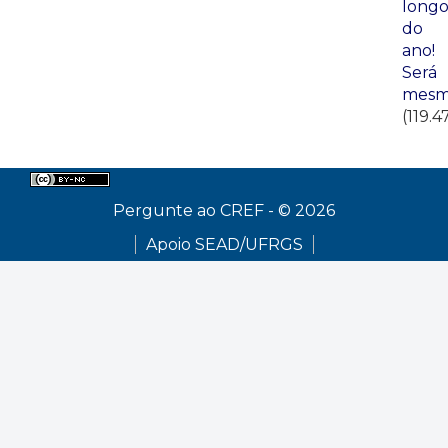
long
do
ano!
Será
mesm
(119.4
Pergunte ao CREF - © 2026
Apoio SEAD/UFRGS