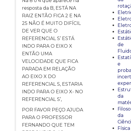
Na 8 o 4 que aparece na
rotaç
resposta da B, ESTÁ NA
Eletr
RAIZ ENTÃO FICA 2 E NA
Elet
25 NÃO É MUITO DIFÍCIL
Eletr
DE VER QUE O
Estát
Estát
REFERENCIAL S’ ESTÁ
de
INDO PARA O EIXO X
Fluid
ENTÃO UMA
Estatí
VELOCIDADE QUE FICA
e
PARADA EM RELAÇÃO
proba
AO EIXO X DO
incer
exper
REFERENCIAL S, ESTARIA
Estru
INDO PARA O EIXO X- NO
da
REFERENCIAL S’,
matér
Filoso
POR FAVOR PEÇO AJUDA
da
PARA O PROFESSOR
Ciênc
FERNANDO QUE TEM
Física