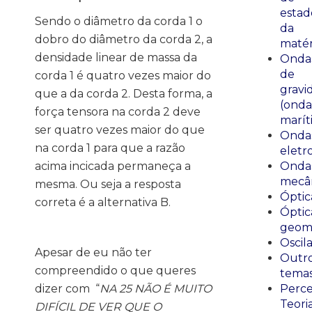
estad
Sendo o diâmetro da corda 1 o
da
dobro do diâmetro da corda 2, a
matér
densidade linear de massa da
Onda
de
corda 1 é quatro vezes maior do
gravi
que a da corda 2. Desta forma, a
(onda
força tensora na corda 2 deve
marít
ser quatro vezes maior do que
Onda
na corda 1 para que a razão
eletr
acima incicada permaneça a
Onda
mecân
mesma. Ou seja a resposta
Óptic
correta é a alternativa B.
Óptic
geomé
Oscil
Apesar de eu não ter
Outr
compreendido o que queres
tema
dizer com “
NA 25 NÃO É MUITO
Perce
Teori
DIFÍCIL DE VER QUE O