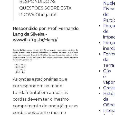
RESPONDIDO AS
Nucle
QUESTÕES SOBRE ESTA
Física
de
PROVA Obrigado!!
Partí
Força
Respondido por: Prof. Fernando
de
Lang da Silveira -
impa
www.if.ufrgs.br/~lang/
Força
inerci
Form
da
Terra
Gás
e
As ondas estacionárias que
vapor
correspondem ao modo
Gravi
fundamental em ambas as
Histór
cordas devem ter o mesmo
da
Ciênc
comprimento de onda já que as
Inter
cordas possuem o mesmo