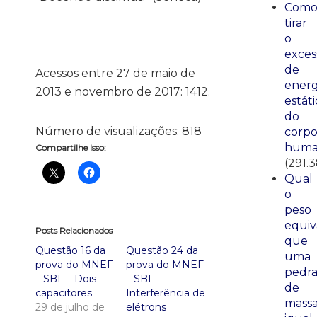
Com
tirar
o
exces
de
Acessos entre 27 de maio de
energ
2013 e novembro de 2017: 1412.
estáti
do
Número de visualizações:
818
corp
huma
Compartilhe isso:
(291.
Qual
o
peso
equiv
Posts Relacionados
que
Questão 16 da
Questão 24 da
uma
prova do MNEF
prova do MNEF
pedr
– SBF – Dois
– SBF –
de
capacitores
Interferência de
mass
29 de julho de
elétrons