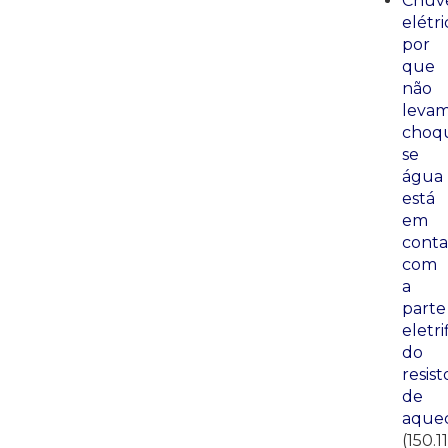
Chuve
elétri
por
que
não
leva
choq
se
água
está
em
conta
com
a
parte
eletri
do
resist
de
aque
(150.1