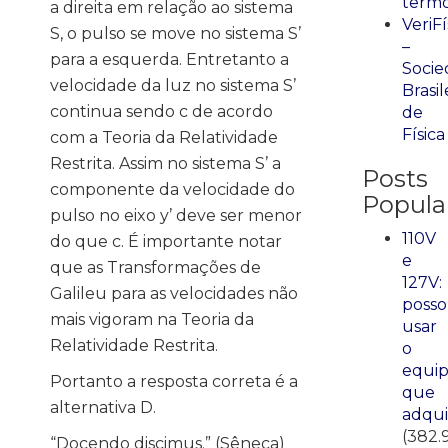
term
a direita em relação ao sistema
VeriFí
S, o pulso se move no sistema S’
–
para a esquerda. Entretanto a
Socie
velocidade da luz no sistema S’
Brasil
continua sendo c de acordo
de
Física
com a Teoria da Relatividade
Restrita. Assim no sistema S’ a
Posts
componente da velocidade do
Popula
pulso no eixo y’ deve ser menor
110V
do que c. É importante notar
e
que as Transformações de
127V:
Galileu para as velocidades não
posso
mais vigoram na Teoria da
usar
Relatividade Restrita.
o
equi
Portanto a resposta correta é a
que
alternativa D.
adqui
(382.
“Docendo discimus.” (Sêneca)