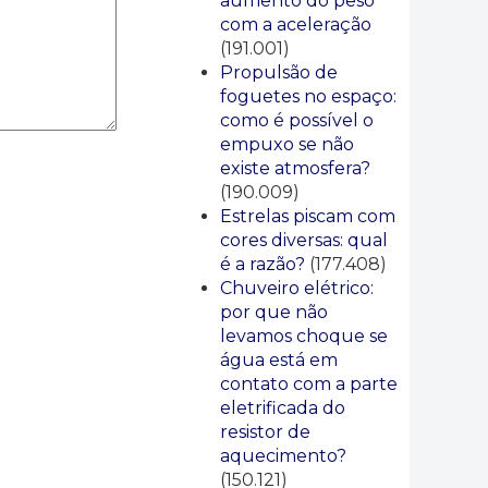
aumento do peso
com a aceleração
(191.001)
Propulsão de
foguetes no espaço:
como é possível o
empuxo se não
existe atmosfera?
(190.009)
Estrelas piscam com
cores diversas: qual
é a razão?
(177.408)
Chuveiro elétrico:
por que não
levamos choque se
água está em
contato com a parte
eletrificada do
resistor de
aquecimento?
(150.121)