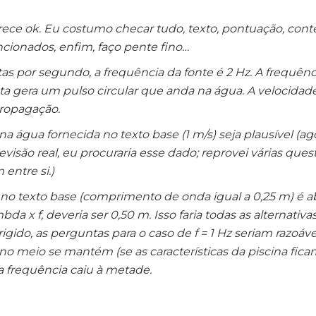
ece ok. Eu costumo checar tudo, texto, pontuação, conte
cionados, enfim, faço pente fino…
s por segundo, a frequência da fonte é 2 Hz. A frequênc
ta gera um pulso circular que anda na água. A velocidad
propagação.
a água fornecida no texto base (1 m/s) seja plausível (a
revisão real, eu procuraria esse dado; reprovei várias ques
entre si.)
o no texto base (comprimento de onda igual a 0,25 m) é a
da x f, deveria ser 0,50 m. Isso faria todas as alternati
igido, as perguntas para o caso de f = 1 Hz seriam razoáve
e no meio se mantém (se as características da piscina fica
 frequência caiu à metade.