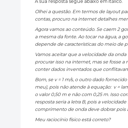
A sua resposta segue abaixo em itálico.
Olhei a questão. Em termos de layout par
contas, procuro na internet detalhes men
Agora vamos ao conteúdo. Se caem 2 gota
a mesma da fonte. Ao tocar na água, a go
depende de características do meio de 
Vamos aceitar que a velocidade da onda n
procurar isso na internet, mas se fosse a 
conter dados inventados que conflitavam 
Bom, se v = 1 m/s, o outro dado fornecid
meu), pois não atende à equação: v = lamb
o valor 0,50 m e não com 0,25 m. Isso corr
resposta seria a letra B, pois a velocidad
comprimento de onda deve dobrar pois a
Meu raciocínio físico está correto?