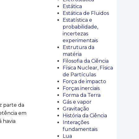
Estática
Estática de Fluidos
Estatística e
probabilidade,
incertezas
experimentais
Estrutura da
matéria
Filosofia da Ciência
Física Nuclear, Física
de Partículas
Força de impacto
Forças inerciais
Forma da Terra
Gás e vapor
z parte da
Gravitação
petência em
História da Ciência
á havia
Interações
fundamentais
Lua