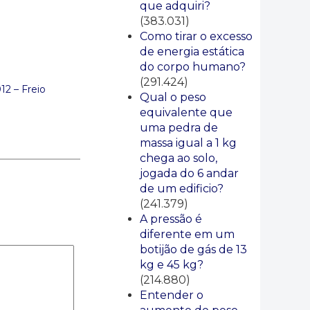
que adquiri?
(383.031)
Como tirar o excesso
de energia estática
do corpo humano?
(291.424)
 – Freio
Qual o peso
equivalente que
uma pedra de
massa igual a 1 kg
chega ao solo,
jogada do 6 andar
de um edificio?
(241.379)
A pressão é
diferente em um
botijão de gás de 13
kg e 45 kg?
(214.880)
Entender o