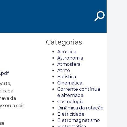
⚲
Categorias
Acústica
Astronomia
Atmosfera
Atrito
.pdf
Balística
Cinemática
erta,
Corrente contínua
a cada
e alternada
mava da
Cosmologia
ssou a cair
Dinâmica da rotação
Eletricidade
Eletromagnetismo
se
Eletrostática