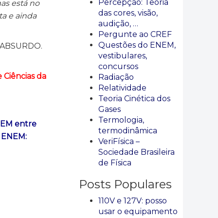
Percepção: Teoria
mas está no
das cores, visão,
ta e ainda
audição, …
Pergunte ao CREF
Questões do ENEM,
o ABSURDO.
vestibulares,
concursos
 Ciências da
Radiação
Relatividade
Teoria Cinética dos
Gases
Termologia,
NEM entre
termodinâmica
o ENEM:
VeriFísica –
Sociedade Brasileira
de Física
Posts Populares
110V e 127V: posso
usar o equipamento