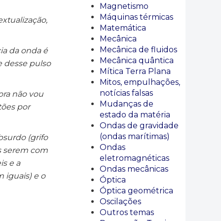
Magnetismo
Máquinas térmicas
xtualização,
Matemática
Mecânica
Mecânica de fluidos
ia da onda é
Mecânica quântica
e desse pulso
Mítica Terra Plana
Mitos, empulhações,
notícias falsas
gora não vou
Mudanças de
tões por
estado da matéria
Ondas de gravidade
(ondas marítimas)
bsurdo (grifo
Ondas
vas serem com
eletromagnéticas
is e a
Ondas mecânicas
m iguais) e o
Óptica
Óptica geométrica
Oscilações
Outros temas