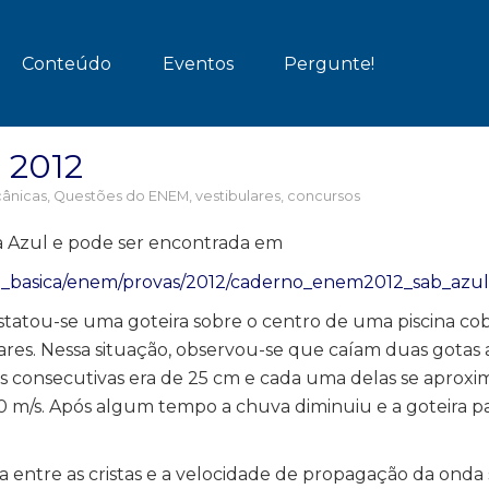
Conteúdo
Eventos
Pergunte!
 2012
ânicas
,
Questões do ENEM, vestibulares, concursos
a Azul e pode ser encontrada em
ao_basica/enem/provas/2012/caderno_enem2012_sab_azul
tatou-se uma goteira sobre o centro de uma piscina cob
res. Nessa situação, observou-se que caíam duas gotas 
as consecutivas era de 25 cm e cada uma delas se aproxi
0 m/s. Após algum tempo a chuva diminuiu e a goteira pa
a entre as cristas e a velocidade de propagação da onda 