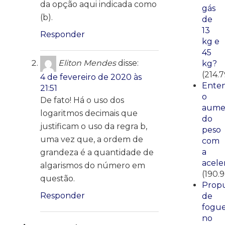
da opção aqui indicada como
gás
(b).
de
13
Responder
kg e
45
Eliton Mendes
disse:
kg?
(214.
4 de fevereiro de 2020 às
Ente
21:51
o
De fato! Há o uso dos
aume
logaritmos decimais que
do
justificam o uso da regra b,
peso
uma vez que, a ordem de
com
a
grandeza é a quantidade de
acele
algarismos do número em
(190.
questão.
Propu
Responder
de
fogue
no