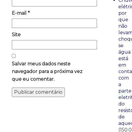
Chuve
elétri
E-mail
*
por
que
não
leva
Site
choq
se
água
está
Salvar meus dados neste
em
navegador para a próxima vez
conta
com
que eu comentar.
a
parte
eletri
do
resist
de
aque
(150.