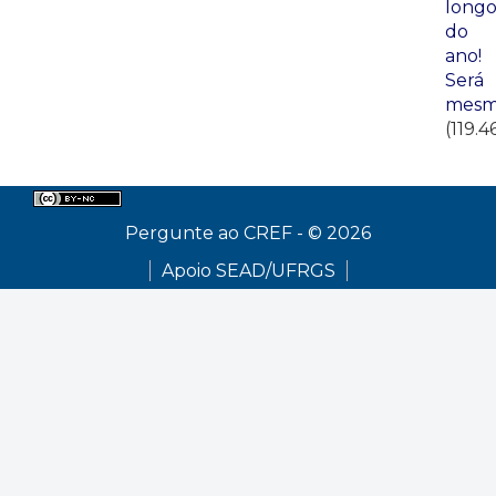
long
do
ano!
Será
mesm
(119.4
Pergunte ao CREF - © 2026
Apoio SEAD/UFRGS