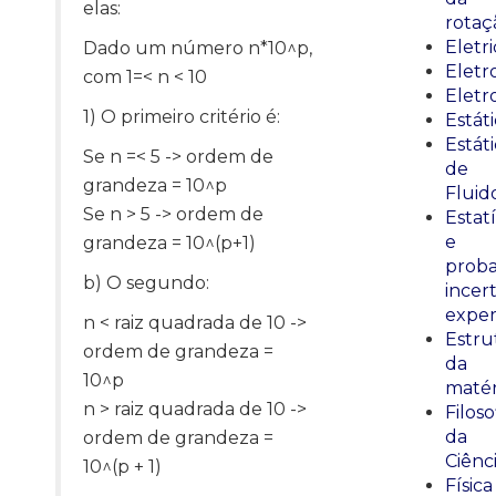
elas:
rotaç
Eletr
Dado um número n*10^p,
Elet
com 1=< n < 10
Eletr
1) O primeiro critério é:
Estát
Estát
Se n =< 5 -> ordem de
de
grandeza = 10^p
Fluid
Se n > 5 -> ordem de
Estatí
e
grandeza = 10^(p+1)
proba
b) O segundo:
incer
exper
n < raiz quadrada de 10 ->
Estru
ordem de grandeza =
da
10^p
matér
n > raiz quadrada de 10 ->
Filoso
da
ordem de grandeza =
Ciênc
10^(p + 1)
Física