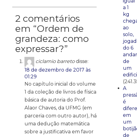
igual
a 1
kg
2 comentários
cheg
em “
Ordem de
ao
solo,
grandeza: como
jogad
expressar?
”
do 6
anda
de
ciclamio barreto
disse:
um
18 de dezembro de 2017 às
edific
01:29
(241.3
No capítulo inicial do volume
A
1 da coleção de livros de física
press
básica de autoria do Prof.
é
Alaor Chaves, da UFMG (em
difer
em
parceria com outro autor), há
um
uma dedução matemática
botij
sobre a justificativa em favor
de