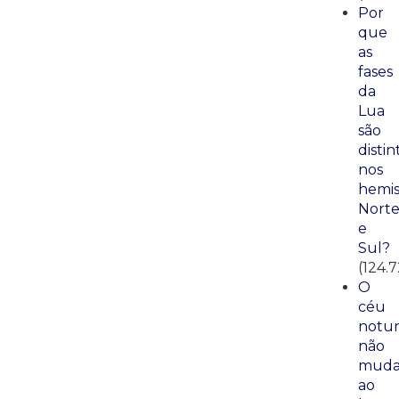
Por
que
as
fases
da
Lua
são
distin
nos
hemis
Nort
e
Sul?
(124.
O
céu
notu
não
mud
ao