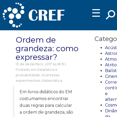
☰
Ordem de
Catego
grandeza: como
Acúst
Astro
expressar?
Atmos
13 de dezembro, 2017 às 18:51 |
Atrito
Postado em
Estatística e
Balíst
probabilidade, incertezas
Cinem
experimentais
,
Matemática
Corre
cont
Em livros didáticos do EM
e
costumamos encontrar
alter
Cosmo
duas regras para calcular
Dinâm
a ordem de grandeza, são
da