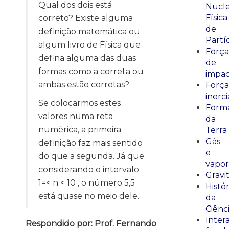
Qual dos dois está
Nucle
Física
correto? Existe alguma
de
definição matemática ou
Partí
algum livro de Física que
Força
defina alguma das duas
de
formas como a correta ou
impa
ambas estão corretas?
Força
inerci
Se colocarmos estes
Form
valores numa reta
da
numérica, a primeira
Terra
Gás
definição faz mais sentido
e
do que a segunda. Já que
vapor
considerando o intervalo
Gravi
1=< n < 10 , o número 5,5
Histór
está quase no meio dele.
da
Ciênc
Inter
Respondido por: Prof. Fernando