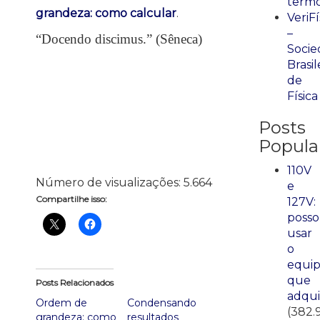
term
grandeza: como calcular
.
VeriFí
–
“Docendo discimus.” (Sêneca)
Socie
Brasil
de
Física
Posts
Popula
110V
Número de visualizações:
5.664
e
Compartilhe isso:
127V:
posso
usar
o
equi
que
Posts Relacionados
adqui
Ordem de
Condensando
(382.
grandeza: como
resultados