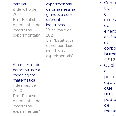
Com
calcular?
experimentais
tirar
8 de julho de
de uma mesma
o
2024
grandeza com
Em "Estatística
diferentes
exces
e probabilidade,
incertezas
de
incertezas
18 de maio de
energ
experimentais"
2021
estáti
Em "Estatística
do
e probabilidade,
corp
incertezas
huma
experimentais"
(291.
A pandemia do
Qual
coronavírus e a
o
modelagem
peso
matemática
equiv
1 de maio de
que
2020
uma
Em "Estatística
pedr
e probabilidade,
de
incertezas
mass
experimentais"