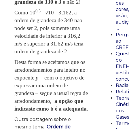
grandeza de 330 é 3
e não 2!
das
cores,
0,5
Como 10
= √10 =3,162, a
visão,
ordem de grandeza de 340 não
audiç
pode ser 2, pois somente uma
…
Perg
velocidade de inferior a 316,2
ao
m/s e superior a 31,62 m/s teria
CREF
ordem de grandeza de 2.
Ques
do
Desta forma se aceitamos que os
ENEM
arredondamentos para inteiro no
vestib
expoente
p
– com o objetivo de
concu
expressar uma ordem de
Radia
Relat
grandeza – segue a usual regra de
Teori
arredondamento,
a opção que
Cinét
indicaste como b é a adequada
.
dos
Gases
Outra postagem sobre o
Termo
mesmo tema:
Ordem de