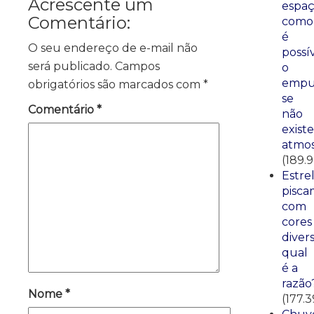
Acrescente um
espaç
Comentário:
como
é
O seu endereço de e-mail não
possí
será publicado.
Campos
o
empu
obrigatórios são marcados com
*
se
Comentário
*
não
existe
atmos
(189.
Estre
pisca
com
cores
divers
qual
é a
razão
Nome
*
(177.3