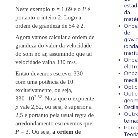
estad
Neste exemplo
p
= 1,69 e o
P
é
da
portanto o inteiro 2. Logo a
matér
ordem de grandeza de 54 é 2.
Onda
de
Agora vamos calcular a ordem de
gravi
grandeza do valor da velocidade
(onda
marít
do som no ar, assumindo que tal
Onda
velocidade valha 330 m/s.
eletr
Então devemos escrever 330
Onda
mecân
com uma potência de 10
Óptic
exclusivamente, ou seja,
Óptic
2,52
330=10
. Nota que o expoente
geomé
p
vale 2,52, ou seja, é superior a
Oscil
Outr
2,5 e portanto pela usual regra de
tema
arredondamento escrevemos que
Perce
P
= 3. Ou seja,
a ordem de
Teori