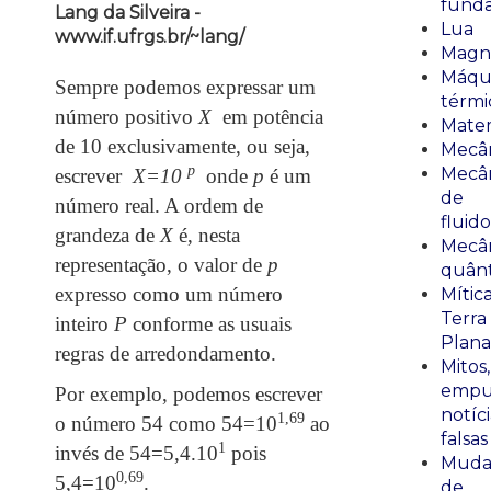
fund
Lang da Silveira -
Lua
www.if.ufrgs.br/~lang/
Magn
Máqu
Sempre podemos expressar um
térmi
número positivo
X
em potência
Mate
de 10 exclusivamente, ou seja,
Mecâ
p
Mecâ
escrever
X=10
onde
p
é um
de
número real. A ordem de
fluido
grandeza de
X
é, nesta
Mecâ
representação, o valor de
p
quânt
expresso como um número
Mític
Terra
inteiro
P
conforme as usuais
Plana
regras de arredondamento.
Mitos,
empu
Por exemplo, podemos escrever
notíci
1,69
o número 54 como 54=10
ao
falsas
1
invés de 54=5,4.10
pois
Muda
0,69
5,4=10
.
de