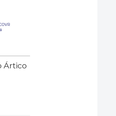
DSCOVR
rá
o Ártico