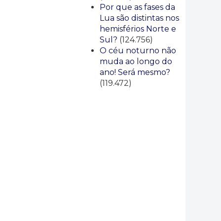
Por que as fases da
Lua são distintas nos
hemisférios Norte e
Sul?
(124.756)
O céu noturno não
muda ao longo do
ano! Será mesmo?
(119.472)