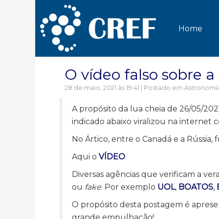
Home
O vídeo falso sobre a
28 de maio, 2021 às 19:41 | Postado em
Astronomi
A propósito da lua cheia de 26/05/20
indicado abaixo viralizou na internet
No Ártico, entre o Canadá e a Rússia,
Aqui o
VÍDEO
.
Diversas agências que verificam a vera
ou
fake
. Por exemplo
UOL
,
BOATOS
,
O propósito desta postagem é aprese
grande empulhação!