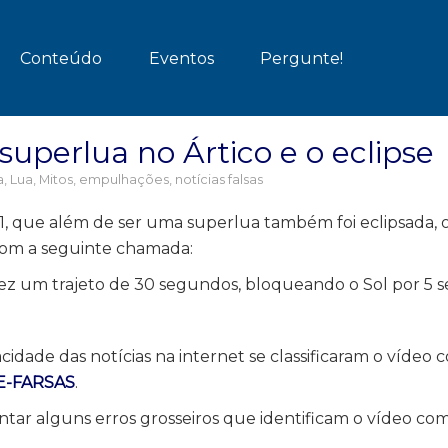
Conteúdo
Eventos
Pergunte!
 superlua no Ártico e o eclipse
a
,
Lua
,
Mitos, empulhações, notícias falsas
21, que além de ser uma superlua também foi eclipsada, 
 com a seguinte chamada:
 fez um trajeto de 30 segundos, bloqueando o Sol por 5 
cidade das notícias na internet se classificaram o vídeo 
E-FARSAS
.
ntar alguns erros grosseiros que identificam o vídeo c