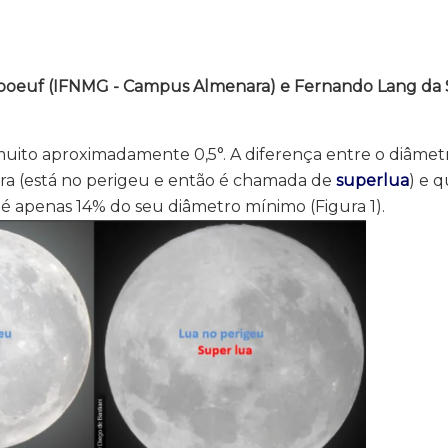
boeuf (IFNMG - Campus Almenara) e Fernando Lang da Sil
muito aproximadamente 0,5°. A diferença entre o diâmet
rra (está no perigeu e então é chamada de
superlua
) e 
 é apenas 14% do seu diâmetro mínimo (Figura 1).