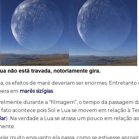
, os efeitos de maré deveriam ser enormes. Entretanto o
spera em
marés sizígias
.
velmente durante a “filmagem”, o tempo da passagem d
 fato acontece pois Sol e Lua se movem em relação à Te
lar
). Na verdade a Lua se atrasa um pouco em relação ao
mente.
riar muito enquanto ela passa, como se estivesse aprox