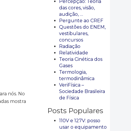
Percepção: Teoria
das cores, visão,
audição, …
Pergunte ao CREF
Questões do ENEM,
vestibulares,
concursos
Radiação
Relatividade
Teoria Cinética dos
Gases
Termologia,
termodinâmica
VeriFísica –
Sociedade Brasileira
ara nós. No
de Física
adas mostra
Posts Populares
110V e 127V: posso
usar o equipamento