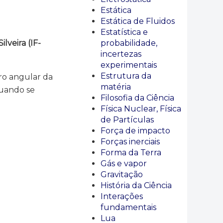
Estática
Estática de Fluidos
Estatística e
veira (IF-
probabilidade,
incertezas
experimentais
Estrutura da
ro angular da
matéria
quando se
Filosofia da Ciência
Física Nuclear, Física
de Partículas
Força de impacto
Forças inerciais
Forma da Terra
Gás e vapor
Gravitação
História da Ciência
Interações
fundamentais
Lua