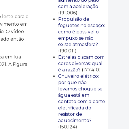
aumento do peso
com a aceleração
(191.006)
 leste para o
Propulsão de
 movimento em
foguetes no espaço:
io. O vídeo
como é possível o
empuxo se não
tado então
existe atmosfera?
(190.011)
ca em lua
Estrelas piscam com
cores diversas: qual
21. A Figura
é a razão?
(177.410)
Chuveiro elétrico:
por que não
levamos choque se
água está em
contato com a parte
eletrificada do
resistor de
aquecimento?
(150.124)