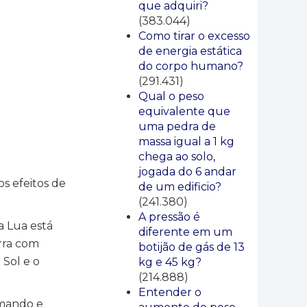
que adquiri?
(383.044)
Como tirar o excesso
de energia estática
do corpo humano?
(291.431)
Qual o peso
equivalente que
uma pedra de
massa igual a 1 kg
chega ao solo,
jogada do 6 andar
s efeitos de
de um edificio?
(241.380)
A pressão é
a Lua está
diferente em um
rra com
botijão de gás de 13
 Sol e o
kg e 45 kg?
(214.888)
Entender o
imando e