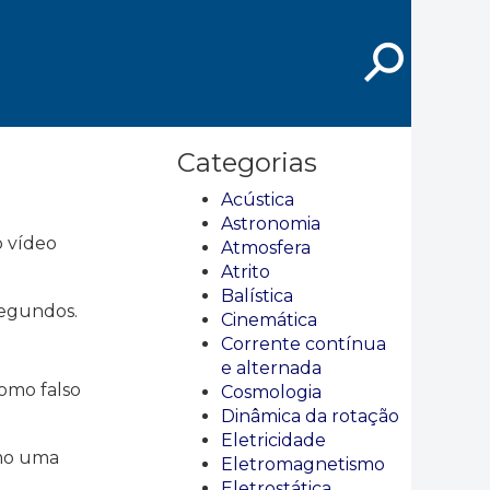
⚲
Categorias
Acústica
Astronomia
o vídeo
Atmosfera
Atrito
Balística
segundos.
Cinemática
Corrente contínua
e alternada
como falso
Cosmologia
Dinâmica da rotação
Eletricidade
omo uma
Eletromagnetismo
Eletrostática