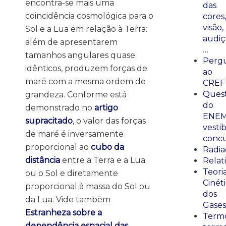
encontra-se mais uma
das
coincidência cosmológica para o
cores,
visão,
Sol e a Lua em relação à Terra:
audiç
além de apresentarem
…
tamanhos angulares quase
Perg
idênticos, produzem forças de
ao
maré com a mesma ordem de
CREF
Ques
grandeza. Conforme está
do
demonstrado no
artigo
ENEM
supracitado
, o valor das forças
vestib
de maré é inversamente
concu
proporcional ao
cubo da
Radia
distância
entre a Terra e a Lua
Relat
Teori
ou o Sol e diretamente
Cinét
proporcional à massa do Sol ou
dos
da Lua. Vide também
Gases
Estranheza sobre a
Termo
dependência espacial das