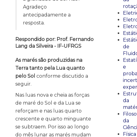
rotaç
Agradeço
Eletr
antecipadamente a
Elet
resposta.
Eletr
Estát
Respondido por: Prof. Fernando
Estát
Lang da Silveira - IF-UFRGS
de
Fluid
As marés são produzidas na
Estatí
e
Terra tanto pela Lua quanto
proba
pelo Sol
conforme discutido a
incer
seguir.
exper
Estru
Nas luas nova e cheia as forças
da
de maré do Sol e da Lua se
matér
reforçam e nas luas quarto
Filoso
crescente e quarto minguante
da
se subtraem. Por isso ao longo
Ciênc
Física
do mês lunar as marés mudam