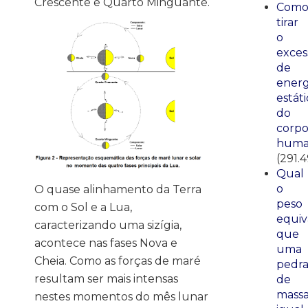
Crescente e Quarto Minguante.
Com
tirar
o
exces
de
energ
estáti
do
corp
huma
(291.
Qual
o
O quase alinhamento da Terra
peso
com o Sol e a Lua,
equiv
caracterizando uma sizígia,
que
acontece nas fases Nova e
uma
Cheia. Como as forças de maré
pedr
resultam ser mais intensas
de
mass
nestes momentos do mês lunar