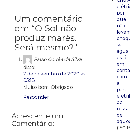
Chuve
elétri
por
Um comentário
que
em “
O Sol não
não
leva
produz marés.
choq
Será mesmo?
”
se
água
está
Paulo Corrêa da Silva
em
disse:
conta
7 de novembro de 2020 às
com
05:18
a
Muito bom. Obrigado.
parte
eletri
Responder
do
resist
Acrescente um
de
aque
Comentário:
(150.1