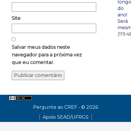
long
do
ano!
Site
Será
mesm
(119.4
Salvar meus dados neste
navegador para a próxima vez
que eu comentar.
Pergunte ao CREF - © 2026
Apoio SEAD/UFRGS