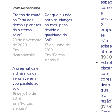
espaç
como
Posts Relacionados
é
Efeitos de maré
Por que eu não
possí
na Terra dos
noto mudanças
o
demais planetas
no meu peso
empu
do sistema
devido à
solar?
gravidade do
se
29 de novembro
Sol?
não
de 2020
17 de junho de
existe
Em
2019
atmos
"Astronomia"
Em "Forças
(190.
inerciais"
Estre
pisca
A cinemática e
a dinâmica da
com
aeronave em
cores
voo paralelo ao
divers
solo
qual
16 de julho de
é a
2018
razão
Em "Forças
(177.
inerciais"