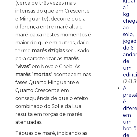
igual
(cerca de três vezes mais
a 1
intensas do que em Crescente
kg
e Minguante), decorre que a
cheg
diferença entre maré alta e
ao
solo,
maré baixa nestes momentos é
jogad
maior do que em outros, daí o
do 6
termo
marés sizígias
ser usado
anda
para caracterizar as
marés
de
“vivas”
em Nova e Cheia. As
um
marés “mortas”
acontecem nas
edific
(241.
fases Quarto Minguante e
A
Quarto Crescente em
press
consequência de que o efeito
é
combinado do Sol e da Lua
difer
resulta em forças de marés
em
um
atenuadas.
botij
Tábuas de maré, indicando as
de