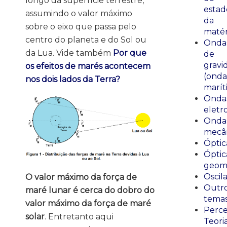
longo da superfície terrestre,
estad
assumindo o valor máximo
da
sobre o eixo que passa pelo
matér
centro do planeta e do Sol ou
Onda
da Lua. Vide também
Por que
de
gravi
os efeitos de marés acontecem
(onda
nos dois lados da Terra?
marít
Onda
eletr
Onda
mecân
Óptic
Óptic
geomé
Oscil
O valor máximo da força de
Outr
maré lunar é cerca do dobro do
tema
valor máximo da força de maré
Perce
solar
. Entretanto aqui
Teori