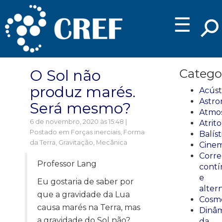
☰
O Sol não
Catego
produz marés.
Acúst
Astro
Será mesmo?
Atmos
6 de novembro, 2020 às 15:48 |
Atrito
Postado em
Forças inerciais
,
Forma
Balíst
da Terra
,
Gravitação
,
Mecânica
Cinem
Corre
Professor Lang
cont
e
Eu gostaria de saber por
alter
que a gravidade da Lua
Cosmo
causa marés na Terra, mas
Dinâm
a gravidade do Sol não?
da