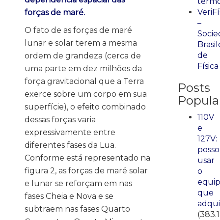
term
VeriFí
forças de maré.
–
O fato de as forças de maré
Socie
lunar e solar terem a mesma
Brasil
de
ordem de grandeza (cerca de
Física
uma parte em dez milhões da
força gravitacional que a Terra
Posts
exerce sobre um corpo em sua
Popula
superfície), o efeito combinado
110V
dessas forças varia
e
expressivamente entre
127V:
diferentes fases da Lua.
posso
Conforme está representado na
usar
figura 2, as forças de maré solar
o
equi
e lunar se reforçam em nas
que
fases Cheia e Nova e se
adqui
subtraem nas fases Quarto
(383.