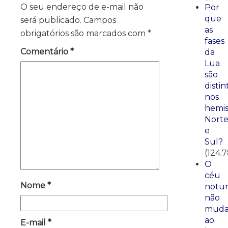
O seu endereço de e-mail não
Por
que
será publicado.
Campos
as
obrigatórios são marcados com
*
fases
Comentário
*
da
Lua
são
distin
nos
hemis
Nort
e
Sul?
(124.
O
céu
Nome
*
notu
não
mud
ao
E-mail
*