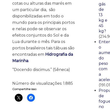
cotas ou alturas das marés em
gás
de
um particular dia, são
13
disponibilizadas em todo o
kg e
mundo para os principais portos
45
e nelas pode-se observar os
kg?
efeitos conjuntos do Sol e da
(214.9
Lua durante o mês. Para os
Ente
o
portos brasileiros tais tábuas são
aume
encontradas em
Hidrografia da
do
Marinha
.
peso
com
“Docendo discimus.” (Sêneca)
a
acele
Número de visualizações:
1.885
(191.0
Compartilhe isso:
Propu
de
fogue
no