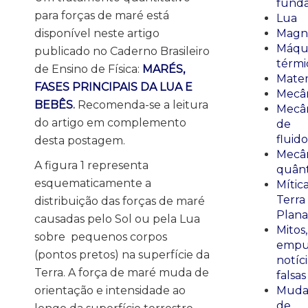
fund
para forças de maré está
Lua
disponível neste artigo
Magn
Máqu
publicado no Caderno Brasileiro
térmi
de Ensino de Física:
MARÉS,
Mate
FASES PRINCIPAIS DA LUA E
Mecâ
BEBÊS
.
Recomenda-se a leitura
Mecâ
do artigo em complemento
de
fluido
desta postagem.
Mecâ
A figura 1 representa
quânt
esquematicamente a
Mític
Terra
distribuição das forças de maré
Plana
causadas pelo Sol ou pela Lua
Mitos,
sobre pequenos corpos
empu
(pontos pretos) na superfície da
notíci
Terra. A força de maré muda de
falsas
orientação e intensidade ao
Muda
de