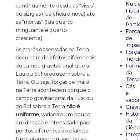
Nucle
continuamente desde as “vivas”
Física
ou sizígias (lua cheia e nova) até
de
as “mortas” (lua quarto
Partí
minguante e quarto
Força
crescente).
de
impa
As marés observadas na Terra
Força
decorrem de efeitos diferenciais
inerci
do campo gravitacional que a
Form
da
Lua ou Sol produzem sobre a
Terra
Terra. Ou seja, forças de maré
Gás
na Terra acontecem porque o
e
campo gravitacional da Lua ou
vapor
do Sol sobre a Terra
não é
Gravi
Histór
uniforme
, variando um pouco
da
em direção e intensidade para
Ciênc
pontos diferentes do planeta.
Inter
Um tratamento quantitativo