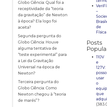
term
Globo Ciência: Qual foi a
VeriFí
receptividade da “teoria
–
da gravitação” de Newton
Socie
à época? Ela logo foi
Brasil
de
aceita?
Física
Segunda pergunta do
Posts
Globo Ciência: Houve
Popula
alguma tentativa de
“teste experimental” para
110V
a Lei da Gravitação
e
Universal na época de
127V:
posso
Newton?
usar
Terceira pergunta do
o
Globo Ciência: Como
equi
que
Newton chegou à “teoria
adqui
de marés”?
(383.