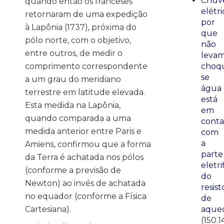
Chuve
quando então os franceses
elétri
retornaram de uma expedição
por
à Lapônia (1737), próxima do
que
pólo norte, com o objetivo,
não
entre outros, de medir o
leva
comprimento correspondente
choq
se
a um grau do meridiano
água
terrestre em latitude elevada.
está
Esta medida na Lapônia,
em
quando comparada a uma
conta
medida anterior entre Paris e
com
a
Amiens, confirmou que a forma
parte
da Terra é achatada nos pólos
eletri
(conforme a previsão de
do
Newton) ao invés de achatada
resist
no equador (conforme a Física
de
Cartesiana).
aque
(150.1