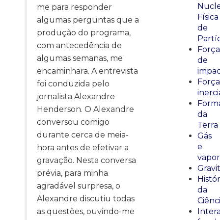
Nucle
me para responder
Física
algumas perguntas que a
de
produção do programa,
Partí
com antecedência de
Força
algumas semanas, me
de
encaminhara. A entrevista
impa
Força
foi conduzida pelo
inerci
jornalista Alexandre
Form
Henderson. O Alexandre
da
conversou comigo
Terra
durante cerca de meia-
Gás
e
hora antes de efetivar a
vapor
gravação. Nesta conversa
Gravi
prévia, para minha
Histór
agradável surpresa, o
da
Alexandre discutiu todas
Ciênc
as questões, ouvindo-me
Inter