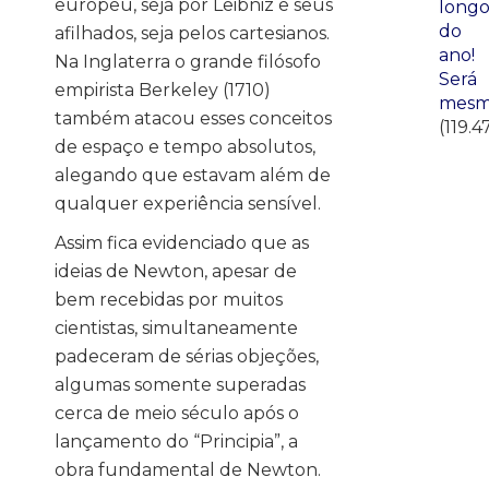
europeu, seja por Leibniz e seus
long
do
afilhados, seja pelos cartesianos.
ano!
Na Inglaterra o grande filósofo
Será
empirista Berkeley (1710)
mesm
também atacou esses conceitos
(119.4
de espaço e tempo absolutos,
alegando que estavam além de
qualquer experiência sensível.
Assim fica evidenciado que as
ideias de Newton, apesar de
bem recebidas por muitos
cientistas, simultaneamente
padeceram de sérias objeções,
algumas somente superadas
cerca de meio século após o
lançamento do “Principia”, a
obra fundamental de Newton.