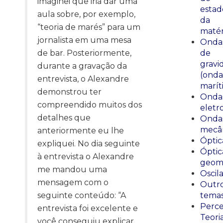
imaginei que iria dar uma
estad
aula sobre, por exemplo,
da
“teoria de marés” para um
matér
jornalista em uma mesa
Onda
de bar. Posteriormente,
de
gravi
durante a gravação da
(onda
entrevista, o Alexandre
marít
demonstrou ter
Onda
compreendido muitos dos
eletr
detalhes que
Onda
mecân
anteriormente eu lhe
Óptic
expliquei. No dia seguinte
Óptic
à entrevista o Alexandre
geomé
me mandou uma
Oscil
mensagem com o
Outr
seguinte conteúdo: “A
tema
Perce
entrevista foi excelente e
Teori
você conseguiu explicar