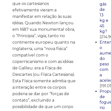
que os cartesianos
gás
de
efetivamente vieram a
13
manifestar em relação às suas
kg e
idéias. Quando Newton lançou
45
em 1687 sua monumental obra,
kg?
o “Principia”, vigia, tanto no
(214.
continente europeu quanto na
Ente
o
Inglaterra, uma “nova física”
aume
compatível com o
do
copernicanismo e com as idéias
peso
de Galileu: era a Física de
com
Descartes (ou Física Cartesiana).
a
acele
Esta Física somente admitia que
(191.0
a interação entre os corpos
Propu
poderia se dar por “forças de
de
contato”, excluindo a
fogue
possibilidade de que um corpo
no