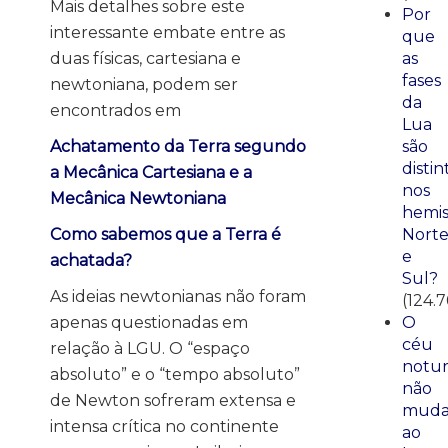
Mais detalhes sobre este
Por
interessante embate entre as
que
duas físicas, cartesiana e
as
fases
newtoniana, podem ser
da
encontrados em
Lua
Achatamento da Terra segundo
são
distin
a Mecânica Cartesiana e a
nos
Mecânica Newtoniana
hemis
Como sabemos que a Terra é
Nort
e
achatada?
Sul?
As ideias newtonianas não foram
(124.7
apenas questionadas em
O
céu
relação à LGU. O “espaço
notu
absoluto” e o “tempo absoluto”
não
de Newton sofreram extensa e
mud
intensa crítica no continente
ao