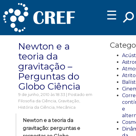
☰
Newton e a
Catego
teoria da
Acúst
Astro
gravitação –
Atmos
Perguntas do
Atrito
Balíst
Globo Ciência
Cinem
9 de junho, 2010 às 18:33 | Postado em
Corre
Filosofia da Ciência
,
Gravitação
,
cont
História da Ciência
,
Mecânica
e
alter
Newton e a teoria da
Cosmo
gravitação: perguntas e
Dinâm
da