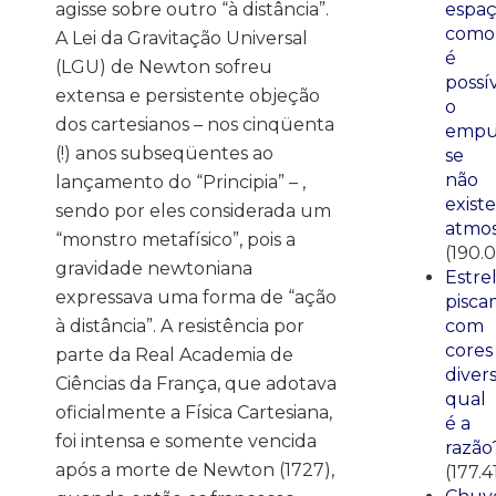
agisse sobre outro “à distância”.
espaç
como
A Lei da Gravitação Universal
é
(LGU) de Newton sofreu
possí
extensa e persistente objeção
o
dos cartesianos – nos cinqüenta
empu
(!) anos subseqüentes ao
se
não
lançamento do “Principia” – ,
existe
sendo por eles considerada um
atmos
“monstro metafísico”, pois a
(190.0
gravidade newtoniana
Estre
expressava uma forma de “ação
pisca
à distância”. A resistência por
com
cores
parte da Real Academia de
divers
Ciências da França, que adotava
qual
oficialmente a Física Cartesiana,
é a
foi intensa e somente vencida
razão
após a morte de Newton (1727),
(177.4