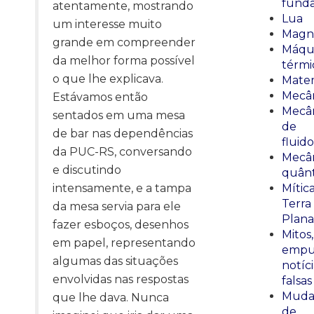
fund
atentamente, mostrando
Lua
um interesse muito
Magn
grande em compreender
Máqu
da melhor forma possível
térmi
o que lhe explicava.
Mate
Mecâ
Estávamos então
Mecâ
sentados em uma mesa
de
de bar nas dependências
fluido
da PUC-RS, conversando
Mecâ
e discutindo
quânt
intensamente, e a tampa
Mític
Terra
da mesa servia para ele
Plana
fazer esboços, desenhos
Mitos,
em papel, representando
empu
algumas das situações
notíci
envolvidas nas respostas
falsas
Muda
que lhe dava. Nunca
de