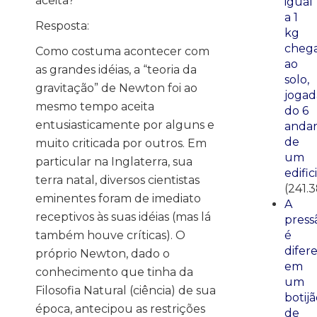
aceita?
igual
a 1
Resposta:
kg
cheg
Como costuma acontecer com
ao
as grandes idéias, a “teoria da
solo,
gravitação” de Newton foi ao
jogad
mesmo tempo aceita
do 6
entusiasticamente por alguns e
anda
de
muito criticada por outros. Em
um
particular na Inglaterra, sua
edific
terra natal, diversos cientistas
(241.
eminentes foram de imediato
A
receptivos às suas idéias (mas lá
press
também houve críticas). O
é
difer
próprio Newton, dado o
em
conhecimento que tinha da
um
Filosofia Natural (ciência) de sua
botij
época, antecipou as restrições
de