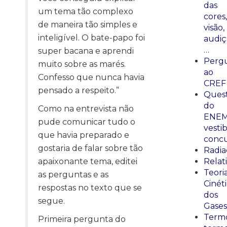
das
um tema tão complexo
cores,
de maneira tão simples e
visão,
inteligível. O bate-papo foi
audiç
…
super bacana e aprendi
Perg
muito sobre as marés.
ao
Confesso que nunca havia
CREF
pensado a respeito.”
Ques
do
Como na entrevista não
ENEM
pude comunicar tudo o
vestib
que havia preparado e
concu
gostaria de falar sobre tão
Radia
apaixonante tema, editei
Relat
Teori
as perguntas e as
Cinét
respostas no texto que se
dos
segue.
Gases
Termo
Primeira pergunta do