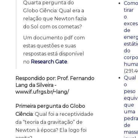
Quarta pergunta do
Com
tirar
Globo Ciência: Qual era a
o
relação que Newton fazia
exces
do Sol com os cometas?
de
energ
Um documento pdf com
estáti
estas questões e suas
do
respostas está disponível
corp
no
Research Gate
.
huma
(291.4
Qual
Respondido por: Prof. Fernando
o
Lang da Silveira -
peso
www.if.ufrgs.br/~lang/
equiv
que
Primeira pergunta do Globo
uma
Ciência
: Qual foi a receptividade
pedr
da “teoria da gravitação” de
de
Newton à época? Ela logo foi
mass