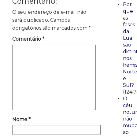
Comentário:
Por
que
O seu endereço de e-mail não
as
será publicado.
Campos
fases
obrigatórios são marcados com
*
da
Lua
Comentário
*
são
distin
nos
hemis
Nort
e
Sul?
(124.
O
céu
notu
não
Nome
*
mud
ao