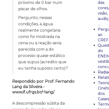
próximo de 0 bar num
das
cores,
piscar de olhos.
visão,
Pergunto, nessas
audiç
condições, a água
…
Perg
realmente congelaria
ao
como foi mostrada na
CREF
cena ou a reação seria
Ques
parecida com a do
do
processo quase-estático
ENEM
vestib
que supus (acredito que
concu
eu tenha suposto certo)?
Radia
Relat
Respondido por: Prof. Fernando
Teori
Lang da Silveira -
Cinét
www.if.ufrgs.br/~lang/
dos
Gases
A descompressão súbita da
Termo