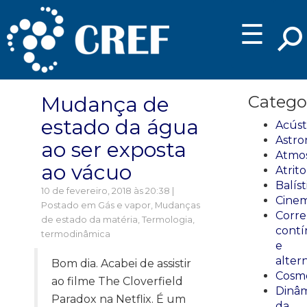
☰
Mudança de
Catego
estado da água
Acúst
Astro
ao ser exposta
Atmos
ao vácuo
Atrito
Balíst
10 de fevereiro, 2018 às 20:38 |
Cinem
Postado em
Gás e vapor
,
Mudanças
Corre
de estado da matéria
,
Termologia,
cont
termodinâmica
e
alter
Bom dia. Acabei de assistir
Cosmo
ao filme The Cloverfield
Dinâm
Paradox na Netflix. É um
da