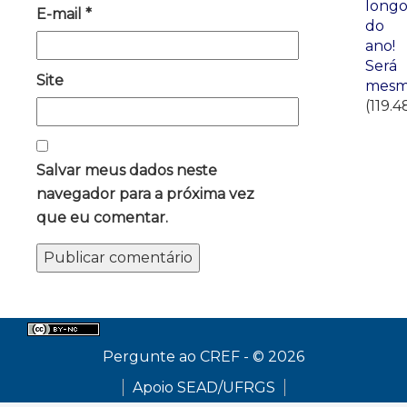
long
E-mail
*
do
ano!
Será
Site
mesm
(119.4
Salvar meus dados neste
navegador para a próxima vez
que eu comentar.
Pergunte ao CREF - © 2026
Apoio SEAD/UFRGS