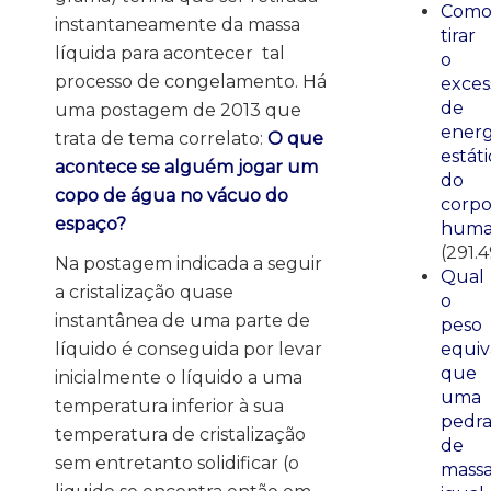
Com
instantaneamente da massa
tirar
líquida para acontecer tal
o
processo de congelamento. Há
exces
de
uma postagem de 2013 que
energ
trata de tema correlato:
O que
estáti
acontece se alguém jogar um
do
copo de água no vácuo do
corp
espaço?
huma
(291.
Na postagem indicada a seguir
Qual
a cristalização quase
o
instantânea de uma parte de
peso
líquido é conseguida por levar
equiv
que
inicialmente o líquido a uma
uma
temperatura inferior à sua
pedr
temperatura de cristalização
de
sem entretanto solidificar (o
mass