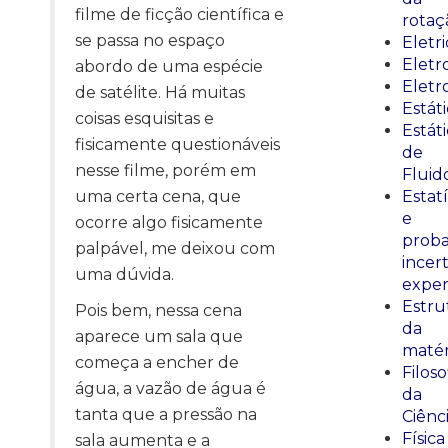
filme de ficção científica e
rotaç
se passa no espaço
Eletr
Elet
abordo de uma espécie
Eletr
de satélite. Há muitas
Estát
coisas esquisitas e
Estát
fisicamente questionáveis
de
nesse filme, porém em
Fluid
uma certa cena, que
Estatí
e
ocorre algo fisicamente
proba
palpável, me deixou com
incer
uma dúvida.
exper
Estru
Pois bem, nessa cena
da
aparece um sala que
matér
começa a encher de
Filoso
água, a vazão de água é
da
tanta que a pressão na
Ciênc
Física
sala aumenta e a