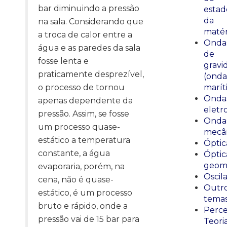
bar diminuindo a pressão
estad
da
na sala. Considerando que
matér
a troca de calor entre a
Onda
água e as paredes da sala
de
fosse lenta e
gravi
praticamente desprezível,
(onda
o processo de tornou
marít
Onda
apenas dependente da
eletr
pressão. Assim, se fosse
Onda
um processo quase-
mecân
estático a temperatura
Óptic
constante, a água
Óptic
geomé
evaporaria, porém, na
Oscil
cena, não é quase-
Outr
estático, é um processo
tema
bruto e rápido, onde a
Perce
pressão vai de 15 bar para
Teori