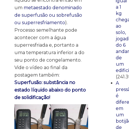
liquido se encontra então em
igual
a 1
um
metaestado denominado
kg
de superfusão ou sobrefusão
cheg
ou superresfriamento
).
ao
Processo semelhante pode
solo,
acontecer com a água
jogad
superresfriada e, portanto a
do 6
anda
uma temperatura inferior a do
de
seu ponto de congelamento.
um
Vide o vídeo ao final da
edific
postagem também:
(241.
Superfusão: substância no
A
press
estado líquido abaixo do ponto
é
de solidificação!
difer
em
um
botij
de