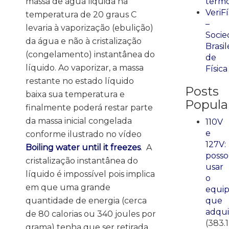
massa de água liquida na
term
VeriFí
temperatura de 20 graus C
–
levaria à vaporização (ebulição)
Socie
da água e não à cristalização
Brasil
(congelamento) instantânea do
de
líquido. Ao vaporizar, a massa
Física
restante no estado líquido
Posts
baixa sua temperatura e
Popula
finalmente poderá restar parte
da massa inicial congelada
110V
e
conforme ilustrado no vídeo
127V:
Boiling water until it freezes
. A
posso
cristalização instantânea do
usar
líquido é impossível pois implica
o
em que uma grande
equi
quantidade de energia (cerca
que
adqui
de 80 calorias ou 340 joules por
(383.
grama) tenha que ser retirada