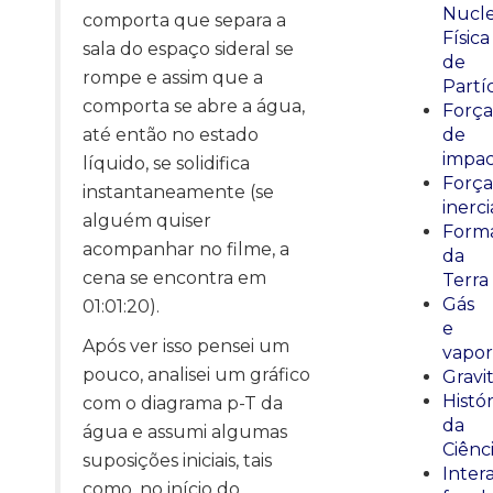
Nucle
comporta que separa a
Física
sala do espaço sideral se
de
rompe e assim que a
Partí
comporta se abre a água,
Força
até então no estado
de
impa
líquido, se solidifica
Força
instantaneamente (se
inerci
alguém quiser
Form
acompanhar no filme, a
da
cena se encontra em
Terra
Gás
01:01:20).
e
Após ver isso pensei um
vapor
pouco, analisei um gráfico
Gravi
Histór
com o diagrama p-T da
da
água e assumi algumas
Ciênc
suposições iniciais, tais
Inter
como, no início do