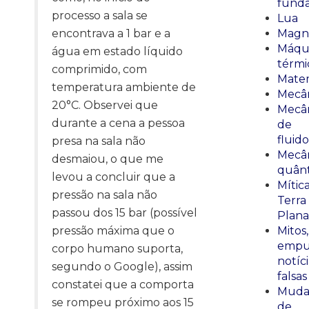
fund
processo a sala se
Lua
encontrava a 1 bar e a
Magn
Máqu
água em estado líquido
térmi
comprimido, com
Mate
temperatura ambiente de
Mecâ
20°C. Observei que
Mecâ
durante a cena a pessoa
de
fluido
presa na sala não
Mecâ
desmaiou, o que me
quânt
levou a concluir que a
Mític
pressão na sala não
Terra
passou dos 15 bar (possível
Plana
pressão máxima que o
Mitos,
empu
corpo humano suporta,
notíci
segundo o Google), assim
falsas
constatei que a comporta
Muda
se rompeu próximo aos 15
de