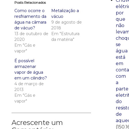
Chuve
Posts Relacionados
elétri
Como ocorre o
Metalização a
por
resfriamento da
vácuo
que
água na câmara
9 de agosto de
não
de vácuo?
2018
leva
13 de outubro de
Em "Estrutura
choq
2020
da matéria"
se
Em "Gás e
água
vapor"
está
É possível
em
armazenar
conta
vapor de água
com
em um cilindro?
a
4 de março de
parte
2013
eletri
Em "Gás e
vapor"
do
resist
de
aque
Acrescente um
(150.1