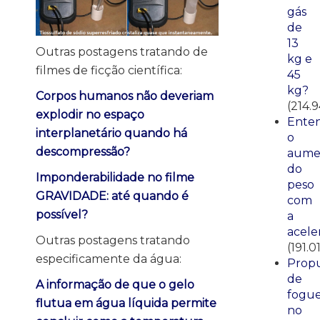
gás
de
13
Outras postagens tratando de
kg e
filmes de ficção científica:
45
kg?
Corpos humanos não deveriam
(214.9
explodir no espaço
Ente
interplanetário quando há
o
descompressão?
aume
do
Imponderabilidade no filme
peso
GRAVIDADE: até quando é
com
possível?
a
acele
Outras postagens tratando
(191.0
especificamente da água:
Propu
de
A informação de que o gelo
fogue
flutua em água líquida permite
no