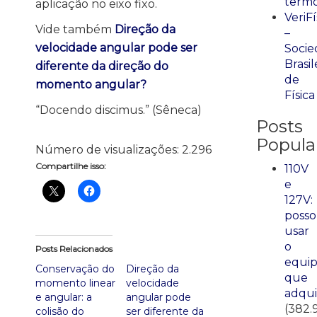
term
aplicação no eixo fixo.
VeriFí
Vide também
Direção da
–
velocidade angular pode ser
Socie
Brasil
diferente da direção do
de
momento angular?
Física
“Docendo discimus.” (Sêneca)
Posts
Popula
Número de visualizações:
2.296
Compartilhe isso:
110V
e
127V:
posso
usar
o
Posts Relacionados
equi
Conservação do
Direção da
que
momento linear
velocidade
adqui
e angular: a
angular pode
(382.
colisão do
ser diferente da