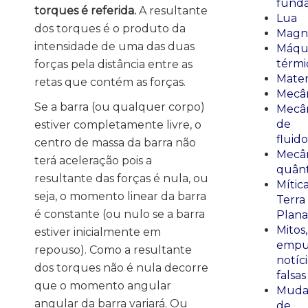
fund
torques é referida.
A resultante
Lua
dos torques é o produto da
Magn
intensidade de uma das duas
Máqu
térmi
forças pela distância entre as
Mate
retas que contém as forças.
Mecâ
Se a barra (ou qualquer corpo)
Mecâ
de
estiver completamente livre, o
fluido
centro de massa da barra não
Mecâ
terá aceleração pois a
quânt
resultante das forças é nula, ou
Mític
seja, o momento linear da barra
Terra
é constante (ou nulo se a barra
Plana
Mitos,
estiver inicialmente em
empu
repouso). Como a resultante
notíci
dos torques não é nula decorre
falsas
que o momento angular
Muda
angular da barra variará. Ou
de