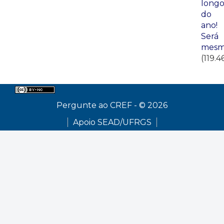
long
do
ano!
Será
mesm
(119.4
Pergunte ao CREF - © 2026
Apoio SEAD/UFRGS