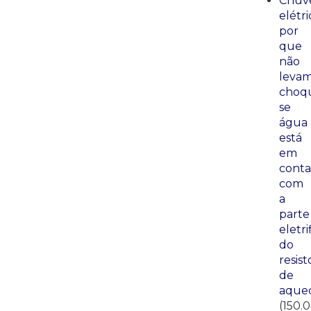
Chuve
elétri
por
que
não
leva
choq
se
água
está
em
conta
com
a
parte
eletri
do
resist
de
aque
(150.