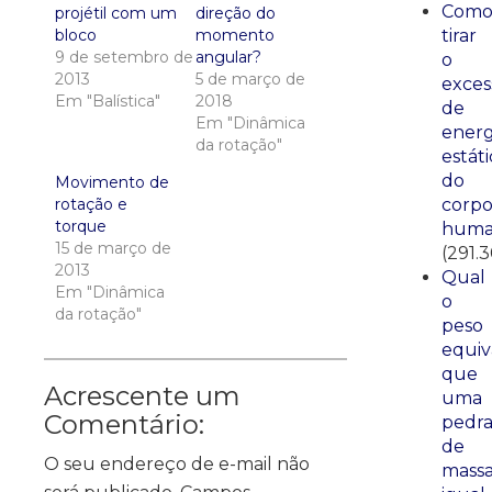
Com
projétil com um
direção do
tirar
bloco
momento
9 de setembro de
angular?
o
2013
5 de março de
exces
Em "Balística"
2018
de
Em "Dinâmica
energ
da rotação"
estáti
do
Movimento de
corp
rotação e
torque
huma
15 de março de
(291.
2013
Qual
Em "Dinâmica
o
da rotação"
peso
equiv
que
Acrescente um
uma
Comentário:
pedr
de
O seu endereço de e-mail não
mass