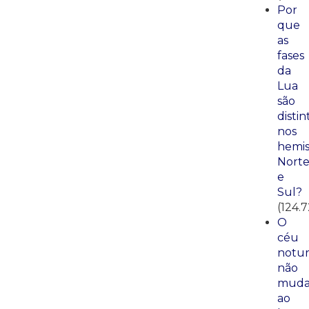
Por
que
as
fases
da
Lua
são
distin
nos
hemis
Nort
e
Sul?
(124.
O
céu
notu
não
mud
ao