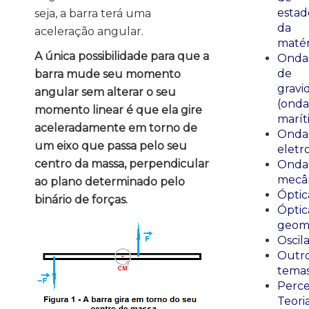
estad
seja, a barra terá uma
da
aceleração angular.
matér
A única possibilidade para que a
Onda
de
barra mude seu momento
gravi
angular sem alterar o seu
(onda
momento linear é que ela gire
marít
aceleradamente em torno de
Onda
um eixo que passa pelo seu
eletr
centro da massa, perpendicular
Onda
mecân
ao plano determinado pelo
Óptic
binário de forças.
Óptic
geomé
Oscil
Outr
tema
Perce
Teori