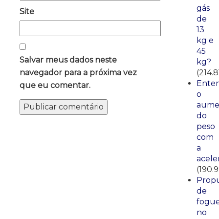
gás
Site
de
13
kg e
45
Salvar meus dados neste
kg?
(214.8
navegador para a próxima vez
Ente
que eu comentar.
o
aume
do
peso
com
a
acele
(190.
Propu
de
fogue
no