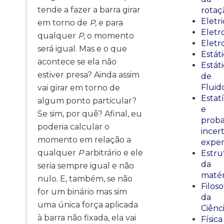
tende a fazer a barra girar
rotaç
Eletr
em torno de
P
, e para
Elet
qualquer
P
, o momento
Eletr
será igual. Mas e o que
Estát
acontece se ela não
Estát
estiver presa? Ainda assim
de
Fluid
vai girar em torno de
Estatí
algum ponto particular?
e
Se sim, por quê? Afinal, eu
proba
poderia calcular o
incer
momento em relação a
exper
qualquer
P
arbitrário e ele
Estru
da
seria sempre igual e não
matér
nulo. E, também, se não
Filoso
for um binário mas sim
da
uma única força aplicada
Ciênc
à barra não fixada, ela vai
Física