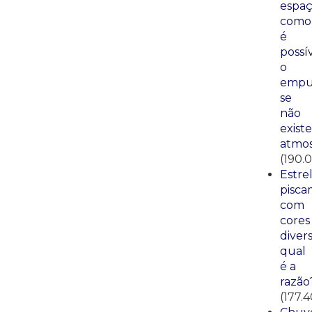
espaç
como
é
possí
o
empu
se
não
existe
atmos
(190.
Estre
pisca
com
cores
divers
qual
é a
razão
(177.