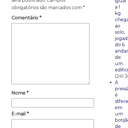
será publicado.
Campos
igual
a 1
obrigatórios são marcados com
*
kg
Comentário
*
cheg
ao
solo,
jogad
do 6
anda
de
um
edific
(241.
A
press
Nome
*
é
difer
em
um
E-mail
*
botij
de