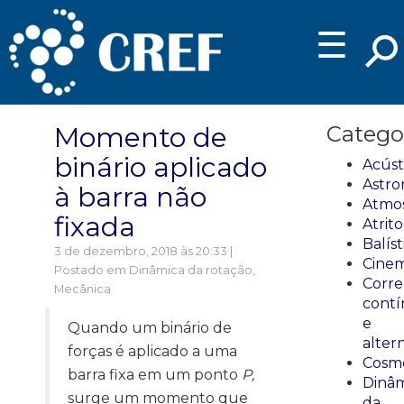
☰
Momento de
Catego
binário aplicado
Acúst
Astro
à barra não
Atmos
fixada
Atrito
Balíst
3 de dezembro, 2018 às 20:33 |
Cinem
Postado em
Dinâmica da rotação
,
Corre
Mecânica
cont
e
Quando um binário de
alter
forças é aplicado a uma
Cosmo
barra fixa em um ponto
P,
Dinâm
surge um momento que
da