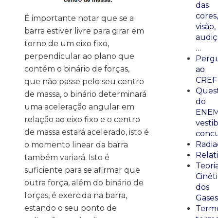
das
cores,
É importante notar que se a
visão,
barra estiver livre para girar em
audiç
torno de um eixo fixo,
…
perpendicular ao plano que
Perg
contém o binário de forças,
ao
CREF
que não passe pelo seu centro
Ques
de massa, o binário determinará
do
uma aceleração angular em
ENEM
relação ao eixo fixo e o centro
vestib
de massa estará acelerado, isto é
concu
Radia
o momento linear da barra
Relat
também variará. Isto é
Teori
suficiente para se afirmar que
Cinét
outra força, além do binário de
dos
forças, é exercida na barra,
Gases
estando o seu ponto de
Termo