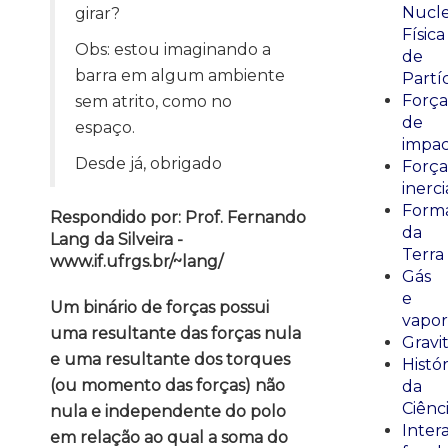
Nucle
girar?
Física
Obs: estou imaginando a
de
barra em algum ambiente
Partí
Força
sem atrito, como no
de
espaço.
impa
Desde já, obrigado
Força
inerci
Form
Respondido por: Prof. Fernando
da
Lang da Silveira -
Terra
www.if.ufrgs.br/~lang/
Gás
e
Um binário de forças possui
vapor
uma resultante das forças nula
Gravi
e uma resultante dos torques
Histór
(ou momento das forças) não
da
Ciênc
nula e independente do polo
Inter
em relação ao qual a soma do