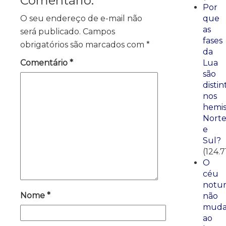
Comentário:
Por
O seu endereço de e-mail não
que
as
será publicado.
Campos
fases
obrigatórios são marcados com
*
da
Comentário
*
Lua
são
distin
nos
hemis
Nort
e
Sul?
(124.7
O
céu
notu
Nome
*
não
mud
ao