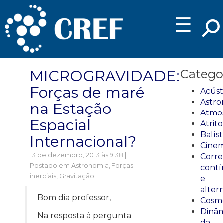
☰
MICROGRAVIDADE:
Catego
Forças de maré
Acúst
Astro
na Estação
Atmos
Espacial
Atrito
Balíst
Internacional?
Cinem
13 de dezembro, 2013 às 9:38 |
Corre
Postado em
Astronomia
,
Forças
cont
inerciais
,
Gravitação
e
alter
Bom dia professor,
Cosmo
Dinâm
Na resposta à pergunta
da