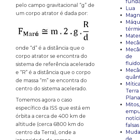
fund
pelo campo gravitacional “g” de
Lua
um corpo atrator é dada por:
Magn
Máqu
térmi
Mate
Mecâ
onde “d” é a distância que o
Mecâ
corpo atrator se encontra do
de
fluido
sistema de referência acelerado
Mecâ
e “R” é a distância que o corpo
quânt
de massa “m” se encontra do
Mític
centro do sistema acelerado.
Terra
Plana
Tomemos agora o caso
Mitos,
específico da ISS que está em
empu
órbita a cerca de 400 km de
notíci
altitude (cerca 6800 km do
falsas
Muda
centro da Terra), onde a
de