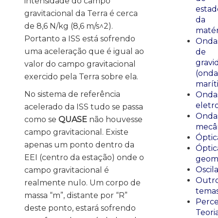
intensidade do campo
estad
gravitacional da Terra é cerca
da
de 8,6 N/kg (8,6 m/s^2).
matér
Portanto a ISS está sofrendo
Onda
uma aceleração que é igual ao
de
gravi
valor do campo gravitacional
(onda
exercido pela Terra sobre ela.
marít
No sistema de referência
Onda
eletr
acelerado da ISS tudo se passa
Onda
como se
QUASE
não houvesse
mecân
campo gravitacional. Existe
Óptic
apenas um ponto dentro da
Óptic
EEI (centro da estação) onde o
geomé
Oscil
campo gravitacional é
Outr
realmente nulo. Um corpo de
tema
massa “m”, distante por “R”
Perce
deste ponto, estará sofrendo
Teori