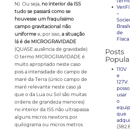
term
N). Ou seja,
n
o interior da ISS
VeriFí
tudo se passará como se
–
houvesse um fraquíssimo
Socie
Brasil
campo gravitacional não
de
uniforme
e, por isso,
a situação
Física
lá é de MICROGRAVIDADE
(QUASE ausência de gravidade).
Posts
O termo MICROGRAVIDADE é
Popula
muito apropriado neste caso
110V
pois a intensidade do campo de
e
maré da Terra (único campo de
127V:
maré relevante neste caso já
posso
que o da Lua ou Sol são muitas
usar
o
ordens de grandeza menores)
equi
no interior da ISS não ultrapassa
que
alguns micros newtons por
adqui
quilograma ou micros metros
(382.