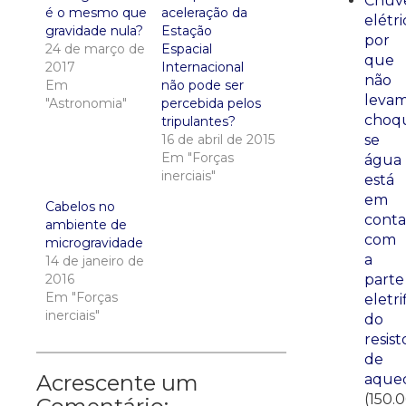
Chuve
é o mesmo que
aceleração da
elétri
gravidade nula?
Estação
por
24 de março de
Espacial
que
2017
Internacional
não
Em
não pode ser
leva
"Astronomia"
percebida pelos
choq
tripulantes?
16 de abril de 2015
se
Em "Forças
água
inerciais"
está
em
Cabelos no
conta
ambiente de
com
microgravidade
a
14 de janeiro de
2016
parte
Em "Forças
eletri
inerciais"
do
resist
de
Acrescente um
aque
(150.