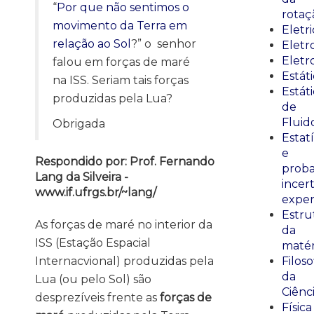
“
Por que não sentimos o
rotaç
movimento da Terra em
Eletr
relação ao Sol
?” o senhor
Elet
Eletr
falou em forças de maré
Estát
na ISS. Seriam tais forças
Estát
produzidas pela Lua?
de
Fluid
Obrigada
Estatí
e
Respondido por: Prof. Fernando
proba
Lang da Silveira -
incer
www.if.ufrgs.br/~lang/
exper
Estru
As forças de maré no interior da
da
ISS (Estação Espacial
matér
Internacvional) produzidas pela
Filoso
da
Lua (ou pelo Sol) são
Ciênc
desprezíveis frente as
forças de
Física