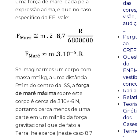
uma força de maré, dada pela
das
expressão acima, e que no caso
cores,
visão,
específico da EEI vale:
audiç
…
Perg
ao
CREF
Ques
do
Se imaginarmos um corpo com
ENEM
vestib
massa m=1kg, a uma distância
concu
R=1m do centro da ISS, a
força
Radia
de maré máxima
sobre este
Relat
corpo é cerca de 3.10^-6 N,
Teori
portanto cerca menos de uma
Cinét
parte em um milhão da força
dos
Gases
gravitacional que de fato a
Termo
Terra lhe exerce (neste caso 8,7