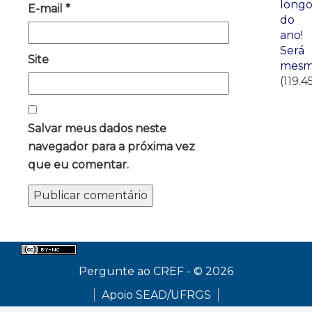
long
E-mail
*
do
ano!
Será
Site
mesm
(119.4
Salvar meus dados neste
navegador para a próxima vez
que eu comentar.
Pergunte ao CREF - © 2026
Apoio SEAD/UFRGS