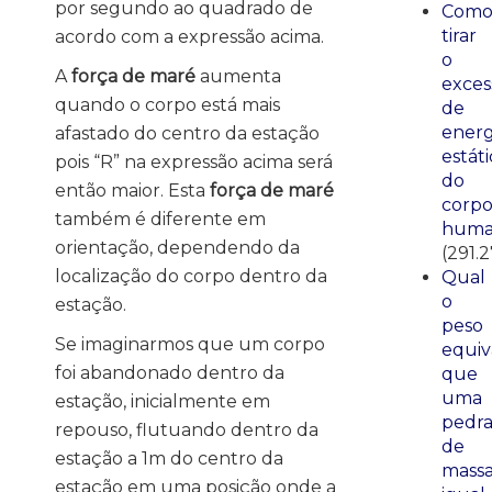
por segundo ao quadrado de
Com
tirar
acordo com a expressão acima.
o
A
força de maré
aumenta
exces
quando o corpo está mais
de
energ
afastado do centro da estação
estáti
pois “R” na expressão acima será
do
então maior. Esta
força de maré
corp
também é diferente em
huma
orientação, dependendo da
(291.
localização do corpo dentro da
Qual
o
estação.
peso
Se imaginarmos que um corpo
equiv
foi abandonado dentro da
que
uma
estação, inicialmente em
pedr
repouso, flutuando dentro da
de
estação a 1m do centro da
mass
estação em uma posição onde a