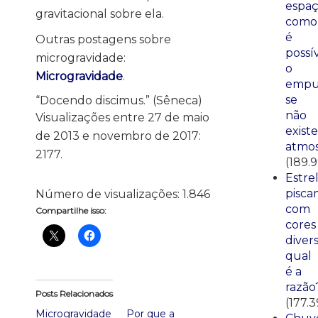
espaç
gravitacional sobre ela.
como
é
Outras postagens sobre
possí
microgravidade:
o
Microgravidade
.
empu
se
“Docendo discimus.” (Sêneca)
não
Visualizações entre 27 de maio
existe
de 2013 e novembro de 2017:
atmos
2177.
(189.
Estre
pisca
Número de visualizações:
1.846
com
Compartilhe isso:
cores
divers
qual
é a
razão
Posts Relacionados
(177.3
Microgravidade
Por que a