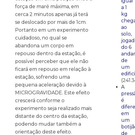
igual
força de maré máxima, em
a 1
kg
cerca 2 minutos apenas já terá
cheg
se deslocado por mais de 1cm.
ao
Portanto em um experimento
solo,
cuidadoso, no qual se
jogad
abandona um corpo em
do 6
repouso dentro da estação, é
anda
de
possível perceber que ele não
um
ficará em repouso em relação à
edific
estação, sofrendo uma
(241.3
pequena aceleração devido à
A
MICROGRAVIDADE. Este efeito
press
é
crescerá conforme o
difer
experimento seja realizado mais
em
distante do centro da estação,
um
podendo mudar também a
botij
orientação deste efeito.
de