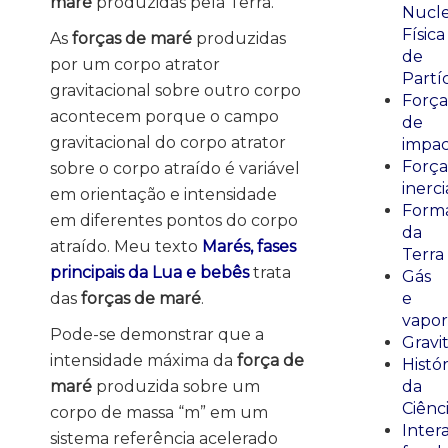
maré
produzidas pela Terra.
Nucle
Física
As
forças de maré
produzidas
de
por um corpo atrator
Partí
gravitacional sobre outro corpo
Força
acontecem porque o campo
de
gravitacional do corpo atrator
impa
Força
sobre o corpo atraído é variável
inerci
em orientação e intensidade
Form
em diferentes pontos do corpo
da
atraído. Meu texto
Marés, fases
Terra
principais da Lua e bebês
trata
Gás
das
forças de maré
.
e
vapor
Pode-se demonstrar que a
Gravi
intensidade máxima da
força de
Histór
maré
produzida sobre um
da
Ciênc
corpo de massa “m” em um
Inter
sistema referência acelerado