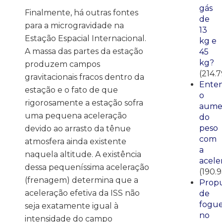
gás
Finalmente, há outras fontes
de
para a microgravidade na
13
Estação Espacial Internacional.
kg e
A massa das partes da estação
45
kg?
produzem campos
(214.
gravitacionais fracos dentro da
Ente
estação e o fato de que
o
rigorosamente a estação sofra
aume
uma pequena aceleração
do
peso
devido ao arrasto da tênue
com
atmosfera ainda existente
a
naquela altitude. A existência
acele
dessa pequeníssima aceleração
(190.
(frenagem) determina que a
Propu
aceleração efetiva da ISS não
de
fogue
seja exatamente igual à
no
intensidade do campo